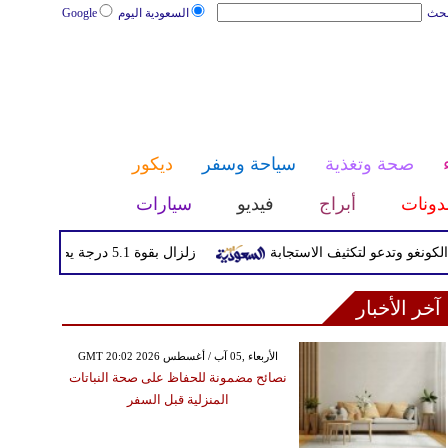
بحث
السعودية اليوم
Google
صحة وتغذية
سياحة وسفر
ديكور
دونات
أبراج
فيديو
سيارات
تدعو لتكثيف الاستجابة
زلزال بقوة 5.1 درجة يضرب جنوب اليابان دون تحذير من تسونامي
آخر الأخبار
GMT 20:02 2026 الأربعاء ,05 آب / أغسطس
نصائح مضمونة للحفاظ على صحة النباتات
المنزلية قبل السفر