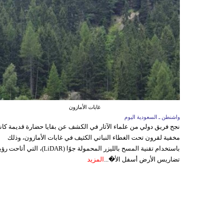
غابات الأمازون
واشنطن ـ السعودية اليوم
نجح فريق دولي من علماء الآثار في الكشف عن بقايا حضارة قديمة كا
مخفية لقرون تحت الغطاء النباتي الكثيف في غابات الأمازون، وذلك
باستخدام تقنية المسح بالليزر المحمولة جوًا (LiDAR)، التي أتاحت
تضاريس الأرض أسفل الأ�...
المزيد