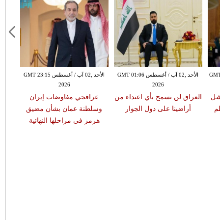
س GMT 11:08
الأحد ,02 آب / أغسطس GMT 01:06
الأحد ,02 آب / أغسطس GMT 23:15
2026
2026
شل
العراق لن نسمح بأي اعتداء من
عراقجي مفاوضات إيران
م
أراضينا على دول الجوار
وسلطنة عمان بشأن مضيق
هرمز في مراحلها النهائية