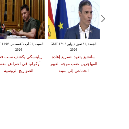
الخميس ,30 تموز / يوليو GMT 15:58
الجمعة ,31 تموز / يوليو GMT 17:18
السبت ,01 آب / أغسط
2026
2026
20
وسيع الضربات
سانشيز يتعهد بتسريع إعادة
زيلينسكي يكشف سبب ف
ملة جوية قد
المهاجرين عقب موجة العبور
أوكرانيا في اعتراض معظ
سبوعين
الجماعي إلى سبتة
الصواريخ الروسية