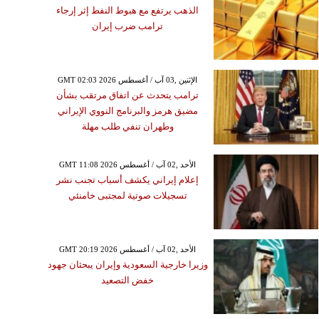
الذهب يرتفع مع هبوط النفط إثر إرجاء
ترامب ضرب إيران
GMT 02:03 2026 الإثنين ,03 آب / أغسطس
ترامب يتحدث عن اتفاق مرتقب بشأن
مضيق هرمز والبرنامج النووي الإيراني
وطهران تنفي طلب مهلة
GMT 11:08 2026 الأحد ,02 آب / أغسطس
إعلام إيراني يكشف أسباب تجنب نشر
تسجيلات صوتية لمجتبى خامنئي
GMT 20:19 2026 الأحد ,02 آب / أغسطس
وزيرا خارجية السعودية وإيران يبحثان جهود
خفض التصعيد