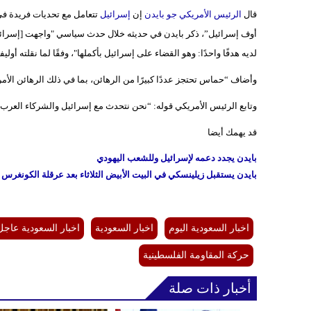
قال
الرئيس الأمريكي جو بايدن
إن
إسرائيل
تتعامل مع تحديات فريدة 
أوف إسرائيل”، ذكر بايدن في حديثه خلال حدث سياسي "واجهت [إسرائيل]
لديه هدفًا واحدًا: وهو القضاء على إسرائيل بأكملها"، وفقًا لما نقلته أوليفي
وأضاف “حماس تحتجز عددًا كبيرًا من الرهائن، بما في ذلك الرهائن الأم
وتابع الرئيس الأمريكي قوله: “نحن نتحدث مع إسرائيل والشركاء الع
قد يهمك أيضا
بايدن يجدد دعمه لإسرائيل وللشعب اليهودي
بايدن يستقبل زيلينسكي في البيت الأبيض الثلاثاء بعد عرقلة الكونغرس 
اخبار السعودية اليوم
اخبار السعودية
اخبار السعودية عاجل
حركة المقاومة الفلسطينية
أخبار ذات صلة