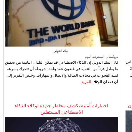
البنك الدولي
بروكسل - السعوديه اليوم
اني
قال البنك الدولي إن الذكاء الاصطناعي قد يمكن البلدان النامية من تحقيق
ي 5 أغسطس/آب الجاري، إلى 23
ما يعادل قرناً من التنمية في غضون عقد واحد، شريطة أن تتحرك بسرعة
ل
لسد الفجوات في مجالات الطاقة والاتصال والمهارات. وخلص التقرير إلى
أن فقدان الو�...
المزيد
ن
اختبارات أمنية تكشف مخاطر جديدة لوكلاء الذكاء
الاصطناعي المستقلين