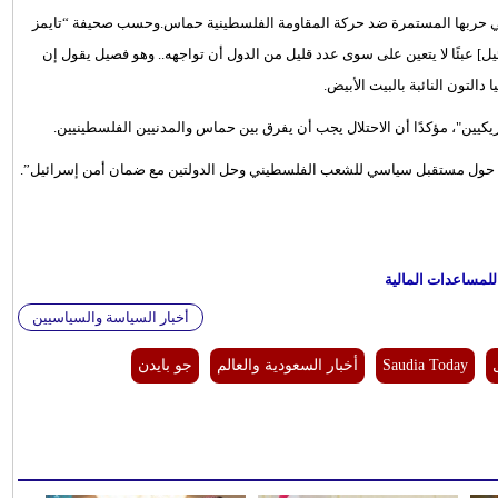
في حربها المستمرة ضد حركة المقاومة الفلسطينية حماس.وحسب صحيفة “تايمز
 عبئًا لا يتعين على سوى عدد قليل من الدول أن تواجهه.. وهو فصيل يقول إن
ا دالتون النائبة بالبيت الأبيض.
ريكيين"، مؤكدًا أن الاحتلال يجب أن يفرق بين حماس والمدنيين الفلسطينيين.
رب حول مستقبل سياسي للشعب الفلسطيني وحل الدولتين مع ضمان أمن إسرائيل”.
للمساعدات المالية
أخبار السياسة والسياسيين
Saudia Today
أخبار السعودية والعالم
جو بايدن