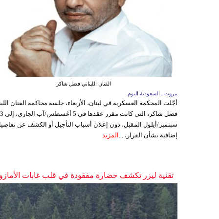
الفنان اللبناني فضل شاكر
بيروت ـ السعودية اليوم
أجّلت المحكمة العسكرية في لبنان، الأربعاء، جلسة محاكمة الفنان اللبن
فضل شاكر، التي كانت مقرر عقدها ف
سبتمبر/أيلول المقبل، دون إعلان أسباب التأجيل أو الكشف عن تفاصي
إضافية بشأن القرار، ...
المزيد
تقنية ليزر تكشف حضارة مفقودة في قلب غابات الأمازو