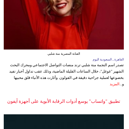
الفنانة المصرية منة شلبي
القاهرة ـ السعودية اليوم
تصدر اسم النجمة منة شلبي ترند منصات التواصل الاجتماعي ومحرك البحث
الشهير "غوغل"، خلال الساعات القليلة الماضية، وذلك عقب تداول أخبار تفيد
بخضوعها لعملية جراحية دقيقة في القولون. وأثارت هذه الأنباء قلق محبيها
و...
المزيد
تطبيق "واتساب" يوسع أدوات الرقابة الأبوية على أجهزة آيفون