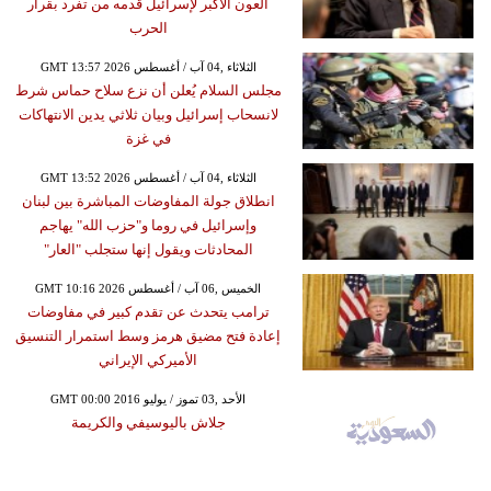
العون الأكبر لإسرائيل قدمه من تفرد بقرار
الحرب
GMT 13:57 2026 الثلاثاء ,04 آب / أغسطس
مجلس السلام يُعلن أن نزع سلاح حماس شرط
لانسحاب إسرائيل وبيان ثلاثي يدين الانتهاكات
في غزة
GMT 13:52 2026 الثلاثاء ,04 آب / أغسطس
انطلاق جولة المفاوضات المباشرة بين لبنان
وإسرائيل في روما و"حزب الله" يهاجم
المحادثات ويقول إنها ستجلب "العار"
GMT 10:16 2026 الخميس ,06 آب / أغسطس
ترامب يتحدث عن تقدم كبير في مفاوضات
إعادة فتح مضيق هرمز وسط استمرار التنسيق
الأميركي الإيراني
GMT 00:00 2016 الأحد ,03 تموز / يوليو
جلاش باليوسيفي والكريمة