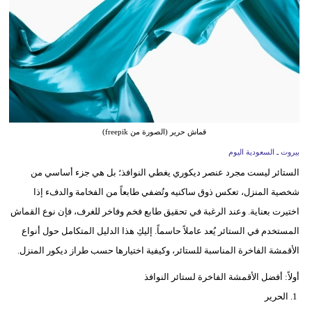
وسفر
ديكور
أخبار
إعلام
تعليم
قماش حرير (الصورة من freepik)
بيروت ـ السعودية اليوم
مرأة
الستائر ليست مجرد عنصر ديكوري يغطي النوافذ؛ بل هي جزء أساسي من
علوم
شخصية المنزل، تعكس ذوق ساكنيه وتُضفي طابعاً من الفخامة والدفء إذا
وتكنولوجيا
اختيرت بعناية. وعند الرغبة في تحقيق طابع فخم وفاخر للغرف، فإن نوع القماش
المستخدم في الستائر يُعد عاملاً حاسماً. إليكِ هذا الدليل المتكامل حول أنواع
بيئة
الأقمشة الفاخرة المناسبة للستائر، وكيفية اختيارها حسب طراز ديكور المنزل.
مدوَّنات
أولاً: أفضل الأقمشة الفاخرة لستائر النوافذ
1. الحرير
أبراج