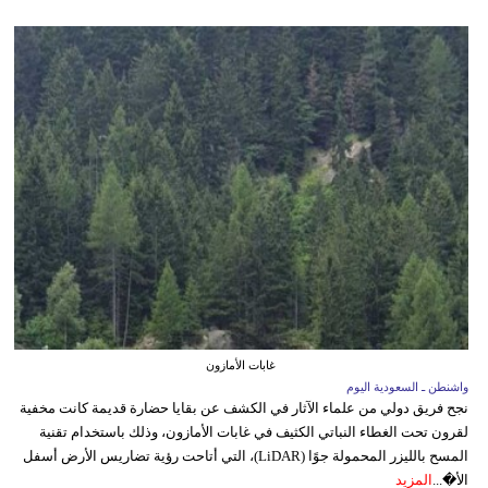
غابات الأمازون
واشنطن ـ السعودية اليوم
نجح فريق دولي من علماء الآثار في الكشف عن بقايا حضارة قديمة كانت مخفية
لقرون تحت الغطاء النباتي الكثيف في غابات الأمازون، وذلك باستخدام تقنية
المسح بالليزر المحمولة جوًا (LiDAR)، التي أتاحت رؤية تضاريس الأرض أسفل
الأ�...
المزيد