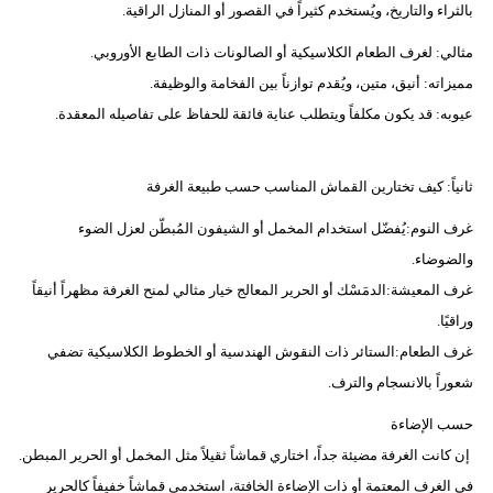
بالثراء والتاريخ، ويُستخدم كثيراً في القصور أو المنازل الراقية.
مثالي: لغرف الطعام الكلاسيكية أو الصالونات ذات الطابع الأوروبي.
مميزاته: أنيق، متين، ويُقدم توازناً بين الفخامة والوظيفة.
عيوبه: قد يكون مكلفاً ويتطلب عناية فائقة للحفاظ على تفاصيله المعقدة.
ثانياً: كيف تختارين القماش المناسب حسب طبيعة الغرفة
غرف النوم:يُفضّل استخدام المخمل أو الشيفون المُبطّن لعزل الضوء
والضوضاء.
غرف المعيشة:الدمَسْك أو الحرير المعالج خيار مثالي لمنح الغرفة مظهراً أنيقاً
وراقيًا.
غرف الطعام:الستائر ذات النقوش الهندسية أو الخطوط الكلاسيكية تضفي
شعوراً بالانسجام والترف.
حسب الإضاءة
إن كانت الغرفة مضيئة جداً، اختاري قماشاً ثقيلاً مثل المخمل أو الحرير المبطن.
في الغرف المعتمة أو ذات الإضاءة الخافتة، استخدمي قماشاً خفيفاً كالحرير