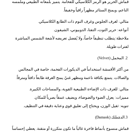
قماش الحرير هو الرمز الكلاسيكي للفخامة. يتميز بلمعانه الطبيعي وملمسه
فيديو
الناعم، ويمنح الستائر مظهراً راقياً وخفيفاً.
سيارات
مثالي: لغرف الجلوس وغرف النوم ذات الطابع الكلاسيكي.
أنواعه: حرير التوت، التفتا، الدوبيوني، الشيفون.
ملاحظة:يتطلب تنظيفاً خاصاً، ولا يُفضل تعريضه لأشعة الشمس المباشرة
لفترات طويلة.
2. المخمل (Velvet)
من أكثر الأقمشة استخداماً في الديكورات الفخمة، خاصة في المجالس
والصالات. يتمتع بكثافة ناعمة ومظهر غنيّ يمنح الغرفة طابعاً دافئاً ومترفاً.
مثالي: للغرف ذات الإضاءة الطبيعية القوية، والمساحات الكبيرة.
مميزات: يعزل الضوء والضوضاء، ويضيف عمقاً بصرياً للمكان.
تنويه: ثقيل الوزن، ويحتاج إلى تعليق قوي وعناية دقيقة في التنظيف.
3.الدمَسْك (Damask)
قماش منسوج بأنماط فاخرة غالباً ما تكون متكررة أو متقنة. يعطي إحساساً