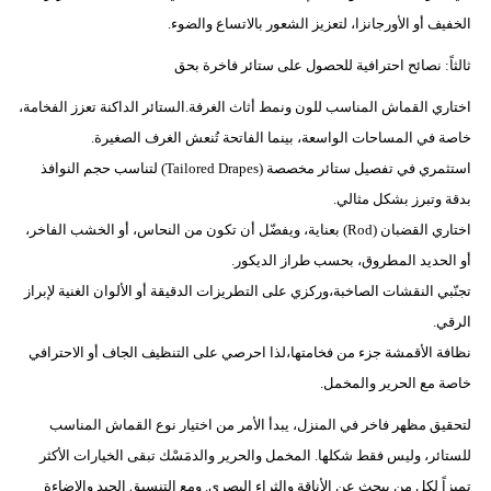
الخفيف أو الأورجانزا، لتعزيز الشعور بالاتساع والضوء.
ثالثاً: نصائح احترافية للحصول على ستائر فاخرة بحق
اختاري القماش المناسب للون ونمط أثاث الغرفة.الستائر الداكنة تعزز الفخامة،
خاصة في المساحات الواسعة، بينما الفاتحة تُنعش الغرف الصغيرة.
استثمري في تفصيل ستائر مخصصة (Tailored Drapes) لتناسب حجم النوافذ
بدقة وتبرز بشكل مثالي.
اختاري القضبان (Rod) بعناية، ويفضّل أن تكون من النحاس، أو الخشب الفاخر،
أو الحديد المطروق، بحسب طراز الديكور.
تجنّبي النقشات الصاخبة،وركزي على التطريزات الدقيقة أو الألوان الغنية لإبراز
الرقي.
نظافة الأقمشة جزء من فخامتها،لذا احرصي على التنظيف الجاف أو الاحترافي
خاصة مع الحرير والمخمل.
لتحقيق مظهر فاخر في المنزل، يبدأ الأمر من اختيار نوع القماش المناسب
للستائر، وليس فقط شكلها. المخمل والحرير والدمَسْك تبقى الخيارات الأكثر
تميزاً لكل من يبحث عن الأناقة والثراء البصري. ومع التنسيق الجيد والإضاءة