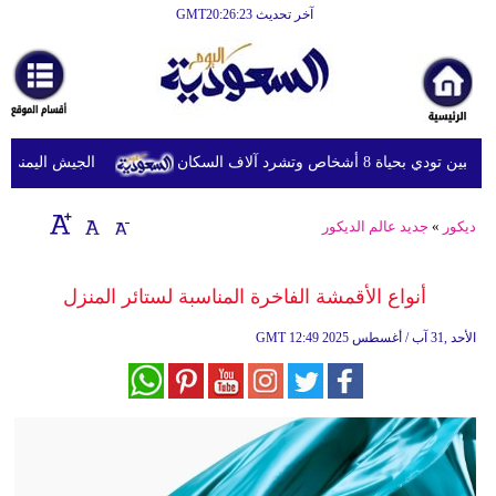
آخر تحديث GMT20:26:23
الرئيسية
أخبارعاجلة
رياضة
أشخاص وتشرد آلاف السكان
الجيش اليمني يعلن مقتل 7 وإصابة 30 في هجوم الحوثي
ثقافة
إقتصاد
ديكور
»
جديد عالم الديكور
فن
أنواع الأقمشة الفاخرة المناسبة لستائر المنزل
وموسيقى
12:49 2025 الأحد ,31 آب / أغسطس
GMT
أزياء
صحة
وتغذية
سياحة