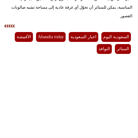
المناسبة، يمكن للستائر أن تحوّل أي غرفة عادية إلى مساحة تشبه صالونات
القصور.
السعودية اليوم
اخبار السعودية
Alsaudia today
الأقمشة
الستائر
النوافذ