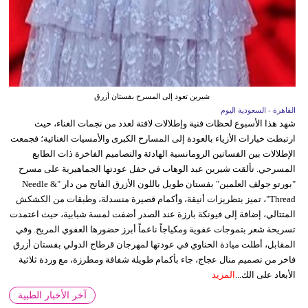
شيرين تعود إلى المسرح بفستان أزرق
القاهرة - السعودية اليوم
شهد هذا الأسبوع لحظات فنية وإطلالات لافتة لعدد من نجمات الغناء، حيث
ارتبطت خيارات الأزياء بالعودة إلى المسارح الكبرى والأمسيات الغنائية؛ فجمعت
الإطلالات بين الفساتين الرومانسية الهادئة والتصاميم الفاخرة ذات الطابع
المسرحي. تألقت شيرين عبد الوهاب في حفل عودتها الجماهيرية على مسرح
"بورتو جولف العلمين" بفستان طويل باللون الأزرق الفاتح من دار "Needle &
Thread"، تميز بتطريزات أنيقة، وأكمام قصيرة منسدلة، وطبقات من الكشكش
المتتالي، إضافة إلى فيونكة بارزة عند الصدر أضفت لمسة شبابية، حيث اعتمدت
تسريحة شعر بتموجات عفوية ومكياجاً ناعماً أبرز حضورها العفوي المريح. وفي
المقابل، أطلت ميادة الحناوي في عودتها لمهرجان قرطاج الدولي بفستان أزرق
فاخر من تصميم منال عجاج، جاء بأكمام طويلة شفافة ومطرزة، مع وردة ثلاثية
الأبعاد على الك...
المزيد
آخر الأخبار الطبية