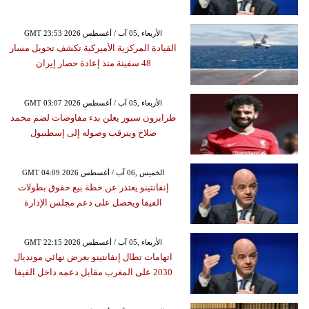
GMT 23:53 2026 الأربعاء ,05 آب / أغسطس
القيادة المركزية الأميركية تكشف تحويل مسار
48 سفينة منذ إعادة حصار إيران
GMT 03:07 2026 الأربعاء ,05 آب / أغسطس
طرابزون سبور يعلن بدء مفاوضات لضم محمد
صلاح ويترقب وصوله إلى إسطنبول
GMT 04:09 2026 الخميس ,06 آب / أغسطس
إنفانتينو يعتذر عن خطة بيع حقوق بطولات
الفيفا ويحصل على دعم مجلس الإدارة
GMT 22:15 2026 الأربعاء ,05 آب / أغسطس
اتهامات تطال إنفانتينو بعرض نهائي مونديال
2030 على المغرب مقابل دعمه داخل الفيفا