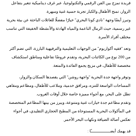
فريدة تمزج بين الفن الرقمي والتكنولوجيا، عبر غرف ديناميكية تتغير بتفاعل
الزوار، تمنح الأطفال والكبار تجربة حسية غنية ومبهرة.
وتبرز أيضًا وجهة "نادي كونا البحري" خيارًا مفضلًا للعائلات الباحثة عن بيئة بحرية
غير رسمية، حيث الرمال الناعمة والمياه الهادئة والأنشطة الخفيفة التي تناسب
مختلف أفراد الأسرة.
وتعد "فقيه أكواريوم" من الوجهات التعليمية والترفيهية البارزة، التي تضم أكثر
من 200 نوع من الكائنات البحرية، وتقدم عروضًا تفاعلية ومناطق استكشاف
مخصصة للأطفال، في مزيج يجمع الفائدة والمتعة.
وتوفر واجهة جدة البحرية "واجهة روشن" التي يقصدها السكان والزوار،
المساحات الواسعة للتنزه، ومرافق خدمية، وملاعب للأطفال، ومطاعم ومقاهي
تطل على البحر، مع أجواء مميزة خاصة خلال أوقات الغروب.
وتقدم مطاعم جدة خيارات غنية ومتنوعة، ويبرز من بينها المطاعم المتخصصة
في المأكولات البحرية المستوحاة من المطبخ الحجازي التقليدي، في أجواء
تعكس أصالة الضيافة ونكهات البحر الأحمر.
قد يهمك أيضــــــــــــــــًا :