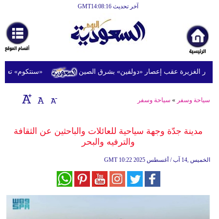
آخر تحديث GMT14:08:16
الرئيسية
أخبارعاجلة
رياضة
«سنتكوم» تعلن أن أكثر من 20 سفينة حربية أميركية تدعم ح
ثقافة
إقتصاد
سياحة وسفر
»
سياحة وسفر
فن
مدينة جدّة وجهة سياحية للعائلات والباحثين عن الثقافة
وموسيقى
والترفيه والبحر
أزياء
10:22 2025 الخميس ,14 آب / أغسطس
GMT
صحة
وتغذية
سياحة