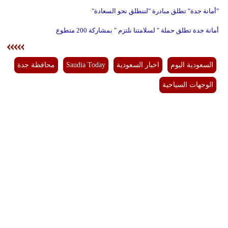
"أمانة جدة" تطلق مبادرة "لننطلق نحو السعادة"
أمانة جدة تطلق حملة " لسلامتنا نلتزم " بمشاركة 200 متطوع
السعودية اليوم
اخبار السعودية
Saudia Today
محافظة جدة
الوجهات السياحية