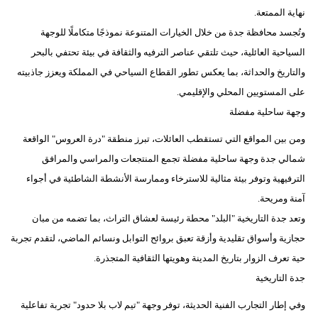
نهاية الممتعة.
فيديو
وتُجسد محافظة جدة من خلال الخيارات المتنوعة نموذجًا متكاملًا للوجهة
سيارات
السياحية العائلية، حيث تلتقي عناصر الترفيه والثقافة في بيئة تحتفي بالبحر
والتاريخ والحداثة، بما يعكس تطور القطاع السياحي في المملكة ويعزز جاذبيته
على المستويين المحلي والإقليمي.
وجهة ساحلية مفضلة
ومن بين المواقع التي تستقطب العائلات، تبرز منطقة "درة العروس" الواقعة
شمالي جدة وجهة ساحلية مفضلة تجمع المنتجعات والمراسي والمرافق
الترفيهية وتوفر بيئة مثالية للاسترخاء وممارسة الأنشطة الشاطئية في أجواء
آمنة ومريحة.
وتعد جدة التاريخية "البلد" محطة رئيسة لعشاق التراث، بما تضمه من مبان
حجازية وأسواق تقليدية وأزقة تعبق بروائح التوابل ونسائم الماضي، لتقدم تجربة
حية تعرف الزوار بتاريخ المدينة وهويتها الثقافية المتجذرة.
جدة التاريخية
وفي إطار التجارب الفنية الحديثة، توفر وجهة "تيم لاب بلا حدود" تجربة تفاعلية