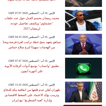
GMT 07:07 2026 الإثنين ,10 آب / أغسطس
محمد رمضان يحسم الجدل حول عدد حلقات
"عشماوي" ويكشف تفاصيل عودته
لرمضان2027
GMT 04:33 2026 الإثنين ,10 آب / أغسطس
نتنياهو يتعهد بمنح خطة ترامب لغزة فرصة ويحدّ
من الهجمات تمهيدًا لنزع سلاح حماس
GMT 07:47 2026 الإثنين ,10 آب / أغسطس
تطبيق "واتساب" يوسع أدوات الرقابة الأبوية
على أجهزة آيفون
GMT 13:35 2026 الإثنين ,10 آب / أغسطس
طهران تُعلن عدم قلقها من اتفاقية مكة للدفاع
وترمب يؤكد الاعتماد على الضغط الاقتصادي
وإدارة "لعبة الشطرنج" مع إيران