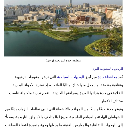
وسفر
ديكور
أخبار
إعلام
تعليم
منطقة جدة التاريخية (واس)
مرأة
الرياض ـ السعودية اليوم
تُعد
محافظة جدة
من أبرز
الوجهات السياحية
التي تزخر بمقومات ترفيهية
علوم
وثقافية متنوعة، ما يجعل منها خيارًا مثاليًا للعائلات، إذ تمتزج الأجواء البحرية
وتكنولوجيا
الخلابة في جدة بتراثها العريق ومرافقها الحديثة، لتقدم تجربة متكاملة تناسب
بيئة
مختلف الأعمار.
وتوفر جدة طيفًا واسعًا من المواقع والأنشطة التي تلبي تطلعات الزوار، بدءًا من
مدوَّنات
الشواطئ الهادئة والمواقع الطبيعية، مرورًا بالمتاحف والأسواق التاريخية، وصولًا
أبراج
إلى الوجهات التفاعلية والمعارض الفنية، ما يجعلها وجهة متميزة لقضاء العطلات