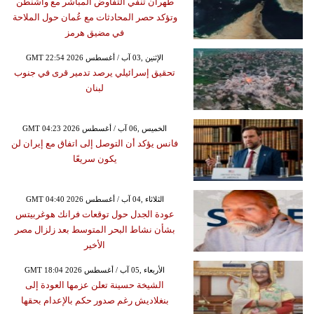
طهران تنفي التفاوض المباشر مع واشنطن
وتؤكد حصر المحادثات مع عُمان حول الملاحة
في مضيق هرمز
GMT 22:54 2026 الإثنين ,03 آب / أغسطس
تحقيق إسرائيلي يرصد تدمير قرى في جنوب
لبنان
GMT 04:23 2026 الخميس ,06 آب / أغسطس
فانس يؤكد أن التوصل إلى اتفاق مع إيران لن
يكون سريعًا
GMT 04:40 2026 الثلاثاء ,04 آب / أغسطس
عودة الجدل حول توقعات فرانك هوغربيتس
بشأن نشاط البحر المتوسط بعد زلزال مصر
الأخير
GMT 18:04 2026 الأربعاء ,05 آب / أغسطس
الشيخة حسينة تعلن عزمها العودة إلى
بنغلاديش رغم صدور حكم بالإعدام بحقها