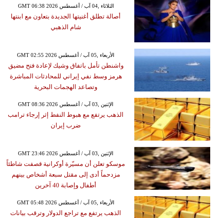
GMT 06:38 2026 الثلاثاء ,04 آب / أغسطس
أصالة تطلق أغنيتها الجديدة بتعاون مع ابنتها
شام الذهبي
GMT 02:55 2026 الأربعاء ,05 آب / أغسطس
واشنطن تأمل باتفاق وشيك لإعادة فتح مضيق
هرمز وسط نفي إيراني للمحادثات المباشرة
وتصاعد الهجمات البحرية
GMT 08:36 2026 الإثنين ,03 آب / أغسطس
الذهب يرتفع مع هبوط النفط إثر إرجاء ترامب
ضرب إيران
GMT 23:46 2026 الإثنين ,03 آب / أغسطس
موسكو تعلن أن مسيّرة أوكرانية قصفت شاطئاً
مزدحماً أدى إلى مقتل سبعة أشخاص بينهم
أطفال وإصابة 40 آخرين
GMT 05:48 2026 الأربعاء ,05 آب / أغسطس
الذهب يرتفع مع تراجع الدولار وترقب بيانات