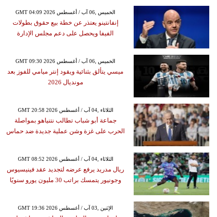
GMT 04:09 2026 الخميس ,06 آب / أغسطس
إنفانتينو يعتذر عن خطة بيع حقوق بطولات
الفيفا ويحصل على دعم مجلس الإدارة
GMT 09:30 2026 الخميس ,06 آب / أغسطس
ميسي يتألق بثنائية ويقود إنتر ميامي للفوز بعد
مونديال 2026
GMT 20:58 2026 الثلاثاء ,04 آب / أغسطس
جماعة أبو شباب تطالب نتنياهو بمواصلة
الحرب على غزة وشن عملية جديدة ضد حماس
GMT 08:52 2026 الثلاثاء ,04 آب / أغسطس
ريال مدريد يرفع عرضه لتجديد عقد فينيسيوس
وجونيور يتمسك براتب 30 مليون يورو سنويًا
GMT 19:36 2026 الإثنين ,03 آب / أغسطس