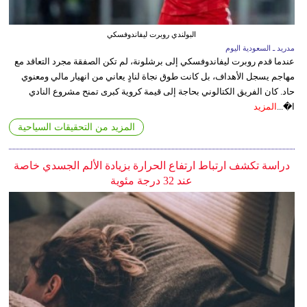
البولندي روبرت ليفاندوفسكي
مدريد ـ السعودية اليوم
عندما قدم روبرت ليفاندوفسكي إلى برشلونة، لم تكن الصفقة مجرد التعاقد مع
مهاجم يسجل الأهداف، بل كانت طوق نجاة لنادٍ يعاني من انهيار مالي ومعنوي
حاد. كان الفريق الكتالوني بحاجة إلى قيمة كروية كبرى تمنح مشروع النادي
ا�...
المزيد
المزيد من التحقيقات السياحية
دراسة تكشف ارتباط ارتفاع الحرارة بزيادة الألم الجسدي خاصة
عند 32 درجة مئوية