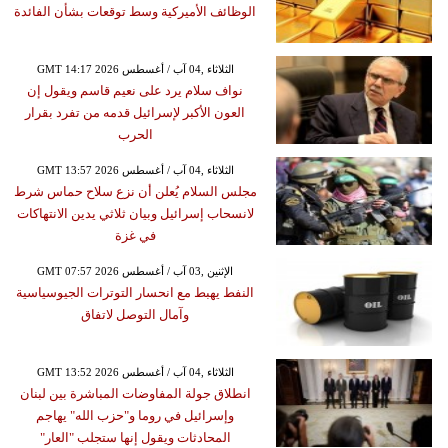
الوظائف الأميركية وسط توقعات بشأن الفائدة
GMT 14:17 2026 الثلاثاء ,04 آب / أغسطس
نواف سلام يرد على نعيم قاسم ويقول إن
العون الأكبر لإسرائيل قدمه من تفرد بقرار
الحرب
GMT 13:57 2026 الثلاثاء ,04 آب / أغسطس
مجلس السلام يُعلن أن نزع سلاح حماس شرط
لانسحاب إسرائيل وبيان ثلاثي يدين الانتهاكات
في غزة
GMT 07:57 2026 الإثنين ,03 آب / أغسطس
النفط يهبط مع انحسار التوترات الجيوسياسية
وآمال التوصل لاتفاق
GMT 13:52 2026 الثلاثاء ,04 آب / أغسطس
انطلاق جولة المفاوضات المباشرة بين لبنان
وإسرائيل في روما و"حزب الله" يهاجم
المحادثات ويقول إنها ستجلب "العار"