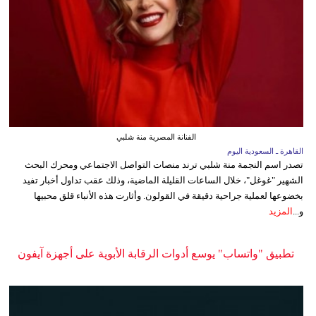
الفنانة المصرية منة شلبي
القاهرة ـ السعودية اليوم
تصدر اسم النجمة منة شلبي ترند منصات التواصل الاجتماعي ومحرك البحث
الشهير "غوغل"، خلال الساعات القليلة الماضية، وذلك عقب تداول أخبار تفيد
بخضوعها لعملية جراحية دقيقة في القولون. وأثارت هذه الأنباء قلق محبيها
و...
المزيد
تطبيق "واتساب" يوسع أدوات الرقابة الأبوية على أجهزة آيفون