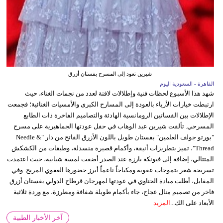
شيرين تعود إلى المسرح بفستان أزرق
القاهرة - السعودية اليوم
شهد هذا الأسبوع لحظات فنية وإطلالات لافتة لعدد من نجمات الغناء، حيث
ارتبطت خيارات الأزياء بالعودة إلى المسارح الكبرى والأمسيات الغنائية؛ فجمعت
الإطلالات بين الفساتين الرومانسية الهادئة والتصاميم الفاخرة ذات الطابع
المسرحي. تألقت شيرين عبد الوهاب في حفل عودتها الجماهيرية على مسرح
"بورتو جولف العلمين" بفستان طويل باللون الأزرق الفاتح من دار "Needle &
Thread"، تميز بتطريزات أنيقة، وأكمام قصيرة منسدلة، وطبقات من الكشكش
المتتالي، إضافة إلى فيونكة بارزة عند الصدر أضفت لمسة شبابية، حيث اعتمدت
تسريحة شعر بتموجات عفوية ومكياجاً ناعماً أبرز حضورها العفوي المريح. وفي
المقابل، أطلت ميادة الحناوي في عودتها لمهرجان قرطاج الدولي بفستان أزرق
فاخر من تصميم منال عجاج، جاء بأكمام طويلة شفافة ومطرزة، مع وردة ثلاثية
الأبعاد على الك...
المزيد
آخر الأخبار الطبية