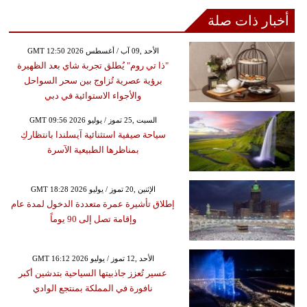
أخبار ذات صلة
GMT 12:50 2026 الأحد ,09 آب / أغسطس
"ذا تي روم" يُطلق تجربة شاي بعد الظهيرة
برؤية عصرية تُزاوج بين سحر السواحل
والأجواء الاستوائية في دبي
GMT 09:56 2026 السبت ,25 تموز / يوليو
سياحة صيفية استثنائية آيسلندا بانتظاركِ
بمناظرها الطبيعية الآسرة
GMT 18:28 2026 الإثنين ,20 تموز / يوليو
إطلاق تأشيرة عمرة متعددة الدخول لمدة عام
وإقامة تصل إلى 90 يوماً
GMT 16:12 2026 الأحد ,12 تموز / يوليو
عسير تُعزز جاذبيتها السياحية بتدشين أكبر
نافورة في المملكة بمنتجع الوادي