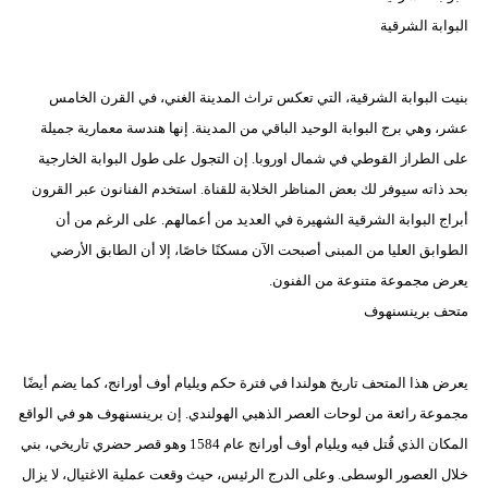
البوابة الشرقية
فيديو
سيارات
بنيت البوابة الشرقية، التي تعكس تراث المدينة الغني، في القرن الخامس
عشر، وهي برج البوابة الوحيد الباقي من المدينة. إنها هندسة معمارية جميلة
على الطراز القوطي في شمال اوروبا. إن التجول على طول البوابة الخارجية
بحد ذاته سيوفر لك بعض المناظر الخلابة للقناة. استخدم الفنانون عبر القرون
أبراج البوابة الشرقية الشهيرة في العديد من أعمالهم. على الرغم من أن
الطوابق العليا من المبنى أصبحت الآن مسكنًا خاصًا، إلا أن الطابق الأرضي
يعرض مجموعة متنوعة من الفنون.
متحف برينسنهوف
يعرض هذا المتحف تاريخ هولندا في فترة حكم ويليام أوف أورانج، كما يضم أيضًا
مجموعة رائعة من لوحات العصر الذهبي الهولندي. إن برينسنهوف هو في الواقع
المكان الذي قُتل فيه ويليام أوف أورانج عام 1584 وهو قصر حضري تاريخي، بني
خلال العصور الوسطى. وعلى الدرج الرئيس، حيث وقعت عملية الاغتيال، لا يزال