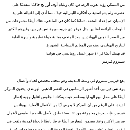
من الممكن رؤية ثقوب الرصاص. كان ويليام أوف أورانج حاكمًا متقدمًا على
عصره، ولم يتم استيعاب أفكاره الليبرالية جيدًا، مما أدى إلى اغتياله على يد
الإسبان. تم إعداد المتحف تمامًا كما كان في الماضي، هناك أيضًا مجموعات من
اللوحات الرائعة لفنانين مثل هوغو دي جروت ويوهانس فيرمير، وغيرهم الكثير
من العصر الذهبي للهولنديين. يعد المتحف بمثابة جولة تعليمية وآسرة للغاية
للتاريخ الهولندي، وهو من المعالم السياحية الشهيرة.
قد يهمك أيضًا قراءة شهر عسل رومانسي في هولندا
سنتروم فيرمير
يقع فيرمير سنتروم في وسط المدينة، وهو متحف مخصص لحياة وأعمال
يوهانس فيرمير، أحد أشهر الرسامين في العصر الذهبي الهولندي. يحتوي المركز
أيضًا على محل لبيع الهدايا ومطعم حيث يمكنك الجلوس لتناول وجبة إفطار
لذيذة. على الرغم من أن المركز لا يعرض أيًا من الأعمال الأصلية ليوهانس
فيرمير، فإنه يعرض مجموعة من 36 نسخة طبق الأصل بالحجم الطبيعي لأعمال
فيرمير الأكثر روعة. تتضمن المعارض أيضًا عرضًا نابضًا بالحياة لمدينة دلفت في
القرن السابع عشر، وهي الأجواء الفنية للمدينة التي شهدت مساهمات كبيرة