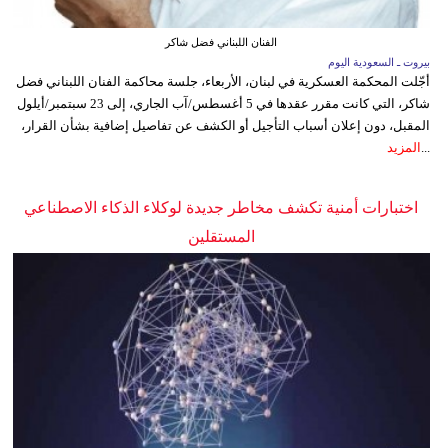
الفنان اللبناني فضل شاكر
بيروت ـ السعودية اليوم
أجّلت المحكمة العسكرية في لبنان، الأربعاء، جلسة محاكمة الفنان اللبناني فضل
شاكر، التي كانت مقرر عقدها في 5 أغسطس/آب الجاري، إلى 23 سبتمبر/أيلول
المقبل، دون إعلان أسباب التأجيل أو الكشف عن تفاصيل إضافية بشأن القرار،
...
المزيد
اختبارات أمنية تكشف مخاطر جديدة لوكلاء الذكاء الاصطناعي
المستقلين