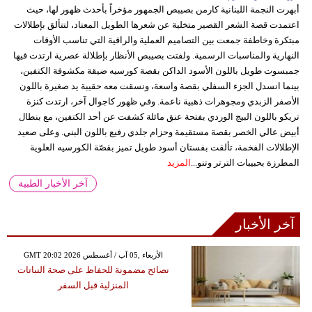
أبهرت النجمة اللبنانية كارمن بصيبص الجمهور مؤخراً بأحدث ظهور لها، حيث
اعتمدت قصة الشعر القصير متخلية عن شعرها الطويل المعتاد، لتتألق بإطلالات
مبتكرة وخاطفة جمعت بين التصاميم العملية والراقية التي تناسب الأوقات
النهارية والمناسبات الرسمية. ولفتت بصيبص الأنظار بإطلالة عصرية ارتدت فيها
جمبسوت طويل باللون الأسود الداكن بقصة كورسيه ضيقة مكشوفة الكتفين،
بينما انسدل الجزء السفلي بقصة واسعة، ونسقت معه حقيبة يد صغيرة باللون
الأصفر الزبدي ومجوهرات ذهبية ناعمة. وفي ظهور كاجوال آخر، ارتدت كنزة
تريكو باللون البيج الوردي بفتحة عنق مائلة كشفت عن أحد الكتفين، مع بنطال
أبيض عالي الخصر بقصة مستقيمة وحزام جلدي رفيع باللون البني. وعلى صعيد
الإطلالات الفخمة، تألقت بفستان أسود طويل تميز بقصّة الكورسيه العلوية
المطرزة بحبيبات الترتر وتنو...
المزيد
آخر الأخبار الطبية
آخر الأخبار
GMT 20:02 2026 الأربعاء ,05 آب / أغسطس
نصائح مضمونة للحفاظ على صحة النباتات
المنزلية قبل السفر