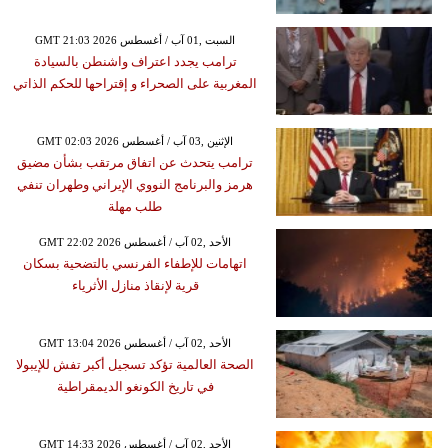
GMT 21:03 2026 السبت ,01 آب / أغسطس
ترامب يجدد اعتراف واشنطن بالسيادة
المغربية على الصحراء و إقتراحها للحكم الذاتي
GMT 02:03 2026 الإثنين ,03 آب / أغسطس
ترامب يتحدث عن اتفاق مرتقب بشأن مضيق
هرمز والبرنامج النووي الإيراني وطهران تنفي
طلب مهلة
GMT 22:02 2026 الأحد ,02 آب / أغسطس
اتهامات للإطفاء الفرنسي بالتضحية بسكان
قرية لإنقاذ منازل الأثرياء
GMT 13:04 2026 الأحد ,02 آب / أغسطس
الصحة العالمية تؤكد تسجيل أكبر تفش للإيبولا
في تاريخ الكونغو الديمقراطية
GMT 14:33 2026 الأحد ,02 آب / أغسطس