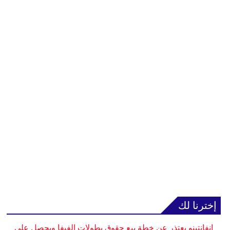
إخترنا لك
إنفانتينو يعتذر عن خطة بيع حقوق بطولات الفيفا ويحصل على