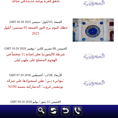
تحقق قفزة نوعية جديدة في حياتك
GMT 05:59 2025 الجمعة ,05 أيلول / سبتمبر
حظك اليوم برج الثور الجمعة 05 سبتمبر/ أيلول
2025
GMT 10:29 2018 الخميس ,08 تشرين الثاني / نوفمبر
شرطة كاليفورنيا تعلن إصابة 11 شخصاً في
الهجوم المسلح على ملهى ليلي
GMT 07:19 2018 الأربعاء ,08 آب / أغسطس
"مؤانيء دبي" تعلن استحواذها على شركة
يونيفيدر غروب" الدنماركية بنسبة 100%
GMT 04:10 2018 الخميس ,12 تموز / يوليو
أحمد شادييف يبتكر أسلوبًا جديدًا لمعالجة جلود
الحبار لاستخدامها في الحقائب