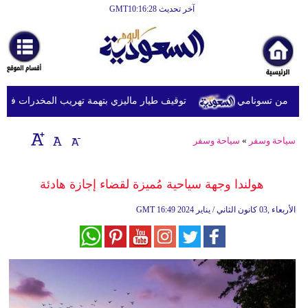
آخر تحديث GMT10:16:28
الرئيسية
أخبارعاجلة
رياضة
توقيف طيار ماليزي بتهمة تهريب المخدرات في إندون
ثقافة
إقتصاد
سياحة وسفر
»
سياحة وسفر
فن
هولندا وجهة سياحية مُميزة لقضاء إجازة هادئة
وموسيقى
16:49 2024 الأربعاء ,03 كانون الثاني / يناير
GMT
أزياء
صحة
وتغذية
سياحة