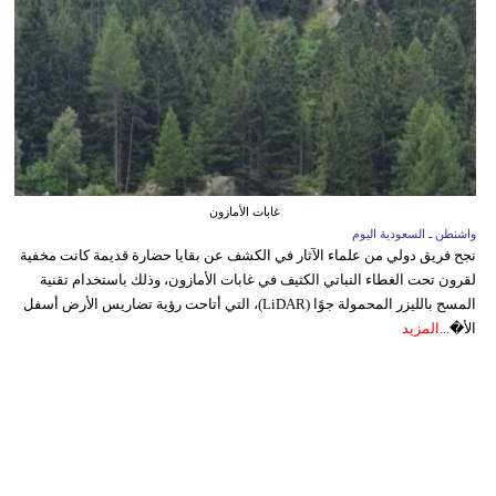
غابات الأمازون
واشنطن ـ السعودية اليوم
نجح فريق دولي من علماء الآثار في الكشف عن بقايا حضارة قديمة كانت مخفية
لقرون تحت الغطاء النباتي الكثيف في غابات الأمازون، وذلك باستخدام تقنية
المسح بالليزر المحمولة جوًا (LiDAR)، التي أتاحت رؤية تضاريس الأرض أسفل
الأ�...
المزيد