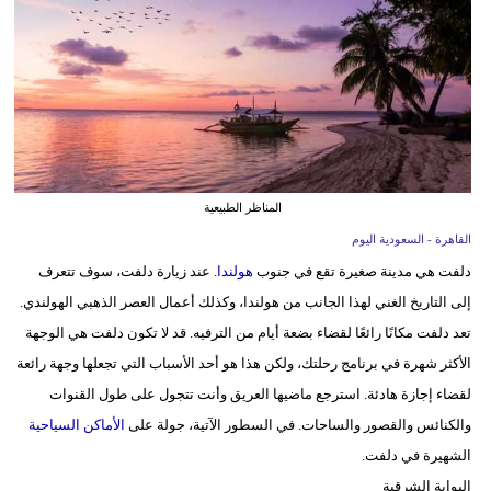
وسفر
ديكور
أخبار
إعلام
تعليم
المناظر الطبيعية
القاهرة - السعودية اليوم
مرأة
دلفت هي مدينة صغيرة تقع في جنوب
هولندا
. عند زيارة دلفت، سوف تتعرف
علوم
إلى التاريخ الغني لهذا الجانب من هولندا، وكذلك أعمال العصر الذهبي الهولندي.
وتكنولوجيا
تعد دلفت مكانًا رائعًا لقضاء بضعة أيام من الترفيه. قد لا تكون دلفت هي الوجهة
الأكثر شهرة في برنامج رحلتك، ولكن هذا هو أحد الأسباب التي تجعلها وجهة رائعة
بيئة
لقضاء إجازة هادئة. استرجع ماضيها العريق وأنت تتجول على طول القنوات
مدوَّنات
والكنائس والقصور والساحات. في السطور الآتية، جولة على
الأماكن السياحية
الشهيرة في دلفت.
أبراج
البوابة الشرقية