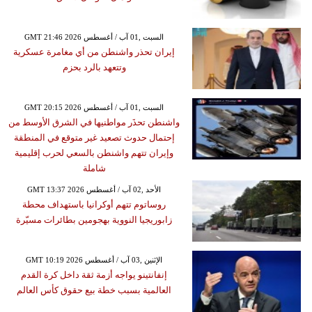
GMT 21:46 2026 السبت ,01 آب / أغسطس
إيران تحذر واشنطن من أي مغامرة عسكرية
وتتعهد بالرد بحزم
GMT 20:15 2026 السبت ,01 آب / أغسطس
واشنطن تحذَر مواطنيها في الشرق الأوسط من
إحتمال حدوث تصعيد غير متوقع في المنطقة
وإيران تتهم واشنطن بالسعي لحرب إقليمية
شاملة
GMT 13:37 2026 الأحد ,02 آب / أغسطس
روساتوم تتهم أوكرانيا باستهداف محطة
زابوريجيا النووية بهجومين بطائرات مسيّرة
GMT 10:19 2026 الإثنين ,03 آب / أغسطس
إنفانتينو يواجه أزمة ثقة داخل كرة القدم
العالمية بسبب خطة بيع حقوق كأس العالم