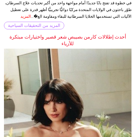
في خطوة قد تفتح بابًا جديدًا أمام مواجهة واحد من أكبر تحديات علاج السرطان،
طوّر باحثون في الولايات المتحدة مركبًا دوائيًّا تجريبيًّا أظهر قدرة على تعطيل
الآليات التي تستخدمها الخلايا السرطانية للبقاء ومقاومة الع�...
المزيد
المزيد من التحقيقات السياحية
أحدث إطلالات كارمن بصيبص شعر قصير واختيارات مبتكرة
للأزياء