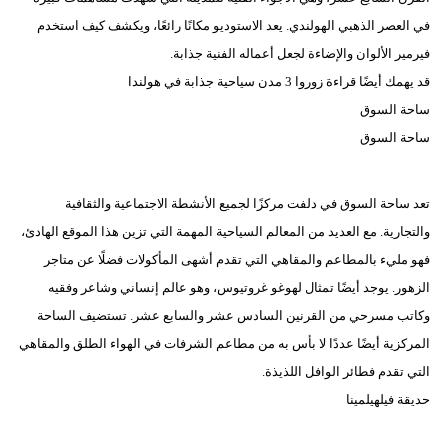
في العصر الذهبي الهولندي. يعد الاستوديو مكانًا رائعًا، ويكشف كيف استخدم
فيرمير الألوان والإضاءة لجعل أعماله الفنية جذابة.
قد يهمك أيضًا قراءة زوروا 3 مدن سياحية جذابة في هولندا
ساحة السوق
ساحة السوق
تعد ساحة السوق في دلفت مركزًا لجميع الأنشطة الاجتماعية والثقافية
والتجارية. مع العديد من المعالم السياحية المهمة التي تزين هذا الموقع الهادئ،
فهو مليء بالمطاعم والمقاهي التي تقدم أشهى المأكولات فضلًا عن متاجر
الزهور. يوجد أيضًا تمثال لهوغو غروتيوس، وهو عالم إنساني وشاعر وفقيه
وكاتب مسرحي من القرنين السادس عشر والسابع عشر. تستضيف الساحة
المركزية أيضًا عددًا لا بأس به من مطاعم الشرفات في الهواء الطلق والمقاهي
التي تقدم فطائر الوافل اللذيذة.
حديقة فيلهيلمينا