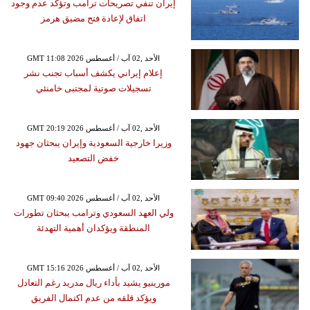
إيران تنفي تصريحات ترامب وتؤكد عدم وجود
اتفاق لإعادة فتح مضيق هرمز
GMT 11:08 2026 الأحد ,02 آب / أغسطس
إعلام إيراني يكشف أسباب تجنب نشر
تسجيلات صوتية لمجتبى خامنئي
GMT 20:19 2026 الأحد ,02 آب / أغسطس
وزيرا خارجية السعودية وإيران يبحثان جهود
خفض التصعيد
GMT 09:40 2026 الأحد ,02 آب / أغسطس
ولي العهد السعودي وترامب يبحثان تطورات
المنطقة ويؤكدان أهمية التهدئة
GMT 15:16 2026 الأحد ,02 آب / أغسطس
مورينيو يشيد بأداء ريال مدريد رغم التعادل
ويؤكد قلقه من عدم اكتمال الفريق