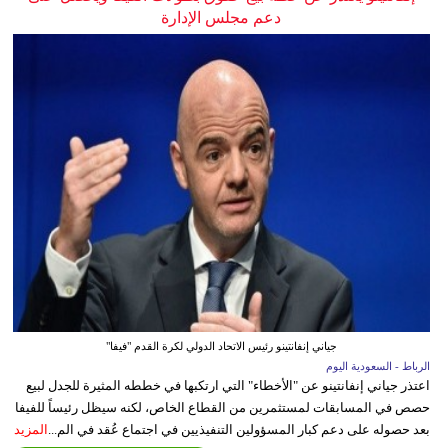
دعم مجلس الإدارة
جياني إنفانتينو رئيس الاتحاد الدولي لكرة القدم "فيفا"
الرباط - السعودية اليوم
اعتذر جياني إنفانتينو عن "الأخطاء" التي ارتكبها في خططه المثيرة للجدل لبيع
حصص في المسابقات لمستثمرين من القطاع الخاص، لكنه سيظل رئيساً للفيفا
بعد حصوله على دعم كبار المسؤولين التنفيذيين في اجتماع عُقد في الم...
المزيد