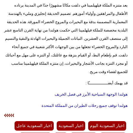
يعد متنزه الملكة فيلهيلمينا في دلفت مكانًا مشهورًا جدًا في المدينة يرتاده
الأطفال والمراهقين وأولياء أمورهم. تصميم الحديقة إنجليزي ومليء بالهندسة
المعمارية المصممة بدقة مع البحيرات والمروج الخضراء المورقة. هذه الحديقة
البلدية مخصصة للملكة فيلهلمينا التي حكمت هولندا من نهاية القرن التاسع عشر
إلى منتصف القرن العشرين. النباتات الجميلة والبحيرات الهادئة والنقية والنسيم
البارد والمروج الخضراء تجعلها من بين الوجهات الأكثر شعبية في جميع أنحاء
دلفت. قم بإطعام البط، أو القيام بنزهة مع عائلتك، أو التنزه على مهل مع أحبائك
أو مجرد التنزه بجانب الأشجار والبحيرات، إن متنزه الملكة فيلهيلمينا مناسب
للجميع لقضاء وقت مريح.
قد يهمك أيضــــــــــــــــًا :
هولندا الوجهة السياحية الأبرز في فصل الخريف
هولندا توقف جميع رحلات الطيران من المملكة المتحدة
اخبار السعودية اليوم
اخبار السعودية
اخبار السعودية عاجل