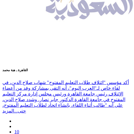
القاهرة ـ هبة محمد
أكد مؤسس "ائتلاف طلاب التعليم المفتوح" شهاب صلاح الدين، في
لقاء خاص لـ"العرب اليوم"، أنه التقى بمشاركة وفد من أعضاء
الإئتلاف رئيس جامعة القاهرة ورئيس مجلس إدارة مركز التعليم
المفتوح في جامعة القاهرة الدكتور جابر نصار. وشدد صلاح الدين،
على أنه "طالب أثناء اللقاء، بإنشاء اتحاد لطلاب التعليم المفتوح،
حتى...
المزيد
10