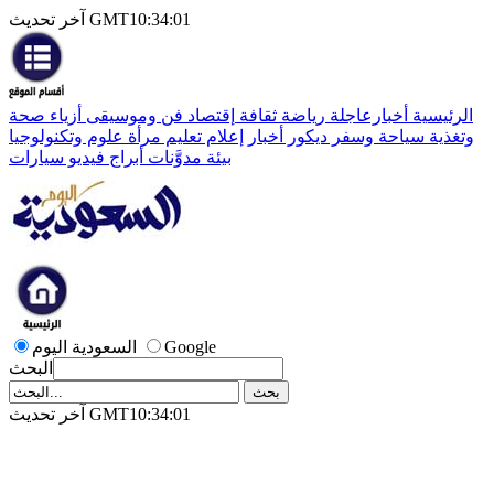
آخر تحديث GMT10:34:01
الرئيسية
أخبارعاجلة
رياضة
ثقافة
إقتصاد
فن وموسيقى
أزياء
صحة
وتغذية
سياحة وسفر
ديكور
أخبار
إعلام
تعليم
مرأة
علوم وتكنولوجيا
بيئة
مدوَّنات
أبراج
فيديو
سيارات
Google
السعودية اليوم
البحث
آخر تحديث GMT10:34:01