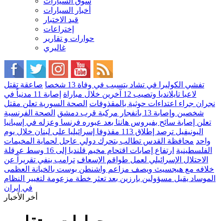
سوق السيارات
أخبار السيارات
قيد الاختبار
إختراعات
حوارات و تقارير
غاليري
تفشي الكوليرا في تشاد يتسبب في وفاة 13 شخصا
صاعقة تقتل
لاعبا تايلانديا وتصيب 12 آخرين خلال مباراة
إصابة 11 مدنياً في
نجران جراء اعتداءات حوثية بالمقذوفات
الصحة السورية تعلن مقتل
شخصين وإصابة 13 بانفجار مركبة قرب دمشق
الصحة الفرنسية
تعلن إصابة سائح بفيروس هانتا بعد عبوره فرنسا وعزله في إسبانيا
اليونيفيل ترصد إطلاق 113 مقذوفا إسرائيليا على لبنان خلال يوم
واحد
محافظة القدس تطالب بتحرك دولي عاجل لحماية المخيمات
الفلسطينية
ارتفاع إصابات اقتحام مخيم قلنديا إلى 16 وسط عرقلة
الاحتلال الإسرائيلي لعمل طواقم الإسعاف
ترامب ينفي تقريراً عن
خلافه مع هيجسيث ويصف مزاعم واشنطن بوست بالخيانة العظمى
الموساد يقيل مسؤولين بارزين بعد تعثر خطة مزعومة لتغيير النظام
في إيران
أخر الأخبار