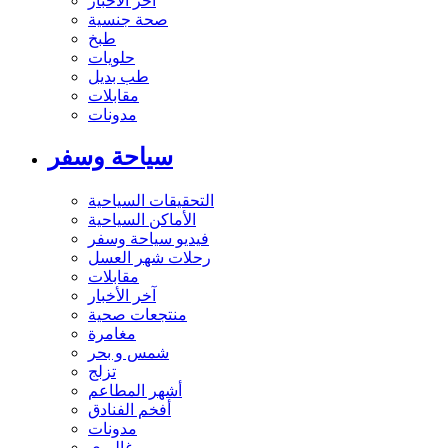
آخر الاخبار
صحة جنسية
طبخ
حلويات
طب بديل
مقابلات
مدونات
سياحة وسفر
التحقيقات السياحية
الأماكن السياحية
فيديو سياحة وسفر
رحلات شهر العسل
مقابلات
آخر الأخبار
منتجعات صحية
مغامرة
شمس و بحر
تزلج
أشهر المطاعم
أفخم الفنادق
مدونات
غاليري