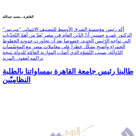
القاهرة ـ محمد عبدالله
أكد رئيس مؤسسة الشرق الأوسط للتصنيف الائتماني "ميريس"
الدكتور عمرو حسنين أنّ الدّين العام في مصر يُعدّ من أهمّ التّحدّيات
التي تواجه الرّئيس الجديد، خصوصا بعد أن تجاوزت حدوده الخطوط
الحمراء وأصبح يشكّل خطراً على معاملات مصر مع المؤسّسات
الدّوليّة، بسبب التّشوّه الذي أصاب الموازنة العامّة للدولة نتيجة
تراكمه لعقود...
المزيد
طالبنا رئيس جامعة القاهرة بمساواتنا بالطلبة
النظاميّين