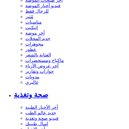
آخر صيحات الموضة
فيديو أخبار الموضة
للرجال فقط
مُثير
مناسبات
إتيكيت
آخر موضة
جديد المحلات
مجوهرات
عطور
العناية بالشعر
ماكياج ومستحضرات
أخر عروض الأزياء
حوارات وتقارير
مدونات
غاليري
صحة وتغذية
آخر الأخبار الطبية
جديد عالم الطب
فيديو صحة وتغذية
إسأل طبيبك