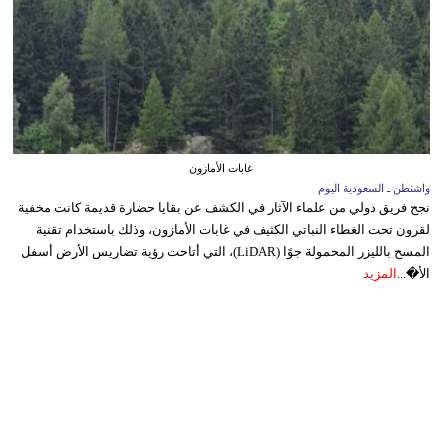
غابات الأمازون
واشنطن ـ السعودية اليوم
نجح فريق دولي من علماء الآثار في الكشف عن بقايا حضارة قديمة كانت مخفية
لقرون تحت الغطاء النباتي الكثيف في غابات الأمازون، وذلك باستخدام تقنية
المسح بالليزر المحمولة جوًا (LiDAR)، التي أتاحت رؤية تضاريس الأرض أسفل
الأ�...
المزيد