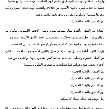
وأرفقت الطقم بتوب داخلي ضيق بنفس لون الجاكيت، وحملت درة مع طلتها
حقيبة يد جلدية كبيرة باللون الأسود من Fendi، وانتعلت بوت جلدي أسود وتركت
شعرها منسدلا بأسلوب ويفي وتزينت بعقد ماسي رفيع.
نور الغندور بالبدلة الخضراء
الفنانة نور الغندور تألقت ببدلة نسائية ملونة باللون الأخضر الليموني، مكونة من
بنطلون ذو أرجل مستقيمة وجاكيت يتوسطه زر وحيد باللون الأسود، مصمم
بياقة مثنية وجيوب جانبية مع أكمام مزينة بأزرار سوداء عند جانبي المعصم،
وازداد اللوك أناقة بتنسيق توب داخلي ضيق باللون الأسود مع حذاء مدبب عالي
من الجلد الأسود، وحملت حقيبة يد جلدية كبيرة بنفس اللون، واكتفت نور هي
الأخرى بعقد رفيع وخواتم كما فضلت ترك شعرها الطويل منسدلا.
نور الغندور بالبدلة الخضراء
نور الغندور بالبدلة الخضراء
نور الغندور بالبدلة الخضراء
نور الغندور بالبدلة الخضراء
أمل بوشوشة ببدلة بيضاء كلاسيكية
النجمة الجزائرية أمل بوشوشة وقع اختيارها ايضا على البدلة الرسمية خلال لقاء