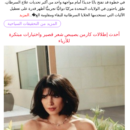
في خطوة قد تفتح بابًا جديدًا أمام مواجهة واحد من أكبر تحديات علاج السرطان،
طوّر باحثون في الولايات المتحدة مركبًا دوائيًّا تجريبيًّا أظهر قدرة على تعطيل
الآليات التي تستخدمها الخلايا السرطانية للبقاء ومقاومة الع�...
المزيد
المزيد من التحقيقات السياحية
أحدث إطلالات كارمن بصيبص شعر قصير واختيارات مبتكرة
للأزياء