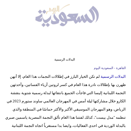
وسفر
ديكور
أخبار
إعلام
تعليم
البدلات الرسمية
مرأة
القاهرة - السعودية اليوم
البدلات الرسمية
لم تكن الخيار البارز في إطلالات النجمات هذا العام، إلا أنهن
علوم
ظهرن بها بإطلالات نادرة هذا العام في كسر لروتين أزياء الفساتين، وأحدثهن
وتكنولوجيا
النجمة اللبنانية إليسا التي فاجأت الجميع بانتقائها لبدلة رسمية شتوية بنقشة
بيئة
الكارو خلال مشاركتها ليلة أمس في المهرجان العالمي ساوند ستورم 2023 في
الرياض، وهو المهرجان الموسيقي الأكبر والأكثر حماسًا في المنطقة والذي
مدوَّنات
تنظمه "مدل بيست"، كذلك لفتتنا هذا العام تألق النجمة المصرية ياسمين صبري
بالبدلة الوردية في احدى الفعاليات، وايضا بدا مستغرباً اتجاه النجمة اللبنانية
أبراج