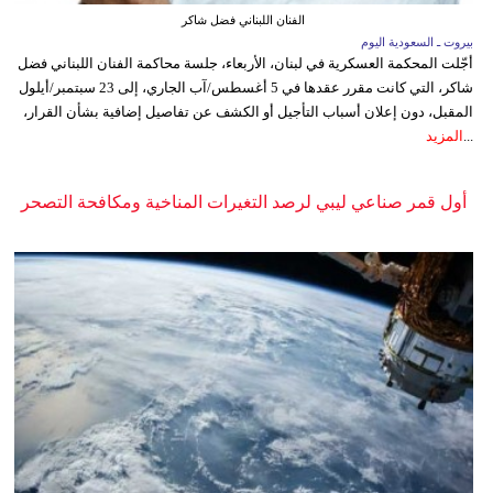
الفنان اللبناني فضل شاكر
بيروت ـ السعودية اليوم
أجّلت المحكمة العسكرية في لبنان، الأربعاء، جلسة محاكمة الفنان اللبناني فضل
شاكر، التي كانت مقرر عقدها في 5 أغسطس/آب الجاري، إلى 23 سبتمبر/أيلول
المقبل، دون إعلان أسباب التأجيل أو الكشف عن تفاصيل إضافية بشأن القرار،
...
المزيد
أول قمر صناعي ليبي لرصد التغيرات المناخية ومكافحة التصحر