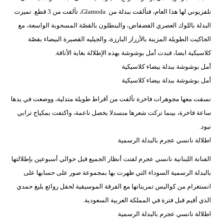
تلفزيوني لها هذا العام، فتألقت ببدلة من Glamoda، تألفت من 3 قطع. تميزت
البدلة باللوك العصري الفضفاض، والبنطلون بالقصّة المسحوبة الواسعة، مع
الجاكيت الطويلة المزينة بالأزرار البارزة، والجيليه القصيرة البيضاء بقصّة
كلاسيكية ايضا، فبدت أمل بوشوشة بهذه الإطلالة بغاية الأناقة.
أمل بوشوشة ببدلة بيضاء كلاسيكية
أمل بوشوشة ببدلة بيضاء كلاسيكية
نسقت معها مجوهرات فاخرة تألفت من أقراط طويلة متدلية، ووضعت في يدها
ساعة فاخرة، بينما تركت شعرها منسدلا بخصل ناعمة، واكتفت بمكياج ترابي
نيود.
اطلالة نانسي عجرم بالبدلة الرسمية
الفنانة اللبنانية نانسي عجرم لفتت أنظار الجميع قبل حوالي أسبوعين بإطلالتها
بالبدلة الرسمية السوداء التي ظهرت بها بمجموعة صور على حسابها على
انستغرام من كواليس تمريناتها مع الفرقة الموسيقية لحفل روائع بليغ حمدي
الذي أقيم قبل فترة في المملكة العربية السعودية.
اطلالة نانسي عجرم بالبدلة الرسمية