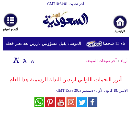
آخر تحديث GMT10:34:01
الرئيسية
أخبارعاجلة
رياضة
شخصا
الموساد يقيل مسؤولين بارزين بعد تعثر خطة مزعومة 
ثقافة
إقتصاد
أزياء
»
آخر صيحات الموضة
فن
أبرز النجمات اللواتي ارتدين البدلة الرسمية هذا العام
وموسيقى
15:38 2023 الإثنين ,18 كانون الأول / ديسمبر
GMT
أزياء
صحة
وتغذية
سياحة