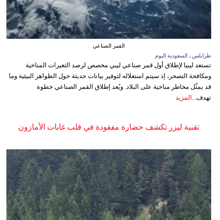
القمر الصناعي
طرابلس ـ السعودية اليوم
تستعد ليبيا لإطلاق أول قمر صناعي ليبي مخصص لرصد التغيرات المناخية
ومكافحة التصحر، إذ سيتم استغلاله لتوفير بيانات حديثة حول الظواهر البيئية وما
قد يمثّل مخاطر مناخية على البلاد. ويُعد إطلاق القمر الصناعي خطوة
تهدف...
المزيد
تقنية ليزر تكشف حضارة مفقودة في قلب غابات الأمازون