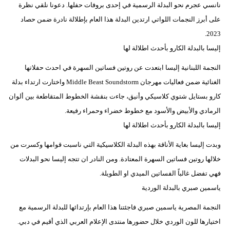
نانسي عجرم نحو البدلة الرسمية في إحدى بروفات حفلها. دعونا نلقي نظرة
فيديو
على أبرز النجمات اللواتي ارتدين البدلة هذا العام بإطلالة نادرة ضمن حصاد
2023.
سيارات
إليسا بالبدلة الكارو بأحدث اطلالة لها
النجمة اللبنانية إليسا ابتعدت عن روتين فساتين السهرة في احدث حفلاتها
الغنائية ضمن فعاليات مهرجان Middle Beast Soundstorm واختارت ارتداء بدلة
كارو بستايل شتوي كلاسيكي وأنيق، جاءت بنقشة الخطوط المتقاطعة بين ألوان
الرمادي والأبيض والأسود مع خطوط خضراء وحمراء رفيعة.
إليسا بالبدلة الكارو بأحدث اطلالة لها
وبدت إليسا بغاية الأناقة بهذه البدلة الكلاسيكية التي ناسبت قوامها وكسرت من
خلالها روتين فساتين السهرة المعتادة. ومن النادر ان تتجه إليسا نحو البدلات
فهي تفضل غالباً الفساتين الميدي او الطويلة.
ياسمين صبري بالبدلة الوردية
النجمة المصرية ياسمين صبري فاجئتنا هذا العام بإرتدائها للبدلة الرسمية مع
اختيارها للون الوردي خلال حضورها منتدى الإعلام العربي الذي أقيم في دبي.