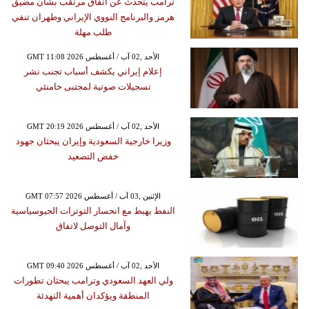
ترامب يتحدث عن اتفاق مرتقب بشأن مضيق
هرمز والبرنامج النووي الإيراني وطهران تنفي
طلب مهلة
GMT 11:08 2026 الأحد ,02 آب / أغسطس
إعلام إيراني يكشف أسباب تجنب نشر
تسجيلات صوتية لمجتبى خامنئي
GMT 20:19 2026 الأحد ,02 آب / أغسطس
وزيرا خارجية السعودية وإيران يبحثان جهود
خفض التصعيد
GMT 07:57 2026 الإثنين ,03 آب / أغسطس
النفط يهبط مع انحسار التوترات الجيوسياسية
وآمال التوصل لاتفاق
GMT 09:40 2026 الأحد ,02 آب / أغسطس
ولي العهد السعودي وترامب يبحثان تطورات
المنطقة ويؤكدان أهمية التهدئة