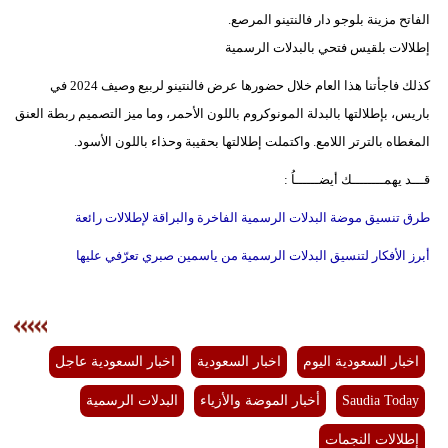
الفاتح مزينة بلوجو دار فالنتينو المرصع.
إطلالات بلقيس فتحي بالبدلات الرسمية
كذلك فاجأتنا هذا العام خلال حضورها عرض فالنتينو لربيع وصيف 2024 في
باريس، بإطلالتها بالبدلة المونوكروم باللون الأحمر، وما ميز التصميم ربطة العنق
المغطاه بالترتر اللامع. واكتملت إطلالتها بحقيبة وحذاء باللون الأسود.
قـــد يهمــــــــك أيضــــــاُ :
طرق تنسيق موضة البدلات الرسمية الفاخرة والبراقة لإطلالات رائعة
أبرز الأفكار لتنسيق البدلات الرسمية من ياسمين صبري تعرّفي عليها
اخبار السعودية اليوم
اخبار السعودية
اخبار السعودية عاجل
Saudia Today
أخبار الموضة والأزياء
البدلات الرسمية
إطلالات النجمات