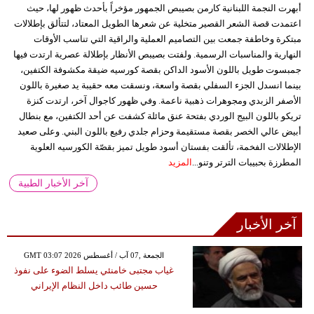
أبهرت النجمة اللبنانية كارمن بصيبص الجمهور مؤخراً بأحدث ظهور لها، حيث
اعتمدت قصة الشعر القصير متخلية عن شعرها الطويل المعتاد، لتتألق بإطلالات
مبتكرة وخاطفة جمعت بين التصاميم العملية والراقية التي تناسب الأوقات
النهارية والمناسبات الرسمية. ولفتت بصيبص الأنظار بإطلالة عصرية ارتدت فيها
جمبسوت طويل باللون الأسود الداكن بقصة كورسيه ضيقة مكشوفة الكتفين،
بينما انسدل الجزء السفلي بقصة واسعة، ونسقت معه حقيبة يد صغيرة باللون
الأصفر الزبدي ومجوهرات ذهبية ناعمة. وفي ظهور كاجوال آخر، ارتدت كنزة
تريكو باللون البيج الوردي بفتحة عنق مائلة كشفت عن أحد الكتفين، مع بنطال
أبيض عالي الخصر بقصة مستقيمة وحزام جلدي رفيع باللون البني. وعلى صعيد
الإطلالات الفخمة، تألقت بفستان أسود طويل تميز بقصّة الكورسيه العلوية
المطرزة بحبيبات الترتر وتنو...
المزيد
آخر الأخبار الطبية
آخر الأخبار
GMT 03:07 2026 الجمعة ,07 آب / أغسطس
غياب مجتبى خامنئي يسلط الضوء على نفوذ
حسين طائب داخل النظام الإيراني