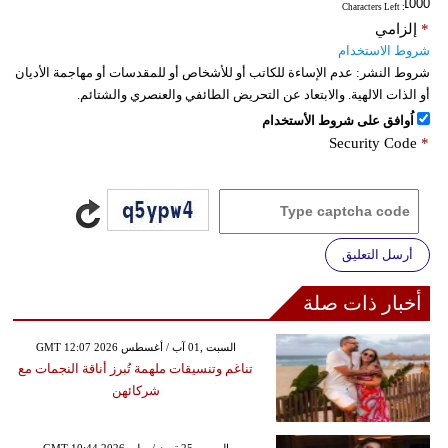
: Characters Left
*
إلزامي
شروط الاستخدام
شروط النشر:
عدم الإساءة للكاتب أو للأشخاص أو للمقدسات أو مهاجمة الأديان
أو الذات الالهية. والابتعاد عن التحريض الطائفي والعنصري والشتائم.
اُوافق على شروط الأستخدام
Security Code
*
أرسل التعليق
أخبار ذات صلة
GMT 12:07 2026 السبت ,01 آب / أغسطس
تناغم وتنسيقات ملهمة تُبرز أناقة النجمات مع
شركائهن
GMT 10:44 2026 السبت ,25 تموز / يوليو