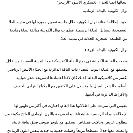
انتعالها ايضا للحذاء الغسكري الأسود "الرينجر".
نوال الكويتية بالبدلة الزمادية
أحببنا إطلالة الفنانة نوال الكويتية خلال جلسة تصوير مميزة لها في مدينة العلا
السعودية، بستايل البدلة الرسمية. فظهرت نوال الكويتية متألقة ببدلة رمادية
بين الطبيعة الصخرية الخلابة في مدينة العلا.
نوال الكويتية بالبدلة الزرقاء
ونجحت الفنانة الكويتية في دمج البدلة الكلاسيكية مع اللمسة العصرية من خلال
تنسيقها مع البدلة التوب البيضاء ذات الياقة الدائرية مع الحذاء الأبيض الرياضي
لكسر من كلاسيكية البدلة. كذلك كان لافتا اعتمادها لتسريحة شعر شبابية
بأسلوب الشعر المبلل والمنسدل على الكتفين مع المكياج الترابي الخفيف،
والأقراط الدائرية في أذنيها.
بلقيس التي تمردت على اطلالاتها هذا العام، اختارت في أكثر من ظهور لها
الإطلالة بالبدلة الرسمية. شاهدناها ببدلة مريحة باللون الرمادي الفاتح مكونة من
بنطلون عريض وجاكيت فضفاض، نسقتها مع بلوفر صوفي ضيق بياقة عالية،
وانتعلت معها حذاءً مسطحاً مريحاً وحملت حقيبة يد جلدية بنفس اللون الرمادي