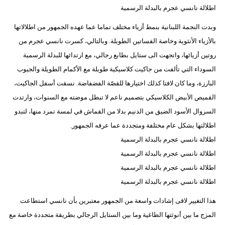
اطلالة نانسي عجرم بالبدلة الرسمية
وبدت النجمة اللبنانية بنمط أزياء مختلف تماما عما عهده الجمهور من اطلالاتها
بالأزياء الأنثوية وخاصة الفساتين الطويلة. وبالتالي، كسرت نانسي عجرم من
روتين أزيائها، واتجهت الى ستايل بطابع رجالي، مع ارتدائها للبدلة الرسمية
السوداء التي تألفت من جاكيت كلاسيكية طويلة مع الأكمام الطويلة والجيوب
البارزة، وما كان لافتا كذلك اختيارها للقصّة الفضفاضة. نسقت أسفل الجاكيت،
القميص الأبيض الكلاسيكي بتصميم ناعم لا تبطل موضته مع السنوات، وارتدت
السروال الأسود الضيق من الدنيم بدلا من القماش في لمسة تمرد منها، لتبدو
اطلالتها بشكل عام مختلفة ومتجددة عما عرفه الجمهور.
اطلالة نانسي عجرم بالبدلة الرسمية
اطلالة نانسي عجرم بالبدلة الرسمية
اطلالة نانسي عجرم بالبدلة الرسمية
اطلالة نانسي عجرم بالبدلة الرسمية
هذا التغيير لاقى إشادات واسعة من الجمهور معتبرين بأن نانسي استطاعت
المزج ما بين أنوثتها الطاغية وما بين الستايل الرجالي بطريقة متجددة خاصة مع