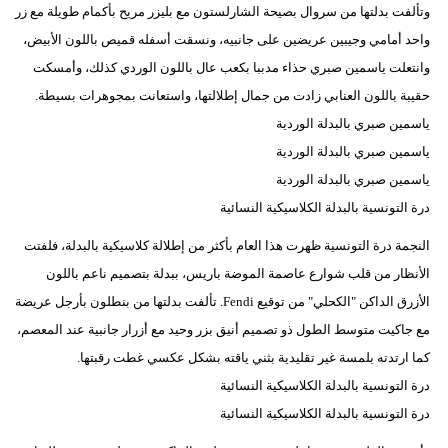
وتألفت بدلتها من سروال بصيحة الشارلستون مع بليزر مريح بأكمام طويلة مع زر
واحد أمامي وجيبين عريضين على جانبيه، ونسقت أسفله قميص باللون الأبيض،
وانتعلت ياسمين صبري حذاء مدببا بكعب عال باللون الوردي كذلك، وأمسكت
حقيبة باللون العنابي زادت من جمال إطلالتها، واستعانت بمجوهرات بسيطة.
ياسمين صبري بالبدلة الوردية
ياسمين صبري بالبدلة الوردية
ياسمين صبري بالبدلة الوردية
درة التونسية بالبدلة الكلاسيكية النسائية
النجمة درة التونسية ظهرت هذا العام بأكثر من إطلالة كلاسيكية بالبدلة، فلفتت
الأنظار من قلب شوارع عاصمة الموضة باريس، ببدلة بتصميم ناعم باللون
الأزرق الداكن "الكحلي" من توقيع Fendi. تألفت بدلتها من بنطلون بأرجل عريضة
مع جاكيت متوسط الطول ذو تصميم أنيق بزر وحيد مع أزرار جانبية عند المعصم،
كما ارتدته بلمسة غير تقليدية بثني ياقته بشكل عكسي غطت رقبتها.
درة التونسية بالبدلة الكلاسيكية النسائية
درة التونسية بالبدلة الكلاسيكية النسائية