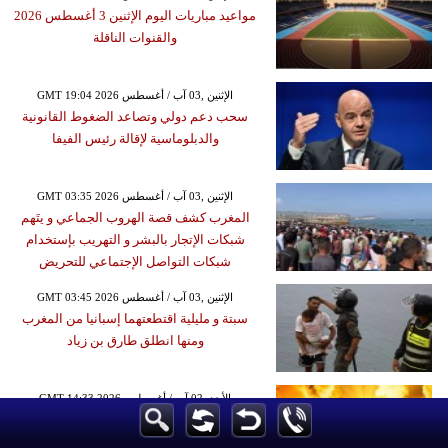
مواعيد مباريات اليوم الإثنين 3 أغسطس 2026
والقنوات الناقلة
GMT 19:04 2026 الإثنين ,03 آب / أغسطس
سحب دعم دولي وتصاعد الضغوط القانونية
والدبلوماسية لإقالة رئيس الفيفا
GMT 03:35 2026 الإثنين ,03 آب / أغسطس
المغرب كشف قصة الهروب الجماعي و يتَهم
شبكات الإتجار بالبشر و التهريب بإستخدام
شبكات التواصل الإجتماعي للتحريض
GMT 03:45 2026 الإثنين ,03 آب / أغسطس
سبتة و مليلية اقتطعتهما إسبانيا من المغرب
ومنها انطلق طارق بن زياد
GMT 14:33 2026 الأحد ,02 آب / أغسطس
ذروة الموجة الحارة تضرب مصر اليوم
وتحذيرات من الإجهاد الحراري وأضرار زراعية