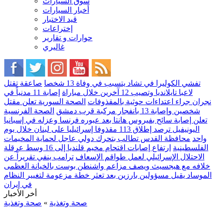
سوق السيارات
أخبار السيارات
قيد الاختبار
إختراعات
حوارات و تقارير
غاليري
تفشي الكوليرا في تشاد يتسبب في وفاة 13 شخصا
صاعقة تقتل
لاعبا تايلانديا وتصيب 12 آخرين خلال مباراة
إصابة 11 مدنياً في
نجران جراء اعتداءات حوثية بالمقذوفات
الصحة السورية تعلن مقتل
شخصين وإصابة 13 بانفجار مركبة قرب دمشق
الصحة الفرنسية
تعلن إصابة سائح بفيروس هانتا بعد عبوره فرنسا وعزله في إسبانيا
اليونيفيل ترصد إطلاق 113 مقذوفا إسرائيليا على لبنان خلال يوم
واحد
محافظة القدس تطالب بتحرك دولي عاجل لحماية المخيمات
الفلسطينية
ارتفاع إصابات اقتحام مخيم قلنديا إلى 16 وسط عرقلة
الاحتلال الإسرائيلي لعمل طواقم الإسعاف
ترامب ينفي تقريراً عن
خلافه مع هيجسيث ويصف مزاعم واشنطن بوست بالخيانة العظمى
الموساد يقيل مسؤولين بارزين بعد تعثر خطة مزعومة لتغيير النظام
في إيران
أخر الأخبار
صحة وتغذية
»
صحة وتغذية