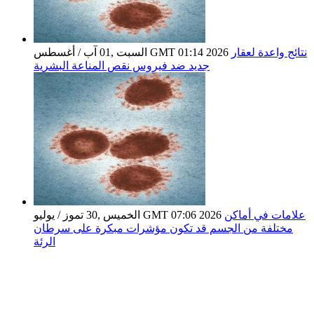
نتائج واعدة لعقار
السبت ,01 آب / أغسطس GMT 01:14 2026
جديد ضد فيروس نقص المناعة البشرية
علامات في أماكن
الخميس ,30 تموز / يوليو GMT 07:06 2026
مختلفة من الجسم قد تكون مؤشرات مبكرة على سرطان
الرئة