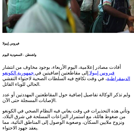
فيروس إيبولا
واشنطن - السعودية اليوم
أفادت مصادر إعلامية، اليوم الأربعاء، بوجود مخاوف من انتشار
فيروس إيبولا
إلى مقاطعتين إضافيتين في
جمهورية الكونغو
الديمقراطية
، في وقت تكافح فيه السلطات الصحية لاحتواء التفشي
الحالي للوباء القاتل.
ولم تذكر الوكالة تفاصيل إضافية حول المقاطعتين المهددتين أو عدد
الإصابات المسجلة حتى الآن.
وتأتي هذه التحذيرات في وقت يعاني فيه النظام الصحي في الكونغو
من ضغوط هائلة، مع استمرار النزاعات المسلحة في شرق البلاد،
ونزوح ملايين السكان، وصعوبة الوصول إلى المناطق النائية، مما
يعقد جهود الاحتواء.