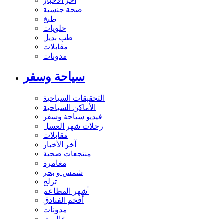
آخر الاخبار
صحة جنسية
طبخ
حلويات
طب بديل
مقابلات
مدونات
سياحة وسفر
التحقيقات السياحية
الأماكن السياحية
فيديو سياحة وسفر
رحلات شهر العسل
مقابلات
آخر الأخبار
منتجعات صحية
مغامرة
شمس و بحر
تزلج
أشهر المطاعم
أفخم الفنادق
مدونات
غاليري