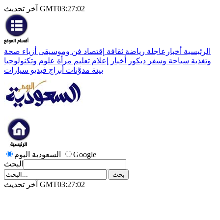
آخر تحديث GMT03:27:02
الرئيسية
أخبارعاجلة
رياضة
ثقافة
إقتصاد
فن وموسيقى
أزياء
صحة
وتغذية
سياحة وسفر
ديكور
أخبار
إعلام
تعليم
مرأة
علوم وتكنولوجيا
بيئة
مدوَّنات
أبراج
فيديو
سيارات
Google
السعودية اليوم
البحث
آخر تحديث GMT03:27:02