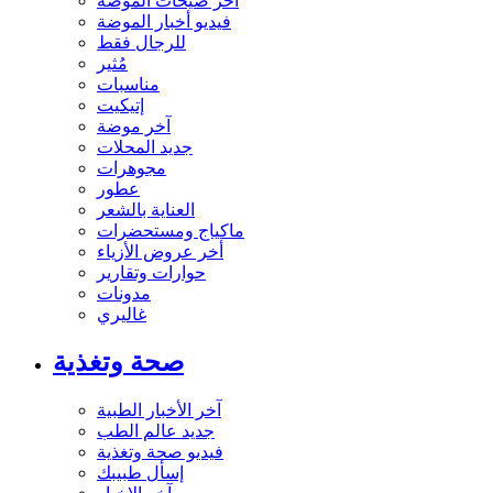
آخر صيحات الموضة
فيديو أخبار الموضة
للرجال فقط
مُثير
مناسبات
إتيكيت
آخر موضة
جديد المحلات
مجوهرات
عطور
العناية بالشعر
ماكياج ومستحضرات
أخر عروض الأزياء
حوارات وتقارير
مدونات
غاليري
صحة وتغذية
آخر الأخبار الطبية
جديد عالم الطب
فيديو صحة وتغذية
إسأل طبيبك