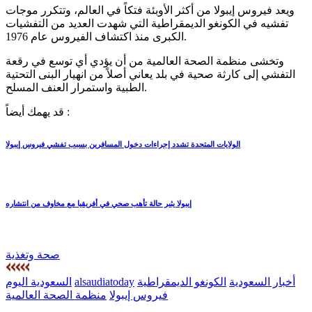
ويعد فيروس إيبولا من أكثر الأوبئة فتكاً في العالم، وتتكرر موجات
تفشيه في الكونغو الديمقراطية التي شهدت العديد من التفشيات
الكبرى منذ اكتشاف الفيروس عام 1976.
وتخشى منظمة الصحة العالمية من أن يؤدي أي توسع في رقعة
التفشي إلى كارثة صحية في بلد يعاني أصلاً من انهيار البنى التحتية
الطبية واستمرار العنف المسلح.
قد يهمك أيضاً :
الولايات المتحدة تشدد إجراءات دخول المسافرين بسبب تفشي فيروس إيبولا
إيبولا يثير حالة تأهب صحي في أفريقيا مع مخاوف من انتشاره
صحة وتغذية
أخبار السعودية
الكونغو الديمقراطية
alsaudiatoday
السعودية اليوم
فيروس إيبولا
منظمة الصحة العالمية