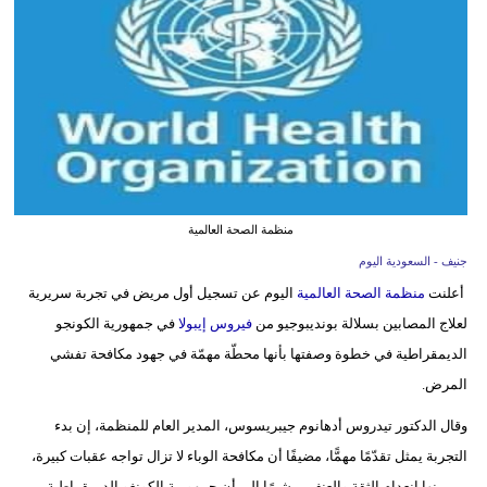
وسفر
ديكور
أخبار
إعلام
تعليم
منظمة الصحة العالمية
مرأة
جنيف - السعودية اليوم
أعلنت
منظمة الصحة العالمية
اليوم عن تسجيل أول مريض في تجربة سريرية
علوم
لعلاج المصابين بسلالة بونديبوجيو من
فيروس إيبولا
في جمهورية الكونجو
وتكنولوجيا
الديمقراطية في خطوة وصفتها بأنها محطّة مهمّة في جهود مكافحة تفشي
بيئة
المرض.
مدوَّنات
وقال الدكتور تيدروس أدهانوم جيبريسوس، المدير العام للمنظمة، إن بدء
التجربة يمثل تقدّمًا مهمًّا، مضيفًا أن مكافحة الوباء لا تزال تواجه عقبات كبيرة،
أبراج
من بينها انعدام الثقة والعنف، مشيرًا إلى أن جمهورية الكونغو الديمقراطية