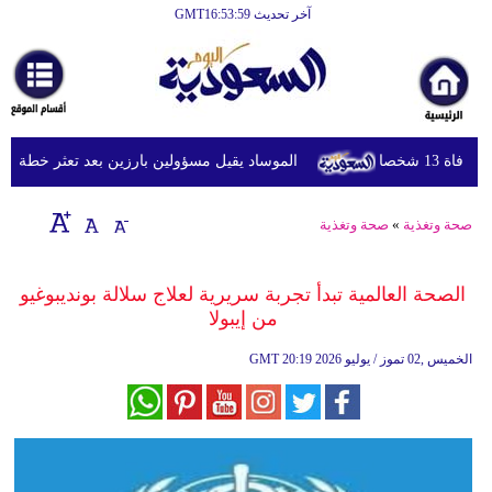
آخر تحديث GMT16:53:59
الرئيسية
أخبارعاجلة
رياضة
شخصا
الموساد يقيل مسؤولين بارزين بعد تعثر خطة مزعومة 
ثقافة
إقتصاد
صحة وتغذية
»
صحة وتغذية
فن
الصحة العالمية تبدأ تجربة سريرية لعلاج سلالة بونديبوغيو
وموسيقى
من إيبولا
أزياء
20:19 2026 الخميس ,02 تموز / يوليو
GMT
صحة
وتغذية
سياحة