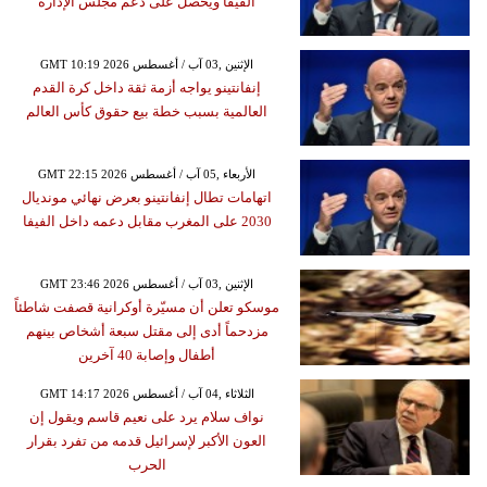
الفيفا ويحصل على دعم مجلس الإدارة
GMT 10:19 2026 الإثنين ,03 آب / أغسطس
إنفانتينو يواجه أزمة ثقة داخل كرة القدم
العالمية بسبب خطة بيع حقوق كأس العالم
GMT 22:15 2026 الأربعاء ,05 آب / أغسطس
اتهامات تطال إنفانتينو بعرض نهائي مونديال
2030 على المغرب مقابل دعمه داخل الفيفا
GMT 23:46 2026 الإثنين ,03 آب / أغسطس
موسكو تعلن أن مسيّرة أوكرانية قصفت شاطئاً
مزدحماً أدى إلى مقتل سبعة أشخاص بينهم
أطفال وإصابة 40 آخرين
GMT 14:17 2026 الثلاثاء ,04 آب / أغسطس
نواف سلام يرد على نعيم قاسم ويقول إن
العون الأكبر لإسرائيل قدمه من تفرد بقرار
الحرب