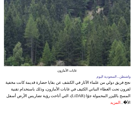
غابات الأمازون
واشنطن ـ السعودية اليوم
نجح فريق دولي من علماء الآثار في الكشف عن بقايا حضارة قديمة كانت مخفية
لقرون تحت الغطاء النباتي الكثيف في غابات الأمازون، وذلك باستخدام تقنية
المسح بالليزر المحمولة جوًا (LiDAR)، التي أتاحت رؤية تضاريس الأرض أسفل
الأ�...
المزيد