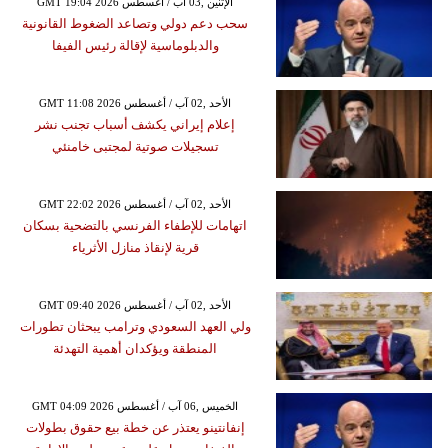
GMT 19:04 2026 الإثنين ,03 آب / أغسطس
سحب دعم دولي وتصاعد الضغوط القانونية
والدبلوماسية لإقالة رئيس الفيفا
GMT 11:08 2026 الأحد ,02 آب / أغسطس
إعلام إيراني يكشف أسباب تجنب نشر
تسجيلات صوتية لمجتبى خامنئي
GMT 22:02 2026 الأحد ,02 آب / أغسطس
اتهامات للإطفاء الفرنسي بالتضحية بسكان
قرية لإنقاذ منازل الأثرياء
GMT 09:40 2026 الأحد ,02 آب / أغسطس
ولي العهد السعودي وترامب يبحثان تطورات
المنطقة ويؤكدان أهمية التهدئة
GMT 04:09 2026 الخميس ,06 آب / أغسطس
إنفانتينو يعتذر عن خطة بيع حقوق بطولات