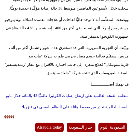
فيديو
سجلت خلال الأسبوعين الماضيين متوسط 38 حالة إصابة مؤكّدة جديدة يوميًّا.
ووضحت المنظّمة أنه لا توجد حاليًّا لقاحات أو علاجات معتمدة لسلالة بونديبوجيو
سيارات
من فيروس إيبولا، التي تسببت في أكثر من 1400 إصابة، بينها 438 حالة وفاة في
جمهورية الكونجو الديمقراطية.
وبيّنت أن التجربة السريرية، التي قد تستغرق عدة أشهر وتشمل أكثر من ألف
مريض، ستقيّم فعالية جسم مضاد تجريبي طورته شركة "ماب بيو
فارماسيوتيكال" كعلاج منفرد، إلى جانب اختباره بالاقتران مع عقار "ريمديسيفير"
المضاد للفيروسات الذي تنتجه شركة "جلعاد ساينسز".
قد يهمك أيضــــــــــــــا
منظمة الصحة العالمية تعلن ارتفاع إصابات الكوليرا عالميًّا 43 بالمائة خلال مايو
الصحة العالمية تحذر من ضغوط هائلة على النظام الصحي في فنزويلا
السعودية اليوم
اخبار السعودية
Alsaudia today