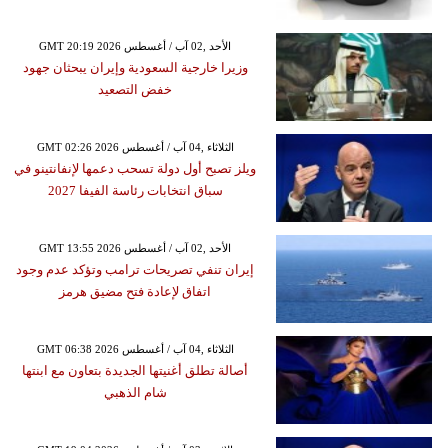
GMT 20:19 2026 الأحد ,02 آب / أغسطس
وزيرا خارجية السعودية وإيران يبحثان جهود
خفض التصعيد
GMT 02:26 2026 الثلاثاء ,04 آب / أغسطس
ويلز تصبح أول دولة تسحب دعمها لإنفانتينو في
سباق انتخابات رئاسة الفيفا 2027
GMT 13:55 2026 الأحد ,02 آب / أغسطس
إيران تنفي تصريحات ترامب وتؤكد عدم وجود
اتفاق لإعادة فتح مضيق هرمز
GMT 06:38 2026 الثلاثاء ,04 آب / أغسطس
أصالة تطلق أغنيتها الجديدة بتعاون مع ابنتها
شام الذهبي