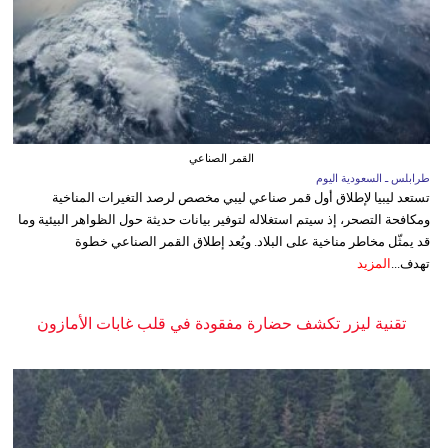
القمر الصناعي
طرابلس ـ السعودية اليوم
تستعد ليبيا لإطلاق أول قمر صناعي ليبي مخصص لرصد التغيرات المناخية
ومكافحة التصحر، إذ سيتم استغلاله لتوفير بيانات حديثة حول الظواهر البيئية وما
قد يمثّل مخاطر مناخية على البلاد. ويُعد إطلاق القمر الصناعي خطوة
تهدف...
المزيد
تقنية ليزر تكشف حضارة مفقودة في قلب غابات الأمازون