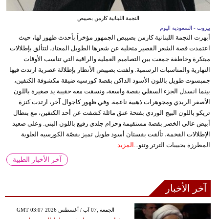
النجمة اللبنانية كارمن بصيبص
بيروت - السعودية اليوم
أبهرت النجمة اللبنانية كارمن بصيبص الجمهور مؤخراً بأحدث ظهور لها، حيث
اعتمدت قصة الشعر القصير متخلية عن شعرها الطويل المعتاد، لتتألق بإطلالات
مبتكرة وخاطفة جمعت بين التصاميم العملية والراقية التي تناسب الأوقات
النهارية والمناسبات الرسمية. ولفتت بصيبص الأنظار بإطلالة عصرية ارتدت فيها
جمبسوت طويل باللون الأسود الداكن بقصة كورسيه ضيقة مكشوفة الكتفين،
بينما انسدل الجزء السفلي بقصة واسعة، ونسقت معه حقيبة يد صغيرة باللون
الأصفر الزبدي ومجوهرات ذهبية ناعمة. وفي ظهور كاجوال آخر، ارتدت كنزة
تريكو باللون البيج الوردي بفتحة عنق مائلة كشفت عن أحد الكتفين، مع بنطال
أبيض عالي الخصر بقصة مستقيمة وحزام جلدي رفيع باللون البني. وعلى صعيد
الإطلالات الفخمة، تألقت بفستان أسود طويل تميز بقصّة الكورسيه العلوية
المطرزة بحبيبات الترتر وتنو...
المزيد
آخر الأخبار الطبية
آخر الأخبار
GMT 03:07 2026 الجمعة ,07 آب / أغسطس