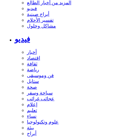
المزيد من أخبار الطالع
فيديو
أبراج صينية
تفسير الأحلام
مشاكل وحلول
فيديو
أخبار
اقتصاد
ثقافة
رياضة
فن وموسيقى
ستايل
صحة
سياحة وسفر
عجائب غرائب
إعلام
تعليم
نساء
علوم وتكنولوجيا
بيئة
أبراج