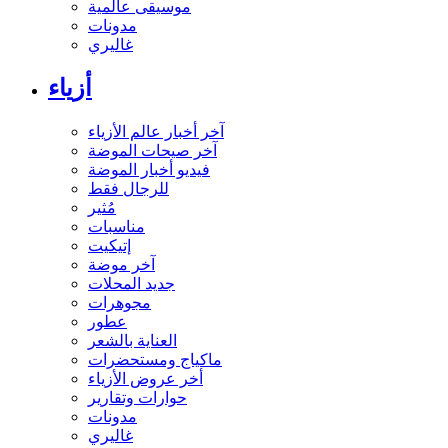
موسيقى عالمية
مدونات
غاليري
أزياء
آخر أخبار عالم الأزياء
آخر صيحات الموضة
فيديو أخبار الموضة
للرجال فقط
مُثير
مناسبات
إتيكيت
آخر موضة
جديد المحلات
مجوهرات
عطور
العناية بالشعر
ماكياج ومستحضرات
أخر عروض الأزياء
حوارات وتقارير
مدونات
غاليري