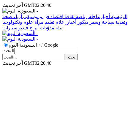
آخر تحديث GMT02:20:40
الرئيسية
أخبارعاجلة
رياضة
ثقافة
إقتصاد
فن وموسيقى
أزياء
صحة
وتغذية
سياحة وسفر
ديكور
أخبار
إعلام
تعليم
مرأة
علوم وتكنولوجيا
بيئة
مدوَّنات
أبراج
فيديو
سيارات
Google
السعودية اليوم
البحث
آخر تحديث GMT02:20:40