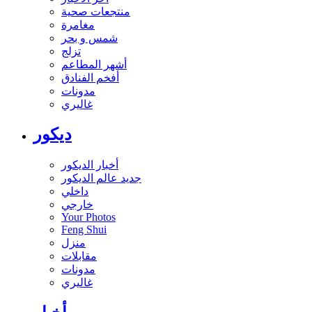
منتجعات صحية
مغامرة
شمس و بحر
تزلج
أشهر المطاعم
أفخم الفنادق
مدونات
غاليري
ديكور
أخبار الديكور
جديد عالم الديكور
داخلي
خارجي
Your Photos
Feng Shui
منزل
مقابلات
مدونات
غاليري