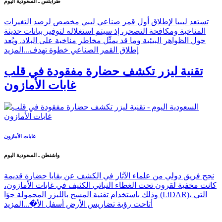
طرابلس ـ السعودية اليوم
تستعد ليبيا لإطلاق أول قمر صناعي ليبي مخصص لرصد التغيرات
المناخية ومكافحة التصحر، إذ سيتم استغلاله لتوفير بيانات حديثة
حول الظواهر البيئية وما قد يمثّل مخاطر مناخية على البلاد. ويُعد
إطلاق القمر الصناعي خطوة تهدف...
المزيد
تقنية ليزر تكشف حضارة مفقودة في قلب
غابات الأمازون
غابات الأمازون
واشنطن ـ السعودية اليوم
نجح فريق دولي من علماء الآثار في الكشف عن بقايا حضارة قديمة
كانت مخفية لقرون تحت الغطاء النباتي الكثيف في غابات الأمازون،
وذلك باستخدام تقنية المسح بالليزر المحمولة جوًا (LiDAR)، التي
أتاحت رؤية تضاريس الأرض أسفل الأ�...
المزيد