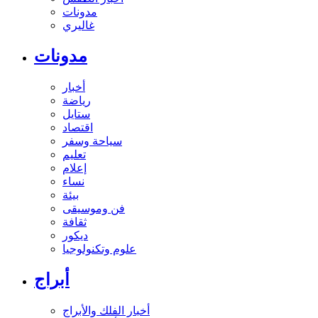
مدونات
غاليري
مدونات
أخبار
رياضة
ستايل
اقتصاد
سياحة وسفر
تعليم
إعلام
نساء
بيئة
فن وموسيقى
ثقافة
ديكور
علوم وتكنولوجيا
أبراج
أخبار الفلك والأبراج