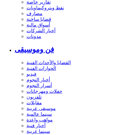
تقارير خاصة
نفط وبتروكيماويات
مصارف
قضايا ساخنة
أسواق مالية
أخبار الشركات
مدونات
فن وموسيقى
القضايا والأحداث الفنية
الحوارات الفنية
فيديو
أخبار النجوم
أسرار النجوم
حفلات ومهرجانات
تلفزيون
مقابلات
موسيقى عربية
سينما عالمية
مواهب واعدة
أخبار فنية
سينما عربية