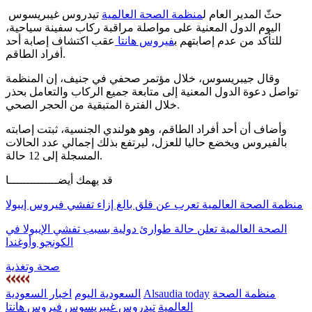
حثّ المدير العام ل
منظمة الصحة العالمية
تيدروس غيبريسوس
اليوم الدول المعنية على مواصلة مراقبة ركاب سفينة سياحية،
للتأكد من عدم إصابتهم ب
فيروس هانتا
عقب اكتشاف إصابة أحد
أفراد الطاقم.
وقال جيبريسوس، خلال مؤتمر صحفي في جنيف، إن المنظمة
تواصل دعوة الدول المعنية إلى متابعة جميع الركاب والتعامل بحذر
خلال الفترة المتبقية من الحجر الصحي.
وأضاف أن أحد أفراد الطاقم، وهو هولندي الجنسية، ثبتت إصابته
بالفيروس ويخضع حاليا للعزل، ليرتفع بذلك إجمالي عدد الحالات
المسجلة إلى 12 حالة.
قد يهمك أيضــــــــــــــا
منظمة الصحة العالمية تعرب عن قلق بالغ إزاء تفشي فيروس إيبولا
الصحة العالمية تعلن حالة طوارئ دولية بسبب تفشي الإيبولا في
الكونجو وأوغندا
صحة وتغذية
منظمة الصحة
Alsaudia today
السعودية اليوم
اخبار السعودية
العالمية
تيدروس غيبريسوس
فيروس هانتا