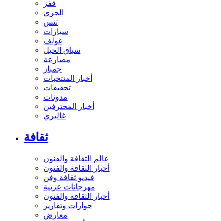
قفز
الجري
تنس
سيارات
غولف
سباق الخيل
مصارعة
جمباز
أخبار المنتخبات
تحقيقات
مدونات
أخبار المحترفين
غاليري
ثقافة
عالم الثقافة والفنون
أخبار الثقافة والفنون
فيديو ثقافة وفن
مهرجانات عربية
أخبار الثقافة والفنون
حوارات وتقارير
معارض