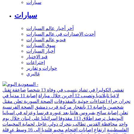
سيارات
سيارات
آخر أخبار عالم السيارات
أحدث الإصدارات في عالم السيارات
فيديو عالم السيارات
سوق السيارات
أخبار السيارات
قيد الاختبار
إختراعات
حوارات و تقارير
غاليري
تفشي الكوليرا في تشاد يتسبب في وفاة 13 شخصا
صاعقة تقتل
لاعبا تايلانديا وتصيب 12 آخرين خلال مباراة
إصابة 11 مدنياً في
نجران جراء اعتداءات حوثية بالمقذوفات
الصحة السورية تعلن مقتل
شخصين وإصابة 13 بانفجار مركبة قرب دمشق
الصحة الفرنسية
تعلن إصابة سائح بفيروس هانتا بعد عبوره فرنسا وعزله في إسبانيا
اليونيفيل ترصد إطلاق 113 مقذوفا إسرائيليا على لبنان خلال يوم
واحد
محافظة القدس تطالب بتحرك دولي عاجل لحماية المخيمات
الفلسطينية
ارتفاع إصابات اقتحام مخيم قلنديا إلى 16 وسط عرقلة