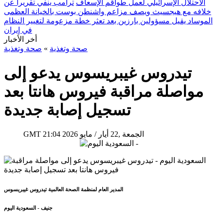
الاحتلال الإسرائيلي لعمل طواقم الإسعاف
ترامب ينفي تقريراً عن
خلافه مع هيجسيث ويصف مزاعم واشنطن بوست بالخيانة العظمى
الموساد يقيل مسؤولين بارزين بعد تعثر خطة مزعومة لتغيير النظام
في إيران
أخر الأخبار
صحة وتغذية
»
صحة وتغذية
تيدروس غيبريسوس يدعو إلى
مواصلة مراقبة فيروس هانتا بعد
تسجيل إصابة جديدة
21:04 2026 الجمعة ,22 أيار / مايو
GMT
المدير العام لمنظمة الصحة العالمية تيدروس غيبريسوس
جنيف - السعودية اليوم