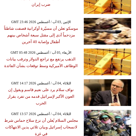
ضرب إيران
GMT 23:46 2026 الإثنين ,03 آب / أغسطس
موسكو تعلن أن مسيّرة أوكرانية قصفت شاطئاً
مزدحماً أدى إلى مقتل سبعة أشخاص بينهم
أطفال وإصابة 40 آخرين
GMT 05:48 2026 الأربعاء ,05 آب / أغسطس
الذهب يرتفع مع تراجع الدولار وترقب بيانات
الوظائف الأميركية وسط توقعات بشأن الفائدة
GMT 14:17 2026 الثلاثاء ,04 آب / أغسطس
نواف سلام يرد على نعيم قاسم ويقول إن
العون الأكبر لإسرائيل قدمه من تفرد بقرار
الحرب
GMT 13:57 2026 الثلاثاء ,04 آب / أغسطس
مجلس السلام يُعلن أن نزع سلاح حماس شرط
لانسحاب إسرائيل وبيان ثلاثي يدين الانتهاكات
في غزة