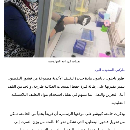
وسفر
ديكور
أخبار
إعلام
تعليم
تِقنيات الزراعة البيولوجية
مرأة
طوكيو ـ السعودية اليوم
طور باحثون يابانيون مادة جديدة لتغليف الأغذية مصنوعة من قشور اليقطين،
علوم
تتميز بقدرتها على إطالة فترة حفظ المنتجات الغذائية طازجة، والحد من التلف
وتكنولوجيا
أثناء التخزين والنقل، بما يسهم في تقليل استخدام مواد التغليف البلاستيكية
بيئة
التقليدية.
مدوَّنات
وذكرت جامعة كيوشو على موقعها الرسمي، أن فريقاً بحثياً من الجامعة تمكن
من تحويل قشور اليقطين، التي تشكل نحو 10 بالمئة من وزن الثمرة، إلى
أبراج
جسيمات نانوية باستخدام تقنيات الضغط والتبريد والتجفيف، ثم دمجها مع