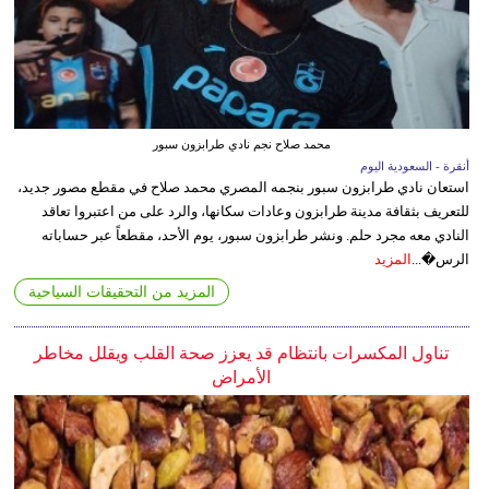
محمد صلاح نجم نادي طرابزون سبور
أنقرة - السعودية اليوم
استعان نادي طرابزون سبور بنجمه المصري محمد صلاح في مقطع مصور جديد،
للتعريف بثقافة مدينة طرابزون وعادات سكانها، والرد على من اعتبروا تعاقد
النادي معه مجرد حلم. ونشر طرابزون سبور، يوم الأحد، مقطعاً عبر حساباته
الرس�...
المزيد
المزيد من التحقيقات السياحية
تناول المكسرات بانتظام قد يعزز صحة القلب ويقلل مخاطر
الأمراض