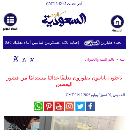
آخر تحديث GMT16:42:45
الرئيسية
أخبارعاجلة
رياضة
بحياة طيارين
إصابة ثلاثة عسكريين لبنانيين أثناء تفكيك ذخائر في ج
ثقافة
إقتصاد
بيئة
»
عالم البيئة والحيوان
فن
باحثون يابانيون يطورون تغليفًا غذائيًا مستدامًا من قشور
وموسيقى
اليقطين
أزياء
01:12 2026 الخميس ,09 تموز / يوليو
GMT
صحة
وتغذية
سياحة