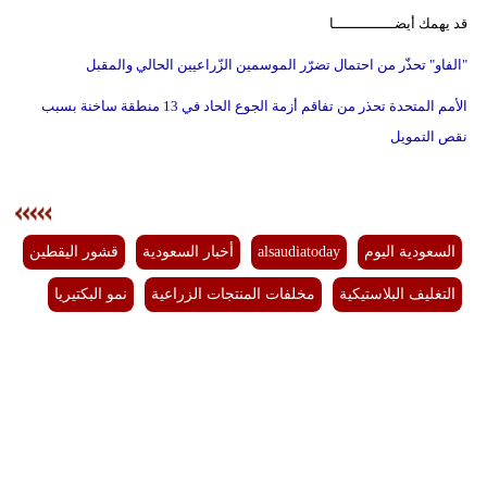
قد يهمك أيضــــــــــــــا
"الفاو" تحذّر من احتمال تضرّر الموسمين الزّراعيين الحالي والمقبل
الأمم المتحدة تحذر من تفاقم أزمة الجوع الحاد في 13 منطقة ساخنة بسبب
نقص التمويل
السعودية اليوم
alsaudiatoday
أخبار السعودية
قشور اليقطين
التغليف البلاستيكية
مخلفات المنتجات الزراعية
نمو البكتيريا