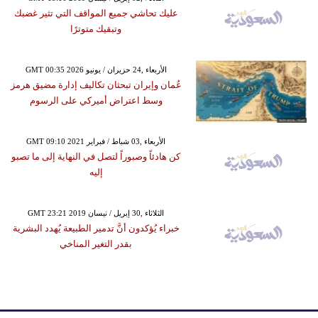
عليك تحاشي جميع المواقف التي تثير غضبك
وتبقيك متوترًا
GMT 00:35 2026 الأربعاء ,24 حزيران / يونيو
عُمان وإيران تبحثان تكاليف إدارة مضيق هرمز
وسط اعتراض أميركي على الرسوم
GMT 09:10 2021 الأربعاء ,03 شباط / فبراير
كن هادئاً وصبوراً لتصل في النهاية إلى ما تصبو
إليه
GMT 23:21 2019 الثلاثاء ,30 إبريل / نيسان
خبراء يُؤكدون أنَّ تدمير الطبيعة يُهدد البشرية
بقدر التغير المناخي