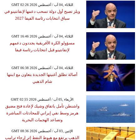
GMT 02:26 2026 الثلاثاء ,04 آب / أغسطس
ويلز تصبح أول دولة تسحب دعمها لإنفانتينو في
سباق انتخابات رئاسة الفيفا 2027
GMT 16:46 2026 الثلاثاء ,04 آب / أغسطس
مسؤولو الكرة الأفريقية يجددون دعمهم
لإنفانتينو قبل انتخابات رئاسة فيفا
GMT 06:38 2026 الثلاثاء ,04 آب / أغسطس
أصالة تطلق أغنيتها الجديدة بتعاون مع ابنتها
شام الذهبي
GMT 02:55 2026 الأربعاء ,05 آب / أغسطس
واشنطن تأمل باتفاق وشيك لإعادة فتح مضيق
هرمز وسط نفي إيراني للمحادثات المباشرة
وتصاعد الهجمات البحرية
GMT 08:36 2026 الإثنين ,03 آب / أغسطس
الذهب يرتفع مع هبوط النفط إثر إرجاء ترامب