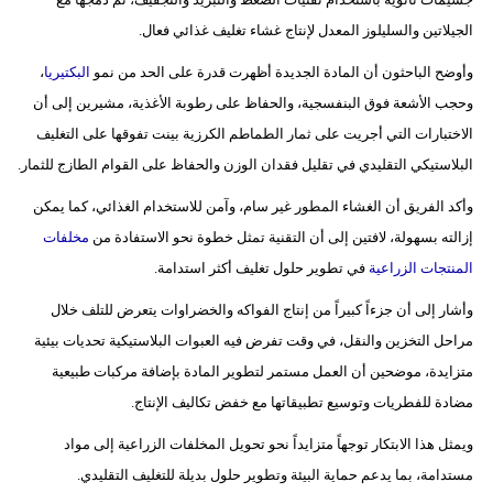
فيديو
الجيلاتين والسليلوز المعدل لإنتاج غشاء تغليف غذائي فعال.
وأوضح الباحثون أن المادة الجديدة أظهرت قدرة على الحد من نمو
البكتيريا
،
سيارات
وحجب الأشعة فوق البنفسجية، والحفاظ على رطوبة الأغذية، مشيرين إلى أن
الاختبارات التي أجريت على ثمار الطماطم الكرزية بينت تفوقها على التغليف
البلاستيكي التقليدي في تقليل فقدان الوزن والحفاظ على القوام الطازج للثمار.
وأكد الفريق أن الغشاء المطور غير سام، وآمن للاستخدام الغذائي، كما يمكن
إزالته بسهولة، لافتين إلى أن التقنية تمثل خطوة نحو الاستفادة من
مخلفات
المنتجات الزراعية
في تطوير حلول تغليف أكثر استدامة.
وأشار إلى أن جزءاً كبيراً من إنتاج الفواكه والخضراوات يتعرض للتلف خلال
مراحل التخزين والنقل، في وقت تفرض فيه العبوات البلاستيكية تحديات بيئية
متزايدة، موضحين أن العمل مستمر لتطوير المادة بإضافة مركبات طبيعية
مضادة للفطريات وتوسيع تطبيقاتها مع خفض تكاليف الإنتاج.
ويمثل هذا الابتكار توجهاً متزايداً نحو تحويل المخلفات الزراعية إلى مواد
مستدامة، بما يدعم حماية البيئة وتطوير حلول بديلة للتغليف التقليدي.