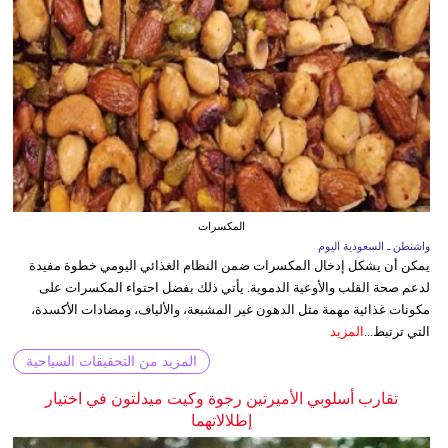
المكسرات
واشنطن ـ السعودية اليوم
يمكن أن يشكل إدخال المكسرات ضمن النظام الغذائي اليومي خطوة مفيدة
لدعم صحة القلب والأوعية الدموية. يأتي ذلك بفضل احتواء المكسرات على
مكونات غذائية مهمة مثل الدهون غير المشبعة، والألياف، ومضادات الأكسدة،
التي ترتبط...
المزيد
المزيد من التحقيقات السياحية
تقارب أسلوبي الأميرتين رجوة وكيت ميدلتون في اختيار
إطلالاتهما