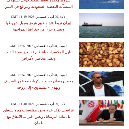
شروط معقدة وسط تصعيد حوثي يستهدف
المنشآت النفطية السعودية ومواقع في اليمن
GMT 11:49 2026 الأحد ,09 آب / أغسطس
إيران تربط فتح مضيق هرمز بقبول شروطها
وتعتبره جزءاً من جغرافيا المواجهة
GMT 05:47 2026 السبت ,08 آب / أغسطس
تناول المكسرات بانتظام قد يعزز صحة القلب
ويقلل مخاطر الأمراض
GMT 06:52 2026 السبت ,08 آب / أغسطس
محمد رمضان يستعيد ذكرياته مع عمر الشريف
ويهدي «عشماوي» إلى روحه
GMT 11:30 2026 الأحد ,09 آب / أغسطس
عراقجي يؤكد عدم وجود مفاوضات مع واشنطن
بل تبادل للرسائل ويعلن اقتراب الاتفاق مع
عُمان