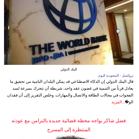
البنك الدولي
بروكسل - السعوديه اليوم
قال البنك الدولي إن الذكاء الاصطناعي قد يمكن البلدان النامية من تحقيق ما
يعادل قرناً من التنمية في غضون عقد واحد، شريطة أن تتحرك بسرعة لسد
الفجوات في مجالات الطاقة والاتصال والمهارات. وخلص التقرير إلى أن فقدان
الو�...
المزيد
فضل شاكر يواجه محطة قضائية جديدة بالتزامن مع عودته
المنتظرة إلى المسرح