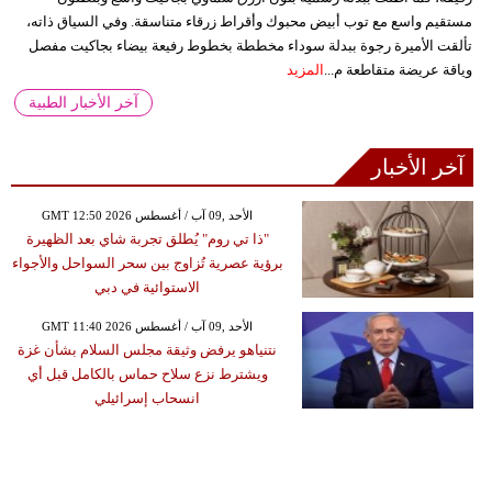
مستقيم واسع مع توب أبيض محبوك وأقراط زرقاء متناسقة. وفي السياق ذاته،
تألقت الأميرة رجوة ببدلة سوداء مخططة بخطوط رفيعة بيضاء بجاكيت مفصل
وياقة عريضة متقاطعة م...
المزيد
آخر الأخبار الطبية
آخر الأخبار
GMT 12:50 2026 الأحد ,09 آب / أغسطس
"ذا تي روم" يُطلق تجربة شاي بعد الظهيرة
برؤية عصرية تُزاوج بين سحر السواحل والأجواء
الاستوائية في دبي
GMT 11:40 2026 الأحد ,09 آب / أغسطس
نتنياهو يرفض وثيقة مجلس السلام بشأن غزة
ويشترط نزع سلاح حماس بالكامل قبل أي
انسحاب إسرائيلي