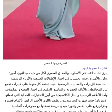
الأميرة رجوة الحسين
عمّان - السعودية اليوم
يبرز تشابه لافت في الأسلوب والمذاق العصري لكل من كيت ميدلتون، أميرة
ويلز، والأميرة رجوة الحسين، في اختيار الإطلالات الصيفية والأزياء الرسمية
المناسبة للزيارات والفعاليات الرسمية، حيث تعتمد كل منهما على خيارات تجمع
بين المحافظة، والأناقة العصرية، والتناسق الدقيق في اختيار القطع والمكملات.
وتُعد الأطقم الرسمية والبدل الكلاسيكية من أبرز الاختيارات الجذابة التي فضلتها
الأميرتان؛ حيث ظهرت كيت ميدلتون بطقم باللون الأحمر الزاهي بأكمام قصيرة
وحزام رفيع على الخصر وتنورة ميدي مريحة نسقتها مع مجوهرات ألماسية
رقيقة، كما أطلت ببدلة رسمية بلون أزرق سماوي بجاكيت واسع وبنطلون