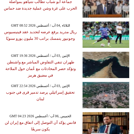
جماعة أبو شباب تطالب نتنياهو بمواصلة
الحرب على غزة وشن عملية جديدة ضد حماس
GMT 08:52 2026 الثلاثاء ,04 آب / أغسطس
ريال مدريد يرفع عرضه لتجديد عقد فينيسيوس
وجونيور يتمسك براتب 30 مليون يورو سنويًا
GMT 19:36 2026 الإثنين ,03 آب / أغسطس
طهران تنفي التفاوض المباشر مع واشنطن
وتؤكد حصر المحادثات مع عُمان حول الملاحة
في مضيق هرمز
GMT 22:54 2026 الإثنين ,03 آب / أغسطس
تحقيق إسرائيلي يرصد تدمير قرى في جنوب
لبنان
GMT 04:23 2026 الخميس ,06 آب / أغسطس
فانس يؤكد أن التوصل إلى اتفاق مع إيران لن
يكون سريعًا