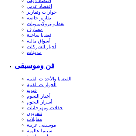
اقتصاد دولي
اقتصاد عربي
حوارات وتقارير
تقارير خاصة
نفط وبتروكيماويات
مصارف
قضايا ساخنة
أسواق مالية
أخبار الشركات
مدونات
فن وموسيقى
القضايا والأحداث الفنية
الحوارات الفنية
فيديو
أخبار النجوم
أسرار النجوم
حفلات ومهرجانات
تلفزيون
مقابلات
موسيقى عربية
سينما عالمية