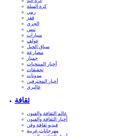
كرة اليد
كرة السلة
رمي
قفز
الجري
تنس
سيارات
غولف
سباق الخيل
مصارعة
جمباز
أخبار المنتخبات
تحقيقات
مدونات
أخبار المحترفين
غاليري
ثقافة
عالم الثقافة والفنون
أخبار الثقافة والفنون
فيديو ثقافة وفن
مهرجانات عربية