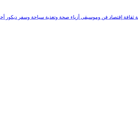
ة
ثقافة
إقتصاد
فن وموسيقى
أزياء
صحة وتغذية
سياحة وسفر
ديكور
أخب