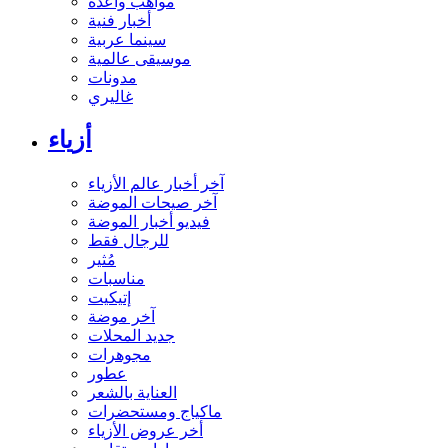
مواهب واعدة
أخبار فنية
سينما عربية
موسيقى عالمية
مدونات
غاليري
أزياء
آخر أخبار عالم الأزياء
آخر صيحات الموضة
فيديو أخبار الموضة
للرجال فقط
مُثير
مناسبات
إتيكيت
آخر موضة
جديد المحلات
مجوهرات
عطور
العناية بالشعر
ماكياج ومستحضرات
أخر عروض الأزياء