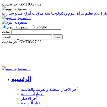
آخر تحديث GMT03:27:02
ار
إعلام
تعليم
مرأة
علوم وتكنولوجيا
بيئة
مدوَّنات
أبراج
فيديو
سيارات
Google
السعودية اليوم
البحث
آخر تحديث GMT03:27:02
الرئيسية
أخر الأخبار المحلية والعربية والعالمية
الحوارات الفنية
آخر الأخبار
أخبار الرياضة