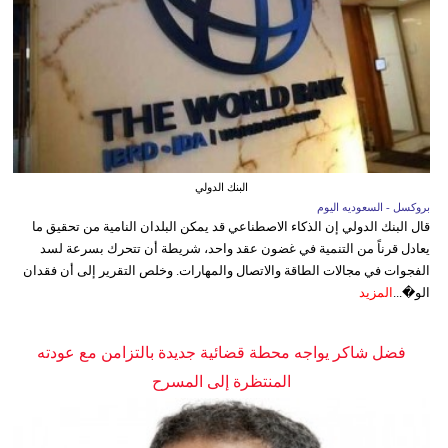
البنك الدولي
بروكسل - السعوديه اليوم
قال البنك الدولي إن الذكاء الاصطناعي قد يمكن البلدان النامية من تحقيق ما
يعادل قرناً من التنمية في غضون عقد واحد، شريطة أن تتحرك بسرعة لسد
الفجوات في مجالات الطاقة والاتصال والمهارات. وخلص التقرير إلى أن فقدان
الو�...
المزيد
فضل شاكر يواجه محطة قضائية جديدة بالتزامن مع عودته
المنتظرة إلى المسرح