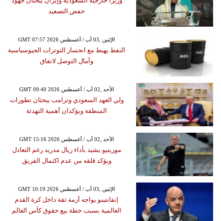
وزيرا خارجية السعودية وإيران يبحثان جهود
خفض التصعيد
GMT 07:57 2026 الإثنين ,03 آب / أغسطس
النفط يهبط مع انحسار التوترات الجيوسياسية
وآمال التوصل لاتفاق
GMT 09:40 2026 الأحد ,02 آب / أغسطس
ولي العهد السعودي وترامب يبحثان تطورات
المنطقة ويؤكدان أهمية التهدئة
GMT 15:16 2026 الأحد ,02 آب / أغسطس
مورينيو يشيد بأداء ريال مدريد رغم التعادل
ويؤكد قلقه من عدم اكتمال الفريق
GMT 10:19 2026 الإثنين ,03 آب / أغسطس
إنفانتينو يواجه أزمة ثقة داخل كرة القدم
العالمية بسبب خطة بيع حقوق كأس العالم