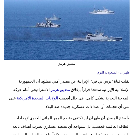
وسفر
ديكور
أخبار
إعلام
تعليم
مضيق هرمز
مرأة
طهران - السعودية اليوم
نقلت قناة "برس تي في" الإيرانية عن مصدر أمني مطلع، أن الجمهورية
علوم
الإسلامية الإيرانية ستتخذ قراراً بإغلاق
مضيق هرمز
الاستراتيجي أمام حركة
وتكنولوجيا
الملاحة البحرية بشكل كامل، في حال أقدمت
الولايات المتحدة الأمريكية
على
بيئة
شن أي هجمات أو اعتداءات عسكرية جديدة ضد البلاد.
مدوَّنات
وأوضح المصدر أن طهران لن تكتفي بقطع الممر المائي الحيوي لإمدادات
الطاقة العالمية فحسب، بل ستواجه أي تصعيد عسكري بضرب أهداف تابعة
أبراج
للعدو بنسبة ردع لا تقل عن اثنين إلى واحد، مؤكداً جاهزية القوات المسلحة