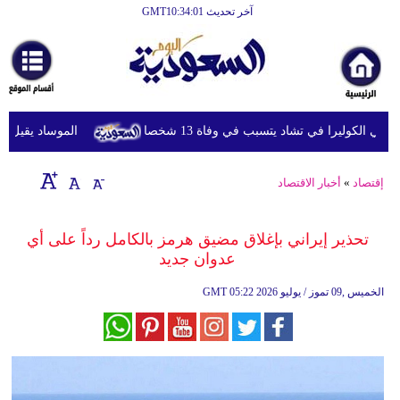
آخر تحديث GMT10:34:01
الرئيسية
أخبارعاجلة
رياضة
 الكوليرا في تشاد يتسبب في وفاة 13 شخصا
الموساد يقيل مسؤول
ثقافة
إقتصاد
إقتصاد
»
أخبار الاقتصاد
فن
تحذير إيراني بإغلاق مضيق هرمز بالكامل رداً على أي
وموسيقى
عدوان جديد
أزياء
05:22 2026 الخميس ,09 تموز / يوليو
GMT
صحة
وتغذية
سياحة