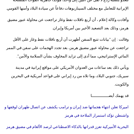
فيديو
الإيرانية للتعامل مع مختلف السيناريوهات دفاعاً عن سيادة البلاد وأمنها القومي.
وأفادت وكالة إعلام ، أن أربع ناقلات نفط وغاز تراجعت عن محاولة عبور مضيق
سيارات
هرمز، وذلك بعد التصعيد الأخير بين أمريكا وإيران.
وقالت : إن "بيانات تتبع السفن أظهرت أن أربع ناقلات نفط وغاز على الأقل
تراجعت عن محاولة عبور مضيق هرمز، بعد تجدد الهجمات على سفن في الممر
المائي الإستراتيجي، مما أدى إلى تزايد المخاوف بشأن السلامة والأمن".
ويأتي ذلك بعد ساعات من العدوان الأمريكي على مواقع إيرانية في مدينة
سيريك، جنوبي البلاد، وما تلاه من رد إيراني على قواعد أمريكية في البحرين
والكويت.
قد يهمك أيضــــــــــــــا
اميركا تعلن انتهاء هجماتها ضد إيران و ترامب يكشف عن اتصال طهران لوقفها و
واشنطن تؤكد استمرار الملاحة في هرمز
البحرية الأميركية تعزز قدراتها بالذكاء الاصطناعي لرصد الألغام في مضيق هرمز