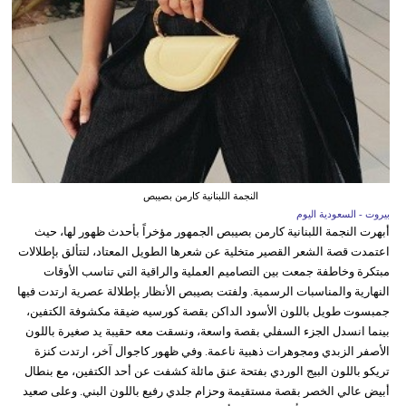
النجمة اللبنانية كارمن بصيبص
بيروت - السعودية اليوم
أبهرت النجمة اللبنانية كارمن بصيبص الجمهور مؤخراً بأحدث ظهور لها، حيث
اعتمدت قصة الشعر القصير متخلية عن شعرها الطويل المعتاد، لتتألق بإطلالات
مبتكرة وخاطفة جمعت بين التصاميم العملية والراقية التي تناسب الأوقات
النهارية والمناسبات الرسمية. ولفتت بصيبص الأنظار بإطلالة عصرية ارتدت فيها
جمبسوت طويل باللون الأسود الداكن بقصة كورسيه ضيقة مكشوفة الكتفين،
بينما انسدل الجزء السفلي بقصة واسعة، ونسقت معه حقيبة يد صغيرة باللون
الأصفر الزبدي ومجوهرات ذهبية ناعمة. وفي ظهور كاجوال آخر، ارتدت كنزة
تريكو باللون البيج الوردي بفتحة عنق مائلة كشفت عن أحد الكتفين، مع بنطال
أبيض عالي الخصر بقصة مستقيمة وحزام جلدي رفيع باللون البني. وعلى صعيد