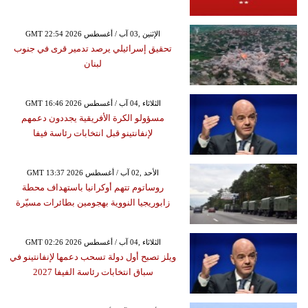
GMT 22:54 2026 الإثنين ,03 آب / أغسطس
تحقيق إسرائيلي يرصد تدمير قرى في جنوب
لبنان
GMT 16:46 2026 الثلاثاء ,04 آب / أغسطس
مسؤولو الكرة الأفريقية يجددون دعمهم
لإنفانتينو قبل انتخابات رئاسة فيفا
GMT 13:37 2026 الأحد ,02 آب / أغسطس
روساتوم تتهم أوكرانيا باستهداف محطة
زابوريجيا النووية بهجومين بطائرات مسيّرة
GMT 02:26 2026 الثلاثاء ,04 آب / أغسطس
ويلز تصبح أول دولة تسحب دعمها لإنفانتينو في
سباق انتخابات رئاسة الفيفا 2027