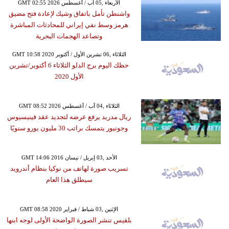
GMT 02:55 2026 الأربعاء ,05 آب / أغسطس
واشنطن تأمل باتفاق وشيك لإعادة فتح مضيق
هرمز وسط نفي إيراني للمحادثات المباشرة
وتصاعد الهجمات البحرية
GMT 10:58 2020 الثلاثاء ,06 تشرين الأول / أكتوبر
حظك اليوم برج الدلو الثلاثاء 6 أكتوبر/تشرين
الأول 2020
GMT 08:52 2026 الثلاثاء ,04 آب / أغسطس
ريال مدريد يرفع عرضه لتجديد عقد فينيسيوس
وجونيور يتمسك براتب 30 مليون يورو سنويًا
GMT 14:06 2016 الأحد ,03 إبريل / نيسان
تسريب صورة لهاتف من نوكيا بنظام أندرويد
سيطلق هذا العام
GMT 08:58 2020 الإثنين ,03 شباط / فبراير
بلقيس تنشر الصورة الواضحة الأولى لوجه ابنها