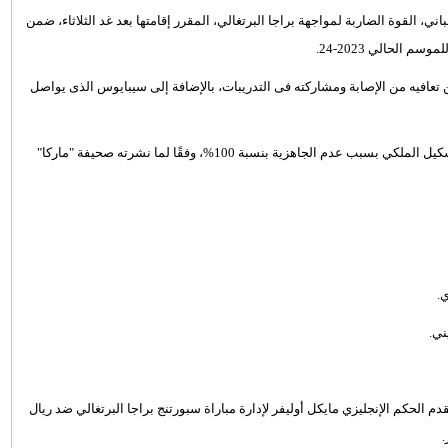
ي، القوة الضاربة لمواجهة براجا البرتغالي، المقرر إقامتها بعد غد الثلاثاء، ضمن
الحالي 2023-24.
 تعافيه من الإصابة ومشاركته فى التدريبات، بالإضافة إلى سيبايوس الذى يواصل
وقرر أنشيلوتي مدرب الريال عدم الاعتماد علي التركي أردا جولر فى تشكيل الملكي بسبب عدم الجاهزية بنسبة 100%، وفقًا لما نشرته صحيفة "ماركا"
.
ني.
لقدم الحكم الإنجليزي مايكل أوليفر لإدارة مباراة سبورتنج براجا البرتغالي ضد ريال
.