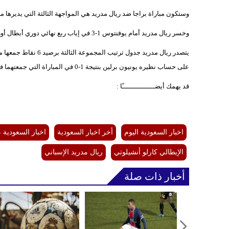
وستكون مباراة براجا ضد ريال مدريد هي المواجهة الثالثة التي يديرها ماي
وخسر ريال مدريد أمام يوفنتوس 1-3 في إياب ربع نهائي دوري أبطال أوروبا موسم 2017-18، بعدها فاز على آينتراخت 2-0 في كأس السوبر الأوروبي 2022.
على حساب نظيره يونيون برلين بنتيجة 1-0 في المباراة التي جمعتهما في سانتياجو برنابيو.
قد يهمك أيضــــــــــــــــًا :
اخبار السعودية اليوم
أخر اخبار السعودية
اخبار السعودية 
الإيطالي كارلو أنشيلوتي
ريال مدريد الإسباني
أخبار ذات صلة