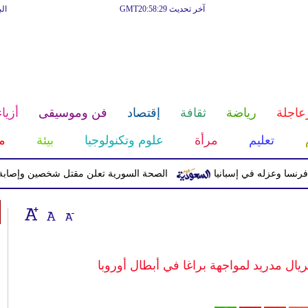
آخر تحديث GMT20:58:29
ال
عاجلة
رياضة
ثقافة
إقتصاد
فن وموسيقى
أزياء
تعليم
مرأة
علوم وتكنولوجيا
بيئة
م
زله في إسبانيا
الصحة السورية تعلن مقتل شخصين وإصابة 13 بانفجار مركبة قرب دمشق
يال مدريد لمواجهة براغا في أبطال أوروبا