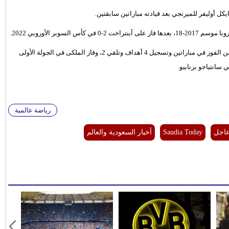
كل أوليفر للميرنجي بعد قيادته مباراتين سابقتين.
يتصدر ريال مدريد جدول ترتيب المجموعة الثالثة برصيد 6 نقاط جمعها من الفوز في مباراتين وتسجيل 4 أهداف وتلقي 2، وفاز الملكى في الجولة الأولى
رياضة عالمية
عاجل
Saudia Today
أخبار السعودية والعالم