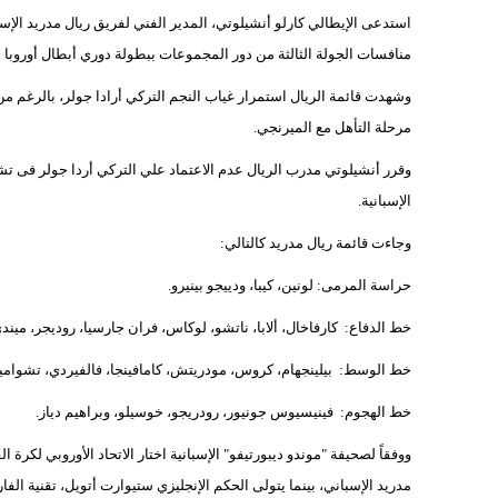
استدعى الإيطالي كارلو أنشيلوتي، المدير الفني لفريق ريال مدريد الإسبان
منافسات الجولة الثالثة من دور المجموعات ببطولة دوري أبطال أوروبا للموسم 
وشهدت قائمة الريال استمرار غياب النجم التركي أرادا جولر، بالرغم من
مرحلة التأهل مع الميرنجي.
الإسبانية.
وجاءت قائمة ريال مدريد كالتالي:
حراسة المرمى: لونين، كيبا، ودييجو بينيرو.
خط الدفاع: كارفاخال، ألابا، ناتشو، لوكاس، فران جارسيا، روديجر، ميندي
خط الوسط: بيلينجهام، كروس، مودريتش، كامافينجا، فالفيردي، تشوامي
خط الهجوم: فينيسيوس جونيور، رودريجو، خوسيلو، وبراهيم دياز.
ووفقاً لصحيفة "موندو ديبورتيفو" الإسبانية اختار الاتحاد الأوروبي لكرة ا
مدريد الإسباني، بينما يتولى الحكم الإنجليزي ستيوارت أتويل، تقنية الفار