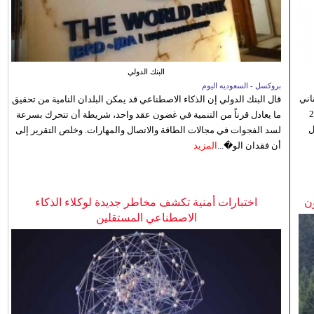
البنك الدولي
بروكسل - السعوديه اليوم
اني
قال البنك الدولي إن الذكاء الاصطناعي قد يمكن البلدان النامية من تحقيق
ي 5 أغسطس/آب الجاري، إلى 23
ما يعادل قرناً من التنمية في غضون عقد واحد، شريطة أن تتحرك بسرعة
ل
لسد الفجوات في مجالات الطاقة والاتصال والمهارات. وخلص التقرير إلى
أن فقدان الو�...
المزيد
ن
اختبارات أمنية تكشف مخاطر جديدة لوكلاء الذكاء
الاصطناعي المستقلين