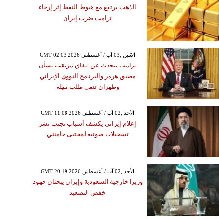
الذهب يرتفع مع هبوط النفط إثر إرجاء
ترامب ضرب إيران
GMT 02:03 2026 الإثنين ,03 آب / أغسطس
ترامب يتحدث عن اتفاق مرتقب بشأن
مضيق هرمز والبرنامج النووي الإيراني
وطهران تنفي طلب مهلة
GMT 11:08 2026 الأحد ,02 آب / أغسطس
إعلام إيراني يكشف أسباب تجنب نشر
تسجيلات صوتية لمجتبى خامنئي
GMT 20:19 2026 الأحد ,02 آب / أغسطس
وزيرا خارجية السعودية وإيران يبحثان جهود
خفض التصعيد