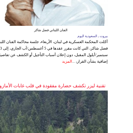
الفنان اللبناني فضل شاكر
بيروت ـ السعودية اليوم
أجّلت المحكمة العسكرية في لبنان، الأربعاء، جلسة محاكمة الفنان اللبن
فضل شاكر، التي كانت مقرر عقدها ف
سبتمبر/أيلول المقبل، دون إعلان أسباب التأجيل أو الكشف عن تفاصي
إضافية بشأن القرار، ...
المزيد
تقنية ليزر تكشف حضارة مفقودة في قلب غابات الأمازو