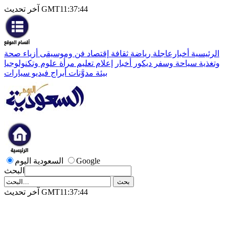
آخر تحديث GMT11:37:44
الرئيسية
أخبارعاجلة
رياضة
ثقافة
إقتصاد
فن وموسيقى
أزياء
صحة
وتغذية
سياحة وسفر
ديكور
أخبار
إعلام
تعليم
مرأة
علوم وتكنولوجيا
بيئة
مدوَّنات
أبراج
فيديو
سيارات
Google
السعودية اليوم
البحث
آخر تحديث GMT11:37:44