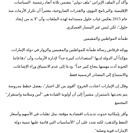
وأكد أن الملف الإيراني "ملف دولي" يتضمن ثلاثة أبعاد رئيسية: السياسات
الإقليمية، والبرنامج النووي، والقدرات الصاروخية، معتبراً أن تكرار الأزمات منذ
عام 2015 يعكس غياب حلول مستدامة لهذه الملفات، وأن "لا بد من إيجاد
حلول"، لكن ليس عبر المسار العسكري.
طمأنة المواطنين والمقيمين
ووجّه قرقاش رسالة طمأنة للمواطنين والمقيمين والزوار في دولة الإمارات،
مؤكداً أن الدولة لديها "استعدادات كبيرة جداً" لإدارة الأزمات، وأن "دفاعاتنا
الجوية أدت مهمتها بنجاح كبير جداً". ودعا إلى عدم الانسياق وراء الإشاعات،
والاستماع إلى المصادر الرسمية فقط.
وقال إن الإمارات اعتادت الخروج "أقوى من كل اختبار"، بفضل خطط مدروسة
يتم تحديثها باستمرار، مشيراً إلى أن أولوية القيادة هي "أمن وسلامة واستقرار"
المجتمع.
وأقر بإمكانية حدوث تذبذبات اقتصادية مؤقتة، مثل تقلبات في الأسهم وأسعار
النفط والذهب، لكنه شدد على أن "الأساسيات التي قائمة عليها تنمية دولة
الإمارات قوية وصلبة".