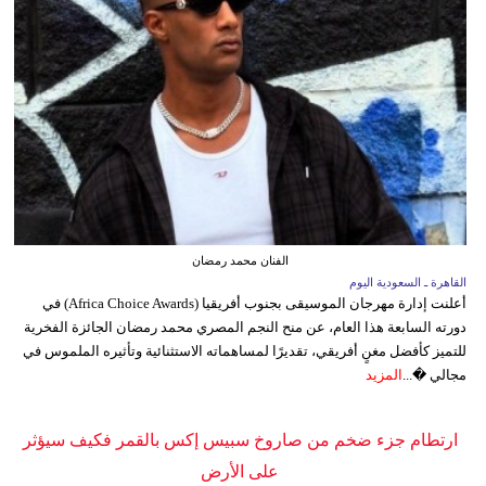
الفنان محمد رمضان
القاهرة ـ السعودية اليوم
أعلنت إدارة مهرجان الموسيقى بجنوب أفريقيا (Africa Choice Awards) في
دورته السابعة هذا العام، عن منح النجم المصري محمد رمضان الجائزة الفخرية
للتميز كأفضل مغنٍ أفريقي، تقديرًا لمساهماته الاستثنائية وتأثيره الملموس في
مجالي �...
المزيد
ارتطام جزء ضخم من صاروخ سبيس إكس بالقمر فكيف سيؤثر
على الأرض