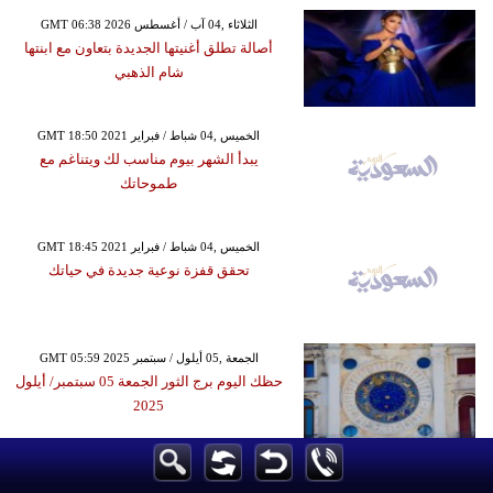
GMT 06:38 2026 الثلاثاء ,04 آب / أغسطس
أصالة تطلق أغنيتها الجديدة بتعاون مع ابنتها
شام الذهبي
GMT 18:50 2021 الخميس ,04 شباط / فبراير
يبدأ الشهر بيوم مناسب لك ويتناغم مع
طموحاتك
GMT 18:45 2021 الخميس ,04 شباط / فبراير
تحقق قفزة نوعية جديدة في حياتك
GMT 05:59 2025 الجمعة ,05 أيلول / سبتمبر
حظك اليوم برج الثور الجمعة 05 سبتمبر/ أيلول
2025
GMT 10:29 2018 الخميس ,08 تشرين الثاني / نوفمبر
شرطة كاليفورنيا تعلن إصابة 11 شخصاً في