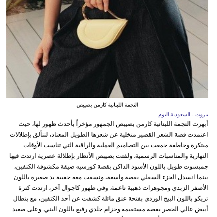
النجمة اللبنانية كارمن بصيبص
بيروت - السعودية اليوم
أبهرت النجمة اللبنانية كارمن بصيبص الجمهور مؤخراً بأحدث ظهور لها، حيث
اعتمدت قصة الشعر القصير متخلية عن شعرها الطويل المعتاد، لتتألق بإطلالات
مبتكرة وخاطفة جمعت بين التصاميم العملية والراقية التي تناسب الأوقات
النهارية والمناسبات الرسمية. ولفتت بصيبص الأنظار بإطلالة عصرية ارتدت فيها
جمبسوت طويل باللون الأسود الداكن بقصة كورسيه ضيقة مكشوفة الكتفين،
بينما انسدل الجزء السفلي بقصة واسعة، ونسقت معه حقيبة يد صغيرة باللون
الأصفر الزبدي ومجوهرات ذهبية ناعمة. وفي ظهور كاجوال آخر، ارتدت كنزة
تريكو باللون البيج الوردي بفتحة عنق مائلة كشفت عن أحد الكتفين، مع بنطال
أبيض عالي الخصر بقصة مستقيمة وحزام جلدي رفيع باللون البني. وعلى صعيد