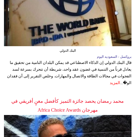
البنك الدولي
بروكسل - السعوديه اليوم
قال البنك الدولي إن الذكاء الاصطناعي قد يمكن البلدان النامية من تحقيق ما
يعادل قرناً من التنمية في غضون عقد واحد، شريطة أن تتحرك بسرعة لسد
الفجوات في مجالات الطاقة والاتصال والمهارات. وخلص التقرير إلى أن فقدان
الو�...
المزيد
محمد رمضان يحصد جائزة التميز كأفضل مغنٍ أفريقي في
مهرجان Africa Choice Awards