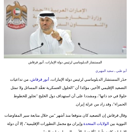
وسفر
ديكور
أخبار
إعلام
تعليم
المستشار الدبلوماسي لرئيس دولة الإمارات، أنور قرقاش
مرأة
أبو ظبي ـ سعيد المهيري
حذَر المستشار الدبلوماسي لرئيس دولة الإمارات،
أنور قرقاش
، من تداعيات
علوم
التصعيد الإقليمي الأخير، مؤكدا أن "الحلول العسكرية تعقّد المسائل ولا تمثل
وتكنولوجيا
حلولا في حد ذاتها"، ومشددا على أن استهداف دول الخليج "تجاوز للخطوط
بيئة
الحمراء"، وقد زاد من عزلة إيران.
مدوَّنات
وقال قرقاش إن التصعيد كان متوقعا منذ أشهر "من خلال متابعة سير المفاوضات
النووية بين
الولايات المتحدة
وإيران مع مجمل التطورات الإقليمية"، إلا أن دولة
أبراج
الإمارات كانت تأمل "ألا تصل الأمور إلى ما وصلت إليه".