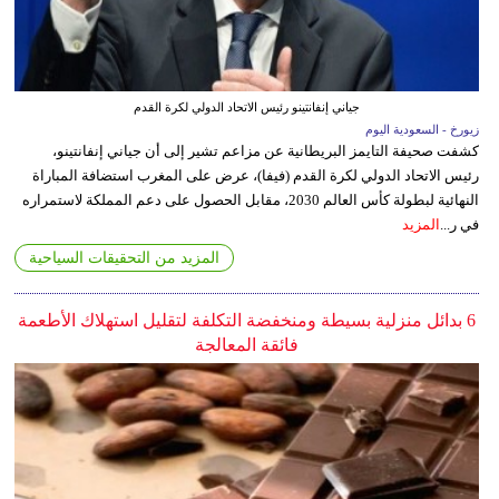
جياني إنفانتينو رئيس الاتحاد الدولي لكرة القدم
زيورخ - السعودية اليوم
كشفت صحيفة التايمز البريطانية عن مزاعم تشير إلى أن جياني إنفانتينو،
رئيس الاتحاد الدولي لكرة القدم (فيفا)، عرض على المغرب استضافة المباراة
النهائية لبطولة كأس العالم 2030، مقابل الحصول على دعم المملكة لاستمراره
في ر...
المزيد
المزيد من التحقيقات السياحية
6 بدائل منزلية بسيطة ومنخفضة التكلفة لتقليل استهلاك الأطعمة
فائقة المعالجة