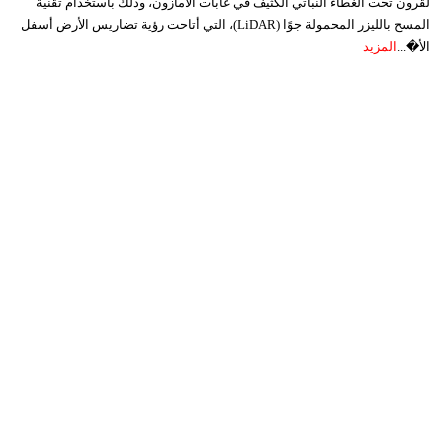
لقرون تحت الغطاء النباتي الكثيف في غابات الأمازون، وذلك باستخدام تقنية
المسح بالليزر المحمولة جوًا (LiDAR)، التي أتاحت رؤية تضاريس الأرض أسفل
الأ�...
المزيد