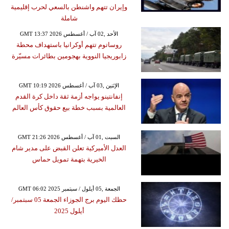
وإيران تتهم واشنطن بالسعي لحرب إقليمية
شاملة
GMT 13:37 2026 الأحد ,02 آب / أغسطس
روساتوم تتهم أوكرانيا باستهداف محطة
زابوريجيا النووية بهجومين بطائرات مسيّرة
GMT 10:19 2026 الإثنين ,03 آب / أغسطس
إنفانتينو يواجه أزمة ثقة داخل كرة القدم
العالمية بسبب خطة بيع حقوق كأس العالم
GMT 21:26 2026 السبت ,01 آب / أغسطس
العدل الأميركية تعلن القبض على مدير شام
الخيرية بتهمة تمويل حماس
GMT 06:02 2025 الجمعة ,05 أيلول / سبتمبر
حظك اليوم برج الجوزاء الجمعة 05 سبتمبر/
أيلول 2025