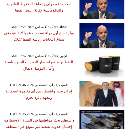
سحب دعم دولي وتصاعد الضغوط القانونية
والدبلوماسية لإقالة رئيس الفيفا
GMT 02:26 2026 الثلاثاء ,04 آب / أغسطس
ويلز تصبح أول دولة تسحب دعمها لإنفانتينو في
سباق انتخابات رئاسة الفيفا 2027
GMT 07:57 2026 الإثنين ,03 آب / أغسطس
النفط يهبط مع انحسار التوترات الجيوسياسية
وآمال التوصل لاتفاق
GMT 21:46 2026 السبت ,01 آب / أغسطس
إيران تحذر واشنطن من أي مغامرة عسكرية
وتتعهد بالرد بحزم
GMT 20:15 2026 السبت ,01 آب / أغسطس
واشنطن تحذَر مواطنيها في الشرق الأوسط من
إحتمال حدوث تصعيد غير متوقع في المنطقة