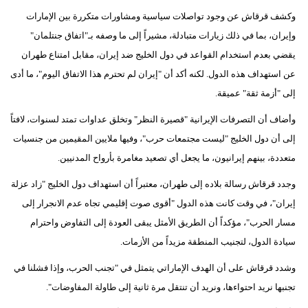
وكشف قرقاش عن وجود تواصلات سياسية ومشاورات متكررة بين الإمارات
وإيران، بما في ذلك زيارات متبادلة، مشيراً إلى ما وصفه بـ"اتفاق جنتلمان"
يقضي بعدم استخدام القواعد في دول الخليج ضد إيران، مقابل امتناع طهران
عن استهداف هذه الدول. لكنه أكد أن "إيران لم تحترم هذا الاتفاق اليوم"، ما أدى
إلى "أزمة ثقة" عميقة.
وأضاف أن التصرفات الإيرانية "قصيرة النظر" وتخلق عداوات تمتد لسنوات، لافتاً
إلى أن دول الخليج "ليست مجتمعات حرب"، وفيها ملايين المقيمين من جنسيات
متعددة، بينهم إيرانيون، ما يجعل أي تصعيد مغامرة بأرواح المدنيين.
وجدد قرقاش رسالة بلاده إلى طهران، معتبراً أن استهداف دول الخليج "زاد عزلة
إيران"، في وقت كانت هذه الدول "أقوى صوت إقليمي تجاه عدم الانجرار إلى
مسار الحرب"، مؤكداً أن الطريق الأمثل يبقى العودة إلى التفاوض واحترام
سيادة الدول، لتجنيب المنطقة مزيداً من الأزمات.
وشدد قرقاش على أن الهدف الإماراتي يتمثل في "تجنب الحرب، وإذا فشلنا في
تجنبها نريد احتواءها، ونريد أن تنتقل مرة ثانية إلى طاولة المفاوضات".