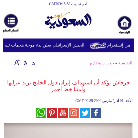
آخر تحديث GMT03:15:58
الرئيسية
أخبارعاجلة
رياضة
من إنستغرام
الجيش الإسرائيلي يعلن بدء موجة هجمات تستهدف جنو
ثقافة
إقتصاد
الرئيسية
»
حوارات وتقارير
فن
قرقاش يؤكد أن استهداف إيران دول الخليج يزيد عزلتها
وموسيقى
وأمننا خط أحمر
أزياء
00:39 2026 الأحد ,01 آذار/ مارس
GMT
صحة
وتغذية
سياحة