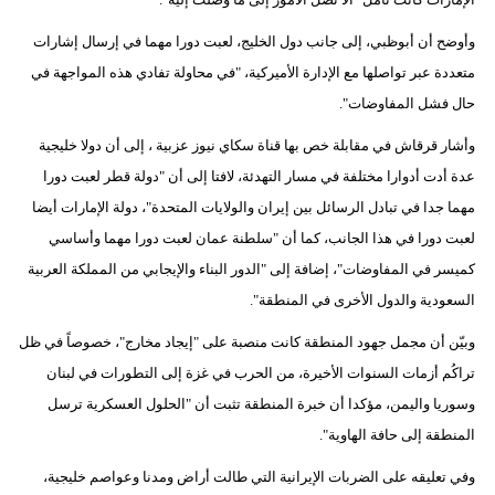
فيديو
وأوضح أن أبوظبي، إلى جانب دول الخليج، لعبت دورا مهما في إرسال إشارات
متعددة عبر تواصلها مع الإدارة الأميركية، "في محاولة تفادي هذه المواجهة في
سيارات
حال فشل المفاوضات".
وأشار قرقاش في مقابلة خص بها قناة سكاي نيوز عزبية ، إلى أن دولا خليجية
عدة أدت أدوارا مختلفة في مسار التهدئة، لافتا إلى أن "دولة قطر لعبت دورا
مهما جدا في تبادل الرسائل بين إيران والولايات المتحدة"، دولة الإمارات أيضا
لعبت دورا في هذا الجانب، كما أن "سلطنة عمان لعبت دورا مهما وأساسي
كميسر في المفاوضات"، إضافة إلى "الدور البناء والإيجابي من المملكة العربية
السعودية والدول الأخرى في المنطقة".
وبيّن أن مجمل جهود المنطقة كانت منصبة على "إيجاد مخارج"، خصوصاً في ظل
تراكُم أزمات السنوات الأخيرة، من الحرب في غزة إلى التطورات في لبنان
وسوريا واليمن، مؤكدا أن خبرة المنطقة تثبت أن "الحلول العسكرية ترسل
المنطقة إلى حافة الهاوية".
وفي تعليقه على الضربات الإيرانية التي طالت أراض ومدنا وعواصم خليجية،