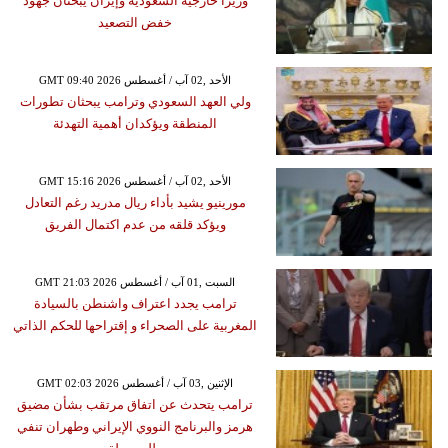
وزيرا خارجية السعودية وإيران يبحثان جهود
خفض التصعيد
GMT 09:40 2026 الأحد ,02 آب / أغسطس
ولي العهد السعودي وترامب يبحثان تطورات
المنطقة ويؤكدان أهمية التهدئة
GMT 15:16 2026 الأحد ,02 آب / أغسطس
مورينيو يشيد بأداء ريال مدريد رغم التعادل
ويؤكد قلقه من عدم اكتمال الفريق
GMT 21:03 2026 السبت ,01 آب / أغسطس
ترامب يجدد اعتراف واشنطن بالسيادة
المغربية على الصحراء و إقتراحها للحكم الذاتي
GMT 02:03 2026 الإثنين ,03 آب / أغسطس
ترامب يتحدث عن اتفاق مرتقب بشأن مضيق
هرمز والبرنامج النووي الإيراني وطهران تنفي