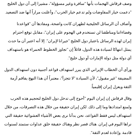
وصف قرقاش الهجمات بأنها "سافرة وغير مسؤولة"، مشيرا إلى أن دول الخليج
"دعمت خيار المفاوضات ولم تدعم خيار الحرب"، وأعلنت مراراً أنها ضد التصعيد.
وأضاف أن الرسائل الخليجية لطهران كانت واضحة، ومفادها أن "قواعدنا
وفضاءاتنا ومناطقنا لن تستخدم في الهجوم على إيران"، مقابل توقع احترام
إيران لهذه الرسائل باعتبار دول الخليج "جيرانا لإيران". إلا أنه اعتبر أن ما حدث
يمثل انتهاكا لسيادة هذه الدول، قائلاً إن "تجاوز الخطوط الحمراء هو باستهداف
أي دولة مثل دولة الإمارات أو دول خليج".
ورأى أن الخطاب الإيراني الذي يبرر استهداف قواعد أجنبية دون استهداف الدول
المضيفة "غير مقبول"، لأن السيادة "لا تتجزأ"، معتبراً أن هذا النهج يفاقم أزمة
الثقة ويعزل إيران إقليمياً.
وقال قرقاش إن إيران اليوم "أحوج إلى تدخل دول الخليج لتحجيم هذه الحرب
ولمنع امتدادها وما إلى ذلك. لكن إيران حقيقة من خلال هذه التصرفات، من خلال
استهداف ليس فقط القواعد، نحن بدأنا نرى بعض الأشياء العشوائية حقيقة التي
نراها اليوم في إيران. هناك قصر نظر وهناك حقيقة خلق عداوات ستمتد لسنوات
قادمة. وإعادة لعدم الثقة".