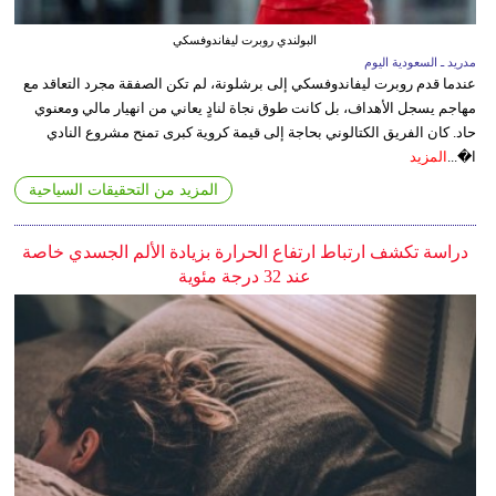
البولندي روبرت ليفاندوفسكي
مدريد ـ السعودية اليوم
عندما قدم روبرت ليفاندوفسكي إلى برشلونة، لم تكن الصفقة مجرد التعاقد مع
مهاجم يسجل الأهداف، بل كانت طوق نجاة لنادٍ يعاني من انهيار مالي ومعنوي
حاد. كان الفريق الكتالوني بحاجة إلى قيمة كروية كبرى تمنح مشروع النادي
ا�...
المزيد
المزيد من التحقيقات السياحية
دراسة تكشف ارتباط ارتفاع الحرارة بزيادة الألم الجسدي خاصة
عند 32 درجة مئوية