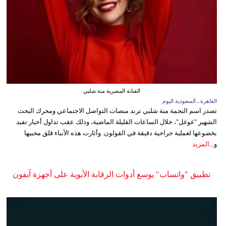
الفنانة المصرية منة شلبي
القاهرة ـ السعودية اليوم
تصدر اسم النجمة منة شلبي ترند منصات التواصل الاجتماعي ومحرك البحث
الشهير "غوغل"، خلال الساعات القليلة الماضية، وذلك عقب تداول أخبار تفيد
بخضوعها لعملية جراحية دقيقة في القولون. وأثارت هذه الأنباء قلق محبيها
و...
المزيد
تطبيق "واتساب" يوسع أدوات الرقابة الأبوية على أجهزة آيفون