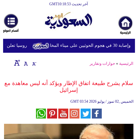
آخر تحديث GMT10:18:53
الرئيسية
أخبارعاجلة
رياضة
روسيا تعلن تدمير 
ثقافة
إقتصاد
الرئيسية
»
حوارات وتقارير
فن
سلام يشرح طبيعة اتفاق الإطار ويؤكد أنه ليس معاهدة مع
وموسيقى
إسرائيل
أزياء
03:54 2026 الخميس ,02 تموز / يوليو
GMT
صحة
وتغذية
سياحة