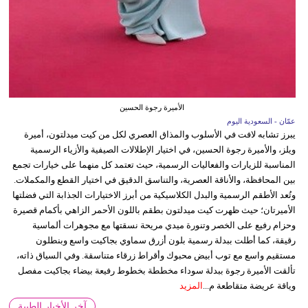
الأميرة رجوة الحسين
عمّان - السعودية اليوم
يبرز تشابه لافت في الأسلوب والمذاق العصري لكل من كيت ميدلتون، أميرة
ويلز، والأميرة رجوة الحسين، في اختيار الإطلالات الصيفية والأزياء الرسمية
المناسبة للزيارات والفعاليات الرسمية، حيث تعتمد كل منهما على خيارات تجمع
بين المحافظة، والأناقة العصرية، والتناسق الدقيق في اختيار القطع والمكملات.
وتُعد الأطقم الرسمية والبدل الكلاسيكية من أبرز الاختيارات الجذابة التي فضلتها
الأميرتان؛ حيث ظهرت كيت ميدلتون بطقم باللون الأحمر الزاهي بأكمام قصيرة
وحزام رفيع على الخصر وتنورة ميدي مريحة نسقتها مع مجوهرات ألماسية
رقيقة، كما أطلت ببدلة رسمية بلون أزرق سماوي بجاكيت واسع وبنطلون
مستقيم واسع مع توب أبيض محبوك وأقراط زرقاء متناسقة. وفي السياق ذاته،
تألقت الأميرة رجوة ببدلة سوداء مخططة بخطوط رفيعة بيضاء بجاكيت مفصل
وياقة عريضة متقاطعة م...
المزيد
آخر الأخبار الطبية