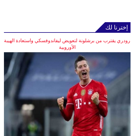
إخترنا لك
رودري يقترب من برشلونة لتعويض ليفاندوفسكي واستعادة الهيبة
الأوروبية