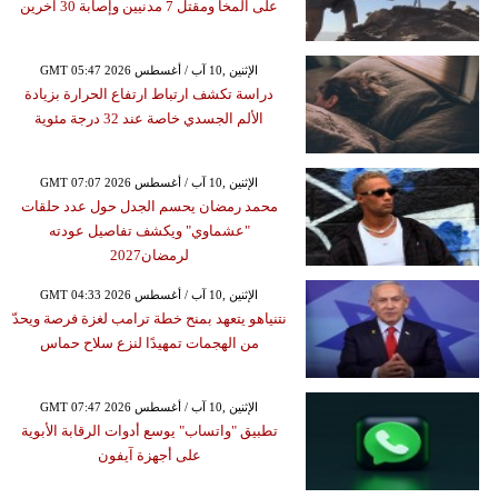
على المخا ومقتل 7 مدنيين وإصابة 30 آخرين
GMT 05:47 2026 الإثنين ,10 آب / أغسطس
دراسة تكشف ارتباط ارتفاع الحرارة بزيادة
الألم الجسدي خاصة عند 32 درجة مئوية
GMT 07:07 2026 الإثنين ,10 آب / أغسطس
محمد رمضان يحسم الجدل حول عدد حلقات
"عشماوي" ويكشف تفاصيل عودته
لرمضان2027
GMT 04:33 2026 الإثنين ,10 آب / أغسطس
نتنياهو يتعهد بمنح خطة ترامب لغزة فرصة ويحدّ
من الهجمات تمهيدًا لنزع سلاح حماس
GMT 07:47 2026 الإثنين ,10 آب / أغسطس
تطبيق "واتساب" يوسع أدوات الرقابة الأبوية
على أجهزة آيفون