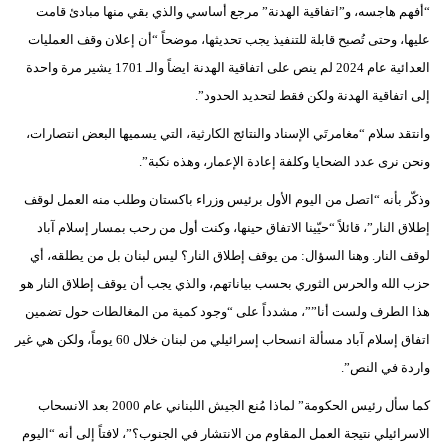
“أفهم هاجسه، و”اتفاقية الهدنة” مرجع أساسي والذي بقي منها مبادئ قامت
عليها، وحتى تُصبح قابلة للتنفيذ يجب تحديثها، موضحاً “أن إعلان وقف العمليات
العدائية عام 2024 لم ينص على اتفاقية الهدنة ايضاً والـ 1701 يشير مرة واحدة
إلى اتفاقية الهدنة ولكن فقط لتحديد الحدود”.
وانتقد سلام “مغامرتَي الإسناد والنتائج الكارثية، التي يسميها البعض انتصارات،
ونحن نرى عدد الضحايا وكلفة إعادة الإعمار، وهذه نكبة”.
وذكّر بأنه “اتصل من اليوم الأول برئيس وزراء باكستان وطلب منه العمل لوقف
إطلاق النار”، قائلاً “حيّينا الاتفاق حينها، وكنت أول من رحب بمسار إسلام آباد
لوقف النار. وهنا السؤال: من يوقف إطلاق النار؟ ليس لبنان بل من يطلقه، أي
حزب الله والحرس الثوري بحسب بياناتهم، والذي يجب أن يوقف إطلاق النار هو
هذا الطرف ولست أنا””، مشدداً على “وجود كمية من المغالطات حول تضمين
اتفاق إسلام آباد مسألة انسحاب إسرائيلي من لبنان خلال 60 يوماً، ولكن هي غير
واردة في النص”.
كما سأل رئيس الحكومة” لماذا مُنع الجيش اللبناني عام 2000 بعد الانسحاب
الاسرائيلي نتيجة العمل المقاوم من الانتشار في الجنوب؟”، لافتاً إلى أنه “اليوم