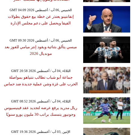
GMT 04:09 2026 الخميس ,06 آب / أغسطس
إنفانتينو يعتذر عن خطة بيع حقوق بطولات
الفيفا ويحصل على دعم مجلس الإدارة
GMT 09:30 2026 الخميس ,06 آب / أغسطس
ميسي يتألق بثنائية ويقود إنتر ميامي للفوز بعد
مونديال 2026
GMT 20:58 2026 الثلاثاء ,04 آب / أغسطس
جماعة أبو شباب تطالب نتنياهو بمواصلة
الحرب على غزة وشن عملية جديدة ضد حماس
GMT 08:52 2026 الثلاثاء ,04 آب / أغسطس
ريال مدريد يرفع عرضه لتجديد عقد فينيسيوس
وجونيور يتمسك براتب 30 مليون يورو سنويًا
GMT 19:36 2026 الإثنين ,03 آب / أغسطس