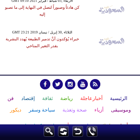
GMT 09:10 2021 الأربعاء ,03 شباط / فبراير
كن هادئاً وصبوراً لتصل في النهاية إلى ما تصبو
إليه
GMT 23:21 2019 الثلاثاء ,30 إبريل / نيسان
خبراء يُؤكدون أنَّ تدمير الطبيعة يُهدد البشرية
بقدر التغير المناخي
الرئيسية
أخبارعاجلة
رياضة
ثقافة
إقتصاد
فن
وموسيقى
أزياء
صحة وتغذية
سياحة وسفر
ديكور
أخبار
إعلام
تعليم
مرأة
علوم وتكنولوجيا
بيئة
مدونات
أبراج
فيديو
سيارات