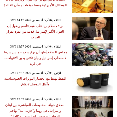
الوظائف الأميركية وسط توقعات بشأن الفائدة
GMT 14:17 2026 الثلاثاء ,04 آب / أغسطس
نواف سلام يرد على نعيم قاسم ويقول إن
العون الأكبر لإسرائيل قدمه من تفرد بقرار
الحرب
GMT 13:57 2026 الثلاثاء ,04 آب / أغسطس
مجلس السلام يُعلن أن نزع سلاح حماس شرط
لانسحاب إسرائيل وبيان ثلاثي يدين الانتهاكات
في غزة
GMT 07:57 2026 الإثنين ,03 آب / أغسطس
النفط يهبط مع انحسار التوترات الجيوسياسية
وآمال التوصل لاتفاق
GMT 13:52 2026 الثلاثاء ,04 آب / أغسطس
انطلاق جولة المفاوضات المباشرة بين لبنان
وإسرائيل في روما و"حزب الله" يهاجم
المحادثات ويقول إنها ستجلب "العار"