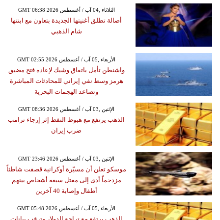
GMT 06:38 2026 الثلاثاء ,04 آب / أغسطس
أصالة تطلق أغنيتها الجديدة بتعاون مع ابنتها
شام الذهبي
GMT 02:55 2026 الأربعاء ,05 آب / أغسطس
واشنطن تأمل باتفاق وشيك لإعادة فتح مضيق
هرمز وسط نفي إيراني للمحادثات المباشرة
وتصاعد الهجمات البحرية
GMT 08:36 2026 الإثنين ,03 آب / أغسطس
الذهب يرتفع مع هبوط النفط إثر إرجاء ترامب
ضرب إيران
GMT 23:46 2026 الإثنين ,03 آب / أغسطس
موسكو تعلن أن مسيّرة أوكرانية قصفت شاطئاً
مزدحماً أدى إلى مقتل سبعة أشخاص بينهم
أطفال وإصابة 40 آخرين
GMT 05:48 2026 الأربعاء ,05 آب / أغسطس
الذهب يرتفع مع تراجع الدولار وترقب بيانات