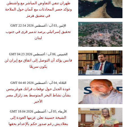
طهران تنفي التفاوض المباشر مع واشنطن
وتؤكد حصر المحادثات مع عُمان حول الملاحة
في مضيق هرمز
GMT 22:54 2026 الإثنين ,03 آب / أغسطس
تحقيق إسرائيلي يرصد تدمير قرى في جنوب
لبنان
GMT 04:23 2026 الخميس ,06 آب / أغسطس
فانس يؤكد أن التوصل إلى اتفاق مع إيران لن
يكون سريعًا
GMT 04:40 2026 الثلاثاء ,04 آب / أغسطس
عودة الجدل حول توقعات فرانك هوغربيتس
بشأن نشاط البحر المتوسط بعد زلزال مصر
الأخير
GMT 18:04 2026 الأربعاء ,05 آب / أغسطس
الشيخة حسينة تعلن عزمها العودة إلى
بنغلاديش رغم صدور حكم بالإعدام بحقها