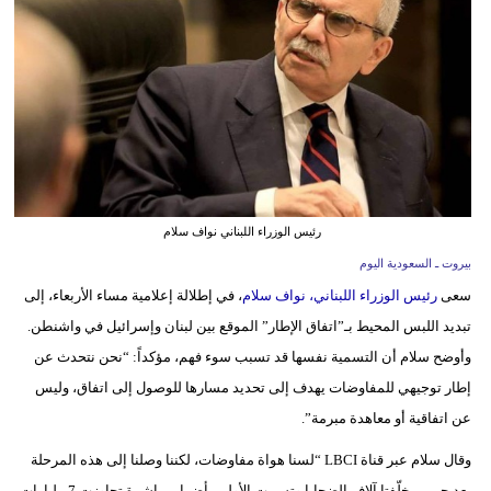
وسفر
ديكور
أخبار
إعلام
تعليم
رئيس الوزراء اللبناني نواف سلام
مرأة
بيروت ـ السعودية اليوم
سعى
رئيس الوزراء اللبناني، نواف سلام
، في إطلالة إعلامية مساء الأربعاء، إلى
علوم
تبديد اللبس المحيط بـ”اتفاق الإطار” الموقع بين لبنان وإسرائيل في واشنطن.
وتكنولوجيا
وأوضح سلام أن التسمية نفسها قد تسبب سوء فهم، مؤكداً: “نحن نتحدث عن
بيئة
إطار توجيهي للمفاوضات يهدف إلى تحديد مسارها للوصول إلى اتفاق، وليس
عن اتفاقية أو معاهدة مبرمة”.
مدوَّنات
وقال سلام عبر قناة LBCI “لسنا هواة مفاوضات، لكننا وصلنا إلى هذه المرحلة
أبراج
بعد حربين خلّفتا آلاف الضحايا وتسببت الأولى بأضرار مباشرة تجاوزت 7 مليارات