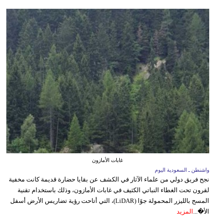
غابات الأمازون
واشنطن ـ السعودية اليوم
نجح فريق دولي من علماء الآثار في الكشف عن بقايا حضارة قديمة كانت مخفية
لقرون تحت الغطاء النباتي الكثيف في غابات الأمازون، وذلك باستخدام تقنية
المسح بالليزر المحمولة جوًا (LiDAR)، التي أتاحت رؤية تضاريس الأرض أسفل
الأ�...
المزيد