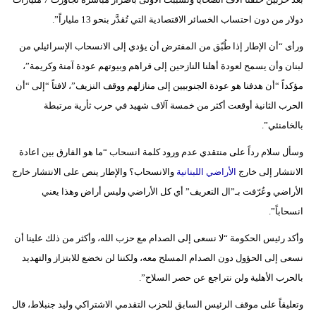
فيديو
دولار من دون احتساب الخسائر الاقتصادية التي تُقدَّر بنحو 13 ملياراً”.
ورأى “أن الإطار إذا طُبّق من المفترض أن يؤدي إلى الانسحاب الإسرائيلي من
سيارات
لبنان وأن يسمح لعودة أهلنا النازحين إلى قراهم وبيوتهم عودة آمنة وكريمة”،
مؤكداً “أن هدفنا هو عودة الجنوبيين إلى منازلهم ووقف النزيف”، لافتاً “إلى “أن
الحرب الثانية أوقعت أكثر من خمسة آلاف شهيد في حرب ثأرية مرتبطة
بالخامنئي”.
وسأل سلام رداً على منتقدي عدم ورود كلمة انسحاب “ما هو الفارق بين اعادة
الانتشار إلى خارج
الأراضي اللبنانية
والانسحاب؟ والإطار ينص على الانتشار خارج
الأراضي وعُرّفت بـ”ال التعريف” أي كل الأراضي وليس أراض وهذا يعني
انسحاباً”.
وأكد رئيس الحكومة “لا نسعى إلى الصدام مع حزب الله، وأكثر من ذلك علينا أن
نسعى إلى الحؤول دون الصدام المسلح معه، ولكننا لن نخضع للابتزاز والتهديد
بالحرب الأهلية ولن نتراجع عن حصر السلاح”.
وتعليقاً على موقف الرئيس السابق للحزب التقدمي الاشتراكي وليد جنبلاط، قال