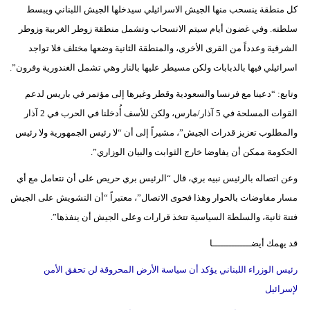
كل منطقة ينسحب منها الجيش الاسرائيلي سيدخلها الجيش اللبناني ويبسط
سلطته. وفي غضون أيام سيتم الانسحاب وتشمل منطقة زوطر الغربية وزوطر
الشرقية وعدداً من القرى الأخرى، والمنطقة الثانية وضعها مختلف فلا تواجد
اسرائيلي فيها بالدبابات ولكن مسيطر عليها بالنار وهي تشمل الغندورية وفرون”.
وتابع: “دعينا مع فرنسا والسعودية وقطر وغيرها إلى مؤتمر في باريس لدعم
القوات المسلحة في 5 آذار/مارس، ولكن للأسف أُدخلنا في الحرب في 2 آذار
والمطلوب تعزيز قدرات الجيش”، مشيراً إلى أن “لا رئيس الجمهورية ولا رئيس
الحكومة ممكن أن يفاوضا خارج الثوابت والبيان الوزاري”.
وعن اتصاله بالرئيس نبيه بري، قال “الرئيس بري حريص على أن نتعامل مع أي
مسار مفاوضات بالحوار وهذا فحوى الاتصال”، معتبراً “أن التشويش على الجيش
فتنة ثانية، والسلطة السياسية تتخذ قرارات وعلى الجيش أن ينفذها”.
قد يهمك أيضــــــــــــــا
رئيس الوزراء اللبناني يؤكد أن سياسة الأرض المحروقة لن تحقق الأمن
لإسرائيل