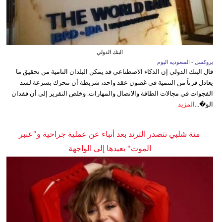
البنك الدولي
بروكسل - السعوديه اليوم
قال البنك الدولي إن الذكاء الاصطناعي قد يمكن البلدان النامية من تحقيق ما
يعادل قرناً من التنمية في غضون عقد واحد، شريطة أن تتحرك بسرعة لسد
الفجوات في مجالات الطاقة والاتصال والمهارات. وخلص التقرير إلى أن فقدان
الو�...
المزيد
منة شلبي تتصدر الترند بعد أنباء عن عملية جراحية و"عنبر
الموت" يعيدها إلى الواجهة