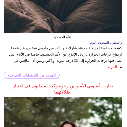
الألم الجسدي
واشنطن ـ السعودية اليوم
كشفت دراسة أمريكية حديثة، شارك فيها أكثر من مليوني شخص، عن علاقة
ارتفاع درجات الحرارة بازدياد الإبلاغ عن الألم الجسدي، خاصةً في الأيام التي
تصل فيها درجات الحرارة إلى 32 درجة مئوية أو أكثر. وتبين أن البالغين في
م...
المزيد
المزيد من التحقيقات السياحية
تقارب أسلوبي الأميرتين رجوة وكيت ميدلتون في اختيار
إطلالاتهما