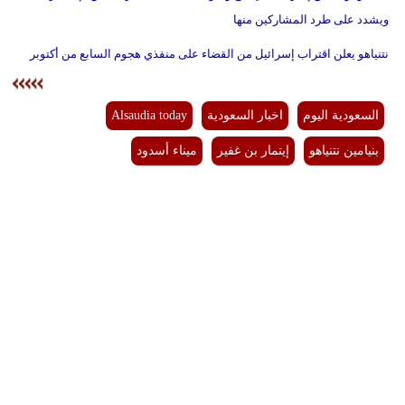
ويشدد على طرد المشاركين منها
نتنياهو يعلن اقتراب إسرائيل من القضاء على منفذي هجوم السابع من أكتوبر
السعودية اليوم
اخبار السعودية
Alsaudia today
بنيامين نتنياهو
إيتمار بن غفير
ميناء أسدود