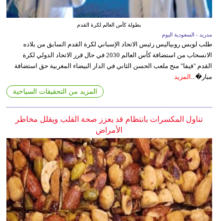
بطولة كأس العالم لكرة القدم
مدريد - السعودية اليوم
طلب لويس روبياليس رئيس الاتحاد الإسباني لكرة القدم السابق من بلاده
الانسحاب من استضافة كأس العالم 2030 في حال قرر الاتحاد الدولي لكرة
القدم "فيفا" منح ملعب الحسن الثاني في الدار البيضاء المغربية حق استضافة
مبار�...
المزيد
المزيد من التحقيقات السياحية
تناول المكسرات بانتظام قد يعزز صحة القلب ويقلل مخاطر
الأمراض