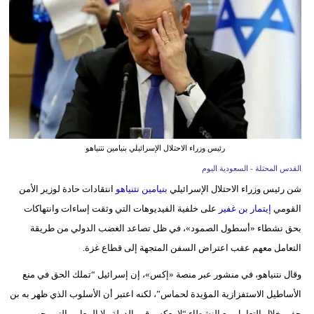
وسفر
ديكور
أخبار
إعلام
تعليم
رئيس وزراء الاحتلال الإسرائيلي بنيامين نتنياهو
مرأة
القدس المحتلة - السعودية اليوم
شن رئيس وزراء الاحتلال الإسرائيلي
بنيامين نتنياهو
انتقادات حادة لوزير الأمن
علوم
القومي
إيتمار بن غفير
على خلفية الفيديوهات التي وثقت إساءات وانتهاكات
وتكنولوجيا
بحق نشطاء «أسطول الصمود»، في ظل تصاعد الغضب الدولي من طريقة
بيئة
التعامل معهم عقب اعتراض السفن المتجهة إلى قطاع غزة.
مدوَّنات
وقال نتنياهو، في منشور عبر منصة «إكس»، إن إسرائيل “تملك الحق في منع
الأساطيل الاستفزازية المؤيدة لحماس”، لكنه اعتبر أن الأسلوب الذي ظهر به بن
أبراج
جفير خلال التعامل مع النشطاء “لا يعكس قيم الدولة ولا المعايير التي يجب