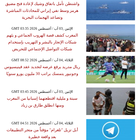
واشنطن تأمل باتفاق وشيك لإعادة فتح مضيق
هرمز وسط نفي إيراني للمحادثات المباشرة
وتصاعد الهجمات البحرية
GMT 03:35 2026 الإثنين ,03 آب / أغسطس
المغرب كشف قصة الهروب الجماعي و يتَهم
شبكات الإتجار بالبشر و التهريب بإستخدام
شبكات التواصل الإجتماعي للتحريض
GMT 08:52 2026 الثلاثاء ,04 آب / أغسطس
ريال مدريد يرفع عرضه لتجديد عقد فينيسيوس
وجونيور يتمسك براتب 30 مليون يورو سنويًا
GMT 03:45 2026 الإثنين ,03 آب / أغسطس
سبتة و مليلية اقتطعتهما إسبانيا من المغرب
ومنها انطلق طارق بن زياد
GMT 04:51 2026 الثلاثاء ,04 آب / أغسطس
أبل تزيل "تلغرام" مؤقتاً من متجر التطبيقات
بعد واقعة خطيرة