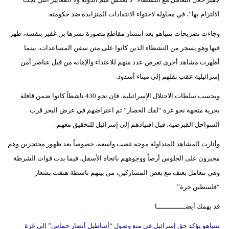
فيديو
الالتزام بها”، في محاولة لاحتواء الانتقادات المتزايدة ضد حكومته.
وجاءت تصريحات نتنياهو بعد انتشار مقاطع مصورة نشرها بن غفير بنفسه، ظهر
سيارات
فيها وهو يسخر من النشطاء الذين كانوا على متن سفن المساعدات، بينما
أظهرت مشاهد أخرى تعرض عدد منهم للاعتداء والإهانة من قبل عناصر أمن
إسرائيلية عقب نقلهم إلى ميناء أسدود.
وبحسب سلطات الاحتلال الإسرائيلية، فإن نحو 430 ناشطاً كانوا ضمن قافلة
بحرية متجهة نحو غزة “لفك الحصار” تم اعتراضهم في عرض البحر قرب
السواحل القبرصية، قبل اقتيادهم إلى إسرائيل للتحقيق معهم.
وأثارت المشاهد المتداولة موجة غضب واسعة، خصوصاً بعد ظهور محتجزين وهم
مجبرون على الجلوس أرضاً ووجوههم باتجاه الأسفل، فيما بدت قوات الشرطة
وهي تتعامل بعنف مع بعض المشاركين، من بينهم ناشطة هتفت بشعار
“فلسطين حرة”.
قد يهمك أيضــــــــــــــا
نتنياهو يؤكد حق إسرائيل في منع وصول “أساطيل أنصار حماس” إلى غزة