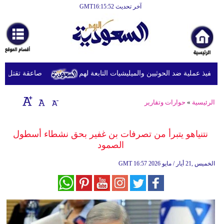
آخر تحديث GMT16:15:52
الرئيسية
أخبارعاجلة
رياضة
فيذ عملية ضد الحوثيين والميليشيات التابعة لهم
صاعقة تقتل لاعبا تايلانديا وتص
ثقافة
إقتصاد
الرئيسية
»
حوارات وتقارير
فن
نتنياهو يتبرأ من تصرفات بن غفير بحق نشطاء أسطول
وموسيقى
الصمود
أزياء
16:57 2026 الخميس ,21 أيار / مايو
GMT
صحة
وتغذية
سياحة