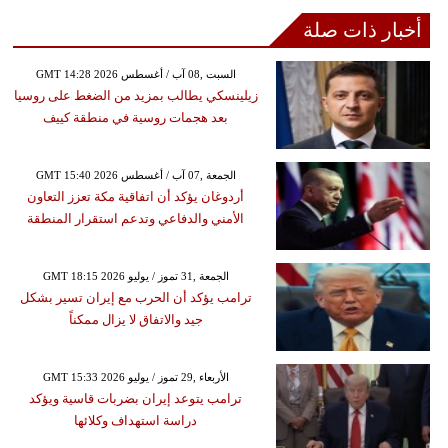
أخبار ذات صلة
GMT 14:28 2026 السبت ,08 آب / أغسطس
زيلينسكي يطالب بمزيد من الضغط على روسيا
بعد هجمات روسية في منطقة كييف
GMT 15:40 2026 الجمعة ,07 آب / أغسطس
أردوغان يؤكد أن اتفاقية مكة تعزز التعاون
الأمني والدفاعي وتدعم استقرار المنطقة
GMT 18:15 2026 الجمعة ,31 تموز / يوليو
ترامب يؤكد أن الحرب مع إيران تسير بشكل
جيد والاتفاق لا يزال ممكناً
GMT 15:33 2026 الأربعاء ,29 تموز / يوليو
ترامب يتوعد إيران بضربات قاسية ويؤكد
دراسة استهداف وكلائها