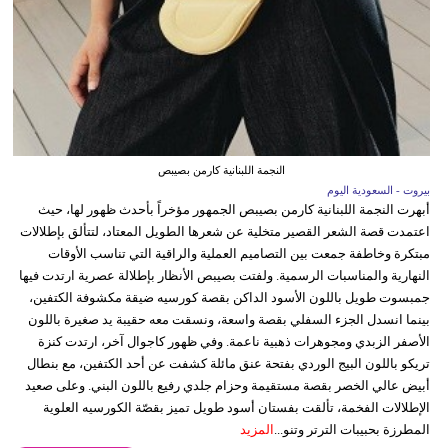
النجمة اللبنانية كارمن بصيبص
بيروت - السعودية اليوم
أبهرت النجمة اللبنانية كارمن بصيبص الجمهور مؤخراً بأحدث ظهور لها، حيث
اعتمدت قصة الشعر القصير متخلية عن شعرها الطويل المعتاد، لتتألق بإطلالات
مبتكرة وخاطفة جمعت بين التصاميم العملية والراقية التي تناسب الأوقات
النهارية والمناسبات الرسمية. ولفتت بصيبص الأنظار بإطلالة عصرية ارتدت فيها
جمبسوت طويل باللون الأسود الداكن بقصة كورسيه ضيقة مكشوفة الكتفين،
بينما انسدل الجزء السفلي بقصة واسعة، ونسقت معه حقيبة يد صغيرة باللون
الأصفر الزبدي ومجوهرات ذهبية ناعمة. وفي ظهور كاجوال آخر، ارتدت كنزة
تريكو باللون البيج الوردي بفتحة عنق مائلة كشفت عن أحد الكتفين، مع بنطال
أبيض عالي الخصر بقصة مستقيمة وحزام جلدي رفيع باللون البني. وعلى صعيد
الإطلالات الفخمة، تألقت بفستان أسود طويل تميز بقصّة الكورسيه العلوية
المطرزة بحبيبات الترتر وتنو...
المزيد