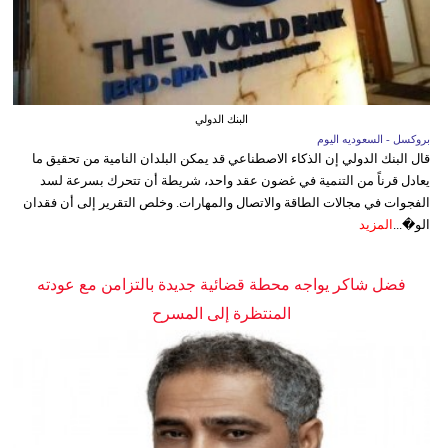
البنك الدولي
بروكسل - السعوديه اليوم
قال البنك الدولي إن الذكاء الاصطناعي قد يمكن البلدان النامية من تحقيق ما
يعادل قرناً من التنمية في غضون عقد واحد، شريطة أن تتحرك بسرعة لسد
الفجوات في مجالات الطاقة والاتصال والمهارات. وخلص التقرير إلى أن فقدان
الو�...
المزيد
فضل شاكر يواجه محطة قضائية جديدة بالتزامن مع عودته
المنتظرة إلى المسرح