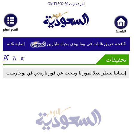
آخر تحديث GMT15:32:50
الرئيسية
أخبارعاجلة
رياضة
 مكافحة حريق غابات في يوتا يودي بحياة طيارين
إصابة ثلاثة عسكري
ثقافة
تحقيقات
إقتصاد
فن
إسبانيا تنتظر بديلا لموراتا وتبحث عن فوز تاريخي في بوخارست
وموسيقى
أزياء
صحة
وتغذية
سياحة