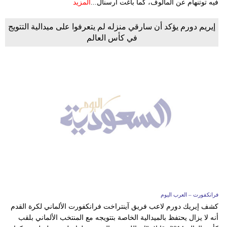
فيه توتنهام عن المألوف، كما باغت آرسنال...
المزيد
إيريم دورم يؤكد أن سارقي منزله لم يتعرفوا على ميدالية التتويج
في كأس العالم
فرانكفورت – العرب اليوم
كشف إيريك دورم لاعب فريق آينتراخت فرانكفورت الألماني لكرة القدم
أنه لا يزال يحتفظ بالميدالية الخاصة بتتويجه مع المنتخب الألماني بلقب