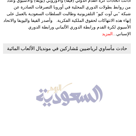
أدانت اتحادات كرة القدم الدولي (فيفا) والأوروبي (يويفا) والأسيوي وعدد
من روابط بطولات الدوري المحلية في أوروبا التصرفات الصادرة عن
شبكة "بي آوت كيو" التلفزيونية وطالبت السلطات السعودية بالعمل على
إنهاء هذه الانتهاكات لحقوق الملكية الفكرية. وأصدر الفيفا واليويفا والاتحاد
الأسيوي لكرة القدم ورابطة الدوري الألماني ورابطة الدوري
الإسباني...
المزيد
حادث مأساوي لرياضيين مُشاركين في مونديال الألعاب المائية