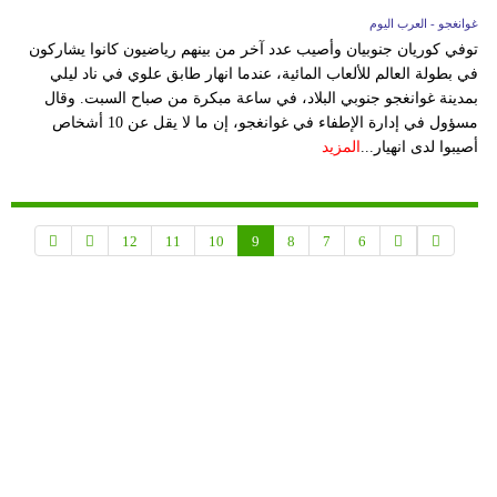
غوانغجو - العرب اليوم
توفي كوريان جنوبيان وأصيب عدد آخر من بينهم رياضيون كانوا يشاركون
في بطولة العالم للألعاب المائية، عندما انهار طابق علوي في ناد ليلي
بمدينة غوانغجو جنوبي البلاد، في ساعة مبكرة من صباح السبت. وقال
مسؤول في إدارة الإطفاء في غوانغجو، إن ما لا يقل عن 10 أشخاص
أصيبوا لدى انهيار...
المزيد
12
11
10
9
8
7
6