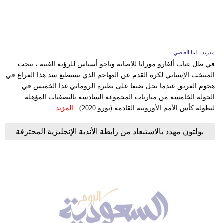
وسفر
ديكور
أخبار
مدريد - لينا العاصي
في ظل غياب ألفارو موراتا للإصابة وياجو أسباس للرؤية الفنية ، يبحث
إعلام
المنتخب الإسباني لكرة القدم عن المهاجم الذي يستطيع سد هذا الفراغ في
هجوم الفريق عندما يحل ضيفا على نظيره الروماني غدا الخميس في
تعليم
الجولة الخامسة من مباريات المجموعة السادسة بالتصفيات المؤهلة
لبطولة كأس الأمم الأوروبية القادمة (يورو 2020)...
المزيد
مرأة
بولتون مهدد بالاستبعاد من رابطة الأندية الإنجليزية المحترفة
علوم
وتكنولوجيا
بيئة
مدوَّنات
أبراج