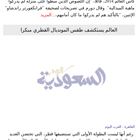
كأس العالم 2014، قائلا، "إن اللصوص الذين سطوا على منزله لم يدركوا
ماهية الميدالية". وقال دورم في تصريحات لصحيفة "فرانكفورتر راندشاو"
الإثنين، "بالتأكيد هم لم يدركوا ما كان أمامهم،...
المزيد
العالم يستكشف طقس المونديال القطري مبكرا
القاهرة - العرب اليوم
رغم أنها ليست البطولة الأولى التي تستضيفها قطر، التي تحتضن العديد