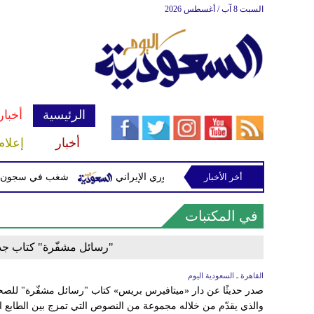
السبت 8 آب / أغسطس 2026
الرئيسية
أخبار
أخبار
إعلام
أخر الأخبار
عملات مشفرة لدعمها الحرس الثوري الإيراني
شغب في سجون سريلانكا يودي بحيا
في المكتبات
"رسائل مشفّرة" كتاب جدي
القاهرة ـ السعودية اليوم
صدر حديثًا عن دار «ميتافيرس بريس» كتاب "رسائل مشفّرة" للصحا
والذي يقدّم من خلاله مجموعة من النصوص التي تمزج بين الطابع ا