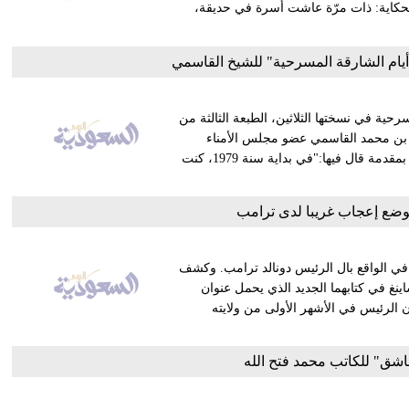
لحكاية: ذات مرّة عاشت أسرة في حديقة،
أيام الشارقة المسرحية" للشيخ القاسمي
ية في نسختها الثلاثين، الطبعة الثالثة من
2"، للشيخ الدكتور سلطان بن محمد القاسمي عضو مجلس الأمناء
وحاكم الشارقة. حيث استهل الشيخ الدكتور سلطان القاسمي كتابه بمقدمة قال فيها:"في بداية سنة 1979، كنت
ضع إعجاب غريبا لدى ترامب
 في الواقع بال الرئيس دونالد ترامب. وكشف
نغ في كتابهما الجديد الذي يحمل عنوان
الرئيس في الأشهر الأولى من ولايته
شق" للكاتب محمد فتح الله