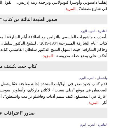
إيفلينا داسيوتي وأوسرا كيودولايتي وترجمة زينة إدريس. تقول ا
في شارع تصطفّ...
المزيد
صدور الطبعة الثالثة من كتاب "
القاهرة ـ العرب اليوم
أصدرت منشورات القاسمي بالتزامن مع انطلاقة أيام الشارقة المسرح
كتاب "أيام الشارقة المسرحية 1984-019
أعكف على وضع خطة مدروسة...
المزيد
كتاب جديد يكشف مو
واشنطن ـ العرب اليوم
قدم كتاب جديد صدر في الولايات المتحدة إجابة مفاجئة عمّا يشغل
الصحفيان في موقع "ديلي بيست"، لاكلان ماركاي، وأساوين سويبساي
"غارقا في المستنقع: كيف سمم أذناب وفاشلو ترامب واشنطن"، أن 
أثار...
المزيد
صدور "اعترافات عا
القاهرة - العرب اليوم