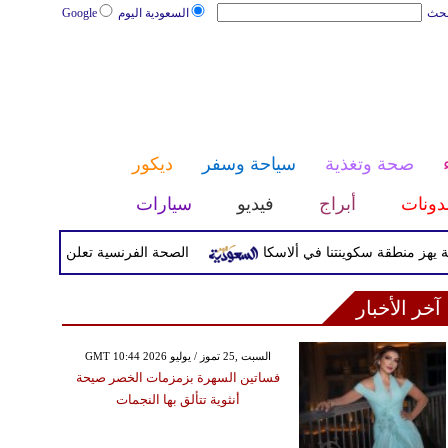
بحث
السعودية اليوم
Google
صحة وتغذية
سياحة وسفر
ديكور
دونات
أبراج
فيديو
سيارات
الصحة الفرنسية تعلن إصابة سائح بفير
آخر الأخبار
GMT 10:44 2026 السبت ,25 تموز / يوليو
فساتين السهرة بزمزمات الخصر صيحة
أنثوية تتألق بها النجمات