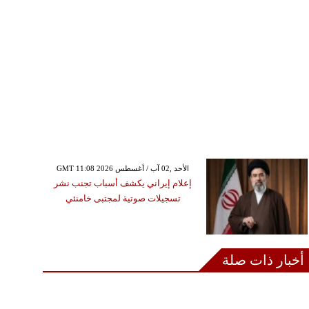
GMT 11:08 2026 الأحد ,02 آب / أغسطس
إعلام إيراني يكشف أسباب تجنب نشر
تسجيلات صوتية لمجتبى خامنئي
أخبار ذات صلة