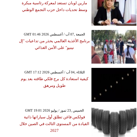
مارين لوبان تستعد لمعركة رئاسية مبكرة
وسط تحديات داخل حزب التجمع الوطني
GMT 01:46 2026 الجمعة ,07 آب / أغسطس
برنامج الأغذية العالمي يحذر من تداعيات "إل
نينيو" على الأمن الغذائي
GMT 17:12 2026 الثلاثاء ,04 آب / أغسطس
كيفية استعادة كل برج فلكي طاقته بعد يوم
طويل ومرهق
GMT 19:01 2026 الخميس ,23 تموز / يوليو
فولكس فاغن تطلق أول سياراتها ذاتية
القيادة من المستوى الثالث في الصين خلال
2027