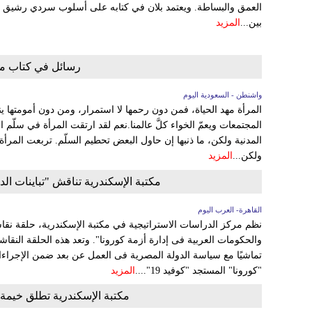
العمق والبساطة. ويعتمد بلان في كتابه على أسلوب سردي رشيق يت
بين...
المزيد
رسائل في كتاب من 
واشنطن - السعودية اليوم
المرأة مهد الحياة، فمن دون رحمها لا استمرار، ومن دون أمومتها ي
المجتمعات ويعمّ الخواء كلَّ عالمنا.نعم لقد ارتقت المرأة في سلّ
المدنية ولكن، ما ذنبها إن حاول البعض تحطيم السلّم. تربعت المرأة
ولكن...
المزيد
مكتبة الإسكندرية تناقش "تباينات الد
القاهرة- العرب اليوم
نظم مركز الدراسات الاستراتيجية في مكتبة الإسكندرية، حلقة نقاشي
والحكومات العربية فى إدارة أزمة كورونا". وتعد هذه الحلقة النقاشي
تماشيًا مع سياسة الدولة المصرية فى العمل عن بعد ضمن الإجراءات ا
"كورونا" المستجد "كوفيد 19"....
المزيد
مكتبة الإسكندرية تطلق خيمة