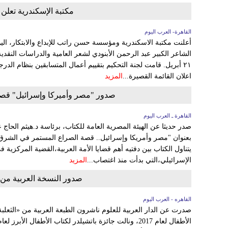
مكتبة الإسكندرية تعلن ا
القاهرة- العرب اليوم
أعلنت مكتبة الاسكندرية ومؤسسة حسن راتب للإبداع والابتكار، اليوم ال
الشاعر الكبير عبد الرحمن الأبنودي لشعر العامية والدراسات النقدي
٢١ أبريل. قامت لجنة التحكيم بتقييم أعمال المتسابقين بنظام الدرج
اعلان القائمة القصيرة...
المزيد
صدور "مصر وأميركا وإسرائيل" قص
القاهرة ـ العرب اليوم
صدر حديثا عن الهيئة المصرية العامة للكتاب، برئاسة د.هيثم الحا
يتناول الكتاب بين دفتيه أهم قضايا الأمة العربية،القضية المركزي
الإسرائيلي،التي بدأت منذ اغتصاب...
المزيد
صدور النسخة العربية من ك
القاهره - العرب اليوم
صدرت عن الدار العربية للعلوم ناشرون الطبعة العربية من «الثعلب