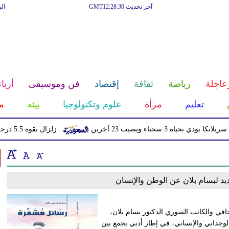
آخر تحديث GMT12:28:30
ال
عاجلة
رياضة
ثقافة
إقتصاد
فن وموسيقى
أزياء
تعليم
مرأة
علوم وتكنولوجيا
بيئة
م
ة 3 سجناء ويصيب 23 آخرين
زلزال بقوة 5.5 درجة يهز منطقة سكوينتنا في ألاسكا
د لبسام بلان عن الوطن والإنسان
في والكاتب السوري الدكتور بسام بلان،
لوجداني والإنساني، في إطار أدبي يجمع بين