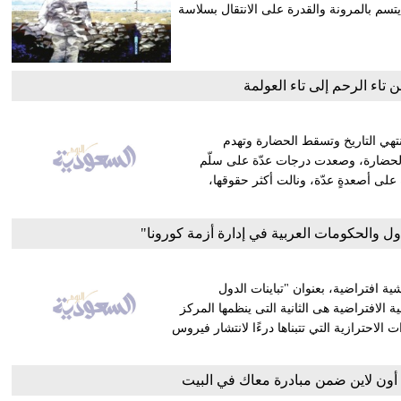
سم بالمرونة والقدرة على الانتقال بسلاسة
تاء الرحم إلى تاء العولمة
نتهي التاريخ وتسقط الحضارة وتهدم
م الحضارة، وصعدت درجات عدّة على سلّم
 على أصعدةٍ عدّة، ونالت أكثر حقوقها،
ول والحكومات العربية في إدارة أزمة كورونا"
ة افتراضية، بعنوان "تباينات الدول
ة الافتراضية هى الثانية التى ينظمها المركز
لاحترازية التي تتبناها درءًا لانتشار فيروس
 أون لاين ضمن مبادرة معاك في البيت