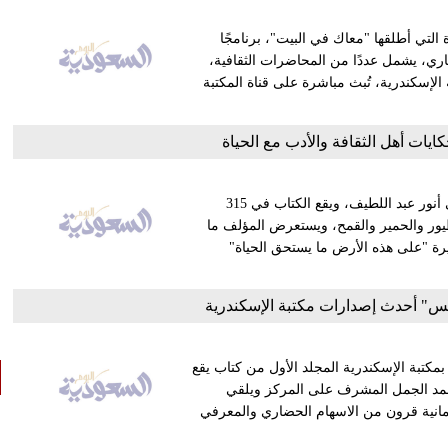
 التي أطلقها "معاك في البيت"، برنامجًا
وان: خيمة أونلاين في الفترة من 12 إلى 22 مايو الجاري، يشمل عددًا من المحاضرات الثقافية،
لإسكندرية، تُبث مباشرة على قناة المكتبة
كايات أهل الثقافة والأدب مع الحياة
صدر حديثا عن دار النخبة كتاب "فلما بلغ الأربعين" للكاتب الصحافي أنور عبد اللطيف، ويقع الكتاب في 315
يور والحمير والقمح، ويستعرض المؤلف ما
ة "على هذه الأرض ما يستحق الحياة"
دلس" أحدث إصدارات مكتبة الإسكندرية
كتبة الإسكندرية المجلد الأول من كتاب يقع
حمد الجمل المشرف على المركز ويلقي
ثمانية قرون من الاسهام الحضاري والمعرفي