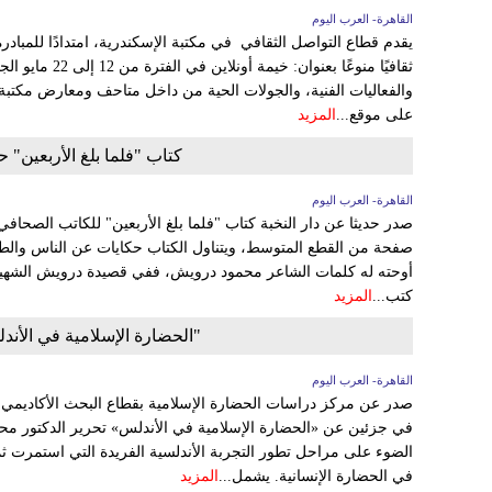
القاهرة- العرب اليوم
يقدم قطاع التواصل الثقافي في مكتبة الإسكندرية، امتدادًا للمبادرة
ثقافيًا منوعًا بعن
والفعاليات الفنية، والجولات الحية من داخل متاحف ومعارض مكتبة ا
على موقع...
المزيد
كتاب "فلما بلغ الأربعين" ح
القاهرة- العرب اليوم
صفحة من القطع المتوسط، ويتناول الكتاب حكايات عن الناس والط
أوحته له كلمات الشاعر محمود درويش، ففي قصيدة درويش الشهير
كتب...
المزيد
"الحضارة الإسلامية في الأن
القاهرة- العرب اليوم
صدر عن مركز دراسات الحضارة الإسلامية بقطاع البحث الأكاديمي بم
في جزئين عن «الحضارة الإسلامية في الأندلس» تحرير الدكتور م
الضوء على مراحل تطور التجربة الأندلسية الفريدة التي استمرت 
في الحضارة الإنسانية. يشمل...
المزيد