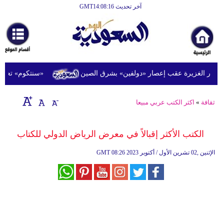
آخر تحديث GMT14:08:16
الرئيسية
أخبارعاجلة
رياضة
«سنتكوم» تعلن أن أكثر من 20 سفينة حربية أميركية تدعم ح
ثقافة
إقتصاد
ثقافة
»
اكثر الكتب عربي مبيعا
فن
الكتب الأكثر إقبالاً في معرض الرياض الدولي للكتاب
وموسيقى
08:26 2023 الإثنين ,02 تشرين الأول / أكتوبر
GMT
أزياء
صحة
وتغذية
سياحة