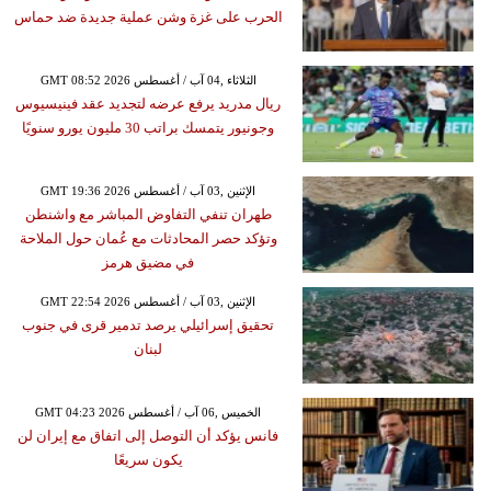
الحرب على غزة وشن عملية جديدة ضد حماس
GMT 08:52 2026 الثلاثاء ,04 آب / أغسطس
ريال مدريد يرفع عرضه لتجديد عقد فينيسيوس
وجونيور يتمسك براتب 30 مليون يورو سنويًا
GMT 19:36 2026 الإثنين ,03 آب / أغسطس
طهران تنفي التفاوض المباشر مع واشنطن
وتؤكد حصر المحادثات مع عُمان حول الملاحة
في مضيق هرمز
GMT 22:54 2026 الإثنين ,03 آب / أغسطس
تحقيق إسرائيلي يرصد تدمير قرى في جنوب
لبنان
GMT 04:23 2026 الخميس ,06 آب / أغسطس
فانس يؤكد أن التوصل إلى اتفاق مع إيران لن
يكون سريعًا