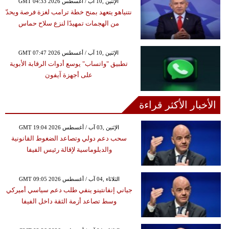
GMT 04:33 2026 الإثنين ,10 آب / أغسطس
نتنياهو يتعهد بمنح خطة ترامب لغزة فرصة ويحدّ
من الهجمات تمهيدًا لنزع سلاح حماس
GMT 07:47 2026 الإثنين ,10 آب / أغسطس
تطبيق "واتساب" يوسع أدوات الرقابة الأبوية
على أجهزة آيفون
الأخبار الأكثر قراءة
GMT 19:04 2026 الإثنين ,03 آب / أغسطس
سحب دعم دولي وتصاعد الضغوط القانونية
والدبلوماسية لإقالة رئيس الفيفا
GMT 09:05 2026 الثلاثاء ,04 آب / أغسطس
جياني إنفانتينو ينفي طلب دعم سياسي أميركي
وسط تصاعد أزمة الثقة داخل الفيفا