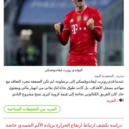
البولندي روبرت ليفاندوفسكي
مدريد ـ السعودية اليوم
عندما قدم روبرت ليفاندوفسكي إلى برشلونة، لم تكن الصفقة مجرد التعاقد مع
مهاجم يسجل الأهداف، بل كانت طوق نجاة لنادٍ يعاني من انهيار مالي ومعنوي
حاد. كان الفريق الكتالوني بحاجة إلى قيمة كروية كبرى تمنح مشروع النادي
ا�...
المزيد
المزيد من التحقيقات السياحية
دراسة تكشف ارتباط ارتفاع الحرارة بزيادة الألم الجسدي خاصة