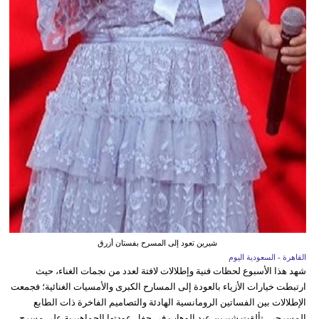
شيرين تعود إلى المسرح بفستان أزرق
القاهرة - السعودية اليوم
شهد هذا الأسبوع لحظات فنية وإطلالات لافتة لعدد من نجمات الغناء، حيث
ارتبطت خيارات الأزياء بالعودة إلى المسارح الكبرى والأمسيات الغنائية؛ فجمعت
الإطلالات بين الفساتين الرومانسية الهادئة والتصاميم الفاخرة ذات الطابع
المسرحي. تألقت شيرين عبد الوهاب في حفل عودتها الجماهيرية على مسرح