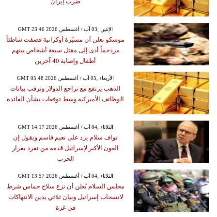
ضرب إيران
GMT 23:46 2026 الإثنين ,03 آب / أغسطس
موسكو تعلن أن مسيّرة أوكرانية قصفت شاطئاً
مزدحماً أدى إلى مقتل سبعة أشخاص بينهم
أطفال وإصابة 40 آخرين
GMT 05:48 2026 الأربعاء ,05 آب / أغسطس
الذهب يرتفع مع تراجع الدولار وترقب بيانات
الوظائف الأميركية وسط توقعات بشأن الفائدة
GMT 14:17 2026 الثلاثاء ,04 آب / أغسطس
نواف سلام يرد على نعيم قاسم ويقول إن
العون الأكبر لإسرائيل قدمه من تفرد بقرار
الحرب
GMT 13:57 2026 الثلاثاء ,04 آب / أغسطس
مجلس السلام يُعلن أن نزع سلاح حماس شرط
لانسحاب إسرائيل وبيان ثلاثي يدين الانتهاكات
في غزة