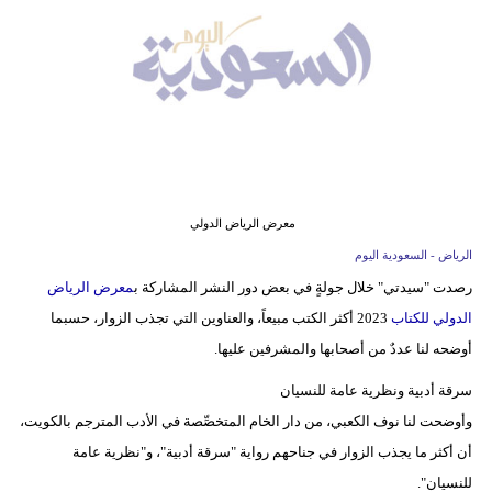
وسفر
ديكور
أخبار
إعلام
تعليم
معرض الرياض الدولي
مرأة
الرياض - السعودية اليوم
رصدت "سيدتي" خلال جولةٍ في بعض دور النشر المشاركة ب
معرض الرياض
علوم
الدولي للكتاب
2023 أكثر الكتب مبيعاً، والعناوين التي تجذب الزوار، حسبما
وتكنولوجيا
أوضحه لنا عددٌ من أصحابها والمشرفين عليها.
بيئة
سرقة أدبية ونظرية عامة للنسيان
وأوضحت لنا نوف الكعبي، من دار الخام المتخصِّصة في الأدب المترجم بالكويت،
مدوَّنات
أن أكثر ما يجذب الزوار في جناحهم رواية "سرقة أدبية"، و"نظرية عامة
أبراج
للنسيان".