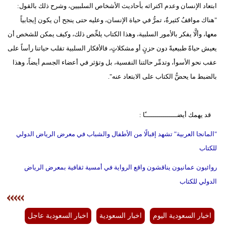
ابتعاد الإنسان وعدم اكتراثه بأحاديث الأشخاص السلبيين، وشرح ذلك بالقول:
"هناك مواقفُ كثيرةٌ، تمرُّ في حياة الإنسان، وعليه حتى ينجح أن يكون إيجابياً
معها، وألَّا يفكر بالأمور السلبية، وهذا الكتاب يلخِّص ذلك، وكيف يمكن للشخص أن
يعيش حياةً طبيعيةً دون حزنٍ أو مشكلاتٍ، فالأفكار السلبية تقلب حياتنا رأساً على
عقب نحو الأسوأ، وتدمِّر حالتنا النفسية، بل وتؤثر في أعضاء الجسم أيضاً، وهذا
بالضبط ما يحضُّ الكتاب على الابتعاد عنه".
قد يهمك أيضــــــــــــــــًا :
"المانجا العربية" تشهد إقبالًا من الأطفال والشباب في معرض الرياض الدولي
للكتاب
روائيون عمانيون يناقشون واقع الرواية في أمسية ثقافية بمعرض الرياض
الدولي للكتاب
اخبار السعودية اليوم
اخبار السعودية
اخبار السعودية عاجل