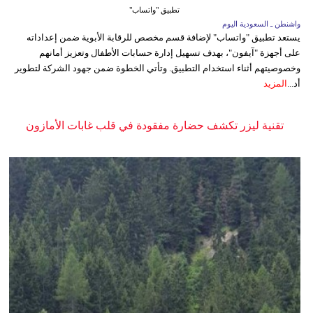
تطبيق "واتساب"
واشنطن ـ السعودية اليوم
يستعد تطبيق "واتساب" لإضافة قسم مخصص للرقابة الأبوية ضمن إعداداته
على أجهزة "آيفون"، بهدف تسهيل إدارة حسابات الأطفال وتعزيز أمانهم
وخصوصيتهم أثناء استخدام التطبيق. وتأتي الخطوة ضمن جهود الشركة لتطوير
أد...
المزيد
تقنية ليزر تكشف حضارة مفقودة في قلب غابات الأمازون