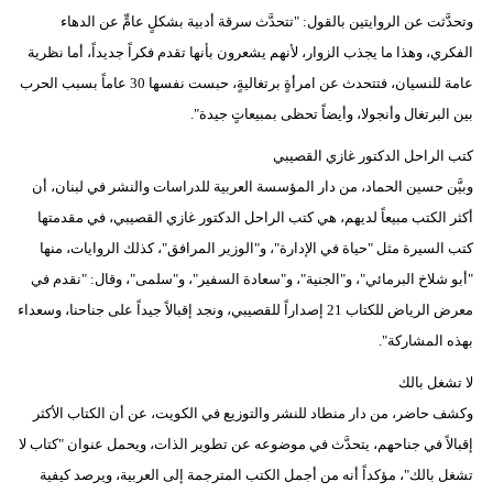
وتحدَّثت عن الروايتين بالقول: "تتحدَّث سرقة أدبية بشكلٍ عامٍّ عن الدهاء
فيديو
الفكري، وهذا ما يجذب الزوار، لأنهم يشعرون بأنها تقدم فكراً جديداً، أما نظرية
سيارات
عامة للنسيان، فتتحدث عن امرأةٍ برتغاليةٍ، حبست نفسها 30 عاماً بسبب الحرب
بين البرتغال وأنجولا، وأيضاً تحظى بمبيعاتٍ جيدة".
كتب الراحل الدكتور غازي القصيبي
وبيَّن حسين الحماد، من دار المؤسسة العربية للدراسات والنشر في لبنان، أن
أكثر الكتب مبيعاً لديهم، هي كتب الراحل الدكتور غازي القصيبي، في مقدمتها
كتب السيرة مثل "حياة في الإدارة"، و"الوزير المرافق"، كذلك الروايات، منها
"أبو شلاخ البرمائي"، و"الجنية"، و"سعادة السفير"، و"سلمى"، وقال: "نقدم في
معرض الرياض للكتاب 21 إصداراً للقصيبي، ونجد إقبالاً جيداً على جناحنا، وسعداء
بهذه المشاركة".
لا تشغل بالك
وكشف حاضر، من دار منطاد للنشر والتوزيع في الكويت، عن أن الكتاب الأكثر
إقبالاً في جناحهم، يتحدَّث في موضوعه عن تطوير الذات، ويحمل عنوان "كتاب لا
تشغل بالك"، مؤكداً أنه من أجمل الكتب المترجمة إلى العربية، ويرصد كيفية