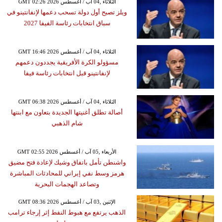
GMT 02:26 2026 الثلاثاء ,04 آب / أغسطس
ويلز تصبح أول دولة تسحب دعمها لإنفانتينو في
سباق انتخابات رئاسة الفيفا 2027
GMT 16:46 2026 الثلاثاء ,04 آب / أغسطس
مسؤولو الكرة الأفريقية يجددون دعمهم
لإنفانتينو قبل انتخابات رئاسة فيفا
GMT 06:38 2026 الثلاثاء ,04 آب / أغسطس
أصالة تطلق أغنيتها الجديدة بتعاون مع ابنتها
شام الذهبي
GMT 02:55 2026 الأربعاء ,05 آب / أغسطس
واشنطن تأمل باتفاق وشيك لإعادة فتح مضيق
هرمز وسط نفي إيراني للمحادثات المباشرة
وتصاعد الهجمات البحرية
GMT 08:36 2026 الإثنين ,03 آب / أغسطس
الذهب يرتفع مع هبوط النفط إثر إرجاء ترامب