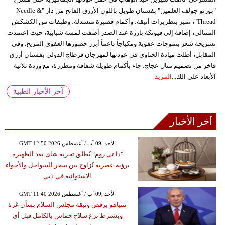
"بورتو جولف العلمين" بفستان طويل باللون الأزرق الفاتح من دار "Needle &
Thread"، تميز بتطريزات أنيقة، وأكمام قصيرة منسدلة، وطبقات من الكشكش
المتتالي، إضافة إلى فيونكة بارزة عند الصدر أضفت لمسة شبابية، حيث اعتمدت
تسريحة شعر بتموجات عفوية ومكياجاً ناعماً أبرز حضورها العفوي المريح. وفي
المقابل، أطلت ميادة الحناوي في عودتها لمهرجان قرطاج الدولي بفستان أزرق
فاخر من تصميم منال عجاج، جاء بأكمام طويلة شفافة ومطرزة، مع وردة ثلاثية
الأبعاد على الك...
المزيد
آخر الأخبار الطبية
آخر الأخبار
GMT 12:50 2026 الأحد ,09 آب / أغسطس
"ذا تي روم" يُطلق تجربة شاي بعد الظهيرة
برؤية عصرية تُزاوج بين سحر السواحل والأجواء
الاستوائية في دبي
GMT 11:40 2026 الأحد ,09 آب / أغسطس
نتنياهو يرفض وثيقة مجلس السلام بشأن غزة
ويشترط نزع سلاح حماس بالكامل قبل أي