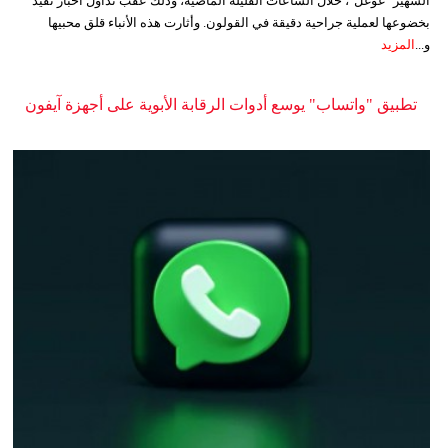
الشهير "غوغل"، خلال الساعات القليلة الماضية، وذلك عقب تداول أخبار تفيد
بخضوعها لعملية جراحية دقيقة في القولون. وأثارت هذه الأنباء قلق محبيها
و...
المزيد
تطبيق "واتساب" يوسع أدوات الرقابة الأبوية على أجهزة آيفون