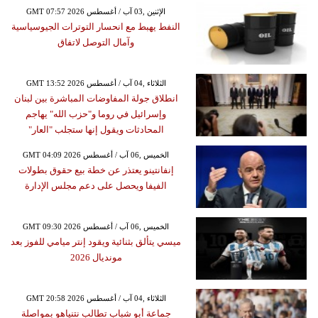
GMT 07:57 2026 الإثنين ,03 آب / أغسطس
النفط يهبط مع انحسار التوترات الجيوسياسية
وآمال التوصل لاتفاق
GMT 13:52 2026 الثلاثاء ,04 آب / أغسطس
انطلاق جولة المفاوضات المباشرة بين لبنان
وإسرائيل في روما و"حزب الله" يهاجم
المحادثات ويقول إنها ستجلب "العار"
GMT 04:09 2026 الخميس ,06 آب / أغسطس
إنفانتينو يعتذر عن خطة بيع حقوق بطولات
الفيفا ويحصل على دعم مجلس الإدارة
GMT 09:30 2026 الخميس ,06 آب / أغسطس
ميسي يتألق بثنائية ويقود إنتر ميامي للفوز بعد
مونديال 2026
GMT 20:58 2026 الثلاثاء ,04 آب / أغسطس
جماعة أبو شباب تطالب نتنياهو بمواصلة