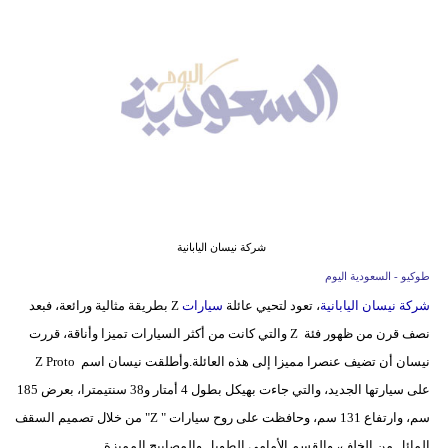
وسفر
ديكور
أخبار
إعلام
تعليم
مرأة
شركة نيسان اليابانية
علوم
طوكيو - السعودية اليوم
وتكنولوجيا
شركة نيسان اليابانية
، تعود لتحيي عائلة
سيارات
Z بطريقة مثالية ورائعة، فبعد
نصف قرن من ظهور فئة Z والتي كانت من أكثر السيارات تميزا وأناقة، قررت
بيئة
نيسان أن تضيف عنصرا مميزا إلى هذه العائلة.وأطلقت نيسان اسم Z Proto
مدوَّنات
على سيارتها الجديد، والتي جاءت بهيكل بطول 4 أمتار و38 سنتيمترا، بعرض 185
سم، وارتفاع 131 سم، وحافظت على روح سيارات " Z" من خلال تصميم السقف
أبراج
المائل من الخلف، والقسم الأمامي الطويل والمصابيح المميزة.