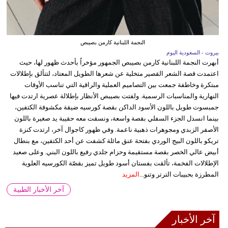
النجمة اللبنانية كارمن بصيبص
بيروت - السعودية اليوم
أبهرت النجمة اللبنانية كارمن بصيبص الجمهور مؤخراً بأحدث ظهور لها، حيث
اعتمدت قصة الشعر القصير متخلية عن شعرها الطويل المعتاد، لتتألق بإطلالات
مبتكرة وخاطفة جمعت بين التصاميم العملية والراقية التي تناسب الأوقات
النهارية والمناسبات الرسمية. ولفتت بصيبص الأنظار بإطلالة عصرية ارتدت فيها
جمبسوت طويل باللون الأسود الداكن بقصة كورسيه ضيقة مكشوفة الكتفين،
بينما انسدل الجزء السفلي بقصة واسعة، ونسقت معه حقيبة يد صغيرة باللون
الأصفر الزبدي ومجوهرات ذهبية ناعمة. وفي ظهور كاجوال آخر، ارتدت كنزة
تريكو باللون البيج الوردي بفتحة عنق مائلة كشفت عن أحد الكتفين، مع بنطال
أبيض عالي الخصر بقصة مستقيمة وحزام جلدي رفيع باللون البني. وعلى صعيد
الإطلالات الفخمة، تألقت بفستان أسود طويل تميز بقصّة الكورسيه العلوية
المطرزة بحبيبات الترتر وتنو...
المزيد
آخر الأخبار الطبية
آخر الأخبار