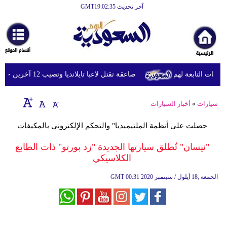
آخر تحديث GMT19:02:35
الرئيسية
أخبارعاجلة
رياضة
ات التابعة لهم
صاعقة تقتل لاعبا تايلانديا وتصيب 12 آخرين خلال مباراة
ثقافة
إقتصاد
سيارات
»
أخبار السيارات
فن
حصلت على أنظمة الملتيميديا" والتحكم الإلكتروني بالمكيفات
وموسيقى
"نيسان" تُطلق سيارتها الجديدة "زد بورتو" ذات الطابع
الكلاسيكي
أزياء
00:31 2020 الجمعة ,18 أيلول / سبتمبر
GMT
صحة
وتغذية
سياحة