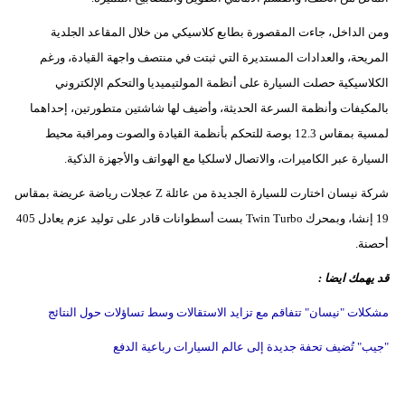
فيديو
ومن الداخل، جاءت المقصورة بطابع كلاسيكي من خلال المقاعد الجلدية
المريحة، والعدادات المستديرة التي ثبتت في منتصف واجهة القيادة، ورغم
سيارات
الكلاسيكية حصلت السيارة على أنظمة المولتيميديا والتحكم الإلكتروني
بالمكيفات وأنظمة السرعة الحديثة، وأضيف لها شاشتين متطورتين، إحداهما
لمسية بمقاس 12.3 بوصة للتحكم بأنظمة القيادة والصوت ومراقبة محيط
السيارة عبر الكاميرات، والاتصال لاسلكيا مع الهواتف والأجهزة الذكية.
شركة نيسان اختارت للسيارة الجديدة من عائلة Z عجلات رياضة عريضة بمقاس
19 إنشا، وبمحرك Twin Turbo بست أسطوانات قادر على توليد عزم يعادل 405
أحصنة.
قد يهمك ايضا :
مشكلات "نيسان" تتفاقم مع تزايد الاستقالات وسط تساؤلات حول النتائج
"جيب" تُضيف تحفة جديدة إلى عالم السيارات رباعية الدفع