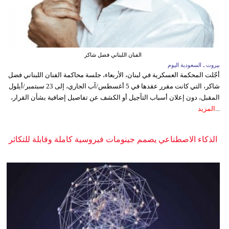
الفنان اللبناني فضل شاكر
بيروت ـ السعودية اليوم
أجّلت المحكمة العسكرية في لبنان، الأربعاء، جلسة محاكمة الفنان اللبناني فضل
شاكر، التي كانت مقرر عقدها في 5 أغسطس/آب الجاري، إلى 23 سبتمبر/أيلول
المقبل، دون إعلان أسباب التأجيل أو الكشف عن تفاصيل إضافية بشأن القرار،
...
المزيد
الذكاء الاصطناعي يصمم جينومات فيروسية كاملة وقابلة للتكاثر