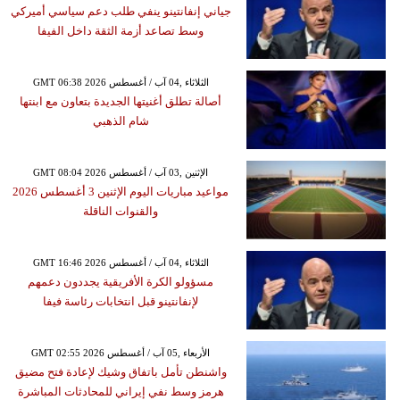
جياني إنفانتينو ينفي طلب دعم سياسي أميركي
وسط تصاعد أزمة الثقة داخل الفيفا
GMT 06:38 2026 الثلاثاء ,04 آب / أغسطس
أصالة تطلق أغنيتها الجديدة بتعاون مع ابنتها
شام الذهبي
GMT 08:04 2026 الإثنين ,03 آب / أغسطس
مواعيد مباريات اليوم الإثنين 3 أغسطس 2026
والقنوات الناقلة
GMT 16:46 2026 الثلاثاء ,04 آب / أغسطس
مسؤولو الكرة الأفريقية يجددون دعمهم
لإنفانتينو قبل انتخابات رئاسة فيفا
GMT 02:55 2026 الأربعاء ,05 آب / أغسطس
واشنطن تأمل باتفاق وشيك لإعادة فتح مضيق
هرمز وسط نفي إيراني للمحادثات المباشرة