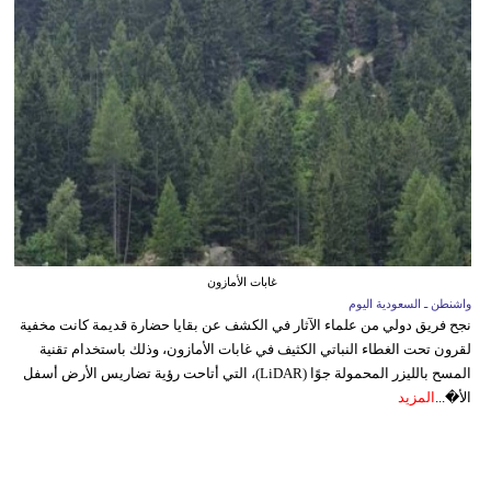
غابات الأمازون
واشنطن ـ السعودية اليوم
نجح فريق دولي من علماء الآثار في الكشف عن بقايا حضارة قديمة كانت مخفية
لقرون تحت الغطاء النباتي الكثيف في غابات الأمازون، وذلك باستخدام تقنية
المسح بالليزر المحمولة جوًا (LiDAR)، التي أتاحت رؤية تضاريس الأرض أسفل
الأ�...
المزيد