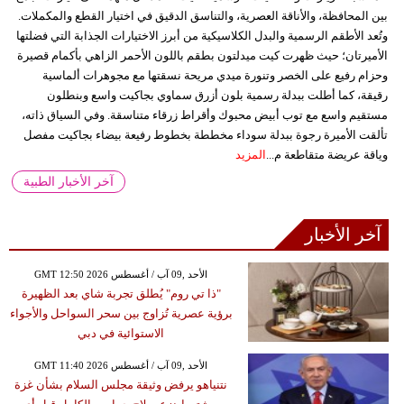
بين المحافظة، والأناقة العصرية، والتناسق الدقيق في اختيار القطع والمكملات.
وتُعد الأطقم الرسمية والبدل الكلاسيكية من أبرز الاختيارات الجذابة التي فضلتها
الأميرتان؛ حيث ظهرت كيت ميدلتون بطقم باللون الأحمر الزاهي بأكمام قصيرة
وحزام رفيع على الخصر وتنورة ميدي مريحة نسقتها مع مجوهرات ألماسية
رقيقة، كما أطلت ببدلة رسمية بلون أزرق سماوي بجاكيت واسع وبنطلون
مستقيم واسع مع توب أبيض محبوك وأقراط زرقاء متناسقة. وفي السياق ذاته،
تألقت الأميرة رجوة ببدلة سوداء مخططة بخطوط رفيعة بيضاء بجاكيت مفصل
وياقة عريضة متقاطعة م...
المزيد
آخر الأخبار الطبية
آخر الأخبار
GMT 12:50 2026 الأحد ,09 آب / أغسطس
"ذا تي روم" يُطلق تجربة شاي بعد الظهيرة
برؤية عصرية تُزاوج بين سحر السواحل والأجواء
الاستوائية في دبي
GMT 11:40 2026 الأحد ,09 آب / أغسطس
نتنياهو يرفض وثيقة مجلس السلام بشأن غزة