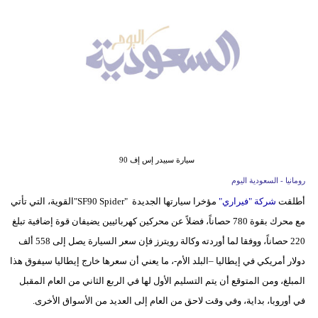
وسفر
ديكور
أخبار
إعلام
تعليم
سيارة سبيدر إس إف 90
مرأة
رومانيا - السعودية اليوم
علوم
أطلقت
شركة "فيراري"
مؤخرا سيارتها الجديدة "SF90 Spider"القوية، التي تأتي
وتكنولوجيا
مع محرك بقوة 780 حصاناً، فضلاً عن محركين كهربائيين يضيفان قوة إضافية تبلغ
220 حصاناً، ووفقا لما أوردته وكالة رويترز فإن سعر السيارة يصل إلى 558 ألف
بيئة
دولار أمريكي في إيطاليا –البلد الأم-، ما يعني أن سعرها خارج إيطاليا سيفوق هذا
مدوَّنات
المبلغ، ومن المتوقع أن يتم التسليم الأول لها في الربع الثاني من العام المقبل
في أوروبا، بداية، وفي وقت لاحق من العام إلى العديد من الأسواق الأخرى.
أبراج