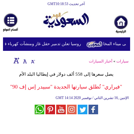
آخر تحديث GMT10:18:53
الرئيسية
أخبارعاجلة
رياضة
روسيا تعلن تدمير حقل غاز ومنشآت كهرباء في مقا
ثقافة
إقتصاد
سيارات
»
أخبار السيارات
فن
يصل سعرها إلى 558 ألف دولار في إيطاليا البلد الأم
وموسيقى
"فيراري" تُطلق سيارتها الجديدة "سبيدر إس إف 90"
أزياء
14:14 2020 الإثنين ,16 تشرين الثاني / نوفمبر
GMT
صحة
وتغذية
سياحة