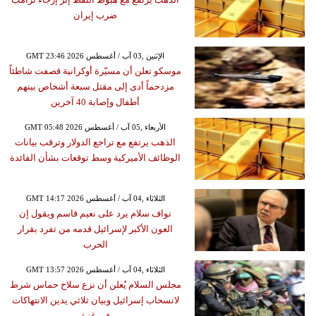
ضرب إيران
GMT 23:46 2026 الإثنين ,03 آب / أغسطس
موسكو تعلن أن مسيّرة أوكرانية قصفت شاطئاً
مزدحماً أدى إلى مقتل سبعة أشخاص بينهم
أطفال وإصابة 40 آخرين
GMT 05:48 2026 الأربعاء ,05 آب / أغسطس
الذهب يرتفع مع تراجع الدولار وترقب بيانات
الوظائف الأميركية وسط توقعات بشأن الفائدة
GMT 14:17 2026 الثلاثاء ,04 آب / أغسطس
نواف سلام يرد على نعيم قاسم ويقول إن
العون الأكبر لإسرائيل قدمه من تفرد بقرار
الحرب
GMT 13:57 2026 الثلاثاء ,04 آب / أغسطس
مجلس السلام يُعلن أن نزع سلاح حماس شرط
لانسحاب إسرائيل وبيان ثلاثي يدين الانتهاكات
في غزة