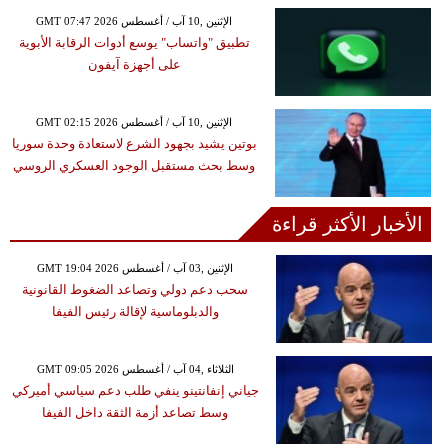
GMT 07:47 2026 الإثنين ,10 آب / أغسطس
تطبيق "واتساب" يوسع أدوات الرقابة الأبوية
على أجهزة آيفون
GMT 02:15 2026 الإثنين ,10 آب / أغسطس
بوتين يشيد بجهود الشرع لاستعادة وحدة سوريا
وسط بحث مستقبل الوجود العسكري الروسي
الأخبار الأكثر قراءة
GMT 19:04 2026 الإثنين ,03 آب / أغسطس
سحب دعم دولي وتصاعد الضغوط القانونية
والدبلوماسية لإقالة رئيس الفيفا
GMT 09:05 2026 الثلاثاء ,04 آب / أغسطس
جياني إنفانتينو ينفي طلب دعم سياسي أميركي
وسط تصاعد أزمة الثقة داخل الفيفا