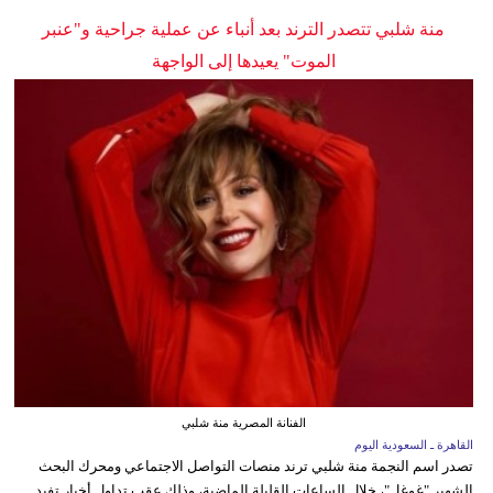
منة شلبي تتصدر الترند بعد أنباء عن عملية جراحية و"عنبر
الموت" يعيدها إلى الواجهة
الفنانة المصرية منة شلبي
القاهرة ـ السعودية اليوم
تصدر اسم النجمة منة شلبي ترند منصات التواصل الاجتماعي ومحرك البحث
الشهير "غوغل"، خلال الساعات القليلة الماضية، وذلك عقب تداول أخبار تفيد