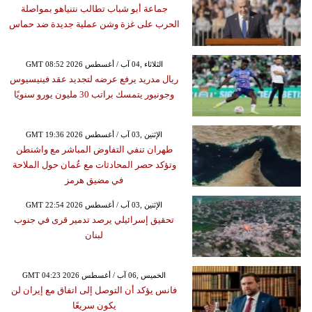
جماعة أبو شباب تطالب نتنياهو بمواصلة
الحرب على غزة وشن عملية جديدة ضد حماس
GMT 08:52 2026 الثلاثاء ,04 آب / أغسطس
ريال مدريد يرفع عرضه لتجديد عقد فينيسيوس
وجونيور يتمسك براتب 30 مليون يورو سنويًا
GMT 19:36 2026 الإثنين ,03 آب / أغسطس
طهران تنفي التفاوض المباشر مع واشنطن
وتؤكد حصر المحادثات مع عُمان حول الملاحة
في مضيق هرمز
GMT 22:54 2026 الإثنين ,03 آب / أغسطس
تحقيق إسرائيلي يرصد تدمير قرى في جنوب
لبنان
GMT 04:23 2026 الخميس ,06 آب / أغسطس
فانس يؤكد أن التوصل إلى اتفاق مع إيران لن
يكون سريعًا