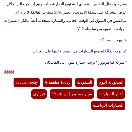
ومن جهته قال الرئيس التنفيذي للشؤون التجارية والتسويق إنريكو جاليرا خلال
فيديو
عرض للشركة على شبكة الإنترنت: "تعتبر SF90 سيارتنا الفائقة. لا نرى أي
منافسين في السوق في الوقت الحالي، والسيارة ستجذب أيضاً مالكي
السيارات
سيارات
الرياضية
القوية من سلسلة V12".
قد يهمك ايضـــًا :
كيا توقع اتفاقُا لتجميع السيارات في اثيوبيا وعينها علي الجزائر
" شركة كيا موتورز " ترسل سيارة سول الى الفاتيكان
السعودية اليوم
السعودية
Alsaudia Today
Saudia Today
أخبار السيارات
سيارة سبيدر إس إف 90
فيراري
السيارات الرياضية