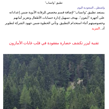
تطبيق "واتساب"
واشنطن ـ السعودية اليوم
يستعد تطبيق "واتساب" لإضافة قسم مخصص للرقابة الأبوية ضمن إعداداته
على أجهزة "آيفون"، بهدف تسهيل إدارة حسابات الأطفال وتعزيز أمانهم
وخصوصيتهم أثناء استخدام التطبيق. وتأتي الخطوة ضمن جهود الشركة لتطوير
أد...
المزيد
تقنية ليزر تكشف حضارة مفقودة في قلب غابات الأمازون