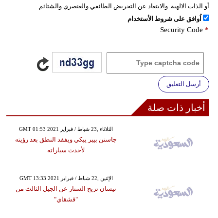
أو الذات الالهية. والابتعاد عن التحريض الطائفي والعنصري والشتائم.
اُوافق على شروط الأستخدام
Security Code
*
أرسل التعليق
أخبار ذات صلة
GMT 01:53 2021 الثلاثاء ,23 شباط / فبراير
جاستن بيبر يبكي ويفقد النطق بعد رؤيته
لأحدث سياراته
GMT 13:33 2021 الإثنين ,22 شباط / فبراير
نيسان تزيح الستار عن الجيل الثالث من
"قشقاي"