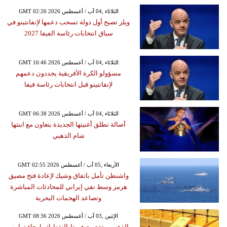
GMT 02:26 2026 الثلاثاء ,04 آب / أغسطس
ويلز تصبح أول دولة تسحب دعمها لإنفانتينو في
سباق انتخابات رئاسة الفيفا 2027
GMT 16:46 2026 الثلاثاء ,04 آب / أغسطس
مسؤولو الكرة الأفريقية يجددون دعمهم
لإنفانتينو قبل انتخابات رئاسة فيفا
GMT 06:38 2026 الثلاثاء ,04 آب / أغسطس
أصالة تطلق أغنيتها الجديدة بتعاون مع ابنتها
شام الذهبي
GMT 02:55 2026 الأربعاء ,05 آب / أغسطس
واشنطن تأمل باتفاق وشيك لإعادة فتح مضيق
هرمز وسط نفي إيراني للمحادثات المباشرة
وتصاعد الهجمات البحرية
GMT 08:36 2026 الإثنين ,03 آب / أغسطس
الذهب يرتفع مع هبوط النفط إثر إرجاء ترامب