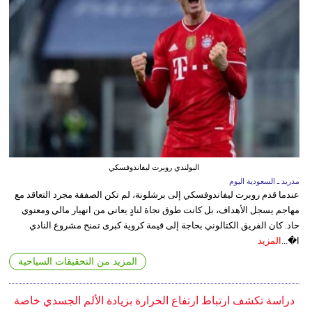
البولندي روبرت ليفاندوفسكي
مدريد ـ السعودية اليوم
عندما قدم روبرت ليفاندوفسكي إلى برشلونة، لم تكن الصفقة مجرد التعاقد مع
مهاجم يسجل الأهداف، بل كانت طوق نجاة لنادٍ يعاني من انهيار مالي ومعنوي
حاد. كان الفريق الكتالوني بحاجة إلى قيمة كروية كبرى تمنح مشروع النادي
ا�...
المزيد
المزيد من التحقيقات السياحية
دراسة تكشف ارتباط ارتفاع الحرارة بزيادة الألم الجسدي خاصة