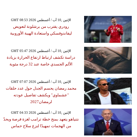
GMT 08:53 2026 الإثنين ,10 آب / أغسطس
رودري يقترب من برشلونة لتعويض
ليفاندوفسكي واستعادة الهيبة الأوروبية
GMT 05:47 2026 الإثنين ,10 آب / أغسطس
دراسة تكشف ارتباط ارتفاع الحرارة بزيادة
الألم الجسدي خاصة عند 32 درجة مئوية
GMT 07:07 2026 الإثنين ,10 آب / أغسطس
محمد رمضان يحسم الجدل حول عدد حلقات
"عشماوي" ويكشف تفاصيل عودته
لرمضان2027
GMT 04:33 2026 الإثنين ,10 آب / أغسطس
نتنياهو يتعهد بمنح خطة ترامب لغزة فرصة ويحدّ
من الهجمات تمهيدًا لنزع سلاح حماس