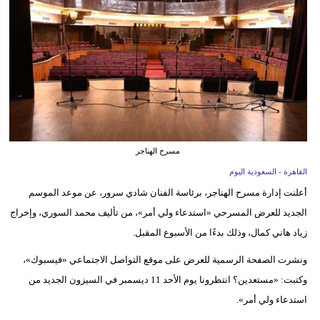
وسفر
ديكور
أخبار
إعلام
تعليم
مسرح الهناجر
مرأة
القاهرة - السعودية اليوم
أعلنت إدارة مسرح الهناجر، برئاسة الفنان شادي سرور، عن موعد الموسم
علوم
الجديد للعرض المسرحي «استدعاء ولي أمر»، من تأليف محمد السوري، وإخراج
وتكنولوجيا
زياد هاني كمال، وذلك بدءًا من الأسبوع المقبل.
بيئة
ونشرت الصفحة الرسمية للعرض على موقع التواصل الاجتماعي «فيسبوك»،
مدوَّنات
وكتبت: «مستعدين؟ انتظرونا يوم الأحد 11 ديسمبر في السيزون الجديد من
استدعاء ولي أمر».
أبراج