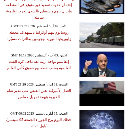
إحتمال حدوث تصعيد غير متوقع في المنطقة
وإيران تتهم واشنطن بالسعي لحرب إقليمية
شاملة
GMT 13:37 2026 الأحد ,02 آب / أغسطس
روساتوم تتهم أوكرانيا باستهداف محطة
زابوريجيا النووية بهجومين بطائرات مسيّرة
GMT 10:19 2026 الإثنين ,03 آب / أغسطس
إنفانتينو يواجه أزمة ثقة داخل كرة القدم
العالمية بسبب خطة بيع حقوق كأس العالم
GMT 21:26 2026 السبت ,01 آب / أغسطس
العدل الأميركية تعلن القبض على مدير شام
الخيرية بتهمة تمويل حماس
GMT 06:02 2025 الجمعة ,05 أيلول / سبتمبر
حظك اليوم برج الجوزاء الجمعة 05 سبتمبر/
أيلول 2025