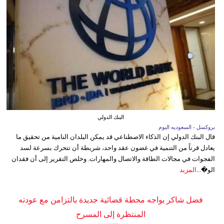
البنك الدولي
بروكسل - السعوديه اليوم
قال البنك الدولي إن الذكاء الاصطناعي قد يمكن البلدان النامية من تحقيق ما
يعادل قرناً من التنمية في غضون عقد واحد، شريطة أن تتحرك بسرعة لسد
الفجوات في مجالات الطاقة والاتصال والمهارات. وخلص التقرير إلى أن فقدان
الو�...
المزيد
فضل شاكر يواجه محطة قضائية جديدة بالتزامن مع عودته
المنتظرة إلى المسرح