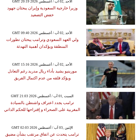
GMT 20:19 2026 الأحد ,02 آب / أغسطس
وزيرا خارجية السعودية وإيران يبحثان جهود
خفض التصعيد
GMT 09:40 2026 الأحد ,02 آب / أغسطس
ولي العهد السعودي وترامب يبحثان تطورات
المنطقة ويؤكدان أهمية التهدئة
GMT 15:16 2026 الأحد ,02 آب / أغسطس
مورينيو يشيد بأداء ريال مدريد رغم التعادل
ويؤكد قلقه من عدم اكتمال الفريق
GMT 21:03 2026 السبت ,01 آب / أغسطس
ترامب يجدد اعتراف واشنطن بالسيادة
المغربية على الصحراء و إقتراحها للحكم الذاتي
GMT 02:03 2026 الإثنين ,03 آب / أغسطس
ترامب يتحدث عن اتفاق مرتقب بشأن مضيق