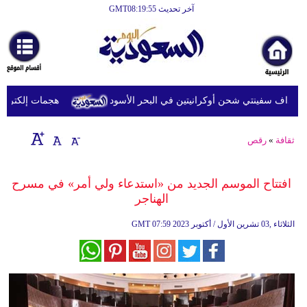
آخر تحديث GMT08:19:55
الرئيسية
أخبارعاجلة
رياضة
داف سفينتي شحن أوكرانيتين في البحر الأسود
هجمات إلكترونية 
ثقافة
إقتصاد
ثقافة
»
رقص
فن
افتتاح الموسم الجديد من «استدعاء ولي أمر» في مسرح
وموسيقى
الهناجر
أزياء
07:59 2023 الثلاثاء ,03 تشرين الأول / أكتوبر
GMT
صحة
وتغذية
سياحة