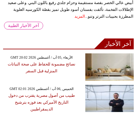
أبيض عالي الخصر بقصة مستقيمة وحزام جلدي رفيع باللون البني. وعلى صعيد
الإطلالات الفخمة، تألقت بفستان أسود طويل تميز بقصّة الكورسيه العلوية
المطرزة بحبيبات الترتر وتنو...
المزيد
آخر الأخبار الطبية
آخر الأخبار
GMT 20:02 2026 الأربعاء ,05 آب / أغسطس
نصائح مضمونة للحفاظ على صحة النباتات
المنزلية قبل السفر
GMT 02:01 2026 الخميس ,06 آب / أغسطس
طبيب من أصول مصرية يقترب من دخول
التاريخ الأميركي بعد فوزه بترشيح
الديمقراطيين