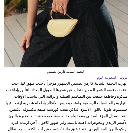
النجمة اللبنانية كارمن بصيبص
بيروت - السعودية اليوم
أبهرت النجمة اللبنانية كارمن بصيبص الجمهور مؤخراً بأحدث ظهور لها، حيث
اعتمدت قصة الشعر القصير متخلية عن شعرها الطويل المعتاد، لتتألق بإطلالات
مبتكرة وخاطفة جمعت بين التصاميم العملية والراقية التي تناسب الأوقات
النهارية والمناسبات الرسمية. ولفتت بصيبص الأنظار بإطلالة عصرية ارتدت فيها
جمبسوت طويل باللون الأسود الداكن بقصة كورسيه ضيقة مكشوفة الكتفين،
بينما انسدل الجزء السفلي بقصة واسعة، ونسقت معه حقيبة يد صغيرة باللون
الأصفر الزبدي ومجوهرات ذهبية ناعمة. وفي ظهور كاجوال آخر، ارتدت كنزة
تريكو باللون البيج الوردي بفتحة عنق مائلة كشفت عن أحد الكتفين، مع بنطال