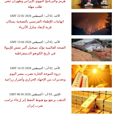
هرمز والبرنامج النووي الإيراني وطهران تنفي
طلب مهلة
GMT 22:02 2026 الأحد ,02 آب / أغسطس
اتهامات للإطفاء الفرنسي بالتضحية بسكان
قرية لإنقاذ منازل الأثرياء
GMT 13:04 2026 الأحد ,02 آب / أغسطس
الصحة العالمية تؤكد تسجيل أكبر تفش للإيبولا
في تاريخ الكونغو الديمقراطية
GMT 14:33 2026 الأحد ,02 آب / أغسطس
ذروة الموجة الحارة تضرب مصر اليوم
وتحذيرات من الإجهاد الحراري وأضرار زراعية
GMT 08:36 2026 الإثنين ,03 آب / أغسطس
الذهب يرتفع مع هبوط النفط إثر إرجاء ترامب
ضرب إيران