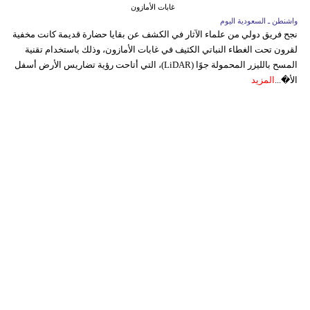
غابات الأمازون
واشنطن ـ السعودية اليوم
نجح فريق دولي من علماء الآثار في الكشف عن بقايا حضارة قديمة كانت مخفية
لقرون تحت الغطاء النباتي الكثيف في غابات الأمازون، وذلك باستخدام تقنية
المسح بالليزر المحمولة جوًا (LiDAR)، التي أتاحت رؤية تضاريس الأرض أسفل
الأ�...
المزيد