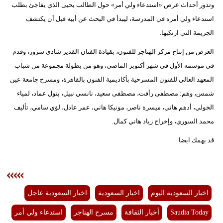
وتدور أحداث عرض «استدعاء ولي أمر» حول الطالب يحيى الذي يفاجئ بطلب
فيديو
استدعاء ولي أمره في المدرسة، ليبدأ في البحث عن أبيه قبل أن يكتشف
الجريمة التي ارتكبها.
سيارات
العرض من إنتاج مركز الهناجر للفنون، بقيادة الفنان القدير شادي سرور، وقدم
في موسمه الأول في شهر أكتوبر الماضي، وهو من بطولة مجموعة من شباب
المعهد العالي للفنون المسرحية بأكاديمية الفنون بالقاهرة، ومسرح جامعة عين
شمس، وهم: مصطفى رأفت، مصطفى سعيد، نانسي نبيل، بتول عماد، لمياء
الخولي، أدهم هاني، ميسرة ناصر، مونيكا هاني، عمر عادل، لؤي سامي، تأليف
محمد السوري، وإخراج زياد هاني كمال.
قد يهمك ايضا
اخبار السعودية اليوم
اخبار السعودية
اخبار السعودية عاجل
Saudia Today
أخبار الثقافة
مسرح الهناجر
استدعاء ولي أمر