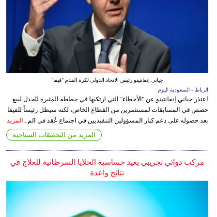
جياني إنفانتينو رئيس الاتحاد الدولي لكرة القدم "فيفا"
الرباط - السعودية اليوم
اعتذر جياني إنفانتينو عن "الأخطاء" التي ارتكبها في خططه المثيرة للجدل لبيع
حصص في المسابقات لمستثمرين من القطاع الخاص، لكنه سيظل رئيساً للفيفا
بعد حصوله على دعم كبار المسؤولين التنفيذيين في اجتماع عُقد في الم...
المزيد
المزيد من التحقيقات السياحية
مركب دوائي تجريبي يعيد حساسية الخلايا السرطانية للعلاج في
نتائج واعدة