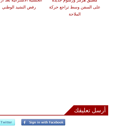
في ريف دمشق
مضيق هرمز ورسوم جديدة
الجنسية الأسترالية بعد أز
على السفن وسط تراجع حركة
رفض النشيد الوطني
الملاحة
أرسل تعليقك