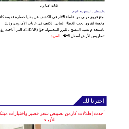
غابات الأمازون
واشنطن ـ السعودية اليوم
نجح فريق دولي من علماء الآثار في الكشف عن بقايا حضارة قديمة كا
مخفية لقرون تحت الغطاء النباتي الكثيف في غابات الأمازون، وذلك
باستخدام تقنية المسح بالليزر المحمولة جوًا (LiDAR)، التي أتاحت
تضاريس الأرض أسفل الأ�...
المزيد
إخترنا لك
أحدث إطلالات كارمن بصيبص شعر قصير واختيارات مبتك
للأزياء