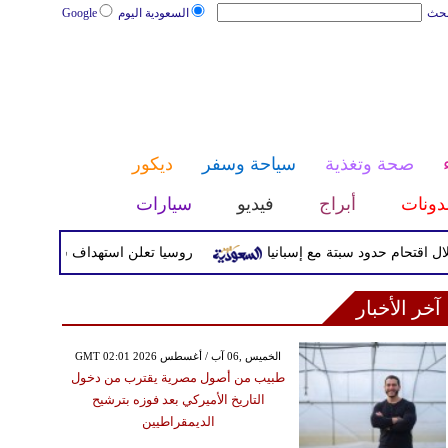
بحث
السعودية اليوم
Google
صحة وتغذية
سياحة وسفر
ديكور
دونات
أبراج
فيديو
سيارات
روسيا تعلن استهداف سفينتي شحن أوكراني
آخر الأخبار
GMT 02:01 2026 الخميس ,06 آب / أغسطس
طبيب من أصول مصرية يقترب من دخول
التاريخ الأميركي بعد فوزه بترشيح
الديمقراطيين