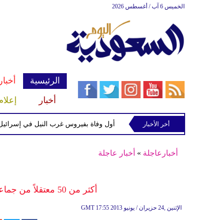
الخميس 6 آب / أغسطس 2026
الرئيسية
أخبار
أخبار
إعلام
فض النشيد الوطني
أخر الأخبار
أول وفاة بفيروس غرب النيل في إسرائيل منذ بداية 2026 بعد تسجيل 10 إصا
أخبارعاجلة
»
أخبار عاجلة
أكثر من 50 معتقلاً من جماعة أحمد الاسير بعهدة الجيش اللبناني
17:55 2013 الإثنين ,24 حزيران / يونيو
GMT