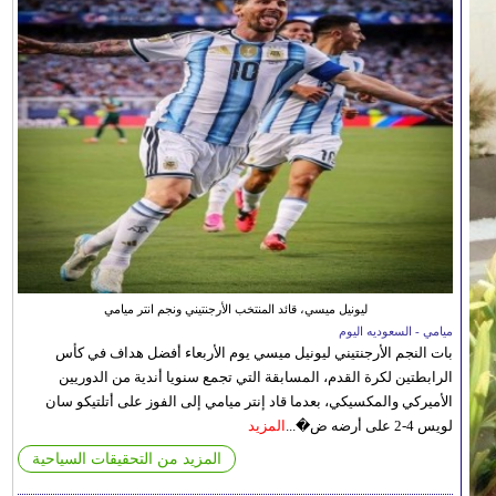
ليونيل ميسي، قائد المنتخب الأرجنتيني ونجم انتر ميامي
ميامي - السعوديه اليوم
بات النجم الأرجنتيني ليونيل ميسي يوم الأربعاء أفضل هداف في كأس
الرابطتين لكرة القدم، المسابقة التي تجمع سنويا أندية من الدوريين
الأميركي والمكسيكي، بعدما قاد إنتر ميامي إلى الفوز على أتلتيكو سان
لويس 4-2 على أرضه ض�...
المزيد
المزيد من التحقيقات السياحية