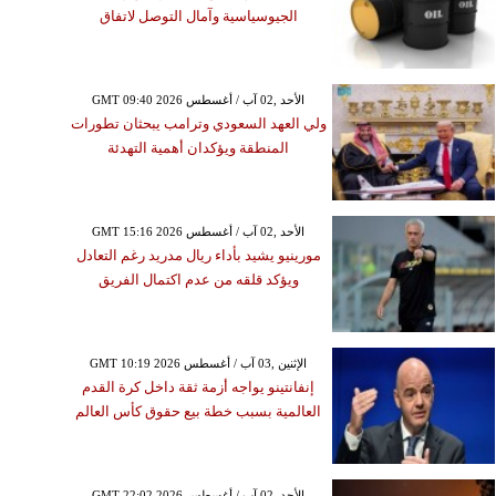
الجيوسياسية وآمال التوصل لاتفاق
GMT 09:40 2026 الأحد ,02 آب / أغسطس
ولي العهد السعودي وترامب يبحثان تطورات
المنطقة ويؤكدان أهمية التهدئة
GMT 15:16 2026 الأحد ,02 آب / أغسطس
مورينيو يشيد بأداء ريال مدريد رغم التعادل
ويؤكد قلقه من عدم اكتمال الفريق
GMT 10:19 2026 الإثنين ,03 آب / أغسطس
إنفانتينو يواجه أزمة ثقة داخل كرة القدم
العالمية بسبب خطة بيع حقوق كأس العالم
GMT 22:02 2026 الأحد ,02 آب / أغسطس