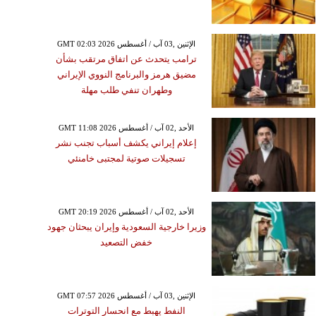
GMT 02:03 2026 الإثنين ,03 آب / أغسطس
ترامب يتحدث عن اتفاق مرتقب بشأن
مضيق هرمز والبرنامج النووي الإيراني
وطهران تنفي طلب مهلة
GMT 11:08 2026 الأحد ,02 آب / أغسطس
إعلام إيراني يكشف أسباب تجنب نشر
تسجيلات صوتية لمجتبى خامنئي
GMT 20:19 2026 الأحد ,02 آب / أغسطس
وزيرا خارجية السعودية وإيران يبحثان جهود
خفض التصعيد
GMT 07:57 2026 الإثنين ,03 آب / أغسطس
النفط يهبط مع انحسار التوترات