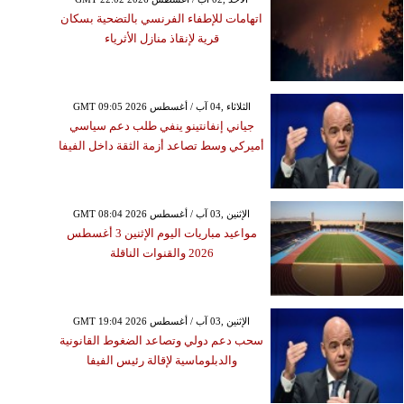
اتهامات للإطفاء الفرنسي بالتضحية بسكان
قرية لإنقاذ منازل الأثرياء
GMT 09:05 2026 الثلاثاء ,04 آب / أغسطس
جياني إنفانتينو ينفي طلب دعم سياسي
أميركي وسط تصاعد أزمة الثقة داخل الفيفا
GMT 08:04 2026 الإثنين ,03 آب / أغسطس
مواعيد مباريات اليوم الإثنين 3 أغسطس
2026 والقنوات الناقلة
GMT 19:04 2026 الإثنين ,03 آب / أغسطس
سحب دعم دولي وتصاعد الضغوط القانونية
والدبلوماسية لإقالة رئيس الفيفا