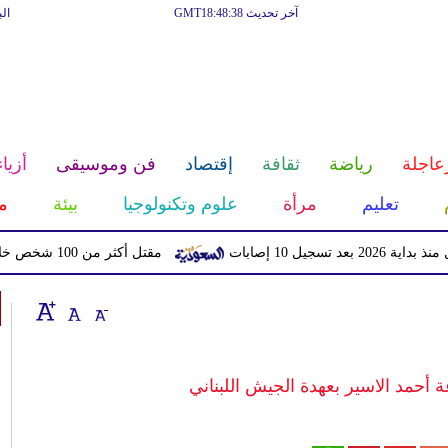
آخر تحديث GMT18:48:38
ال
عاجلة
رياضة
ثقافة
إقتصاد
فن وموسيقى
أزياء
تعليم
مرأة
علوم وتكنولوجيا
بيئة
م
بات
مقتل أكثر من 100 شخص خلال اقتحام حدود سبتة مع إسبانيا