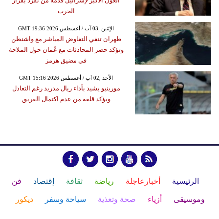
العون الأكبر لإسرائيل قدمه من تفرد بقرار
الحرب
GMT 19:36 2026 الإثنين ,03 آب / أغسطس
طهران تنفي التفاوض المباشر مع واشنطن
وتؤكد حصر المحادثات مع عُمان حول الملاحة
في مضيق هرمز
GMT 15:16 2026 الأحد ,02 آب / أغسطس
مورينيو يشيد بأداء ريال مدريد رغم التعادل
ويؤكد قلقه من عدم اكتمال الفريق
الرئيسية
أخبارعاجلة
رياضة
ثقافة
إقتصاد
فن
وموسيقى
أزياء
صحة وتغذية
سياحة وسفر
ديكور