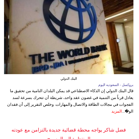
البنك الدولي
بروكسل - السعوديه اليوم
قال البنك الدولي إن الذكاء الاصطناعي قد يمكن البلدان النامية من تحقيق ما
يعادل قرناً من التنمية في غضون عقد واحد، شريطة أن تتحرك بسرعة لسد
الفجوات في مجالات الطاقة والاتصال والمهارات. وخلص التقرير إلى أن فقدان
الو�...
المزيد
فضل شاكر يواجه محطة قضائية جديدة بالتزامن مع عودته
المنتظرة إلى المسرح