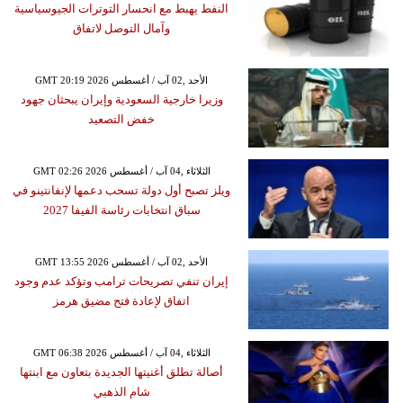
النفط يهبط مع انحسار التوترات الجيوسياسية
وآمال التوصل لاتفاق
GMT 20:19 2026 الأحد ,02 آب / أغسطس
وزيرا خارجية السعودية وإيران يبحثان جهود
خفض التصعيد
GMT 02:26 2026 الثلاثاء ,04 آب / أغسطس
ويلز تصبح أول دولة تسحب دعمها لإنفانتينو في
سباق انتخابات رئاسة الفيفا 2027
GMT 13:55 2026 الأحد ,02 آب / أغسطس
إيران تنفي تصريحات ترامب وتؤكد عدم وجود
اتفاق لإعادة فتح مضيق هرمز
GMT 06:38 2026 الثلاثاء ,04 آب / أغسطس
أصالة تطلق أغنيتها الجديدة بتعاون مع ابنتها
شام الذهبي