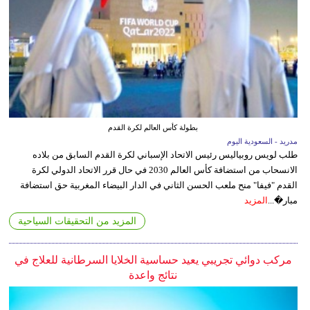
بطولة كأس العالم لكرة القدم
مدريد - السعودية اليوم
طلب لويس روبياليس رئيس الاتحاد الإسباني لكرة القدم السابق من بلاده
الانسحاب من استضافة كأس العالم 2030 في حال قرر الاتحاد الدولي لكرة
القدم "فيفا" منح ملعب الحسن الثاني في الدار البيضاء المغربية حق استضافة
مبار�...
المزيد
المزيد من التحقيقات السياحية
مركب دوائي تجريبي يعيد حساسية الخلايا السرطانية للعلاج في
نتائج واعدة