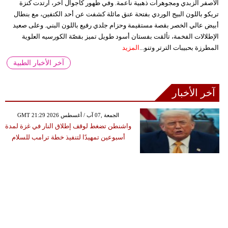
الأصفر الزبدي ومجوهرات ذهبية ناعمة. وفي ظهور كاجوال آخر، ارتدت كنزة
تريكو باللون البيج الوردي بفتحة عنق مائلة كشفت عن أحد الكتفين، مع بنطال
أبيض عالي الخصر بقصة مستقيمة وحزام جلدي رفيع باللون البني. وعلى صعيد
الإطلالات الفخمة، تألقت بفستان أسود طويل تميز بقصّة الكورسيه العلوية
المطرزة بحبيبات الترتر وتنو...
المزيد
آخر الأخبار الطبية
آخر الأخبار
GMT 21:29 2026 الجمعة ,07 آب / أغسطس
واشنطن تضغط لوقف إطلاق النار في غزة لمدة
أسبوعين تمهيدًا لتنفيذ خطة ترامب للسلام