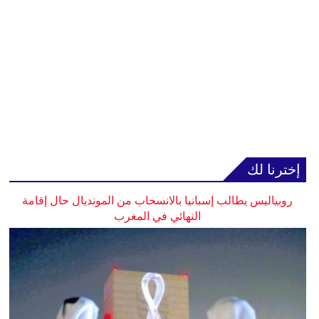
إخترنا لك
روبياليس يطالب إسبانيا بالانسحاب من المونديال حال إقامة
النهائي في المغرب