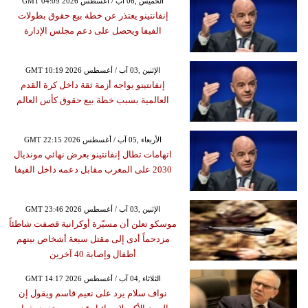
GMT 04:09 2026 الخميس ,06 آب / أغسطس
إنفانتينو يعتذر عن خطة بيع حقوق بطولات
الفيفا ويحصل على دعم مجلس الإدارة
GMT 10:19 2026 الإثنين ,03 آب / أغسطس
إنفانتينو يواجه أزمة ثقة داخل كرة القدم
العالمية بسبب خطة بيع حقوق كأس العالم
GMT 22:15 2026 الأربعاء ,05 آب / أغسطس
اتهامات تطال إنفانتينو بعرض نهائي مونديال
2030 على المغرب مقابل دعمه داخل الفيفا
GMT 23:46 2026 الإثنين ,03 آب / أغسطس
موسكو تعلن أن مسيّرة أوكرانية قصفت شاطئاً
مزدحماً أدى إلى مقتل سبعة أشخاص بينهم
أطفال وإصابة 40 آخرين
GMT 14:17 2026 الثلاثاء ,04 آب / أغسطس
نواف سلام يرد على نعيم قاسم ويقول إن