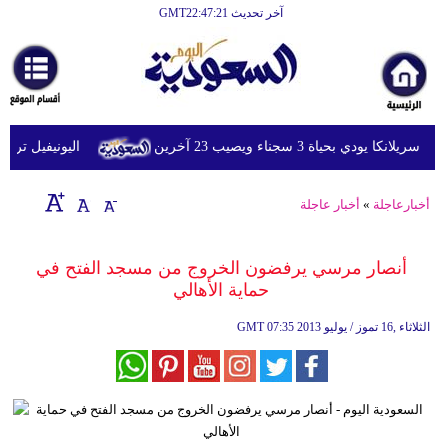
آخر تحديث GMT22:47:21
الرئيسية
أخبارعاجلة
رياضة
ي بحياة 3 سجناء ويصيب 23 آخرين
اليونيفيل ترصد إطلاق 113 مقذوفا إسرائيليا على لبنان 
ثقافة
إقتصاد
أخبارعاجلة
»
أخبار عاجلة
فن
أنصار مرسي يرفضون الخروج من مسجد الفتح في
وموسيقى
حماية الأهالي
أزياء
07:35 2013 الثلاثاء ,16 تموز / يوليو
GMT
صحة
وتغذية
سياحة