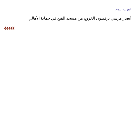
وسفر
العرب اليوم
ديكور
أنصار مرسي يرفضون الخروج من مسجد الفتح في حماية الأهالي
أخبار
إعلام
تعليم
مرأة
علوم
وتكنولوجيا
بيئة
مدوَّنات
أبراج