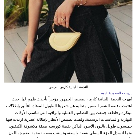
النجمة اللبنانية كارمن بصيبص
بيروت - السعودية اليوم
أبهرت النجمة اللبنانية كارمن بصيبص الجمهور مؤخراً بأحدث ظهور لها، حيث
اعتمدت قصة الشعر القصير متخلية عن شعرها الطويل المعتاد، لتتألق بإطلالات
مبتكرة وخاطفة جمعت بين التصاميم العملية والراقية التي تناسب الأوقات
النهارية والمناسبات الرسمية. ولفتت بصيبص الأنظار بإطلالة عصرية ارتدت فيها
جمبسوت طويل باللون الأسود الداكن بقصة كورسيه ضيقة مكشوفة الكتفين،
بينما انسدل الجزء السفلي بقصة واسعة، ونسقت معه حقيبة يد صغيرة باللون