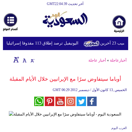
آخر تحديث GMT22:04:39
الرئيسية
أخبارعاجلة
رياضة
اليونيفيل ترصد إطلاق 113 مقذوفا إسرائيليا على لبنان خلال يوم واحد
ثقافة
إقتصاد
أخبارعاجلة
»
أخبار عاجلة
فن
أوباما سيتفاوض سرًا مع الإيرانيين خلال الأيام المقبلة
وموسيقى
06:29 2012 الخميس ,13 كانون الأول / ديسمبر
GMT
أزياء
صحة
وتغذية
سياحة
العرب اليوم