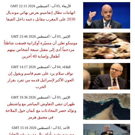
GMT 22:15 2026 الأربعاء ,05 آب / أغسطس
اتهامات تطال إنفانتينو بعرض نهائي مونديال
2030 على المغرب مقابل دعمه داخل الفيفا
GMT 23:46 2026 الإثنين ,03 آب / أغسطس
موسكو تعلن أن مسيّرة أوكرانية قصفت شاطئاً
مزدحماً أدى إلى مقتل سبعة أشخاص بينهم
أطفال وإصابة 40 آخرين
GMT 14:17 2026 الثلاثاء ,04 آب / أغسطس
نواف سلام يرد على نعيم قاسم ويقول إن
العون الأكبر لإسرائيل قدمه من تفرد بقرار
الحرب
GMT 19:36 2026 الإثنين ,03 آب / أغسطس
طهران تنفي التفاوض المباشر مع واشنطن
وتؤكد حصر المحادثات مع عُمان حول الملاحة
في مضيق هرمز
GMT 15:16 2026 الأحد ,02 آب / أغسطس
مورينيو يشيد بأداء ريال مدريد رغم التعادل