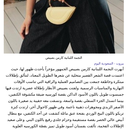
النجمة اللبنانية كارمن بصيبص
بيروت - السعودية اليوم
أبهرت النجمة اللبنانية كارمن بصيبص الجمهور مؤخراً بأحدث ظهور لها، حيث
اعتمدت قصة الشعر القصير متخلية عن شعرها الطويل المعتاد، لتتألق بإطلالات
مبتكرة وخاطفة جمعت بين التصاميم العملية والراقية التي تناسب الأوقات
النهارية والمناسبات الرسمية. ولفتت بصيبص الأنظار بإطلالة عصرية ارتدت فيها
جمبسوت طويل باللون الأسود الداكن بقصة كورسيه ضيقة مكشوفة الكتفين،
بينما انسدل الجزء السفلي بقصة واسعة، ونسقت معه حقيبة يد صغيرة باللون
الأصفر الزبدي ومجوهرات ذهبية ناعمة. وفي ظهور كاجوال آخر، ارتدت كنزة
تريكو باللون البيج الوردي بفتحة عنق مائلة كشفت عن أحد الكتفين، مع بنطال
أبيض عالي الخصر بقصة مستقيمة وحزام جلدي رفيع باللون البني. وعلى صعيد
الإطلالات الفخمة، تألقت بفستان أسود طويل تميز بقصّة الكورسيه العلوية