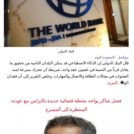
البنك الدولي
بروكسل - السعوديه اليوم
قال البنك الدولي إن الذكاء الاصطناعي قد يمكن البلدان النامية من تحقيق ما
يعادل قرناً من التنمية في غضون عقد واحد، شريطة أن تتحرك بسرعة لسد
الفجوات في مجالات الطاقة والاتصال والمهارات. وخلص التقرير إلى أن فقدان
الو�...
المزيد
فضل شاكر يواجه محطة قضائية جديدة بالتزامن مع عودته
المنتظرة إلى المسرح