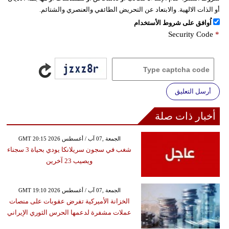
أو الذات الالهية. والابتعاد عن التحريض الطائفي والعنصري والشتائم.
اُوافق على شروط الأستخدام
Security Code
*
أرسل التعليق
أخبار ذات صلة
GMT 20:15 2026 الجمعة ,07 آب / أغسطس
شغب في سجون سريلانكا يودي بحياة 3 سجناء
ويصيب 23 آخرين
GMT 19:10 2026 الجمعة ,07 آب / أغسطس
الخزانة الأميركية تفرض عقوبات على منصات
عملات مشفرة لدعمها الحرس الثوري الإيراني