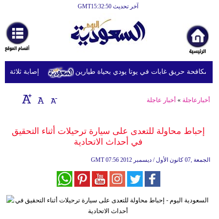
آخر تحديث GMT15:32:50
الرئيسية
أخبارعاجلة
رياضة
مكافحة حريق غابات في يوتا يودي بحياة طيارين
إصابة ثلاثة عسكري
ثقافة
إقتصاد
أخبارعاجلة
»
أخبار عاجلة
فن
إحباط محاولة للتعدى على سيارة ترحيلات أثناء التحقيق
وموسيقى
في أحداث الاتحادية
أزياء
07:56 2012 الجمعة ,07 كانون الأول / ديسمبر
GMT
صحة
وتغذية
سياحة