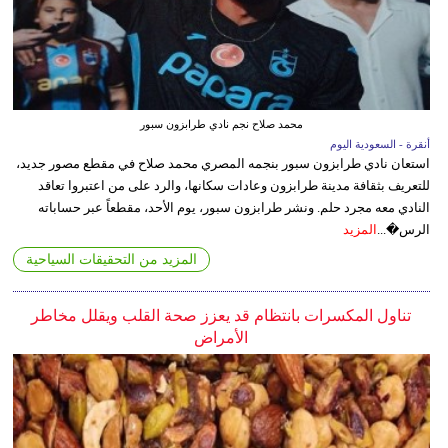
محمد صلاح نجم نادي طرابزون سبور
أنقرة - السعودية اليوم
استعان نادي طرابزون سبور بنجمه المصري محمد صلاح في مقطع مصور جديد،
للتعريف بثقافة مدينة طرابزون وعادات سكانها، والرد على من اعتبروا تعاقد
النادي معه مجرد حلم. ونشر طرابزون سبور، يوم الأحد، مقطعاً عبر حساباته
الرس�...
المزيد
المزيد من التحقيقات السياحية
تناول المكسرات بانتظام قد يعزز صحة القلب ويقلل مخاطر
الأمراض