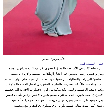
الأميرة رجوة الحسين
عمّان - السعودية اليوم
يبرز تشابه لافت في الأسلوب والمذاق العصري لكل من كيت ميدلتون، أميرة
ويلز، والأميرة رجوة الحسين، في اختيار الإطلالات الصيفية والأزياء الرسمية
المناسبة للزيارات والفعاليات الرسمية، حيث تعتمد كل منهما على خيارات تجمع
بين المحافظة، والأناقة العصرية، والتناسق الدقيق في اختيار القطع والمكملات.
وتُعد الأطقم الرسمية والبدل الكلاسيكية من أبرز الاختيارات الجذابة التي فضلتها
الأميرتان؛ حيث ظهرت كيت ميدلتون بطقم باللون الأحمر الزاهي بأكمام قصيرة
وحزام رفيع على الخصر وتنورة ميدي مريحة نسقتها مع مجوهرات ألماسية
رقيقة، كما أطلت ببدلة رسمية بلون أزرق سماوي بجاكيت واسع وبنطلون