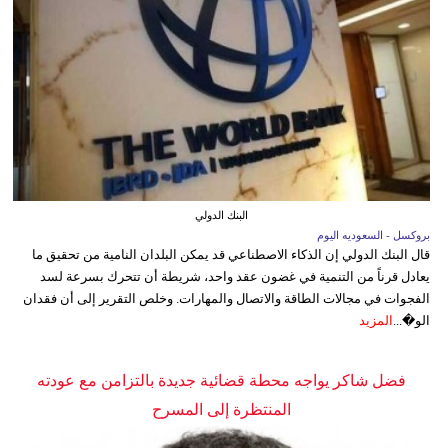
البنك الدولي
بروكسل - السعوديه اليوم
قال البنك الدولي إن الذكاء الاصطناعي قد يمكن البلدان النامية من تحقيق ما
يعادل قرناً من التنمية في غضون عقد واحد، شريطة أن تتحرك بسرعة لسد
الفجوات في مجالات الطاقة والاتصال والمهارات. وخلص التقرير إلى أن فقدان
الو�...
المزيد
فضل شاكر يواجه محطة قضائية جديدة بالتزامن مع عودته
المنتظرة إلى المسرح