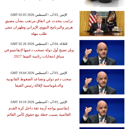
GMT 02:03 2026 الإثنين ,03 آب / أغسطس
ترامب يتحدث عن اتفاق مرتقب بشأن مضيق
هرمز والبرنامج النووي الإيراني وطهران تنفي
طلب مهلة
GMT 02:26 2026 الثلاثاء ,04 آب / أغسطس
ويلز تصبح أول دولة تسحب دعمها لإنفانتينو في
سباق انتخابات رئاسة الفيفا 2027
GMT 19:04 2026 الإثنين ,03 آب / أغسطس
سحب دعم دولي وتصاعد الضغوط القانونية
والدبلوماسية لإقالة رئيس الفيفا
GMT 10:19 2026 الإثنين ,03 آب / أغسطس
إنفانتينو يواجه أزمة ثقة داخل كرة القدم
العالمية بسبب خطة بيع حقوق كأس العالم