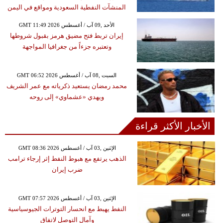
المنشآت النفطية السعودية ومواقع في اليمن
GMT 11:49 2026 الأحد ,09 آب / أغسطس
إيران تربط فتح مضيق هرمز بقبول شروطها
وتعتبره جزءاً من جغرافيا المواجهة
GMT 06:52 2026 السبت ,08 آب / أغسطس
محمد رمضان يستعيد ذكرياته مع عمر الشريف
ويهدي «عشماوي» إلى روحه
الأخبار الأكثر قراءة
GMT 08:36 2026 الإثنين ,03 آب / أغسطس
الذهب يرتفع مع هبوط النفط إثر إرجاء ترامب
ضرب إيران
GMT 07:57 2026 الإثنين ,03 آب / أغسطس
النفط يهبط مع انحسار التوترات الجيوسياسية
وآمال التوصل لاتفاق