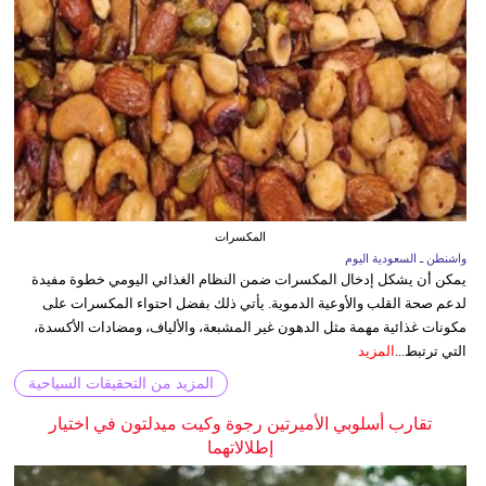
المكسرات
واشنطن ـ السعودية اليوم
يمكن أن يشكل إدخال المكسرات ضمن النظام الغذائي اليومي خطوة مفيدة
لدعم صحة القلب والأوعية الدموية. يأتي ذلك بفضل احتواء المكسرات على
مكونات غذائية مهمة مثل الدهون غير المشبعة، والألياف، ومضادات الأكسدة،
التي ترتبط...
المزيد
المزيد من التحقيقات السياحية
تقارب أسلوبي الأميرتين رجوة وكيت ميدلتون في اختيار
إطلالاتهما