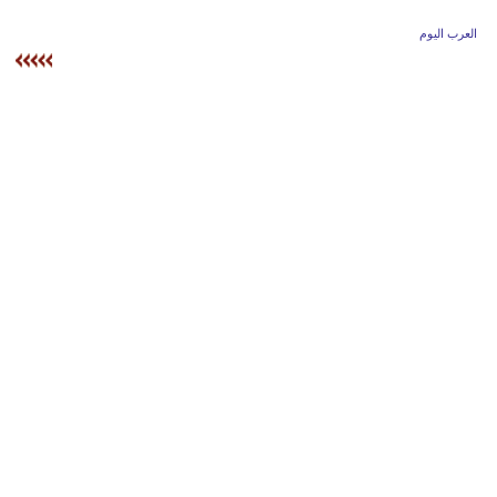
وسفر
العرب اليوم
ديكور
أخبار
إعلام
تعليم
مرأة
علوم
وتكنولوجيا
بيئة
مدوَّنات
أبراج