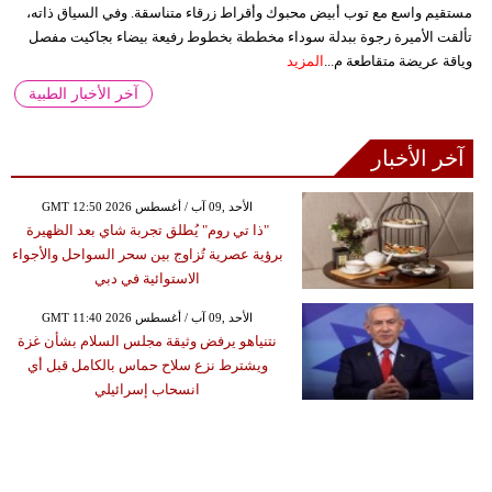
مستقيم واسع مع توب أبيض محبوك وأقراط زرقاء متناسقة. وفي السياق ذاته،
تألقت الأميرة رجوة ببدلة سوداء مخططة بخطوط رفيعة بيضاء بجاكيت مفصل
وياقة عريضة متقاطعة م...
المزيد
آخر الأخبار الطبية
آخر الأخبار
GMT 12:50 2026 الأحد ,09 آب / أغسطس
"ذا تي روم" يُطلق تجربة شاي بعد الظهيرة
برؤية عصرية تُزاوج بين سحر السواحل والأجواء
الاستوائية في دبي
GMT 11:40 2026 الأحد ,09 آب / أغسطس
نتنياهو يرفض وثيقة مجلس السلام بشأن غزة
ويشترط نزع سلاح حماس بالكامل قبل أي
انسحاب إسرائيلي