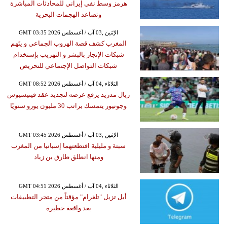
هرمز وسط نفي إيراني للمحادثات المباشرة
وتصاعد الهجمات البحرية
GMT 03:35 2026 الإثنين ,03 آب / أغسطس
المغرب كشف قصة الهروب الجماعي و يتَهم
شبكات الإتجار بالبشر و التهريب بإستخدام
شبكات التواصل الإجتماعي للتحريض
GMT 08:52 2026 الثلاثاء ,04 آب / أغسطس
ريال مدريد يرفع عرضه لتجديد عقد فينيسيوس
وجونيور يتمسك براتب 30 مليون يورو سنويًا
GMT 03:45 2026 الإثنين ,03 آب / أغسطس
سبتة و مليلية اقتطعتهما إسبانيا من المغرب
ومنها انطلق طارق بن زياد
GMT 04:51 2026 الثلاثاء ,04 آب / أغسطس
أبل تزيل "تلغرام" مؤقتاً من متجر التطبيقات
بعد واقعة خطيرة