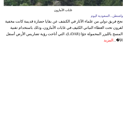
غابات الأمازون
واشنطن ـ السعودية اليوم
نجح فريق دولي من علماء الآثار في الكشف عن بقايا حضارة قديمة كانت مخفية
لقرون تحت الغطاء النباتي الكثيف في غابات الأمازون، وذلك باستخدام تقنية
المسح بالليزر المحمولة جوًا (LiDAR)، التي أتاحت رؤية تضاريس الأرض أسفل
الأ�...
المزيد