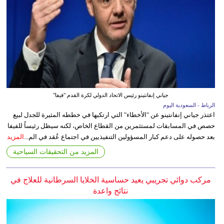
جياني إنفانتينو رئيس الاتحاد الدولي لكرة القدم "فيفا"
الرباط - السعودية اليوم
اعتذر جياني إنفانتينو عن "الأخطاء" التي ارتكبها في خططه المثيرة للجدل لبيع
حصص في المسابقات لمستثمرين من القطاع الخاص، لكنه سيظل رئيساً للفيفا
بعد حصوله على دعم كبار المسؤولين التنفيذيين في اجتماع عُقد في الم...
المزيد
المزيد من التحقيقات السياحية
مركب دوائي تجريبي يعيد حساسية الخلايا السرطانية للعلاج في
نتائج واعدة