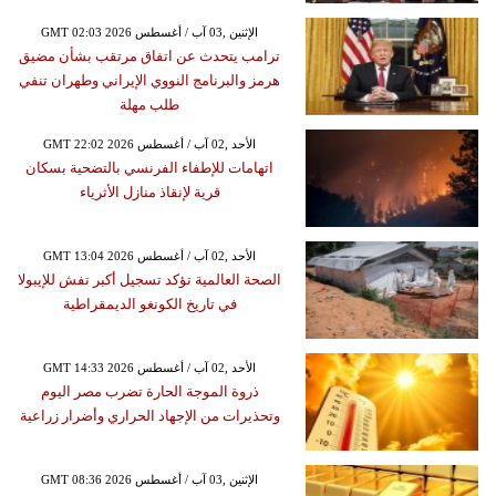
GMT 02:03 2026 الإثنين ,03 آب / أغسطس
ترامب يتحدث عن اتفاق مرتقب بشأن مضيق
هرمز والبرنامج النووي الإيراني وطهران تنفي
طلب مهلة
GMT 22:02 2026 الأحد ,02 آب / أغسطس
اتهامات للإطفاء الفرنسي بالتضحية بسكان
قرية لإنقاذ منازل الأثرياء
GMT 13:04 2026 الأحد ,02 آب / أغسطس
الصحة العالمية تؤكد تسجيل أكبر تفش للإيبولا
في تاريخ الكونغو الديمقراطية
GMT 14:33 2026 الأحد ,02 آب / أغسطس
ذروة الموجة الحارة تضرب مصر اليوم
وتحذيرات من الإجهاد الحراري وأضرار زراعية
GMT 08:36 2026 الإثنين ,03 آب / أغسطس