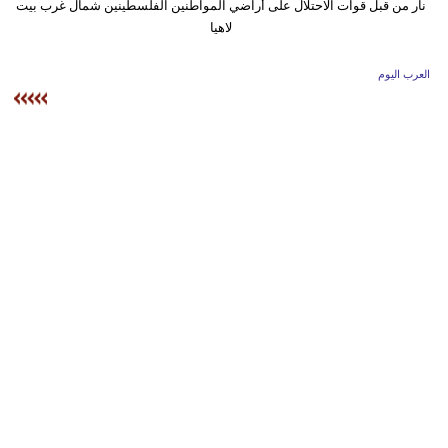
وسفر
ديكور
العرب اليوم
أخبار
إعلام
تعليم
مرأة
علوم
وتكنولوجيا
بيئة
مدوَّنات
أبراج