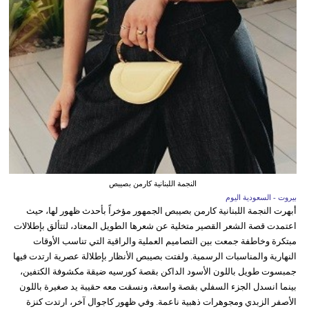
النجمة اللبنانية كارمن بصيبص
بيروت - السعودية اليوم
أبهرت النجمة اللبنانية كارمن بصيبص الجمهور مؤخراً بأحدث ظهور لها، حيث
اعتمدت قصة الشعر القصير متخلية عن شعرها الطويل المعتاد، لتتألق بإطلالات
مبتكرة وخاطفة جمعت بين التصاميم العملية والراقية التي تناسب الأوقات
النهارية والمناسبات الرسمية. ولفتت بصيبص الأنظار بإطلالة عصرية ارتدت فيها
جمبسوت طويل باللون الأسود الداكن بقصة كورسيه ضيقة مكشوفة الكتفين،
بينما انسدل الجزء السفلي بقصة واسعة، ونسقت معه حقيبة يد صغيرة باللون
الأصفر الزبدي ومجوهرات ذهبية ناعمة. وفي ظهور كاجوال آخر، ارتدت كنزة