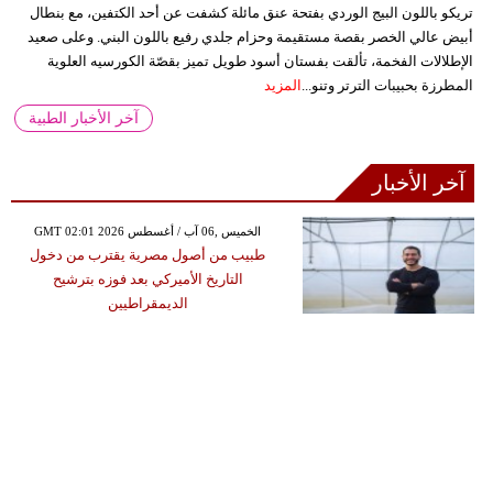
تريكو باللون البيج الوردي بفتحة عنق مائلة كشفت عن أحد الكتفين، مع بنطال
أبيض عالي الخصر بقصة مستقيمة وحزام جلدي رفيع باللون البني. وعلى صعيد
الإطلالات الفخمة، تألقت بفستان أسود طويل تميز بقصّة الكورسيه العلوية
المطرزة بحبيبات الترتر وتنو...
المزيد
آخر الأخبار الطبية
آخر الأخبار
GMT 02:01 2026 الخميس ,06 آب / أغسطس
طبيب من أصول مصرية يقترب من دخول
التاريخ الأميركي بعد فوزه بترشيح
الديمقراطيين