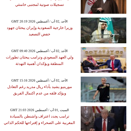
تسجيلات صوتية لمجتبى خامنئي
GMT 20:19 2026 الأحد ,02 آب / أغسطس
وزيرا خارجية السعودية وإيران يبحثان جهود
خفض التصعيد
GMT 09:40 2026 الأحد ,02 آب / أغسطس
ولي العهد السعودي وترامب يبحثان تطورات
المنطقة ويؤكدان أهمية التهدئة
GMT 15:16 2026 الأحد ,02 آب / أغسطس
مورينيو يشيد بأداء ريال مدريد رغم التعادل
ويؤكد قلقه من عدم اكتمال الفريق
GMT 21:03 2026 السبت ,01 آب / أغسطس
ترامب يجدد اعتراف واشنطن بالسيادة
المغربية على الصحراء و إقتراحها للحكم الذاتي