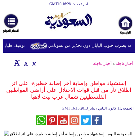
آخر تحديث GMT10:16:28
الرئيسية
أخبارعاجلة
رياضة
توقيف طيار ماليز
ثقافة
إقتصاد
أخبارعاجلة
»
أخبار عاجلة
فن
إستشهاد مواطن وإصابة آخر إصابة خطيرة، على اثر
وموسيقى
اطلاق نار من قبل قوات الاحتلال على أراضي المواطنين
الفلسطينين شمال غرب بيت لاهيا
أزياء
16:15 2013 الجمعة ,11 كانون الثاني / يناير
GMT
صحة
وتغذية
سياحة