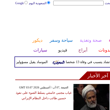
بحث
السعودية اليوم
Google
صحة وتغذية
سياحة وسفر
ديكور
دونات
أبراج
فيديو
سيارات
ي وفاة 13 شخصا
الموساد يقيل مسؤولين بارزين بعد تعثر خط
آخر الأخبار
GMT 03:07 2026 الجمعة ,07 آب / أغسطس
غياب مجتبى خامنئي يسلط الضوء على نفوذ
حسين طائب داخل النظام الإيراني