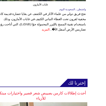
غابات الأمازون
واشنطن ـ السعودية اليوم
نجح فريق دولي من علماء الآثار في الكشف عن بقايا حضارة قديمة كا
مخفية لقرون تحت الغطاء النباتي الكثيف في غابات الأمازون، وذلك
باستخدام تقنية المسح بالليزر المحمولة جوًا (LiDAR)، التي أتاحت
تضاريس الأرض أسفل الأ�...
المزيد
إخترنا لك
أحدث إطلالات كارمن بصيبص شعر قصير واختيارات مبتك
للأزياء