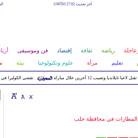
آخر تحديث GMT03:27:02
ال
عاجلة
رياضة
ثقافة
إقتصاد
فن وموسيقى
أزياء
تعليم
مرأة
علوم وتكنولوجيا
بيئة
م
يا وتصيب 12 آخرين خلال مباراة
تفشي الكوليرا في تشاد يتسبب ف
المطارات في محافظة حلب