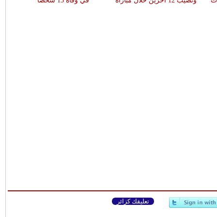
ات
وتصيب 12 آخرين خلال مباراة
في وفاة 13 شخصا
تعليقك كزائر