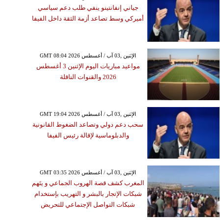
جياني إنفانتينو ينفي طلب دعم سياسي
أميركي وسط تصاعد أزمة الثقة داخل الفيفا
GMT 08:04 2026 الإثنين ,03 آب / أغسطس
مواعيد مباريات اليوم الإثنين 3 أغسطس
2026 والقنوات الناقلة
GMT 19:04 2026 الإثنين ,03 آب / أغسطس
سحب دعم دولي وتصاعد الضغوط القانونية
والدبلوماسية لإقالة رئيس الفيفا
GMT 03:35 2026 الإثنين ,03 آب / أغسطس
المغرب كشف قصة الهروب الجماعي و يتَهم
شبكات الإتجار بالبشر و التهريب بإستخدام
شبكات التواصل الإجتماعي للتحريض