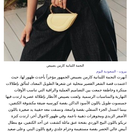
النجمة اللبنانية كارمن بصيبص
بيروت - السعودية اليوم
أبهرت النجمة اللبنانية كارمن بصيبص الجمهور مؤخراً بأحدث ظهور لها، حيث
اعتمدت قصة الشعر القصير متخلية عن شعرها الطويل المعتاد، لتتألق بإطلالات
مبتكرة وخاطفة جمعت بين التصاميم العملية والراقية التي تناسب الأوقات
النهارية والمناسبات الرسمية. ولفتت بصيبص الأنظار بإطلالة عصرية ارتدت فيها
جمبسوت طويل باللون الأسود الداكن بقصة كورسيه ضيقة مكشوفة الكتفين،
بينما انسدل الجزء السفلي بقصة واسعة، ونسقت معه حقيبة يد صغيرة باللون
الأصفر الزبدي ومجوهرات ذهبية ناعمة. وفي ظهور كاجوال آخر، ارتدت كنزة
تريكو باللون البيج الوردي بفتحة عنق مائلة كشفت عن أحد الكتفين، مع بنطال
أبيض عالي الخصر بقصة مستقيمة وحزام جلدي رفيع باللون البني. وعلى صعيد