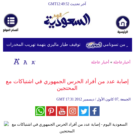
آخر تحديث GMT12:49:52
الرئيسية
أخبارعاجلة
رياضة
توقيف طيار ماليزي بتهمة تهريب المخدرات في إندو
ثقافة
إقتصاد
أخبارعاجلة
»
أخبار عاجلة
فن
إصابة عدد من أفراد الحرس الجمهوري في اشتباكات مع
وموسيقى
المحتجين
أزياء
17:31 2012 الجمعة ,07 كانون الأول / ديسمبر
GMT
صحة
وتغذية
سياحة