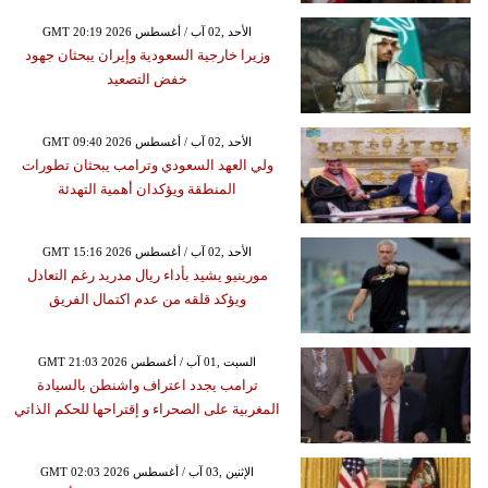
GMT 20:19 2026 الأحد ,02 آب / أغسطس
وزيرا خارجية السعودية وإيران يبحثان جهود
خفض التصعيد
GMT 09:40 2026 الأحد ,02 آب / أغسطس
ولي العهد السعودي وترامب يبحثان تطورات
المنطقة ويؤكدان أهمية التهدئة
GMT 15:16 2026 الأحد ,02 آب / أغسطس
مورينيو يشيد بأداء ريال مدريد رغم التعادل
ويؤكد قلقه من عدم اكتمال الفريق
GMT 21:03 2026 السبت ,01 آب / أغسطس
ترامب يجدد اعتراف واشنطن بالسيادة
المغربية على الصحراء و إقتراحها للحكم الذاتي
GMT 02:03 2026 الإثنين ,03 آب / أغسطس