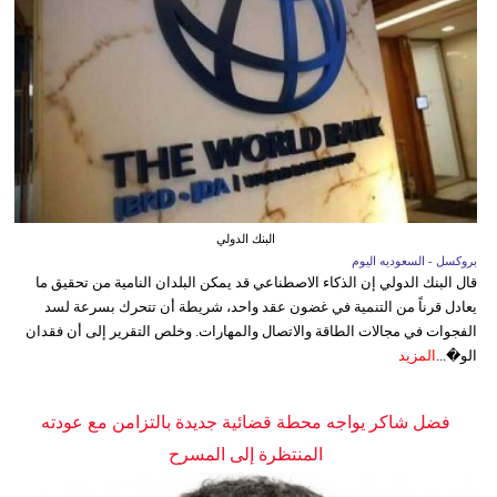
البنك الدولي
بروكسل - السعوديه اليوم
قال البنك الدولي إن الذكاء الاصطناعي قد يمكن البلدان النامية من تحقيق ما
يعادل قرناً من التنمية في غضون عقد واحد، شريطة أن تتحرك بسرعة لسد
الفجوات في مجالات الطاقة والاتصال والمهارات. وخلص التقرير إلى أن فقدان
الو�...
المزيد
فضل شاكر يواجه محطة قضائية جديدة بالتزامن مع عودته
المنتظرة إلى المسرح