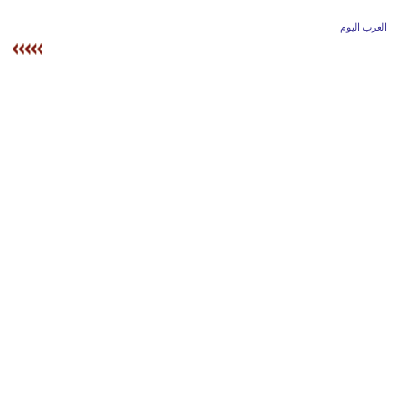
وسفر
العرب اليوم
ديكور
أخبار
إعلام
تعليم
مرأة
علوم
وتكنولوجيا
بيئة
مدوَّنات
أبراج