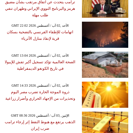
ترامب يتحدث عن اتفاق مرتقب بشأن مضيق
هرمز والبرنامج النووي الإيراني وطهران تنفي
طلب مهلة
GMT 22:02 2026 الأحد ,02 آب / أغسطس
اتهامات للإطفاء الفرنسي بالتضحية بسكان
قرية لإنقاذ منازل الأثرياء
GMT 13:04 2026 الأحد ,02 آب / أغسطس
الصحة العالمية تؤكد تسجيل أكبر تفش للإيبولا
في تاريخ الكونغو الديمقراطية
GMT 14:33 2026 الأحد ,02 آب / أغسطس
ذروة الموجة الحارة تضرب مصر اليوم
وتحذيرات من الإجهاد الحراري وأضرار زراعية
GMT 08:36 2026 الإثنين ,03 آب / أغسطس
الذهب يرتفع مع هبوط النفط إثر إرجاء ترامب
ضرب إيران