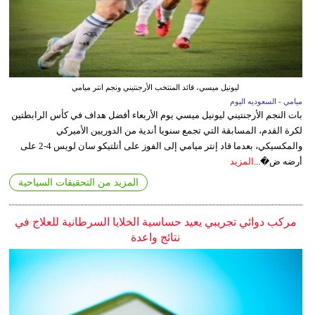
ليونيل ميسي، قائد المنتخب الأرجنتيني ونجم انتر ميامي
ميامي - السعوديه اليوم
بات النجم الأرجنتيني ليونيل ميسي يوم الأربعاء أفضل هداف في كأس الرابطتين
لكرة القدم، المسابقة التي تجمع سنويا أندية من الدوريين الأميركي
والمكسيكي، بعدما قاد إنتر ميامي إلى الفوز على أتلتيكو سان لويس 4-2 على
أرضه ض�...
المزيد
المزيد من التحقيقات السياحية
مركب دوائي تجريبي يعيد حساسية الخلايا السرطانية للعلاج في
نتائج واعدة