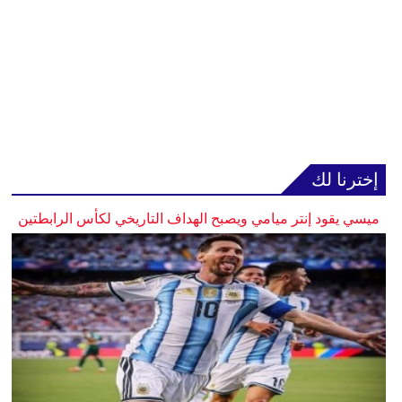
إخترنا لك
ميسي يقود إنتر ميامي ويصبح الهداف التاريخي لكأس الرابطتين