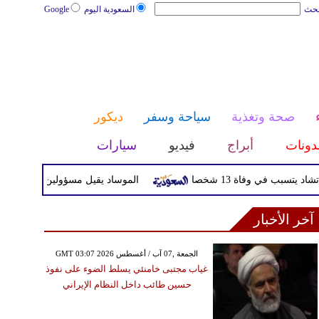
بحث
السعودية اليوم
Google
صحة وتغذية
سياحة وسفر
ديكور
دونات
أبراج
فيديو
سيارات
ي وفاة 13 شخصا
الموساد يقيل مسؤولين بارزين بعد تعثر خط
آخر الأخبار
GMT 03:07 2026 الجمعة ,07 آب / أغسطس
غياب مجتبى خامنئي يسلط الضوء على نفوذ
حسين طائب داخل النظام الإيراني