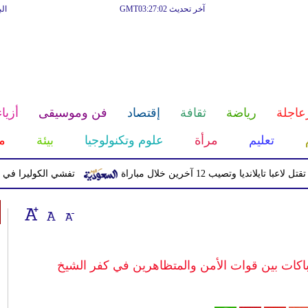
آخر تحديث GMT03:27:02
ال
عاجلة
رياضة
ثقافة
إقتصاد
فن وموسيقى
أزياء
تعليم
مرأة
علوم وتكنولوجيا
بيئة
م
يا وتصيب 12 آخرين خلال مباراة
تفشي الكوليرا في تشاد يتسبب ف