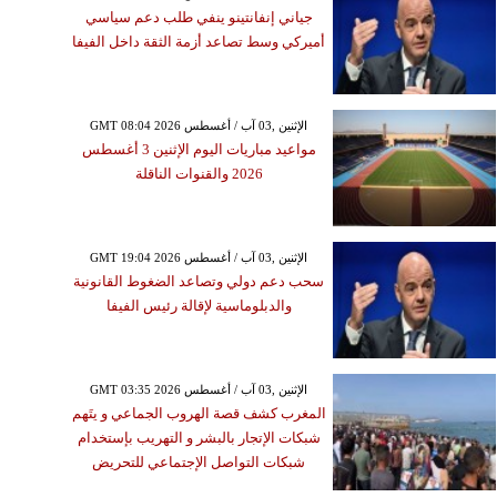
جياني إنفانتينو ينفي طلب دعم سياسي
أميركي وسط تصاعد أزمة الثقة داخل الفيفا
GMT 08:04 2026 الإثنين ,03 آب / أغسطس
مواعيد مباريات اليوم الإثنين 3 أغسطس
2026 والقنوات الناقلة
GMT 19:04 2026 الإثنين ,03 آب / أغسطس
سحب دعم دولي وتصاعد الضغوط القانونية
والدبلوماسية لإقالة رئيس الفيفا
GMT 03:35 2026 الإثنين ,03 آب / أغسطس
المغرب كشف قصة الهروب الجماعي و يتَهم
شبكات الإتجار بالبشر و التهريب بإستخدام
شبكات التواصل الإجتماعي للتحريض