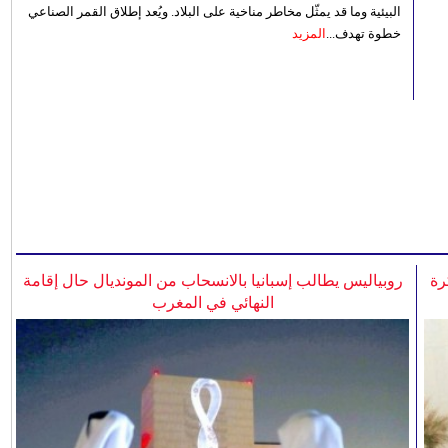
البيئية وما قد يمثّل مخاطر مناخية على البلاد. ويُعد إطلاق القمر الصناعي
خطوة تهدف...
المزيد
رة
روبياليس يطالب إسبانيا بالانسحاب من المونديال حال إقامة
النهائي في المغرب