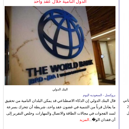
الدول النامية خلال عقد واحد
البنك الدولي
بروكسل - السعوديه اليوم
اني
قال البنك الدولي إن الذكاء الاصطناعي قد يمكن البلدان النامية من تحقيق
ي 5 أغسطس/آب الجاري، إلى 23
ما يعادل قرناً من التنمية في غضون عقد واحد، شريطة أن تتحرك بسرعة
ل
لسد الفجوات في مجالات الطاقة والاتصال والمهارات. وخلص التقرير إلى
أن فقدان الو�...
المزيد