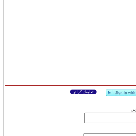
تعليقك كزائر
وني