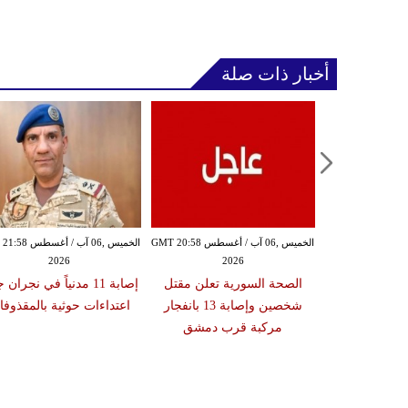
أخبار ذات صلة
الخميس ,06 آب / أغسطس GMT 20:54
الخميس ,06 آب / أغسطس GMT 20:58
الخميس ,06 آب / أغ
2026
2026
20
ة تعلن إصابة
الصحة السورية تعلن مقتل
إصابة 11 مدنياً في نجران
نتا بعد عبوره
شخصين وإصابة 13 بانفجار
اعتداءات حوثية بالمقذوف
 في إسبانيا
مركبة قرب دمشق