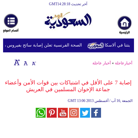
آخر تحديث GMT14:28:18
الرئيسية
أخبارعاجلة
رياضة
الصحة الفرنسية تعلن إصابة سائح بفيروس هانتا بعد
ثقافة
إقتصاد
أخبارعاجلة
»
أخبار عاجلة
فن
إصابة 7 على الأقل في اشتباكات بين قوات الأمن وأعضاء
وموسيقى
جماعة الإخوان المسلمين في العريش
أزياء
13:06 2013 الجمعة ,16 آب / أغسطس
GMT
صحة
وتغذية
سياحة