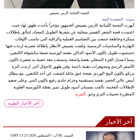
النجمة اللبنانية كارمن بصيبص
بيروت - السعودية اليوم
أبهرت النجمة اللبنانية كارمن بصيبص الجمهور مؤخراً بأحدث ظهور لها، حيث
اعتمدت قصة الشعر القصير متخلية عن شعرها الطويل المعتاد، لتتألق بإطلالات
مبتكرة وخاطفة جمعت بين التصاميم العملية والراقية التي تناسب الأوقات
النهارية والمناسبات الرسمية. ولفتت بصيبص الأنظار بإطلالة عصرية ارتدت فيها
جمبسوت طويل باللون الأسود الداكن بقصة كورسيه ضيقة مكشوفة الكتفين،
بينما انسدل الجزء السفلي بقصة واسعة، ونسقت معه حقيبة يد صغيرة باللون
الأصفر الزبدي ومجوهرات ذهبية ناعمة. وفي ظهور كاجوال آخر، ارتدت كنزة
تريكو باللون البيج الوردي بفتحة عنق مائلة كشفت عن أحد الكتفين، مع بنطال
أبيض عالي الخصر بقصة مستقيمة وحزام جلدي رفيع باللون البني. وعلى صعيد
الإطلالات الفخمة، تألقت بفستان أسود طويل تميز بقصّة الكورسيه العلوية
المطرزة بحبيبات الترتر وتنو...
المزيد
آخر الأخبار الطبية
آخر الأخبار
GMT 13:23 2026 السبت ,08 آب / أغسطس