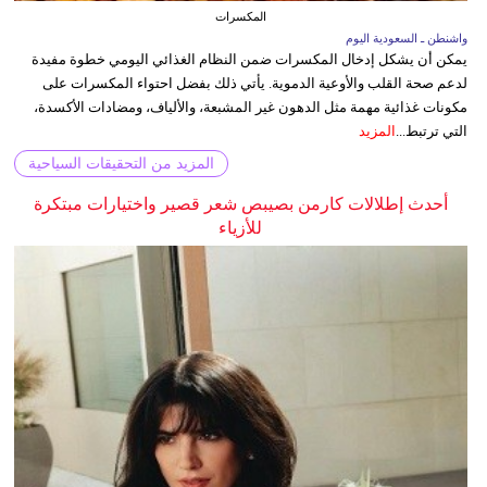
المكسرات
واشنطن ـ السعودية اليوم
يمكن أن يشكل إدخال المكسرات ضمن النظام الغذائي اليومي خطوة مفيدة
لدعم صحة القلب والأوعية الدموية. يأتي ذلك بفضل احتواء المكسرات على
مكونات غذائية مهمة مثل الدهون غير المشبعة، والألياف، ومضادات الأكسدة،
التي ترتبط...
المزيد
المزيد من التحقيقات السياحية
أحدث إطلالات كارمن بصيبص شعر قصير واختيارات مبتكرة
للأزياء