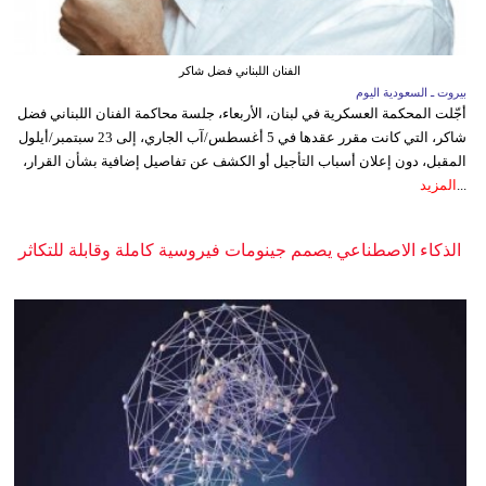
الفنان اللبناني فضل شاكر
بيروت ـ السعودية اليوم
أجّلت المحكمة العسكرية في لبنان، الأربعاء، جلسة محاكمة الفنان اللبناني فضل
شاكر، التي كانت مقرر عقدها في 5 أغسطس/آب الجاري، إلى 23 سبتمبر/أيلول
المقبل، دون إعلان أسباب التأجيل أو الكشف عن تفاصيل إضافية بشأن القرار،
...
المزيد
الذكاء الاصطناعي يصمم جينومات فيروسية كاملة وقابلة للتكاثر