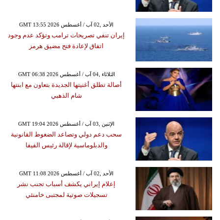
GMT 13:55 2026 الأحد ,02 آب / أغسطس
إيران تنفي تصريحات ترامب وتؤكد عدم وجود
اتفاق لإعادة فتح مضيق هرمز
GMT 06:38 2026 الثلاثاء ,04 آب / أغسطس
أصالة تطلق أغنيتها الجديدة بتعاون مع ابنتها
شام الذهبي
GMT 19:04 2026 الإثنين ,03 آب / أغسطس
سحب دعم دولي وتصاعد الضغوط القانونية
والدبلوماسية لإقالة رئيس الفيفا
GMT 11:08 2026 الأحد ,02 آب / أغسطس
إعلام إيراني يكشف أسباب تجنب نشر
تسجيلات صوتية لمجتبى خامنئي