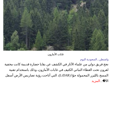
غابات الأمازون
واشنطن ـ السعودية اليوم
نجح فريق دولي من علماء الآثار في الكشف عن بقايا حضارة قديمة كانت مخفية
لقرون تحت الغطاء النباتي الكثيف في غابات الأمازون، وذلك باستخدام تقنية
المسح بالليزر المحمولة جوًا (LiDAR)، التي أتاحت رؤية تضاريس الأرض أسفل
الأ�...
المزيد