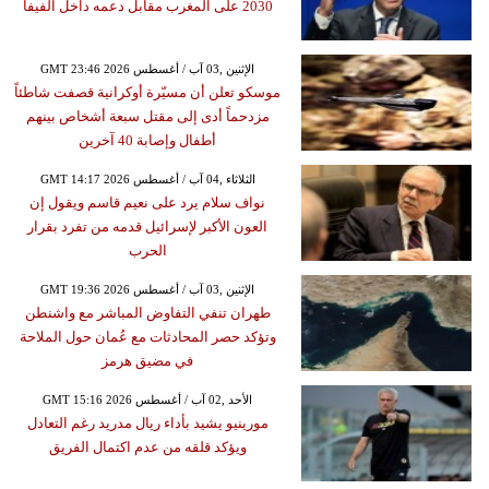
2030 على المغرب مقابل دعمه داخل الفيفا
GMT 23:46 2026 الإثنين ,03 آب / أغسطس
موسكو تعلن أن مسيّرة أوكرانية قصفت شاطئاً
مزدحماً أدى إلى مقتل سبعة أشخاص بينهم
أطفال وإصابة 40 آخرين
GMT 14:17 2026 الثلاثاء ,04 آب / أغسطس
نواف سلام يرد على نعيم قاسم ويقول إن
العون الأكبر لإسرائيل قدمه من تفرد بقرار
الحرب
GMT 19:36 2026 الإثنين ,03 آب / أغسطس
طهران تنفي التفاوض المباشر مع واشنطن
وتؤكد حصر المحادثات مع عُمان حول الملاحة
في مضيق هرمز
GMT 15:16 2026 الأحد ,02 آب / أغسطس
مورينيو يشيد بأداء ريال مدريد رغم التعادل
ويؤكد قلقه من عدم اكتمال الفريق