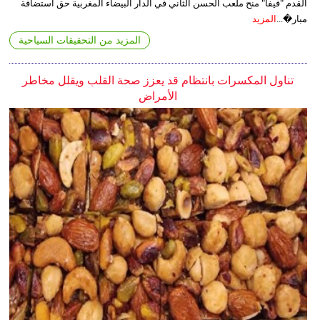
القدم "فيفا" منح ملعب الحسن الثاني في الدار البيضاء المغربية حق استضافة
مبار�...
المزيد
المزيد من التحقيقات السياحية
تناول المكسرات بانتظام قد يعزز صحة القلب ويقلل مخاطر
الأمراض