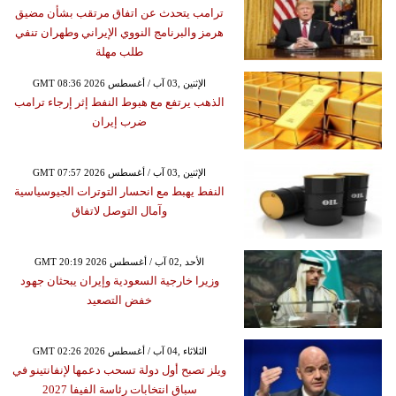
ترامب يتحدث عن اتفاق مرتقب بشأن مضيق
هرمز والبرنامج النووي الإيراني وطهران تنفي
طلب مهلة
GMT 08:36 2026 الإثنين ,03 آب / أغسطس
الذهب يرتفع مع هبوط النفط إثر إرجاء ترامب
ضرب إيران
GMT 07:57 2026 الإثنين ,03 آب / أغسطس
النفط يهبط مع انحسار التوترات الجيوسياسية
وآمال التوصل لاتفاق
GMT 20:19 2026 الأحد ,02 آب / أغسطس
وزيرا خارجية السعودية وإيران يبحثان جهود
خفض التصعيد
GMT 02:26 2026 الثلاثاء ,04 آب / أغسطس
ويلز تصبح أول دولة تسحب دعمها لإنفانتينو في
سباق انتخابات رئاسة الفيفا 2027