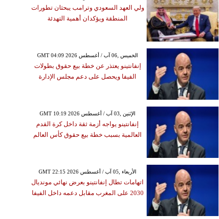
ولي العهد السعودي وترامب يبحثان تطورات
المنطقة ويؤكدان أهمية التهدئة
GMT 04:09 2026 الخميس ,06 آب / أغسطس
إنفانتينو يعتذر عن خطة بيع حقوق بطولات
الفيفا ويحصل على دعم مجلس الإدارة
GMT 10:19 2026 الإثنين ,03 آب / أغسطس
إنفانتينو يواجه أزمة ثقة داخل كرة القدم
العالمية بسبب خطة بيع حقوق كأس العالم
GMT 22:15 2026 الأربعاء ,05 آب / أغسطس
اتهامات تطال إنفانتينو بعرض نهائي مونديال
2030 على المغرب مقابل دعمه داخل الفيفا