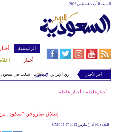
السبت 8 آب / أغسطس 2026
الرئيسية
أخبار
أخبار
إعلام
أخر الأخبار
ت مشفرة لدعمها الحرس الثوري الإيراني
شغب في سجون سريلانكا يودي بحياة 3 سج
أخبارعاجلة
»
أخبار عاجلة
إطلاق صاروخي "سكود" من "اللواء 155" باتجاه ال
11:47 2013 الثلاثاء ,26 آذار/ مارس
GMT