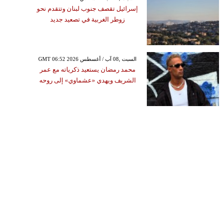
إسرائيل تقصف جنوب لبنان وتتقدم نحو
زوطر الغربية في تصعيد جديد
GMT 06:52 2026 السبت ,08 آب / أغسطس
محمد رمضان يستعيد ذكرياته مع عمر
الشريف ويهدي «عشماوي» إلى روحه