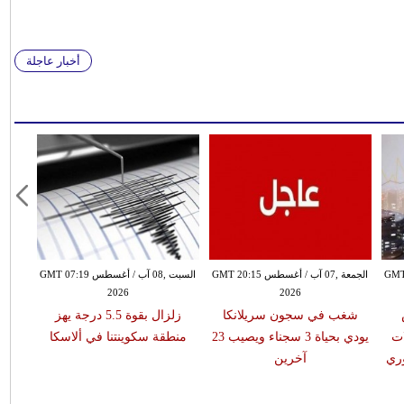
أخبار عاجلة
طس GMT 19:10
الجمعة ,07 آب / أغسطس GMT 20:15
السبت ,08 آب / أغسطس GMT 07:19
2026
2026
شغب في سجون سريلانكا
زلزال بقوة 5.5 درجة يهز
ت
يودي بحياة 3 سجناء ويصيب 23
منطقة سكوينتنا في ألاسكا
ري
آخرين