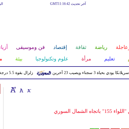
آخر تحديث GMT11:16:42
ال
عاجلة
رياضة
ثقافة
إقتصاد
فن وموسيقى
أزياء
تعليم
مرأة
علوم وتكنولوجيا
بيئة
م
ناء ويصيب 23 آخرين
زلزال بقوة 5.5 درجة يهز منطقة سكوينتنا في ألاسكا
شمال السوري‏