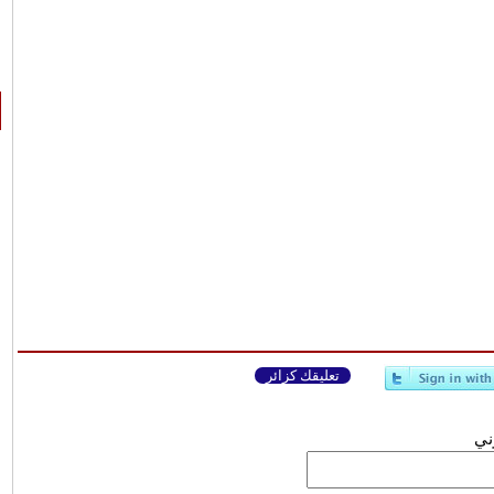
تعليقك كزائر
وني