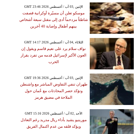
GMT 23:46 2026 الإثنين ,03 آب / أغسطس
موسكو تعلن أن مسيّرة أوكرانية قصفت
شاطئاً مزدحماً أدى إلى مقتل سبعة أشخاص
بينهم أطفال وإصابة 40 آخرين
GMT 14:17 2026 الثلاثاء ,04 آب / أغسطس
نواف سلام يرد على نعيم قاسم ويقول إن
العون الأكبر لإسرائيل قدمه من تفرد بقرار
الحرب
GMT 19:36 2026 الإثنين ,03 آب / أغسطس
طهران تنفي التفاوض المباشر مع واشنطن
وتؤكد حصر المحادثات مع عُمان حول
الملاحة في مضيق هرمز
GMT 15:16 2026 الأحد ,02 آب / أغسطس
مورينيو يشيد بأداء ريال مدريد رغم التعادل
ويؤكد قلقه من عدم اكتمال الفريق