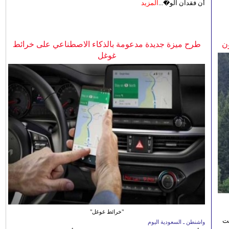
أن فقدان الو�...
المزيد
ن
طرح ميزة جديدة مدعومة بالذكاء الاصطناعي على خرائط
غوغل
"خرائط غوغل"
نت
واشنطن ـ السعودية اليوم