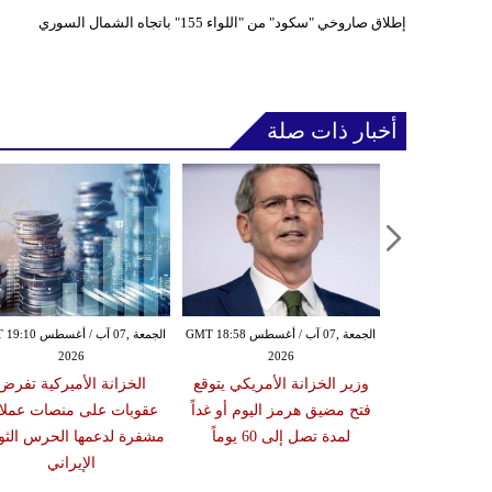
إطلاق صاروخي "سكود" من "اللواء 155" باتجاه الشمال السوري‏
أخبار ذات صلة
الجمعة ,07 آب / أغسطس GMT 17:30
الجمعة ,07 آب / أغسطس GMT 18:58
الجمعة ,07 آب / أغس
2026
2026
20
 الصاروخي
وزير الخزانة الأمريكي يتوقع
الخزانة الأميركية تفرض
ى معسكر صحن
فتح مضيق هرمز اليوم أو غداً
عقوبات على منصات عملا
ي مأرب
لمدة تصل إلى 60 يوماً
مشفرة لدعمها الحرس الثو
الإيراني