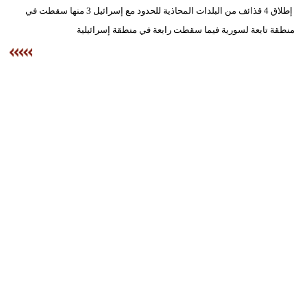
وسفر
إطلاق 4 قذائف من البلدات المحاذية للحدود مع إسرائيل 3 منها سقطت في
منطقة تابعة لسورية فيما سقطت رابعة في منطقة إسرائيلية
ديكور
أخبار
إعلام
تعليم
مرأة
علوم
وتكنولوجيا
بيئة
مدوَّنات
أبراج