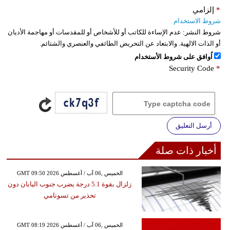
*
إلزامي
شروط الاستخدام
شروط النشر:
عدم الإساءة للكاتب أو للأشخاص أو للمقدسات أو مهاجمة الأديان
أو الذات الالهية. والابتعاد عن التحريض الطائفي والعنصري والشتائم.
اُوافق على شروط الأستخدام
Security Code
*
أرسل التعليق
أخبار ذات صلة
GMT 09:50 2026 الخميس ,06 آب / أغسطس
زلزال بقوة 5.1 درجة يضرب جنوب اليابان دون
تحذير من تسونامي
GMT 08:19 2026 الخميس ,06 آب / أغسطس