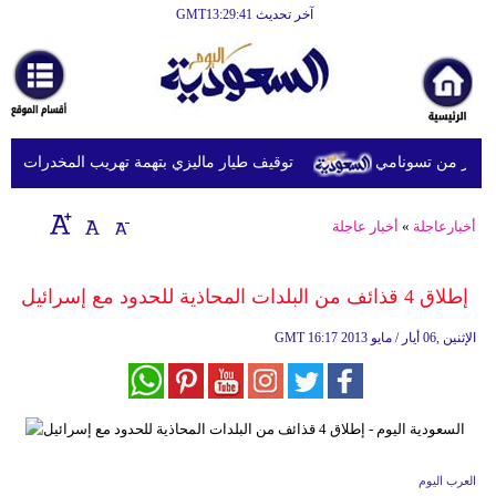
آخر تحديث GMT13:29:41
الرئيسية
أخبارعاجلة
رياضة
توقيف طيار ماليزي بتهمة تهريب المخدرات في إندو
ثقافة
إقتصاد
أخبارعاجلة
»
أخبار عاجلة
فن
إطلاق 4 قذائف من البلدات المحاذية للحدود مع إسرائيل
وموسيقى
16:17 2013 الإثنين ,06 أيار / مايو
GMT
أزياء
صحة
وتغذية
سياحة
العرب اليوم