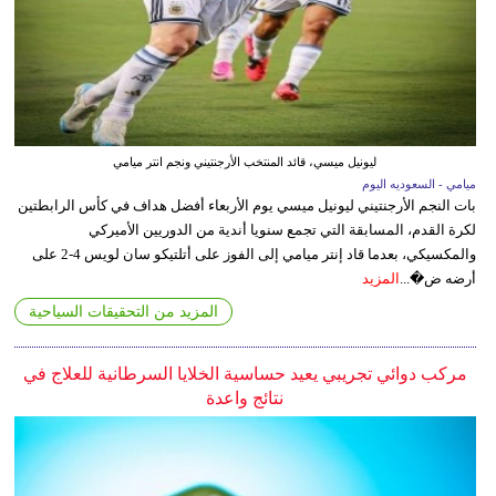
ليونيل ميسي، قائد المنتخب الأرجنتيني ونجم انتر ميامي
ميامي - السعوديه اليوم
بات النجم الأرجنتيني ليونيل ميسي يوم الأربعاء أفضل هداف في كأس الرابطتين
لكرة القدم، المسابقة التي تجمع سنويا أندية من الدوريين الأميركي
والمكسيكي، بعدما قاد إنتر ميامي إلى الفوز على أتلتيكو سان لويس 4-2 على
أرضه ض�...
المزيد
المزيد من التحقيقات السياحية
مركب دوائي تجريبي يعيد حساسية الخلايا السرطانية للعلاج في
نتائج واعدة