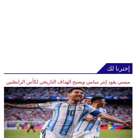
إخترنا لك
ميسي يقود إنتر ميامي ويصبح الهداف التاريخي لكأس الرابطتين