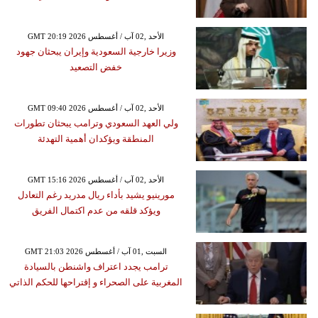
GMT 20:19 2026 الأحد ,02 آب / أغسطس
وزيرا خارجية السعودية وإيران يبحثان جهود
خفض التصعيد
GMT 09:40 2026 الأحد ,02 آب / أغسطس
ولي العهد السعودي وترامب يبحثان تطورات
المنطقة ويؤكدان أهمية التهدئة
GMT 15:16 2026 الأحد ,02 آب / أغسطس
مورينيو يشيد بأداء ريال مدريد رغم التعادل
ويؤكد قلقه من عدم اكتمال الفريق
GMT 21:03 2026 السبت ,01 آب / أغسطس
ترامب يجدد اعتراف واشنطن بالسيادة
المغربية على الصحراء و إقتراحها للحكم الذاتي