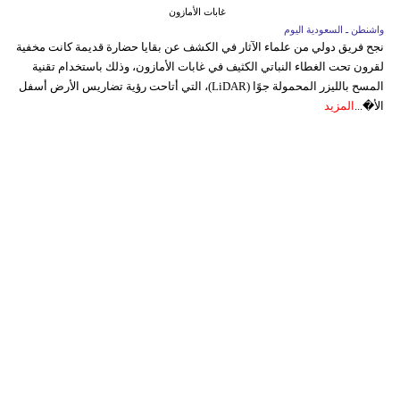
غابات الأمازون
واشنطن ـ السعودية اليوم
نجح فريق دولي من علماء الآثار في الكشف عن بقايا حضارة قديمة كانت مخفية
لقرون تحت الغطاء النباتي الكثيف في غابات الأمازون، وذلك باستخدام تقنية
المسح بالليزر المحمولة جوًا (LiDAR)، التي أتاحت رؤية تضاريس الأرض أسفل
الأ�...
المزيد