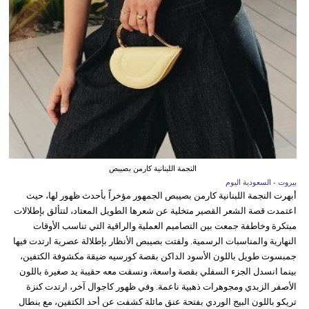
النجمة اللبنانية كارمن بصيبص
بيروت - السعودية اليوم
أبهرت النجمة اللبنانية كارمن بصيبص الجمهور مؤخراً بأحدث ظهور لها، حيث
اعتمدت قصة الشعر القصير متخلية عن شعرها الطويل المعتاد، لتتألق بإطلالات
مبتكرة وخاطفة جمعت بين التصاميم العملية والراقية التي تناسب الأوقات
النهارية والمناسبات الرسمية. ولفتت بصيبص الأنظار بإطلالة عصرية ارتدت فيها
جمبسوت طويل باللون الأسود الداكن بقصة كورسيه ضيقة مكشوفة الكتفين،
بينما انسدل الجزء السفلي بقصة واسعة، ونسقت معه حقيبة يد صغيرة باللون
الأصفر الزبدي ومجوهرات ذهبية ناعمة. وفي ظهور كاجوال آخر، ارتدت كنزة
تريكو باللون البيج الوردي بفتحة عنق مائلة كشفت عن أحد الكتفين، مع بنطال