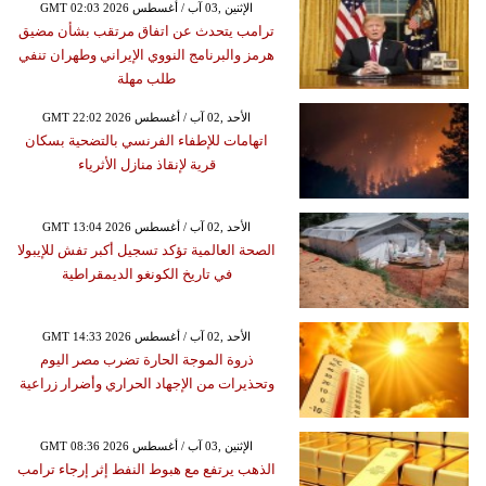
GMT 02:03 2026 الإثنين ,03 آب / أغسطس
ترامب يتحدث عن اتفاق مرتقب بشأن مضيق
هرمز والبرنامج النووي الإيراني وطهران تنفي
طلب مهلة
GMT 22:02 2026 الأحد ,02 آب / أغسطس
اتهامات للإطفاء الفرنسي بالتضحية بسكان
قرية لإنقاذ منازل الأثرياء
GMT 13:04 2026 الأحد ,02 آب / أغسطس
الصحة العالمية تؤكد تسجيل أكبر تفش للإيبولا
في تاريخ الكونغو الديمقراطية
GMT 14:33 2026 الأحد ,02 آب / أغسطس
ذروة الموجة الحارة تضرب مصر اليوم
وتحذيرات من الإجهاد الحراري وأضرار زراعية
GMT 08:36 2026 الإثنين ,03 آب / أغسطس
الذهب يرتفع مع هبوط النفط إثر إرجاء ترامب