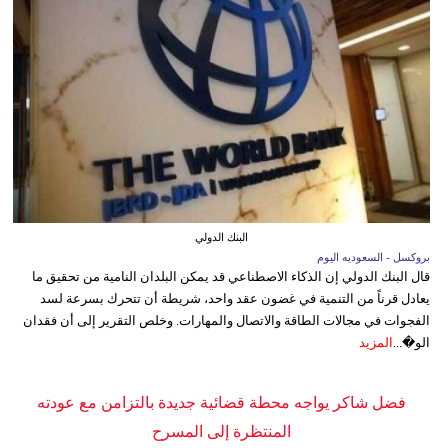
البنك الدولي
بروكسل - السعوديه اليوم
قال البنك الدولي إن الذكاء الاصطناعي قد يمكن البلدان النامية من تحقيق ما
يعادل قرناً من التنمية في غضون عقد واحد، شريطة أن تتحرك بسرعة لسد
الفجوات في مجالات الطاقة والاتصال والمهارات. وخلص التقرير إلى أن فقدان
الو�...
المزيد
فضل شاكر يواجه محطة قضائية جديدة بالتزامن مع عودته
المنتظرة إلى المسرح