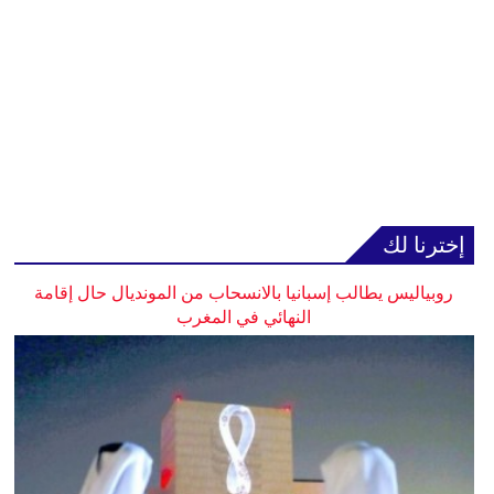
إخترنا لك
روبياليس يطالب إسبانيا بالانسحاب من المونديال حال إقامة
النهائي في المغرب