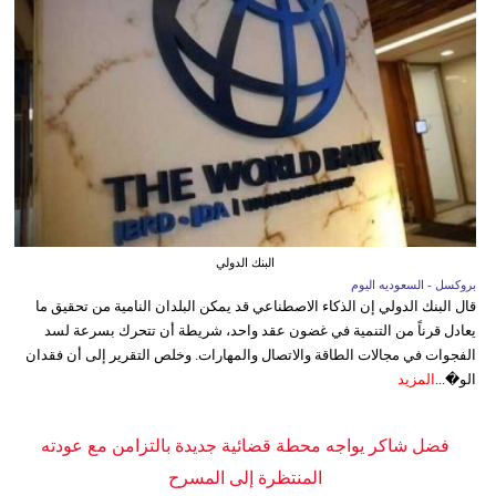
البنك الدولي
بروكسل - السعوديه اليوم
قال البنك الدولي إن الذكاء الاصطناعي قد يمكن البلدان النامية من تحقيق ما
يعادل قرناً من التنمية في غضون عقد واحد، شريطة أن تتحرك بسرعة لسد
الفجوات في مجالات الطاقة والاتصال والمهارات. وخلص التقرير إلى أن فقدان
الو�...
المزيد
فضل شاكر يواجه محطة قضائية جديدة بالتزامن مع عودته
المنتظرة إلى المسرح