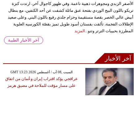
الأصفر الزبدي ومجوهرات ذهبية ناعمة. وفي ظهور كاجوال آخر، ارتدت كنزة
تريكو باللون البيج الوردي بفتحة عنق مائلة كشفت عن أحد الكتفين، مع بنطال
أبيض عالي الخصر بقصة مستقيمة وحزام جلدي رفيع باللون البني. وعلى صعيد
الإطلالات الفخمة، تألقت بفستان أسود طويل تميز بقصّة الكورسيه العلوية
المطرزة بحبيبات الترتر وتنو...
المزيد
آخر الأخبار الطبية
آخر الأخبار
GMT 13:23 2026 السبت ,08 آب / أغسطس
عراقجي يؤكد اقتراب إيران وعُمان من اتفاق
على مسار مؤقت للملاحة في مضيق هرمز