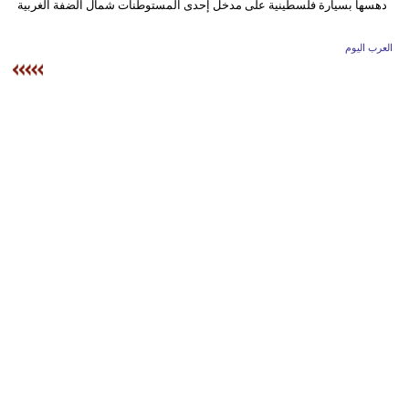
وسفر
ديكور
العرب اليوم
أخبار
إعلام
تعليم
مرأة
علوم
وتكنولوجيا
بيئة
مدوَّنات
أبراج