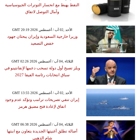
النفط يهبط مع انحسار التوترات الجيوسياسية
وآمال التوصل لاتفاق
GMT 20:19 2026 الأحد ,02 آب / أغسطس
وزيرا خارجية السعودية وإيران يبحثان جهود
خفض التصعيد
GMT 02:26 2026 الثلاثاء ,04 آب / أغسطس
ويلز تصبح أول دولة تسحب دعمها لإنفانتينو في
سباق انتخابات رئاسة الفيفا 2027
GMT 13:55 2026 الأحد ,02 آب / أغسطس
إيران تنفي تصريحات ترامب وتؤكد عدم وجود
اتفاق لإعادة فتح مضيق هرمز
GMT 06:38 2026 الثلاثاء ,04 آب / أغسطس
أصالة تطلق أغنيتها الجديدة بتعاون مع ابنتها
شام الذهبي