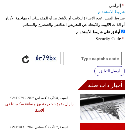
*
إلزامي
شروط الاستخدام
شروط النشر:
عدم الإساءة للكاتب أو للأشخاص أو للمقدسات أو مهاجمة الأديان
أو الذات الالهية. والابتعاد عن التحريض الطائفي والعنصري والشتائم.
اُوافق على شروط الأستخدام
Security Code
*
أرسل التعليق
أخبار ذات صلة
GMT 07:19 2026 السبت ,08 آب / أغسطس
زلزال بقوة 5.5 درجة يهز منطقة سكوينتنا في
ألاسكا
GMT 20:15 2026 الجمعة ,07 آب / أغسطس