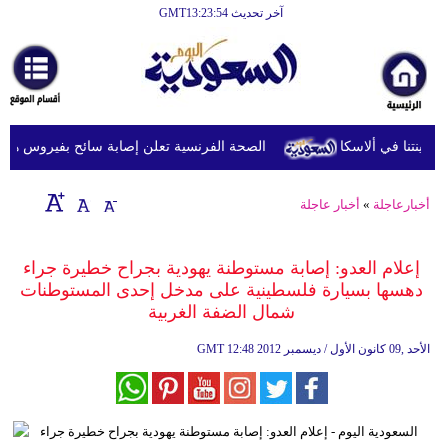
آخر تحديث GMT13:23:54
الرئيسية
أخبارعاجلة
رياضة
الصحة الفرنسية تعلن إصابة سائح بفيروس هانتا بعد
ثقافة
إقتصاد
أخبارعاجلة
»
أخبار عاجلة
فن
إعلام العدو: إصابة مستوطنة يهودية بجراح خطيرة جراء
وموسيقى
دهسها بسيارة فلسطينية على مدخل إحدى المستوطنات
شمال الضفة الغربية
أزياء
12:48 2012 الأحد ,09 كانون الأول / ديسمبر
GMT
صحة
وتغذية
سياحة