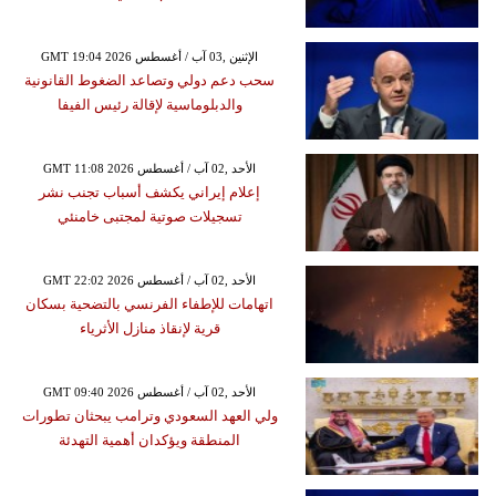
GMT 19:04 2026 الإثنين ,03 آب / أغسطس
سحب دعم دولي وتصاعد الضغوط القانونية
والدبلوماسية لإقالة رئيس الفيفا
GMT 11:08 2026 الأحد ,02 آب / أغسطس
إعلام إيراني يكشف أسباب تجنب نشر
تسجيلات صوتية لمجتبى خامنئي
GMT 22:02 2026 الأحد ,02 آب / أغسطس
اتهامات للإطفاء الفرنسي بالتضحية بسكان
قرية لإنقاذ منازل الأثرياء
GMT 09:40 2026 الأحد ,02 آب / أغسطس
ولي العهد السعودي وترامب يبحثان تطورات
المنطقة ويؤكدان أهمية التهدئة