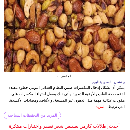
المكسرات
واشنطن ـ السعودية اليوم
يمكن أن يشكل إدخال المكسرات ضمن النظام الغذائي اليومي خطوة مفيدة
لدعم صحة القلب والأوعية الدموية. يأتي ذلك بفضل احتواء المكسرات على
مكونات غذائية مهمة مثل الدهون غير المشبعة، والألياف، ومضادات الأكسدة،
التي ترتبط...
المزيد
المزيد من التحقيقات السياحية
أحدث إطلالات كارمن بصيبص شعر قصير واختيارات مبتكرة