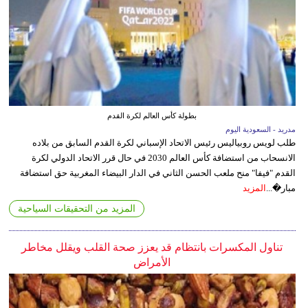
بطولة كأس العالم لكرة القدم
مدريد - السعودية اليوم
طلب لويس روبياليس رئيس الاتحاد الإسباني لكرة القدم السابق من بلاده
الانسحاب من استضافة كأس العالم 2030 في حال قرر الاتحاد الدولي لكرة
القدم "فيفا" منح ملعب الحسن الثاني في الدار البيضاء المغربية حق استضافة
مبار�...
المزيد
المزيد من التحقيقات السياحية
تناول المكسرات بانتظام قد يعزز صحة القلب ويقلل مخاطر
الأمراض