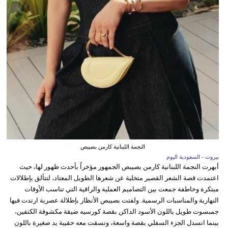
النجمة اللبنانية كارمن بصيبص
بيروت - السعودية اليوم
أبهرت النجمة اللبنانية كارمن بصيبص الجمهور مؤخراً بأحدث ظهور لها، حيث
اعتمدت قصة الشعر القصير متخلية عن شعرها الطويل المعتاد، لتتألق بإطلالات
مبتكرة وخاطفة جمعت بين التصاميم العملية والراقية التي تناسب الأوقات
النهارية والمناسبات الرسمية. ولفتت بصيبص الأنظار بإطلالة عصرية ارتدت فيها
جمبسوت طويل باللون الأسود الداكن بقصة كورسيه ضيقة مكشوفة الكتفين،
بينما انسدل الجزء السفلي بقصة واسعة، ونسقت معه حقيبة يد صغيرة باللون