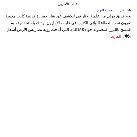
غابات الأمازون
واشنطن ـ السعودية اليوم
نجح فريق دولي من علماء الآثار في الكشف عن بقايا حضارة قديمة كانت مخفية
لقرون تحت الغطاء النباتي الكثيف في غابات الأمازون، وذلك باستخدام تقنية
المسح بالليزر المحمولة جوًا (LiDAR)، التي أتاحت رؤية تضاريس الأرض أسفل
الأ�...
المزيد