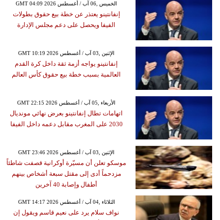
GMT 04:09 2026 الخميس ,06 آب / أغسطس
إنفانتينو يعتذر عن خطة بيع حقوق بطولات
الفيفا ويحصل على دعم مجلس الإدارة
GMT 10:19 2026 الإثنين ,03 آب / أغسطس
إنفانتينو يواجه أزمة ثقة داخل كرة القدم
العالمية بسبب خطة بيع حقوق كأس العالم
GMT 22:15 2026 الأربعاء ,05 آب / أغسطس
اتهامات تطال إنفانتينو بعرض نهائي مونديال
2030 على المغرب مقابل دعمه داخل الفيفا
GMT 23:46 2026 الإثنين ,03 آب / أغسطس
موسكو تعلن أن مسيّرة أوكرانية قصفت شاطئاً
مزدحماً أدى إلى مقتل سبعة أشخاص بينهم
أطفال وإصابة 40 آخرين
GMT 14:17 2026 الثلاثاء ,04 آب / أغسطس
نواف سلام يرد على نعيم قاسم ويقول إن