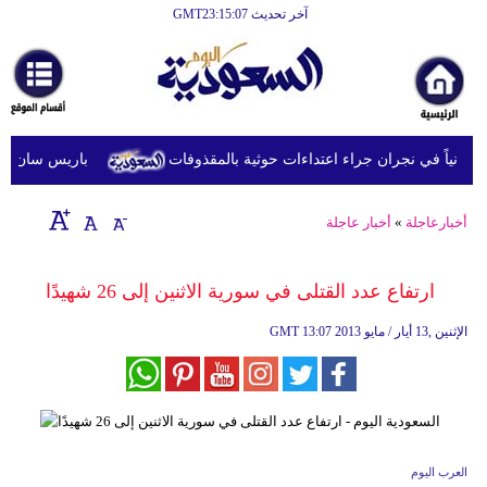
آخر تحديث GMT23:15:07
الرئيسية
أخبارعاجلة
رياضة
باريس سان جيرمان 
ثقافة
إقتصاد
أخبارعاجلة
»
أخبار عاجلة
فن
ارتفاع عدد القتلى في سورية الاثنين إلى 26 شهيدًا
وموسيقى
13:07 2013 الإثنين ,13 أيار / مايو
GMT
أزياء
صحة
وتغذية
سياحة
العرب اليوم