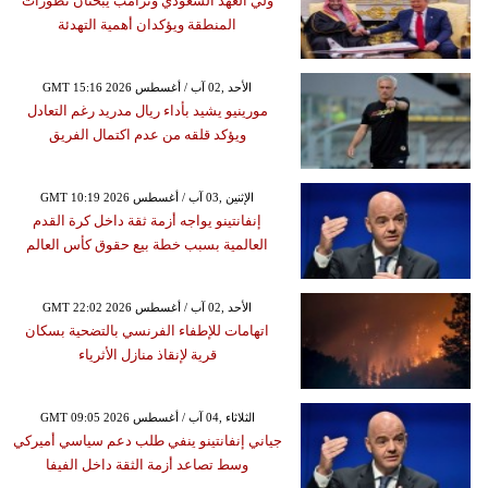
ولي العهد السعودي وترامب يبحثان تطورات
المنطقة ويؤكدان أهمية التهدئة
GMT 15:16 2026 الأحد ,02 آب / أغسطس
مورينيو يشيد بأداء ريال مدريد رغم التعادل
ويؤكد قلقه من عدم اكتمال الفريق
GMT 10:19 2026 الإثنين ,03 آب / أغسطس
إنفانتينو يواجه أزمة ثقة داخل كرة القدم
العالمية بسبب خطة بيع حقوق كأس العالم
GMT 22:02 2026 الأحد ,02 آب / أغسطس
اتهامات للإطفاء الفرنسي بالتضحية بسكان
قرية لإنقاذ منازل الأثرياء
GMT 09:05 2026 الثلاثاء ,04 آب / أغسطس
جياني إنفانتينو ينفي طلب دعم سياسي أميركي
وسط تصاعد أزمة الثقة داخل الفيفا