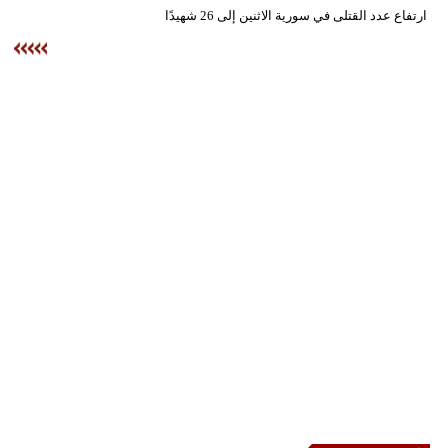
وسفر
ارتفاع عدد القتلى في سورية الاثنين إلى 26 شهيدًا
ديكور
أخبار
إعلام
تعليم
مرأة
علوم
وتكنولوجيا
بيئة
مدوَّنات
أبراج