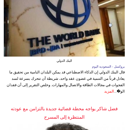
البنك الدولي
بروكسل - السعوديه اليوم
قال البنك الدولي إن الذكاء الاصطناعي قد يمكن البلدان النامية من تحقيق ما
يعادل قرناً من التنمية في غضون عقد واحد، شريطة أن تتحرك بسرعة لسد
الفجوات في مجالات الطاقة والاتصال والمهارات. وخلص التقرير إلى أن فقدان
الو�...
المزيد
فضل شاكر يواجه محطة قضائية جديدة بالتزامن مع عودته
المنتظرة إلى المسرح