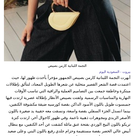
النجمة اللبنانية كارمن بصيبص
بيروت - السعودية اليوم
أبهرت النجمة اللبنانية كارمن بصيبص الجمهور مؤخراً بأحدث ظهور لها، حيث
اعتمدت قصة الشعر القصير متخلية عن شعرها الطويل المعتاد، لتتألق بإطلالات
مبتكرة وخاطفة جمعت بين التصاميم العملية والراقية التي تناسب الأوقات
النهارية والمناسبات الرسمية. ولفتت بصيبص الأنظار بإطلالة عصرية ارتدت فيها
جمبسوت طويل باللون الأسود الداكن بقصة كورسيه ضيقة مكشوفة الكتفين،
بينما انسدل الجزء السفلي بقصة واسعة، ونسقت معه حقيبة يد صغيرة باللون
الأصفر الزبدي ومجوهرات ذهبية ناعمة. وفي ظهور كاجوال آخر، ارتدت كنزة
تريكو باللون البيج الوردي بفتحة عنق مائلة كشفت عن أحد الكتفين، مع بنطال
أبيض عالي الخصر بقصة مستقيمة وحزام جلدي رفيع باللون البني. وعلى صعيد