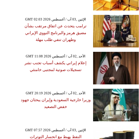
GMT 02:03 2026 الإثنين ,03 آب / أغسطس
ترامب يتحدث عن اتفاق مرتقب بشأن
مضيق هرمز والبرنامج النووي الإيراني
وطهران تنفي طلب مهلة
GMT 11:08 2026 الأحد ,02 آب / أغسطس
إعلام إيراني يكشف أسباب تجنب نشر
تسجيلات صوتية لمجتبى خامنئي
GMT 20:19 2026 الأحد ,02 آب / أغسطس
وزيرا خارجية السعودية وإيران يبحثان جهود
خفض التصعيد
GMT 07:57 2026 الإثنين ,03 آب / أغسطس
النفط يهبط مع انحسار التوترات