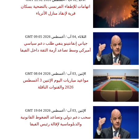
اتهامات للإطفاء الفرنسي بالتضحية بسكان
قرية لإنقاذ منازل الأثرياء
GMT 09:05 2026 الثلاثاء ,04 آب / أغسطس
جياني إنفانتينو ينفي طلب دعم سياسي
أميركي وسط تصاعد أزمة الثقة داخل الفيفا
GMT 08:04 2026 الإثنين ,03 آب / أغسطس
مواعيد مباريات اليوم الإثنين 3 أغسطس
2026 والقنوات الناقلة
GMT 19:04 2026 الإثنين ,03 آب / أغسطس
سحب دعم دولي وتصاعد الضغوط القانونية
والدبلوماسية لإقالة رئيس الفيفا