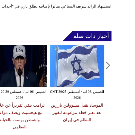
استشهاد الرائد شريف السباعي متأثرا بإصابته بطلق ناري في "أحداث ا
أخبار ذات صلة
الخميس ,06 آب / أغسطس GMT 20:21
الخميس ,06 آب / أغسطس GMT 20:25
الخميس ,06 آب / أغ
2026
2026
20
مفخخة بجرمانا
الموساد يقيل مسؤولين بارزين
ترامب ينفي تقريراً عن خل
ر عن قتيلين
بعد تعثر خطة مزعومة لتغيير
مع هيجسيث ويصف مزاع
النظام في إيران
واشنطن بوست بالخيانة
العظمى