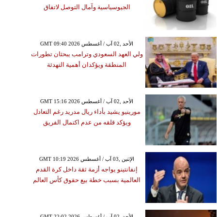
الجيوسياسية وآمال التوصل لاتفاق
GMT 09:40 2026 الأحد ,02 آب / أغسطس
ولي العهد السعودي وترامب يبحثان تطورات
المنطقة ويؤكدان أهمية التهدئة
GMT 15:16 2026 الأحد ,02 آب / أغسطس
مورينيو يشيد بأداء ريال مدريد رغم التعادل
ويؤكد قلقه من عدم اكتمال الفريق
GMT 10:19 2026 الإثنين ,03 آب / أغسطس
إنفانتينو يواجه أزمة ثقة داخل كرة القدم
العالمية بسبب خطة بيع حقوق كأس العالم
GMT 22:02 2026 الأحد ,02 آب / أغسطس