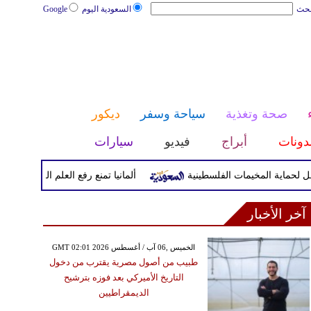
بحث
السعودية اليوم
Google
صحة وتغذية
سياحة وسفر
ديكور
دونات
أبراج
فيديو
سيارات
المخيمات الفلسطينية
ألمانيا تمنع رفع العلم الروسي وعزف النشيد
آخر الأخبار
GMT 02:01 2026 الخميس ,06 آب / أغسطس
طبيب من أصول مصرية يقترب من دخول
التاريخ الأميركي بعد فوزه بترشيح
الديمقراطيين