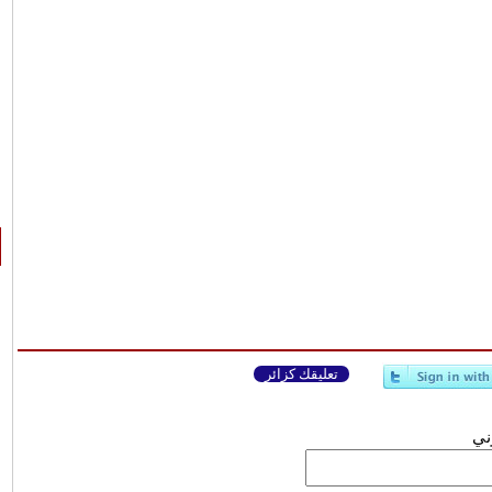
تعليقك كزائر
وني