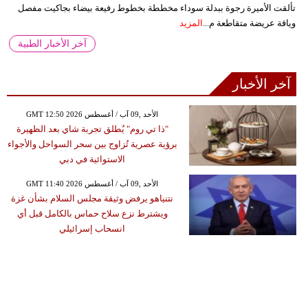
تألقت الأميرة رجوة ببدلة سوداء مخططة بخطوط رفيعة بيضاء بجاكيت مفصل
وياقة عريضة متقاطعة م...
المزيد
آخر الأخبار الطبية
آخر الأخبار
GMT 12:50 2026 الأحد ,09 آب / أغسطس
"ذا تي روم" يُطلق تجربة شاي بعد الظهيرة
برؤية عصرية تُزاوج بين سحر السواحل والأجواء
الاستوائية في دبي
GMT 11:40 2026 الأحد ,09 آب / أغسطس
نتنياهو يرفض وثيقة مجلس السلام بشأن غزة
ويشترط نزع سلاح حماس بالكامل قبل أي
انسحاب إسرائيلي