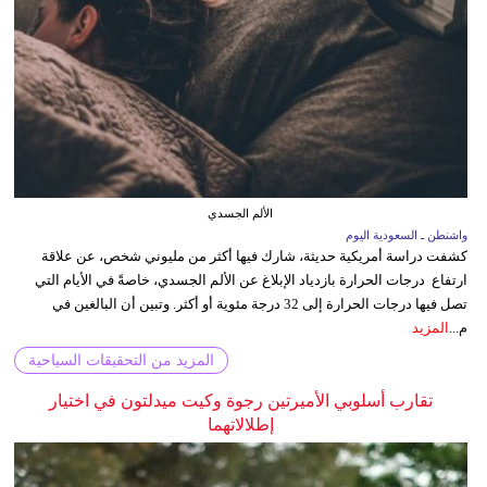
الألم الجسدي
واشنطن ـ السعودية اليوم
كشفت دراسة أمريكية حديثة، شارك فيها أكثر من مليوني شخص، عن علاقة
ارتفاع درجات الحرارة بازدياد الإبلاغ عن الألم الجسدي، خاصةً في الأيام التي
تصل فيها درجات الحرارة إلى 32 درجة مئوية أو أكثر. وتبين أن البالغين في
م...
المزيد
المزيد من التحقيقات السياحية
تقارب أسلوبي الأميرتين رجوة وكيت ميدلتون في اختيار
إطلالاتهما