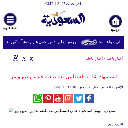
آخر تحديث GMT11:31:27
الرئيسية
أخبارعاجلة
رياضة
روسيا تعلن تدمير حقل غاز ومنشآت كهرباء في مق
ثقافة
إقتصاد
أخبارعاجلة
»
أخبار عاجلة
فن
استشهاد شاب فلسطيني بعد طعنه جنديين صهيونيين
وموسيقى
12:39 2012 الإثنين ,03 كانون الأول / ديسمبر
GMT
أزياء
صحة
وتغذية
سياحة
العرب اليوم