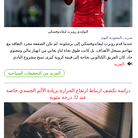
البولندي روبرت ليفاندوفسكي
مدريد ـ السعودية اليوم
عندما قدم روبرت ليفاندوفسكي إلى برشلونة، لم تكن الصفقة مجرد التعاقد مع
مهاجم يسجل الأهداف، بل كانت طوق نجاة لنادٍ يعاني من انهيار مالي ومعنوي
حاد. كان الفريق الكتالوني بحاجة إلى قيمة كروية كبرى تمنح مشروع النادي
ا�...
المزيد
المزيد من التحقيقات السياحية
دراسة تكشف ارتباط ارتفاع الحرارة بزيادة الألم الجسدي خاصة
عند 32 درجة مئوية