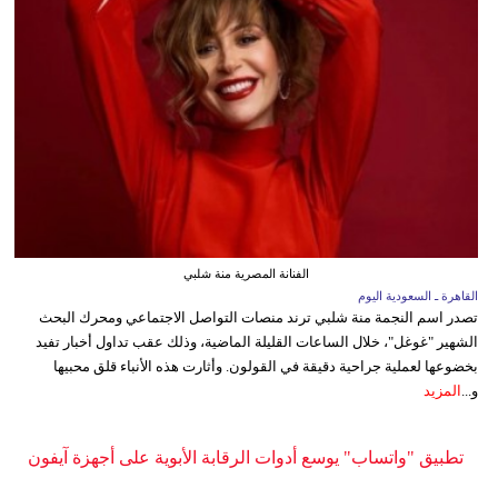
الفنانة المصرية منة شلبي
القاهرة ـ السعودية اليوم
تصدر اسم النجمة منة شلبي ترند منصات التواصل الاجتماعي ومحرك البحث
الشهير "غوغل"، خلال الساعات القليلة الماضية، وذلك عقب تداول أخبار تفيد
بخضوعها لعملية جراحية دقيقة في القولون. وأثارت هذه الأنباء قلق محبيها
و...
المزيد
تطبيق "واتساب" يوسع أدوات الرقابة الأبوية على أجهزة آيفون