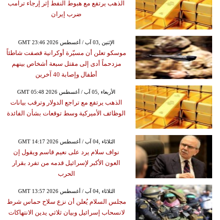
الذهب يرتفع مع هبوط النفط إثر إرجاء ترامب
ضرب إيران
GMT 23:46 2026 الإثنين ,03 آب / أغسطس
موسكو تعلن أن مسيّرة أوكرانية قصفت شاطئاً
مزدحماً أدى إلى مقتل سبعة أشخاص بينهم
أطفال وإصابة 40 آخرين
GMT 05:48 2026 الأربعاء ,05 آب / أغسطس
الذهب يرتفع مع تراجع الدولار وترقب بيانات
الوظائف الأميركية وسط توقعات بشأن الفائدة
GMT 14:17 2026 الثلاثاء ,04 آب / أغسطس
نواف سلام يرد على نعيم قاسم ويقول إن
العون الأكبر لإسرائيل قدمه من تفرد بقرار
الحرب
GMT 13:57 2026 الثلاثاء ,04 آب / أغسطس
مجلس السلام يُعلن أن نزع سلاح حماس شرط
لانسحاب إسرائيل وبيان ثلاثي يدين الانتهاكات