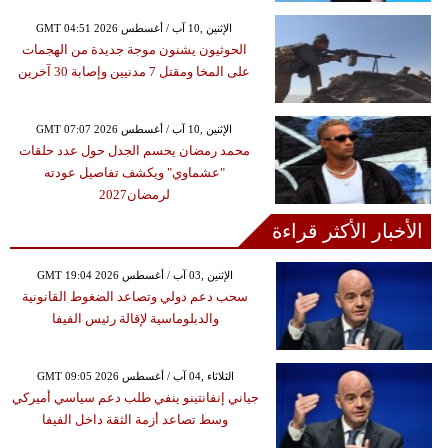
GMT 04:51 2026 الإثنين ,10 آب / أغسطس
الحوثيون يشنون موجة جديدة من الهجمات
على المخا ومقتل 7 مدنيين وإصابة 30 آخرين
GMT 07:07 2026 الإثنين ,10 آب / أغسطس
محمد رمضان يحسم الجدل حول عدد حلقات
"عشماوي" ويكشف تفاصيل عودته
لرمضان2027
الأخبار الأكثر قراءة
GMT 19:04 2026 الإثنين ,03 آب / أغسطس
سحب دعم دولي وتصاعد الضغوط القانونية
والدبلوماسية لإقالة رئيس الفيفا
GMT 09:05 2026 الثلاثاء ,04 آب / أغسطس
جياني إنفانتينو ينفي طلب دعم سياسي أميركي
وسط تصاعد أزمة الثقة داخل الفيفا