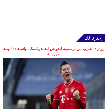
إخترنا لك
رودري يقترب من برشلونة لتعويض ليفاندوفسكي واستعادة الهيبة
الأوروبية