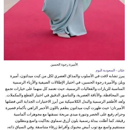
الأميرة رجوة الحسين
عمّان - السعودية اليوم
يبرز تشابه لافت في الأسلوب والمذاق العصري لكل من كيت ميدلتون، أميرة
ويلز، والأميرة رجوة الحسين، في اختيار الإطلالات الصيفية والأزياء الرسمية
المناسبة للزيارات والفعاليات الرسمية، حيث تعتمد كل منهما على خيارات تجمع
بين المحافظة، والأناقة العصرية، والتناسق الدقيق في اختيار القطع والمكملات.
وتُعد الأطقم الرسمية والبدل الكلاسيكية من أبرز الاختيارات الجذابة التي فضلتها
الأميرتان؛ حيث ظهرت كيت ميدلتون بطقم باللون الأحمر الزاهي بأكمام قصيرة
وحزام رفيع على الخصر وتنورة ميدي مريحة نسقتها مع مجوهرات ألماسية
رقيقة، كما أطلت ببدلة رسمية بلون أزرق سماوي بجاكيت واسع وبنطلون
مستقيم واسع مع توب أبيض محبوك وأقراط زرقاء متناسقة. وفي السياق ذاته،