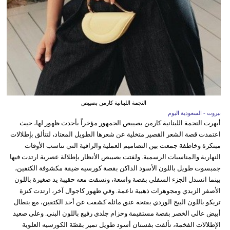
النجمة اللبنانية كارمن بصيبص
بيروت - السعودية اليوم
أبهرت النجمة اللبنانية كارمن بصيبص الجمهور مؤخراً بأحدث ظهور لها، حيث
اعتمدت قصة الشعر القصير متخلية عن شعرها الطويل المعتاد، لتتألق بإطلالات
مبتكرة وخاطفة جمعت بين التصاميم العملية والراقية التي تناسب الأوقات
النهارية والمناسبات الرسمية. ولفتت بصيبص الأنظار بإطلالة عصرية ارتدت فيها
جمبسوت طويل باللون الأسود الداكن بقصة كورسيه ضيقة مكشوفة الكتفين،
بينما انسدل الجزء السفلي بقصة واسعة، ونسقت معه حقيبة يد صغيرة باللون
الأصفر الزبدي ومجوهرات ذهبية ناعمة. وفي ظهور كاجوال آخر، ارتدت كنزة
تريكو باللون البيج الوردي بفتحة عنق مائلة كشفت عن أحد الكتفين، مع بنطال
أبيض عالي الخصر بقصة مستقيمة وحزام جلدي رفيع باللون البني. وعلى صعيد
الإطلالات الفخمة، تألقت بفستان أسود طويل تميز بقصّة الكورسيه العلوية