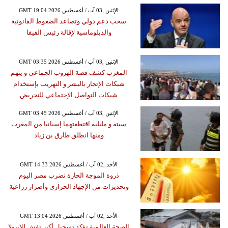
GMT 19:04 2026 الإثنين ,03 آب / أغسطس
سحب دعم دولي وتصاعد الضغوط القانونية
والدبلوماسية لإقالة رئيس الفيفا
GMT 03:35 2026 الإثنين ,03 آب / أغسطس
المغرب كشف قصة الهروب الجماعي و يتَهم
شبكات الإتجار بالبشر و التهريب بإستخدام
شبكات التواصل الإجتماعي للتحريض
GMT 03:45 2026 الإثنين ,03 آب / أغسطس
سبتة و مليلية اقتطعتهما إسبانيا من المغرب
ومنها انطلق طارق بن زياد
GMT 14:33 2026 الأحد ,02 آب / أغسطس
ذروة الموجة الحارة تضرب مصر اليوم
وتحذيرات من الإجهاد الحراري وأضرار زراعية
GMT 13:04 2026 الأحد ,02 آب / أغسطس
الصحة العالمية تؤكد تسجيل أكبر تفش للإيبولا