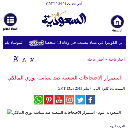
آخر تحديث GMT10:34:01
الرئيسية
أخبارعاجلة
رياضة
ي الكوليرا في تشاد يتسبب في وفاة 13 شخصا
الموساد يقيل مسؤو
ثقافة
إقتصاد
أخبارعاجلة
»
أخبار عاجلة
فن
استمرار الاحتجاجات الشعبية ضد سياسة نوري المالكي
وموسيقى
13:28 2013 السبت ,26 كانون الثاني / يناير
GMT
أزياء
صحة
وتغذية
سياحة
العرب اليوم