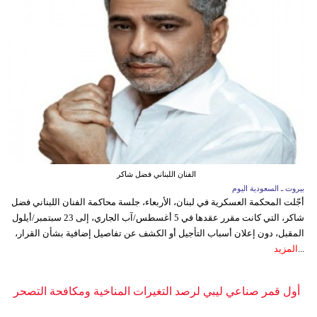
الفنان اللبناني فضل شاكر
بيروت ـ السعودية اليوم
أجّلت المحكمة العسكرية في لبنان، الأربعاء، جلسة محاكمة الفنان اللبناني فضل
شاكر، التي كانت مقرر عقدها في 5 أغسطس/آب الجاري، إلى 23 سبتمبر/أيلول
المقبل، دون إعلان أسباب التأجيل أو الكشف عن تفاصيل إضافية بشأن القرار،
...
المزيد
أول قمر صناعي ليبي لرصد التغيرات المناخية ومكافحة التصحر