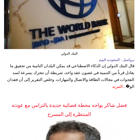
البنك الدولي
بروكسل - السعوديه اليوم
قال البنك الدولي إن الذكاء الاصطناعي قد يمكن البلدان النامية من تحقيق ما
يعادل قرناً من التنمية في غضون عقد واحد، شريطة أن تتحرك بسرعة لسد
الفجوات في مجالات الطاقة والاتصال والمهارات. وخلص التقرير إلى أن فقدان
الو�...
المزيد
فضل شاكر يواجه محطة قضائية جديدة بالتزامن مع عودته
المنتظرة إلى المسرح