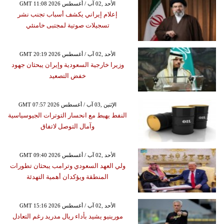
GMT 11:08 2026 الأحد ,02 آب / أغسطس
إعلام إيراني يكشف أسباب تجنب نشر
تسجيلات صوتية لمجتبى خامنئي
GMT 20:19 2026 الأحد ,02 آب / أغسطس
وزيرا خارجية السعودية وإيران يبحثان جهود
خفض التصعيد
GMT 07:57 2026 الإثنين ,03 آب / أغسطس
النفط يهبط مع انحسار التوترات الجيوسياسية
وآمال التوصل لاتفاق
GMT 09:40 2026 الأحد ,02 آب / أغسطس
ولي العهد السعودي وترامب يبحثان تطورات
المنطقة ويؤكدان أهمية التهدئة
GMT 15:16 2026 الأحد ,02 آب / أغسطس
مورينيو يشيد بأداء ريال مدريد رغم التعادل