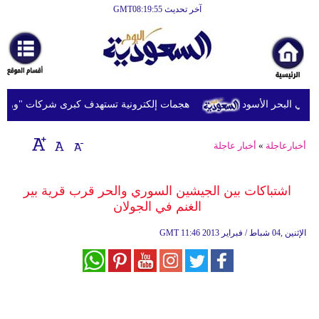
آخر تحديث GMT08:19:55
الرئيسية
أخبارعاجلة
رياضة
 البحر الأسود
هجمات إلكترونية تستهدف كبرى شركات "وول ست
ثقافة
إقتصاد
أخبارعاجلة
»
أخبار عاجلة
فن
اشتباكات بين الجيشين السوري والحر قرب قرية بير
وموسيقى
الغنم في الجولان
أزياء
11:46 2013 الإثنين ,04 شباط / فبراير
GMT
صحة
وتغذية
سياحة