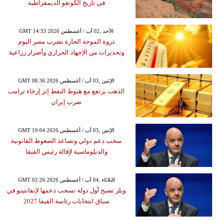
في تاريخ الكونغو الديمقراطية
GMT 14:33 2026 الأحد ,02 آب / أغسطس
ذروة الموجة الحارة تضرب مصر اليوم
وتحذيرات من الإجهاد الحراري وأضرار زراعية
GMT 08:36 2026 الإثنين ,03 آب / أغسطس
الذهب يرتفع مع هبوط النفط إثر إرجاء ترامب
ضرب إيران
GMT 19:04 2026 الإثنين ,03 آب / أغسطس
سحب دعم دولي وتصاعد الضغوط القانونية
والدبلوماسية لإقالة رئيس الفيفا
GMT 02:26 2026 الثلاثاء ,04 آب / أغسطس
ويلز تصبح أول دولة تسحب دعمها لإنفانتينو في
سباق انتخابات رئاسة الفيفا 2027