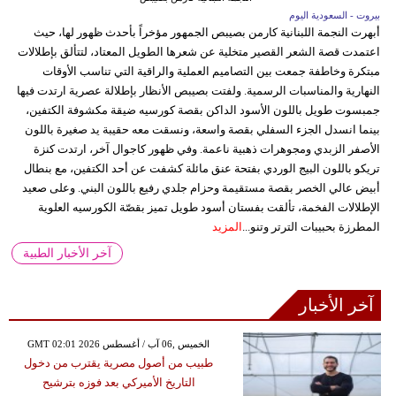
بيروت - السعودية اليوم
أبهرت النجمة اللبنانية كارمن بصيبص الجمهور مؤخراً بأحدث ظهور لها، حيث
اعتمدت قصة الشعر القصير متخلية عن شعرها الطويل المعتاد، لتتألق بإطلالات
مبتكرة وخاطفة جمعت بين التصاميم العملية والراقية التي تناسب الأوقات
النهارية والمناسبات الرسمية. ولفتت بصيبص الأنظار بإطلالة عصرية ارتدت فيها
جمبسوت طويل باللون الأسود الداكن بقصة كورسيه ضيقة مكشوفة الكتفين،
بينما انسدل الجزء السفلي بقصة واسعة، ونسقت معه حقيبة يد صغيرة باللون
الأصفر الزبدي ومجوهرات ذهبية ناعمة. وفي ظهور كاجوال آخر، ارتدت كنزة
تريكو باللون البيج الوردي بفتحة عنق مائلة كشفت عن أحد الكتفين، مع بنطال
أبيض عالي الخصر بقصة مستقيمة وحزام جلدي رفيع باللون البني. وعلى صعيد
الإطلالات الفخمة، تألقت بفستان أسود طويل تميز بقصّة الكورسيه العلوية
المطرزة بحبيبات الترتر وتنو...
المزيد
آخر الأخبار الطبية
آخر الأخبار
GMT 02:01 2026 الخميس ,06 آب / أغسطس
طبيب من أصول مصرية يقترب من دخول
التاريخ الأميركي بعد فوزه بترشيح