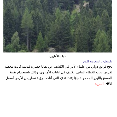
غابات الأمازون
واشنطن ـ السعودية اليوم
نجح فريق دولي من علماء الآثار في الكشف عن بقايا حضارة قديمة كانت مخفية
لقرون تحت الغطاء النباتي الكثيف في غابات الأمازون، وذلك باستخدام تقنية
المسح بالليزر المحمولة جوًا (LiDAR)، التي أتاحت رؤية تضاريس الأرض أسفل
الأ�...
المزيد