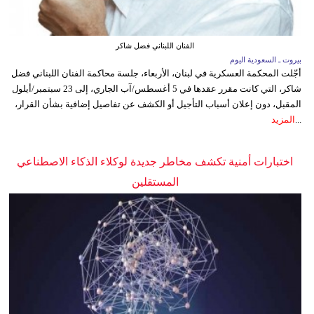
الفنان اللبناني فضل شاكر
بيروت ـ السعودية اليوم
أجّلت المحكمة العسكرية في لبنان، الأربعاء، جلسة محاكمة الفنان اللبناني فضل
شاكر، التي كانت مقرر عقدها في 5 أغسطس/آب الجاري، إلى 23 سبتمبر/أيلول
المقبل، دون إعلان أسباب التأجيل أو الكشف عن تفاصيل إضافية بشأن القرار،
...
المزيد
اختبارات أمنية تكشف مخاطر جديدة لوكلاء الذكاء الاصطناعي
المستقلين