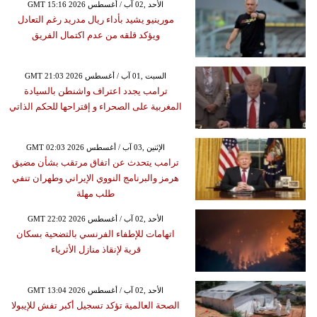
GMT 15:16 2026 الأحد ,02 آب / أغسطس
مورينيو يشيد بأداء ريال مدريد رغم التعادل
ويؤكد قلقه من عدم اكتمال الفريق
GMT 21:03 2026 السبت ,01 آب / أغسطس
ترامب يجدد اعتراف واشنطن بالسيادة
المغربية على الصحراء و إقتراحها للحكم الذاتي
GMT 02:03 2026 الإثنين ,03 آب / أغسطس
ترامب يتحدث عن اتفاق مرتقب بشأن مضيق
هرمز والبرنامج النووي الإيراني وطهران تنفي
طلب مهلة
GMT 22:02 2026 الأحد ,02 آب / أغسطس
اتهامات للإطفاء الفرنسي بالتضحية بسكان
قرية لإنقاذ منازل الأثرياء
GMT 13:04 2026 الأحد ,02 آب / أغسطس
الصحة العالمية تؤكد تسجيل أكبر تفش للإيبولا