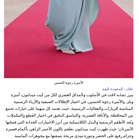
الأميرة رجوة الحسين
عمّان - السعودية اليوم
يبرز تشابه لافت في الأسلوب والمذاق العصري لكل من كيت ميدلتون، أميرة
ويلز، والأميرة رجوة الحسين، في اختيار الإطلالات الصيفية والأزياء الرسمية
المناسبة للزيارات والفعاليات الرسمية، حيث تعتمد كل منهما على خيارات تجمع
بين المحافظة، والأناقة العصرية، والتناسق الدقيق في اختيار القطع والمكملات.
وتُعد الأطقم الرسمية والبدل الكلاسيكية من أبرز الاختيارات الجذابة التي فضلتها
الأميرتان؛ حيث ظهرت كيت ميدلتون بطقم باللون الأحمر الزاهي بأكمام قصيرة
وحزام رفيع على الخصر وتنورة ميدي مريحة نسقتها مع مجوهرات ألماسية