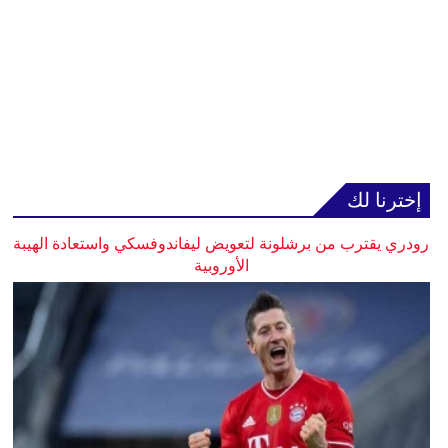
إخترنا لك
رودري يقترب من برشلونة لتعويض ليفاندوفسكي واستعادة الهيبة
الأوروبية