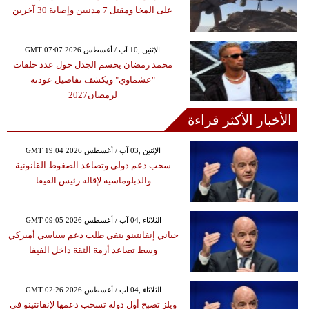
على المخا ومقتل 7 مدنيين وإصابة 30 آخرين
GMT 07:07 2026 الإثنين ,10 آب / أغسطس
محمد رمضان يحسم الجدل حول عدد حلقات
"عشماوي" ويكشف تفاصيل عودته
لرمضان2027
الأخبار الأكثر قراءة
GMT 19:04 2026 الإثنين ,03 آب / أغسطس
سحب دعم دولي وتصاعد الضغوط القانونية
والدبلوماسية لإقالة رئيس الفيفا
GMT 09:05 2026 الثلاثاء ,04 آب / أغسطس
جياني إنفانتينو ينفي طلب دعم سياسي أميركي
وسط تصاعد أزمة الثقة داخل الفيفا
GMT 02:26 2026 الثلاثاء ,04 آب / أغسطس
ويلز تصبح أول دولة تسحب دعمها لإنفانتينو في