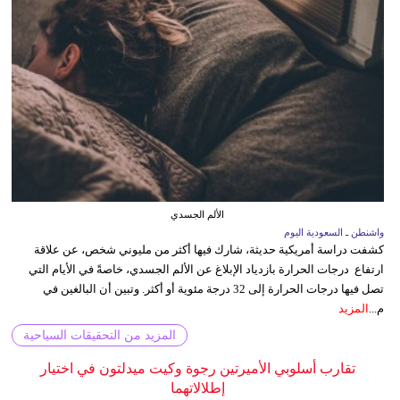
الألم الجسدي
واشنطن ـ السعودية اليوم
كشفت دراسة أمريكية حديثة، شارك فيها أكثر من مليوني شخص، عن علاقة
ارتفاع درجات الحرارة بازدياد الإبلاغ عن الألم الجسدي، خاصةً في الأيام التي
تصل فيها درجات الحرارة إلى 32 درجة مئوية أو أكثر. وتبين أن البالغين في
م...
المزيد
المزيد من التحقيقات السياحية
تقارب أسلوبي الأميرتين رجوة وكيت ميدلتون في اختيار
إطلالاتهما