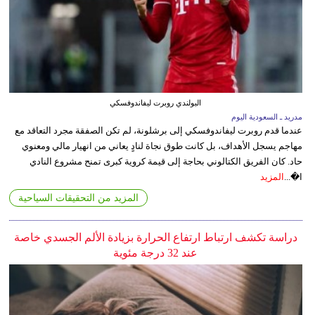
البولندي روبرت ليفاندوفسكي
مدريد ـ السعودية اليوم
عندما قدم روبرت ليفاندوفسكي إلى برشلونة، لم تكن الصفقة مجرد التعاقد مع
مهاجم يسجل الأهداف، بل كانت طوق نجاة لنادٍ يعاني من انهيار مالي ومعنوي
حاد. كان الفريق الكتالوني بحاجة إلى قيمة كروية كبرى تمنح مشروع النادي
ا�...
المزيد
المزيد من التحقيقات السياحية
دراسة تكشف ارتباط ارتفاع الحرارة بزيادة الألم الجسدي خاصة
عند 32 درجة مئوية