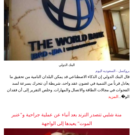
البنك الدولي
بروكسل - السعوديه اليوم
قال البنك الدولي إن الذكاء الاصطناعي قد يمكن البلدان النامية من تحقيق ما
يعادل قرناً من التنمية في غضون عقد واحد، شريطة أن تتحرك بسرعة لسد
الفجوات في مجالات الطاقة والاتصال والمهارات. وخلص التقرير إلى أن فقدان
الو�...
المزيد
منة شلبي تتصدر الترند بعد أنباء عن عملية جراحية و"عنبر
الموت" يعيدها إلى الواجهة