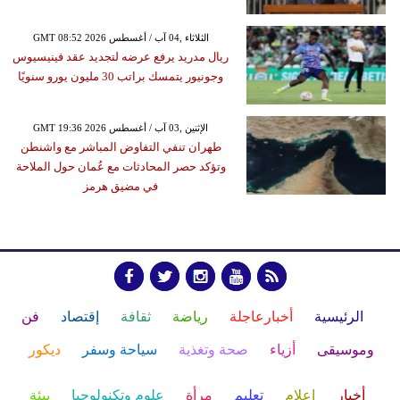
GMT 08:52 2026 الثلاثاء ,04 آب / أغسطس
ريال مدريد يرفع عرضه لتجديد عقد فينيسيوس
وجونيور يتمسك براتب 30 مليون يورو سنويًا
GMT 19:36 2026 الإثنين ,03 آب / أغسطس
طهران تنفي التفاوض المباشر مع واشنطن
وتؤكد حصر المحادثات مع عُمان حول الملاحة
في مضيق هرمز
الرئيسية
أخبارعاجلة
رياضة
ثقافة
إقتصاد
فن
وموسيقى
أزياء
صحة وتغذية
سياحة وسفر
ديكور
أخبار
إعلام
تعليم
مرأة
علوم وتكنولوجيا
بيئة