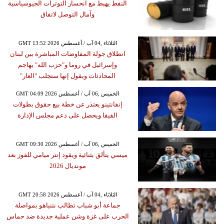
النفط يهبط مع انحسار التوترات الجيوسياسية
وآمال التوصل لاتفاق
GMT 13:52 2026 الثلاثاء ,04 آب / أغسطس
انطلاق جولة المفاوضات المباشرة بين لبنان
وإسرائيل في روما و"حزب الله" يهاجم
المحادثات ويقول إنها ستجلب "العار"
GMT 04:09 2026 الخميس ,06 آب / أغسطس
إنفانتينو يعتذر عن خطة بيع حقوق بطولات
الفيفا ويحصل على دعم مجلس الإدارة
GMT 09:30 2026 الخميس ,06 آب / أغسطس
ميسي يتألق بثنائية ويقود إنتر ميامي للفوز بعد
مونديال 2026
GMT 20:58 2026 الثلاثاء ,04 آب / أغسطس
جماعة أبو شباب تطالب نتنياهو بمواصلة
الحرب على غزة وشن عملية جديدة ضد حماس