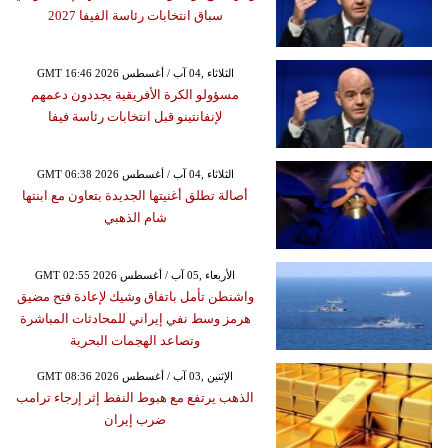
سباق انتخابات رئاسة الفيفا 2027
GMT 16:46 2026 الثلاثاء ,04 آب / أغسطس
مسؤولو الكرة الأفريقية يجددون دعمهم
لإنفانتينو قبل انتخابات رئاسة فيفا
GMT 06:38 2026 الثلاثاء ,04 آب / أغسطس
أصالة تطلق أغنيتها الجديدة بتعاون مع ابنتها
شام الذهبي
GMT 02:55 2026 الأربعاء ,05 آب / أغسطس
واشنطن تأمل باتفاق وشيك لإعادة فتح مضيق
هرمز وسط نفي إيراني للمحادثات المباشرة
وتصاعد الهجمات البحرية
GMT 08:36 2026 الإثنين ,03 آب / أغسطس
الذهب يرتفع مع هبوط النفط إثر إرجاء ترامب
ضرب إيران