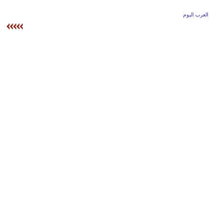
وسفر
العرب اليوم
ديكور
أخبار
إعلام
تعليم
مرأة
علوم
وتكنولوجيا
بيئة
مدوَّنات
أبراج