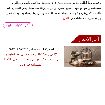
رقيقة، كما أطلت ببدلة رسمية بلون أزرق سماوي بجاكيت واسع وبنطلون
مستقيم واسع مع توب أبيض محبوك وأقراط زرقاء متناسقة. وفي السياق ذاته،
تألقت الأميرة رجوة ببدلة سوداء مخططة بخطوط رفيعة بيضاء بجاكيت مفصل
وياقة عريضة متقاطعة م...
المزيد
آخر الأخبار الطبية
آخر الأخبار
GMT 12:50 2026 الأحد ,09 آب / أغسطس
"ذا تي روم" يُطلق تجربة شاي بعد الظهيرة
برؤية عصرية تُزاوج بين سحر السواحل والأجواء
الاستوائية في دبي