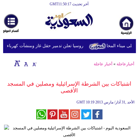
آخر تحديث GMT11:50:17
الرئيسية
أخبارعاجلة
رياضة
روسيا تعلن تدمير حقل غاز ومنشآت كهرباء في مق
ثقافة
إقتصاد
أخبارعاجلة
»
أخبار عاجلة
فن
اشتباكات بين الشرطة الإسرائيلية ومصلين في المسجد
وموسيقى
الأقصى
أزياء
10:19 2013 الأحد ,31 آذار/ مارس
GMT
صحة
وتغذية
سياحة