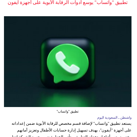
تطبيق "واتساب" يوسع أدوات الرقابة الأبوية على أجهزة آيفون
تطبيق "واتساب"
واشنطن ـ السعودية اليوم
يستعد تطبيق "واتساب" لإضافة قسم مخصص للرقابة الأبوية ضمن إعداداته
على أجهزة "آيفون"، بهدف تسهيل إدارة حسابات الأطفال وتعزيز أمانهم
وخصوصيتهم أثناء استخدام التطبيق. وتأتي الخطوة ضمن جهود الشركة لتطوير