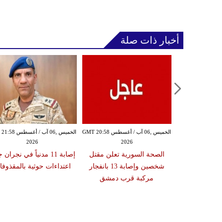
أخبار ذات صلة
الخميس ,06 آب / أغسطس GMT 20:54
الخميس ,06 آب / أغسطس GMT 20:58
الخميس ,06 آب / أغ
2026
2026
20
ة تعلن إصابة
الصحة السورية تعلن مقتل
إصابة 11 مدنياً في نجران
نتا بعد عبوره
شخصين وإصابة 13 بانفجار
اعتداءات حوثية بالمقذوف
 في إسبانيا
مركبة قرب دمشق