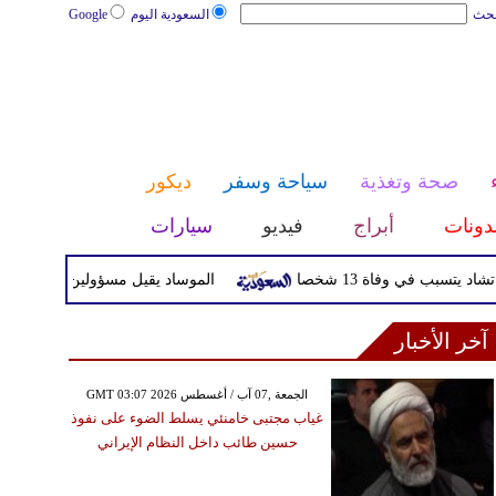
بحث
السعودية اليوم
Google
صحة وتغذية
سياحة وسفر
ديكور
دونات
أبراج
فيديو
سيارات
ي وفاة 13 شخصا
الموساد يقيل مسؤولين بارزين بعد تعثر خط
آخر الأخبار
GMT 03:07 2026 الجمعة ,07 آب / أغسطس
غياب مجتبى خامنئي يسلط الضوء على نفوذ
حسين طائب داخل النظام الإيراني