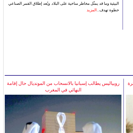
البيئية وما قد يمثّل مخاطر مناخية على البلاد. ويُعد إطلاق القمر الصناعي
خطوة تهدف...
المزيد
رة
روبياليس يطالب إسبانيا بالانسحاب من المونديال حال إقامة
النهائي في المغرب