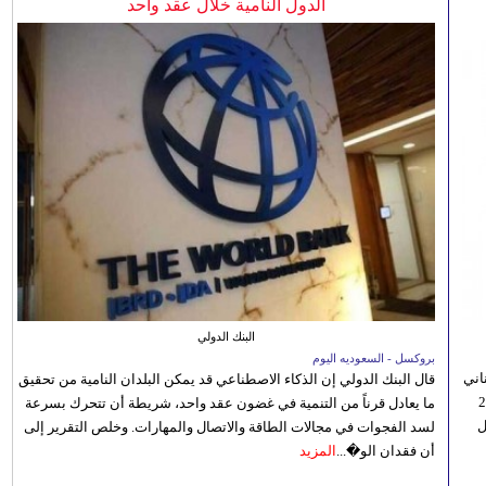
الدول النامية خلال عقد واحد
البنك الدولي
بروكسل - السعوديه اليوم
اني
قال البنك الدولي إن الذكاء الاصطناعي قد يمكن البلدان النامية من تحقيق
ي 5 أغسطس/آب الجاري، إلى 23
ما يعادل قرناً من التنمية في غضون عقد واحد، شريطة أن تتحرك بسرعة
ل
لسد الفجوات في مجالات الطاقة والاتصال والمهارات. وخلص التقرير إلى
أن فقدان الو�...
المزيد