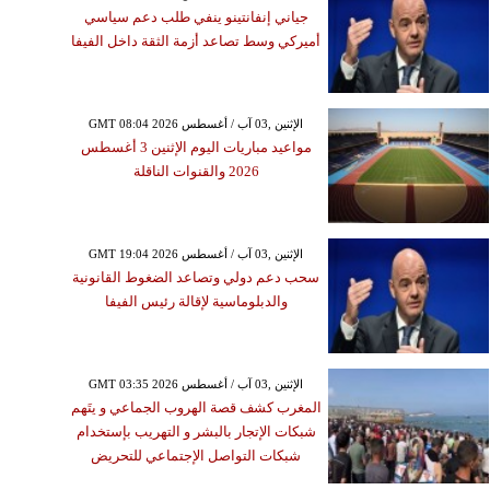
جياني إنفانتينو ينفي طلب دعم سياسي
أميركي وسط تصاعد أزمة الثقة داخل الفيفا
GMT 08:04 2026 الإثنين ,03 آب / أغسطس
مواعيد مباريات اليوم الإثنين 3 أغسطس
2026 والقنوات الناقلة
GMT 19:04 2026 الإثنين ,03 آب / أغسطس
سحب دعم دولي وتصاعد الضغوط القانونية
والدبلوماسية لإقالة رئيس الفيفا
GMT 03:35 2026 الإثنين ,03 آب / أغسطس
المغرب كشف قصة الهروب الجماعي و يتَهم
شبكات الإتجار بالبشر و التهريب بإستخدام
شبكات التواصل الإجتماعي للتحريض