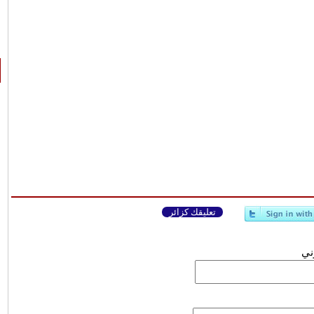
تعليقك كزائر
وني