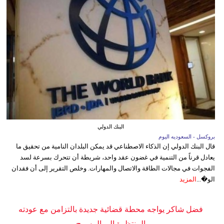
البنك الدولي
بروكسل - السعوديه اليوم
قال البنك الدولي إن الذكاء الاصطناعي قد يمكن البلدان النامية من تحقيق ما
يعادل قرناً من التنمية في غضون عقد واحد، شريطة أن تتحرك بسرعة لسد
الفجوات في مجالات الطاقة والاتصال والمهارات. وخلص التقرير إلى أن فقدان
الو�...
المزيد
فضل شاكر يواجه محطة قضائية جديدة بالتزامن مع عودته
المنتظرة إلى المسرح