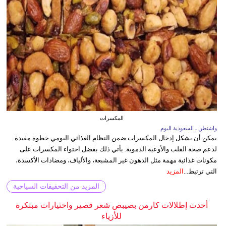
المكسرات
واشنطن ـ السعودية اليوم
يمكن أن يشكل إدخال المكسرات ضمن النظام الغذائي اليومي خطوة مفيدة
لدعم صحة القلب والأوعية الدموية. يأتي ذلك بفضل احتواء المكسرات على
مكونات غذائية مهمة مثل الدهون غير المشبعة، والألياف، ومضادات الأكسدة،
التي ترتبط...
المزيد
المزيد من التحقيقات السياحية
أحدث إطلالات كارمن بصيبص شعر قصير واختيارات مبتكرة
للأزياء