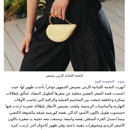
النجمة اللبنانية كارمن بصيبص
بيروت - السعودية اليوم
أبهرت النجمة اللبنانية كارمن بصيبص الجمهور مؤخراً بأحدث ظهور لها، حيث
اعتمدت قصة الشعر القصير متخلية عن شعرها الطويل المعتاد، لتتألق بإطلالات
مبتكرة وخاطفة جمعت بين التصاميم العملية والراقية التي تناسب الأوقات
النهارية والمناسبات الرسمية. ولفتت بصيبص الأنظار بإطلالة عصرية ارتدت فيها
جمبسوت طويل باللون الأسود الداكن بقصة كورسيه ضيقة مكشوفة الكتفين،
بينما انسدل الجزء السفلي بقصة واسعة، ونسقت معه حقيبة يد صغيرة باللون
الأصفر الزبدي ومجوهرات ذهبية ناعمة. وفي ظهور كاجوال آخر، ارتدت كنزة