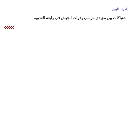
وسفر
العرب اليوم
ديكور
اشتباكات بين مؤيدي مرسي وقوات الجيش في رابعة العدوية‏
أخبار
إعلام
تعليم
مرأة
علوم
وتكنولوجيا
بيئة
مدوَّنات
أبراج