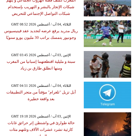
المغرب كشف قصة الهروب الجماعي و يتَهم
شبكات الإتجار بالبشر و التهريب بإستخدام
شبكات التواصل الإجتماعي للتحريض
GMT 08:52 2026 الثلاثاء ,04 آب / أغسطس
ريال مدريد يرفع عرضه لتجديد عقد فينيسيوس
وجونيور يتمسك براتب 30 مليون يورو سنويًا
GMT 03:45 2026 الإثنين ,03 آب / أغسطس
سبتة و مليلية اقتطعتهما إسبانيا من المغرب
ومنها انطلق طارق بن زياد
GMT 04:51 2026 الثلاثاء ,04 آب / أغسطس
أبل تزيل "تلغرام" مؤقتاً من متجر التطبيقات
بعد واقعة خطيرة
GMT 19:18 2026 الإثنين ,03 آب / أغسطس
حالة طوارئ في واشنطن إثر حرائق غابات
كارثية تشرد عشرات الآلاف وتلتهم مئات