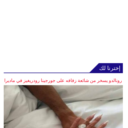
إخترنا لك
رونالدو يسخر من شائعة زفافه على جورجينا رودريغيز في ماديرا