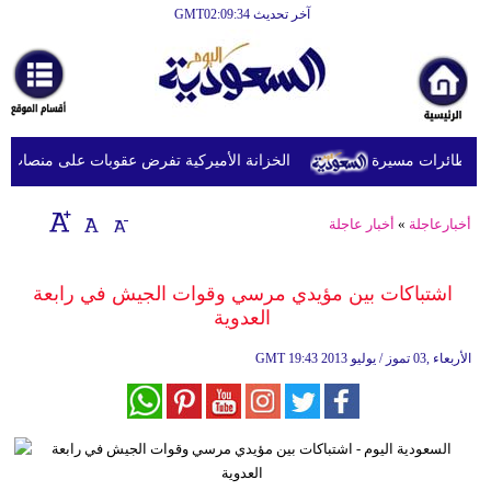
آخر تحديث GMT02:09:34
الرئيسية
أخبارعاجلة
رياضة
بطائرات مسيرة
الخزانة الأميركية تفرض عقوبات على منصات عملا
ثقافة
إقتصاد
أخبارعاجلة
»
أخبار عاجلة
فن
اشتباكات بين مؤيدي مرسي وقوات الجيش في رابعة
وموسيقى
العدوية‏
أزياء
19:43 2013 الأربعاء ,03 تموز / يوليو
GMT
صحة
وتغذية
سياحة