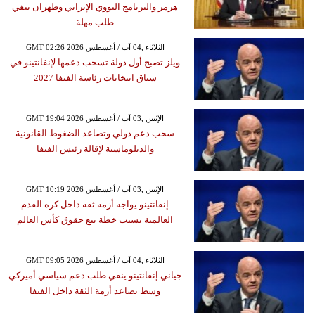
هرمز والبرنامج النووي الإيراني وطهران تنفي
طلب مهلة
GMT 02:26 2026 الثلاثاء ,04 آب / أغسطس
ويلز تصبح أول دولة تسحب دعمها لإنفانتينو في
سباق انتخابات رئاسة الفيفا 2027
GMT 19:04 2026 الإثنين ,03 آب / أغسطس
سحب دعم دولي وتصاعد الضغوط القانونية
والدبلوماسية لإقالة رئيس الفيفا
GMT 10:19 2026 الإثنين ,03 آب / أغسطس
إنفانتينو يواجه أزمة ثقة داخل كرة القدم
العالمية بسبب خطة بيع حقوق كأس العالم
GMT 09:05 2026 الثلاثاء ,04 آب / أغسطس
جياني إنفانتينو ينفي طلب دعم سياسي أميركي
وسط تصاعد أزمة الثقة داخل الفيفا