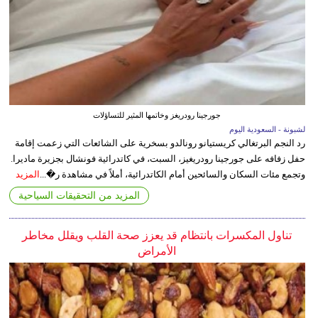
جورجينا رودريغز وخاتمها المثير للتساؤلات
لشبونة - السعودية اليوم
رد النجم البرتغالي كريستيانو رونالدو بسخرية على الشائعات التي زعمت إقامة
حفل زفافه على جورجينا رودريغيز، السبت، في كاتدرائية فونشال بجزيرة ماديرا.
وتجمع مئات السكان والسائحين أمام الكاتدرائية، أملاً في مشاهدة ر�...
المزيد
المزيد من التحقيقات السياحية
تناول المكسرات بانتظام قد يعزز صحة القلب ويقلل مخاطر
الأمراض