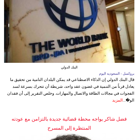
البنك الدولي
بروكسل - السعوديه اليوم
قال البنك الدولي إن الذكاء الاصطناعي قد يمكن البلدان النامية من تحقيق ما
يعادل قرناً من التنمية في غضون عقد واحد، شريطة أن تتحرك بسرعة لسد
الفجوات في مجالات الطاقة والاتصال والمهارات. وخلص التقرير إلى أن فقدان
الو�...
المزيد
فضل شاكر يواجه محطة قضائية جديدة بالتزامن مع عودته
المنتظرة إلى المسرح