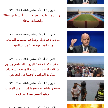
GMT 08:04 2026 الإثنين ,03 آب / أغسطس
مواعيد مباريات اليوم الإثنين 3 أغسطس 2026
والقنوات الناقلة
GMT 19:04 2026 الإثنين ,03 آب / أغسطس
سحب دعم دولي وتصاعد الضغوط القانونية
والدبلوماسية لإقالة رئيس الفيفا
GMT 03:35 2026 الإثنين ,03 آب / أغسطس
المغرب كشف قصة الهروب الجماعي و يتَهم
شبكات الإتجار بالبشر و التهريب بإستخدام
شبكات التواصل الإجتماعي للتحريض
GMT 03:45 2026 الإثنين ,03 آب / أغسطس
سبتة و مليلية اقتطعتهما إسبانيا من المغرب
ومنها انطلق طارق بن زياد
GMT 14:33 2026 الأحد ,02 آب / أغسطس