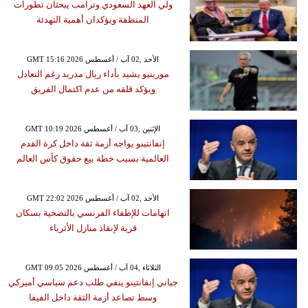
ولي العهد السعودي وترامب يبحثان تطورات
المنطقة ويؤكدان أهمية التهدئة
GMT 15:16 2026 الأحد ,02 آب / أغسطس
مورينيو يشيد بأداء ريال مدريد رغم التعادل
ويؤكد قلقه من عدم اكتمال الفريق
GMT 10:19 2026 الإثنين ,03 آب / أغسطس
إنفانتينو يواجه أزمة ثقة داخل كرة القدم
العالمية بسبب خطة بيع حقوق كأس العالم
GMT 22:02 2026 الأحد ,02 آب / أغسطس
اتهامات للإطفاء الفرنسي بالتضحية بسكان
قرية لإنقاذ منازل الأثرياء
GMT 09:05 2026 الثلاثاء ,04 آب / أغسطس
جياني إنفانتينو ينفي طلب دعم سياسي أميركي
وسط تصاعد أزمة الثقة داخل الفيفا