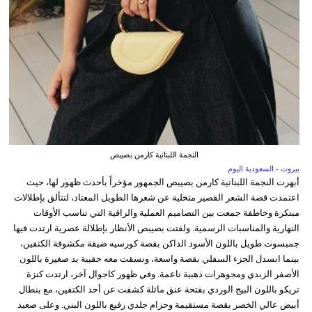
النجمة اللبنانية كارمن بصيبص
بيروت - السعودية اليوم
أبهرت النجمة اللبنانية كارمن بصيبص الجمهور مؤخراً بأحدث ظهور لها، حيث
اعتمدت قصة الشعر القصير متخلية عن شعرها الطويل المعتاد، لتتألق بإطلالات
مبتكرة وخاطفة جمعت بين التصاميم العملية والراقية التي تناسب الأوقات
النهارية والمناسبات الرسمية. ولفتت بصيبص الأنظار بإطلالة عصرية ارتدت فيها
جمبسوت طويل باللون الأسود الداكن بقصة كورسيه ضيقة مكشوفة الكتفين،
بينما انسدل الجزء السفلي بقصة واسعة، ونسقت معه حقيبة يد صغيرة باللون
الأصفر الزبدي ومجوهرات ذهبية ناعمة. وفي ظهور كاجوال آخر، ارتدت كنزة
تريكو باللون البيج الوردي بفتحة عنق مائلة كشفت عن أحد الكتفين، مع بنطال
أبيض عالي الخصر بقصة مستقيمة وحزام جلدي رفيع باللون البني. وعلى صعيد