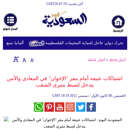
آخر تحديث GMT20:47:19
الرئيسية
أخبارعاجلة
رياضة
تحرك دولي عاجل لحماية المخيمات الفلسطينية
ألمانيا تمنع رفع 
ثقافة
إقتصاد
أخبارعاجلة
»
أخبار عاجلة
فن
اشتباكات عنيفة أمام مقر "الإخوان" في المعادى والأمن
وموسيقى
يتدخل لضبط مثيرى الشغب
أزياء
18:19 2012 الخميس ,06 كانون الأول / ديسمبر
GMT
صحة
وتغذية
سياحة