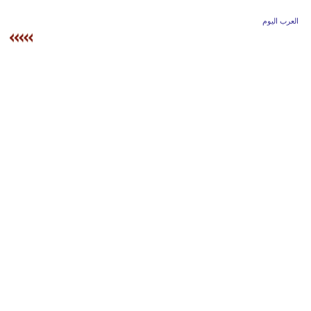
وسفر
العرب اليوم
ديكور
أخبار
إعلام
تعليم
مرأة
علوم
وتكنولوجيا
بيئة
مدوَّنات
أبراج