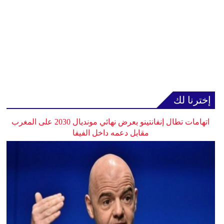
إخترنا لك
اتهامات تطال إنفانتينو بعرض نهائي مونديال 2030 على المغرب
مقابل دعمه داخل الفيفا