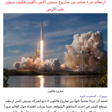
ارتطام جزء ضخم من صاروخ سبيس إكس بالقمر فكيف سيؤثر
على الأرض
صاروخ فالكون
نيويورك - السعودية اليوم
يُعتقد أن جزءاً ضخماً تائهاً من صاروخ فالكون 9 تابع لشركة سبيس إكس ارتطم
بسطح القمر في إحدى المناطق المتوقعة، فيما يترقب العلماء حول العالم صوراً
ترصد موقع الاصطدام وتؤكد وقوعه بشكل نهائي، حيث تعذر على المركبات