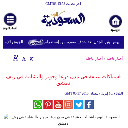
آخر تحديث GMT03:15:58
الرئيسية
أخبارعاجلة
رياضة
سيوس يثير الجدل بعد حذف صوره من إنستغرام
الجيش الإسرائيلي
ثقافة
إقتصاد
أخبارعاجلة
»
أخبار عاجلة
فن
اشتباكات عنيفة فى مدن درعا وجوبر والنشابية في ريف
وموسيقى
دمشق
أزياء
05:37 2013 الثلاثاء ,16 إبريل / نيسان
GMT
صحة
وتغذية
سياحة