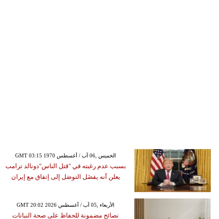
GMT 03:15 1970 الخميس ,06 آب / أغسطس
بسبب عدم رغبته في "قتل الناس"دونالد ترامب
يعلن أنه يفضَل التوصَل إلى إتفاق مع إيران
GMT 20:02 2026 الأربعاء ,05 آب / أغسطس
نصائح مضمونة للحفاظ على صحة النباتات