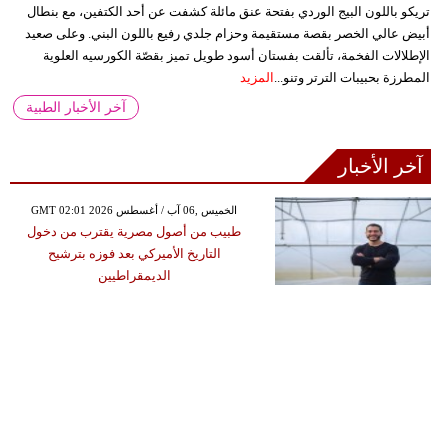
تريكو باللون البيج الوردي بفتحة عنق مائلة كشفت عن أحد الكتفين، مع بنطال
أبيض عالي الخصر بقصة مستقيمة وحزام جلدي رفيع باللون البني. وعلى صعيد
الإطلالات الفخمة، تألقت بفستان أسود طويل تميز بقصّة الكورسيه العلوية
المطرزة بحبيبات الترتر وتنو...
المزيد
آخر الأخبار الطبية
آخر الأخبار
GMT 02:01 2026 الخميس ,06 آب / أغسطس
طبيب من أصول مصرية يقترب من دخول
التاريخ الأميركي بعد فوزه بترشيح
الديمقراطيين