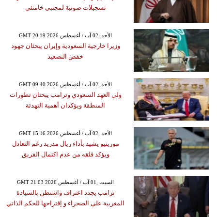
تسجيلات صوتية لمجتبى خامنئي
GMT 20:19 2026 الأحد ,02 آب / أغسطس
وزيرا خارجية السعودية وإيران يبحثان جهود
خفض التصعيد
GMT 09:40 2026 الأحد ,02 آب / أغسطس
ولي العهد السعودي وترامب يبحثان تطورات
المنطقة ويؤكدان أهمية التهدئة
GMT 15:16 2026 الأحد ,02 آب / أغسطس
مورينيو يشيد بأداء ريال مدريد رغم التعادل
ويؤكد قلقه من عدم اكتمال الفريق
GMT 21:03 2026 السبت ,01 آب / أغسطس
ترامب يجدد اعتراف واشنطن بالسيادة
المغربية على الصحراء و إقتراحها للحكم الذاتي