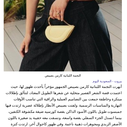
النجمة اللبنانية كارمن بصيبص
بيروت - السعودية اليوم
أبهرت النجمة اللبنانية كارمن بصيبص الجمهور مؤخراً بأحدث ظهور لها، حيث
اعتمدت قصة الشعر القصير متخلية عن شعرها الطويل المعتاد، لتتألق بإطلالات
مبتكرة وخاطفة جمعت بين التصاميم العملية والراقية التي تناسب الأوقات
النهارية والمناسبات الرسمية. ولفتت بصيبص الأنظار بإطلالة عصرية ارتدت فيها
جمبسوت طويل باللون الأسود الداكن بقصة كورسيه ضيقة مكشوفة الكتفين،
بينما انسدل الجزء السفلي بقصة واسعة، ونسقت معه حقيبة يد صغيرة باللون
الأصفر الزبدي ومجوهرات ذهبية ناعمة. وفي ظهور كاجوال آخر، ارتدت كنزة