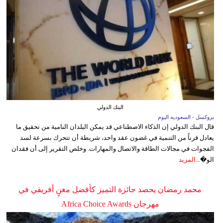
البنك الدولي
بروكسل - السعوديه اليوم
قال البنك الدولي إن الذكاء الاصطناعي قد يمكن البلدان النامية من تحقيق ما
يعادل قرناً من التنمية في غضون عقد واحد، شريطة أن تتحرك بسرعة لسد
الفجوات في مجالات الطاقة والاتصال والمهارات. وخلص التقرير إلى أن فقدان
الو�...
المزيد
محمد رمضان يحصد جائزة التميز كأفضل مغنٍ أفريقي في
مهرجان Africa Choice Awards