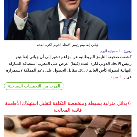
جياني إنفانتينو رئيس الاتحاد الدولي لكرة القدم
زيورخ - السعودية اليوم
كشفت صحيفة التايمز البريطانية عن مزاعم تشير إلى أن جياني إنفانتينو،
رئيس الاتحاد الدولي لكرة القدم (فيفا)، عرض على المغرب استضافة المباراة
النهائية لبطولة كأس العالم 2030، مقابل الحصول على دعم المملكة لاستمراره
في ر...
المزيد
المزيد من التحقيقات السياحية
6 بدائل منزلية بسيطة ومنخفضة التكلفة لتقليل استهلاك الأطعمة
فائقة المعالجة