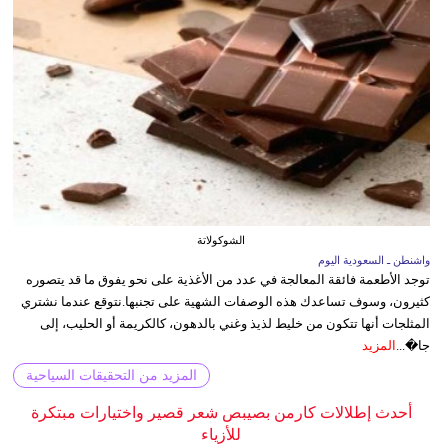
الشوكولاتة
واشنطن ـ السعودية اليوم
توجد الأطعمة فائقة المعالجة في عدد من الأغذية على نحو يفوق ما قد يتصوره
كثيرون، وسوف تساعدك هذه الوصفات الشهية على تجنبها.نتوقع عندما نشتري
المثلجات أنها تتكون من خليط لذيذ وغني بالدهون، كالكريمة أو الحليب، إلى
جا�...
المزيد
المزيد من التحقيقات السياحية
أحدث إطلالات كارمن بصيبص شعر قصير واختيارات مبتكرة
للأزياء