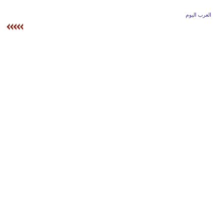
وسفر
العرب اليوم
ديكور
أخبار
إعلام
تعليم
مرأة
علوم
وتكنولوجيا
بيئة
مدوَّنات
أبراج