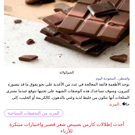
الشوكولاتة
واشنطن ـ السعودية اليوم
توجد الأطعمة فائقة المعالجة في عدد من الأغذية على نحو يفوق ما قد يتصوره
كثيرون، وسوف تساعدك هذه الوصفات الشهية على تجنبها.نتوقع عندما نشتري
المثلجات أنها تتكون من خليط لذيذ وغني بالدهون، كالكريمة أو الحليب، إلى
جا�...
المزيد
المزيد من التحقيقات السياحية
أحدث إطلالات كارمن بصيبص شعر قصير واختيارات مبتكرة
للأزياء