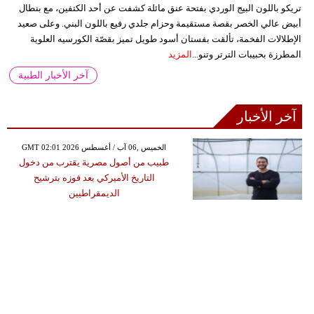
تريكو باللون البيج الوردي بفتحة عنق مائلة كشفت عن أحد الكتفين، مع بنطال
أبيض عالي الخصر بقصة مستقيمة وحزام جلدي رفيع باللون البني. وعلى صعيد
الإطلالات الفخمة، تألقت بفستان أسود طويل تميز بقصّة الكورسيه العلوية
المطرزة بحبيبات الترتر وتنو...
المزيد
آخر الأخبار الطبية
آخر الأخبار
GMT 02:01 2026 الخميس ,06 آب / أغسطس
طبيب من أصول مصرية يقترب من دخول
التاريخ الأميركي بعد فوزه بترشيح
الديمقراطيين