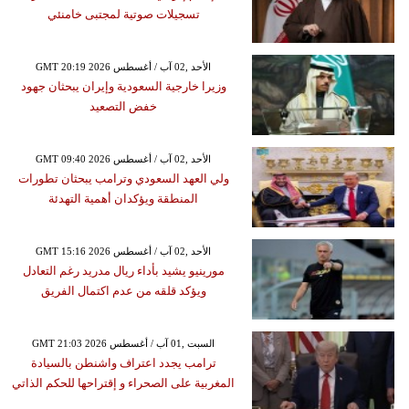
تسجيلات صوتية لمجتبى خامنئي
GMT 20:19 2026 الأحد ,02 آب / أغسطس
وزيرا خارجية السعودية وإيران يبحثان جهود
خفض التصعيد
GMT 09:40 2026 الأحد ,02 آب / أغسطس
ولي العهد السعودي وترامب يبحثان تطورات
المنطقة ويؤكدان أهمية التهدئة
GMT 15:16 2026 الأحد ,02 آب / أغسطس
مورينيو يشيد بأداء ريال مدريد رغم التعادل
ويؤكد قلقه من عدم اكتمال الفريق
GMT 21:03 2026 السبت ,01 آب / أغسطس
ترامب يجدد اعتراف واشنطن بالسيادة
المغربية على الصحراء و إقتراحها للحكم الذاتي