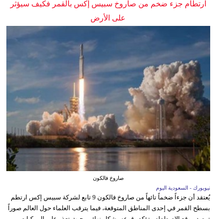
ارتطام جزء ضخم من صاروخ سبيس إكس بالقمر فكيف سيؤثر
على الأرض
صاروخ فالكون
نيويورك - السعودية اليوم
يُعتقد أن جزءاً ضخماً تائهاً من صاروخ فالكون 9 تابع لشركة سبيس إكس ارتطم
بسطح القمر في إحدى المناطق المتوقعة، فيما يترقب العلماء حول العالم صوراً
ترصد موقع الاصطدام وتؤكد وقوعه بشكل نهائي، حيث تعذر على المركبات