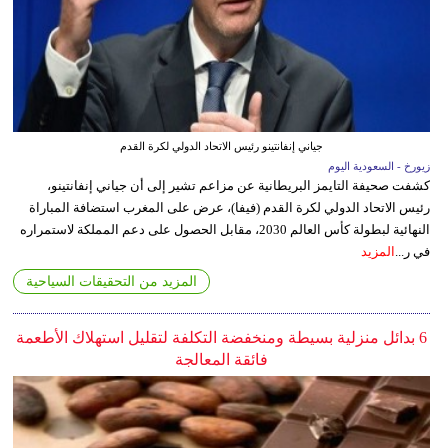
جياني إنفانتينو رئيس الاتحاد الدولي لكرة القدم
زيورخ - السعودية اليوم
كشفت صحيفة التايمز البريطانية عن مزاعم تشير إلى أن جياني إنفانتينو،
رئيس الاتحاد الدولي لكرة القدم (فيفا)، عرض على المغرب استضافة المباراة
النهائية لبطولة كأس العالم 2030، مقابل الحصول على دعم المملكة لاستمراره
في ر...
المزيد
المزيد من التحقيقات السياحية
6 بدائل منزلية بسيطة ومنخفضة التكلفة لتقليل استهلاك الأطعمة
فائقة المعالجة