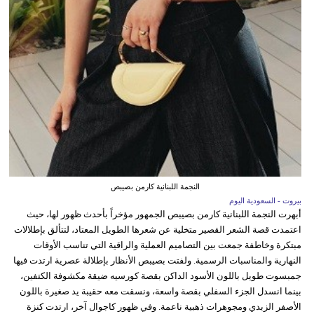
النجمة اللبنانية كارمن بصيبص
بيروت - السعودية اليوم
أبهرت النجمة اللبنانية كارمن بصيبص الجمهور مؤخراً بأحدث ظهور لها، حيث
اعتمدت قصة الشعر القصير متخلية عن شعرها الطويل المعتاد، لتتألق بإطلالات
مبتكرة وخاطفة جمعت بين التصاميم العملية والراقية التي تناسب الأوقات
النهارية والمناسبات الرسمية. ولفتت بصيبص الأنظار بإطلالة عصرية ارتدت فيها
جمبسوت طويل باللون الأسود الداكن بقصة كورسيه ضيقة مكشوفة الكتفين،
بينما انسدل الجزء السفلي بقصة واسعة، ونسقت معه حقيبة يد صغيرة باللون
الأصفر الزبدي ومجوهرات ذهبية ناعمة. وفي ظهور كاجوال آخر، ارتدت كنزة