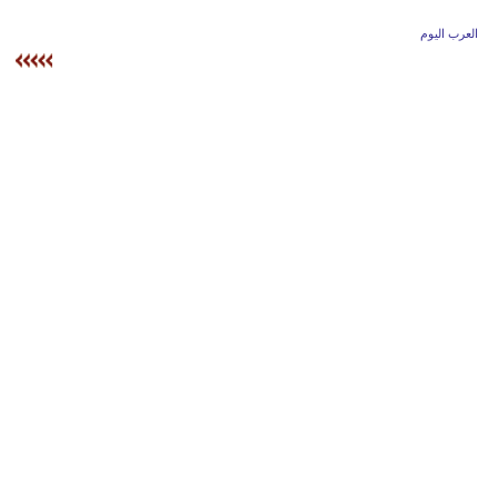
وسفر
العرب اليوم
ديكور
أخبار
إعلام
تعليم
مرأة
علوم
وتكنولوجيا
بيئة
مدوَّنات
أبراج