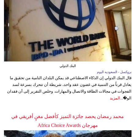
البنك الدولي
بروكسل - السعوديه اليوم
قال البنك الدولي إن الذكاء الاصطناعي قد يمكن البلدان النامية من تحقيق ما
يعادل قرناً من التنمية في غضون عقد واحد، شريطة أن تتحرك بسرعة لسد
الفجوات في مجالات الطاقة والاتصال والمهارات. وخلص التقرير إلى أن فقدان
الو�...
المزيد
محمد رمضان يحصد جائزة التميز كأفضل مغنٍ أفريقي في
مهرجان Africa Choice Awards