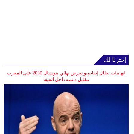
إخترنا لك
اتهامات تطال إنفانتينو بعرض نهائي مونديال 2030 على المغرب
مقابل دعمه داخل الفيفا