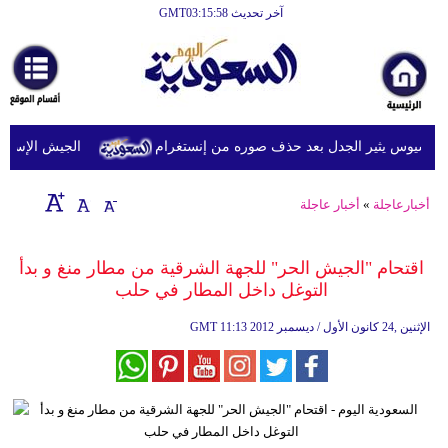
آخر تحديث GMT03:15:58
الرئيسية
أخبارعاجلة
رياضة
سيوس يثير الجدل بعد حذف صوره من إنستغرام
الجيش الإسرائيلي
ثقافة
إقتصاد
أخبارعاجلة
»
أخبار عاجلة
فن
اقتحام "الجيش الحر" للجهة الشرقية من مطار منغ و بدأ
وموسيقى
التوغل داخل المطار في حلب
أزياء
11:13 2012 الإثنين ,24 كانون الأول / ديسمبر
GMT
صحة
وتغذية
سياحة