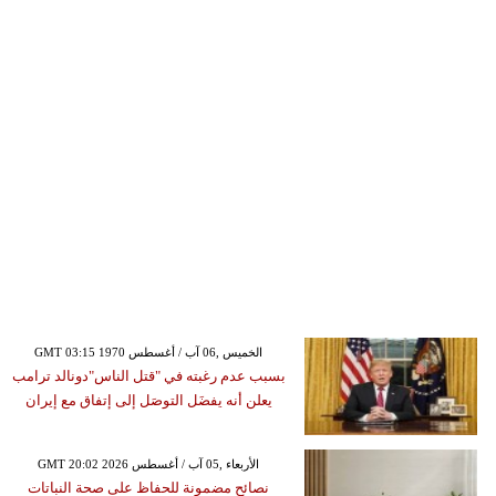
GMT 03:15 1970 الخميس ,06 آب / أغسطس
بسبب عدم رغبته في "قتل الناس"دونالد ترامب
يعلن أنه يفضَل التوصَل إلى إتفاق مع إيران
GMT 20:02 2026 الأربعاء ,05 آب / أغسطس
نصائح مضمونة للحفاظ على صحة النباتات