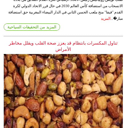
الانسحاب من استضافة كأس العالم 2030 في حال قرر الاتحاد الدولي لكرة
القدم "فيفا" منح ملعب الحسن الثاني في الدار البيضاء المغربية حق استضافة
مبار�...
المزيد
المزيد من التحقيقات السياحية
تناول المكسرات بانتظام قد يعزز صحة القلب ويقلل مخاطر
الأمراض