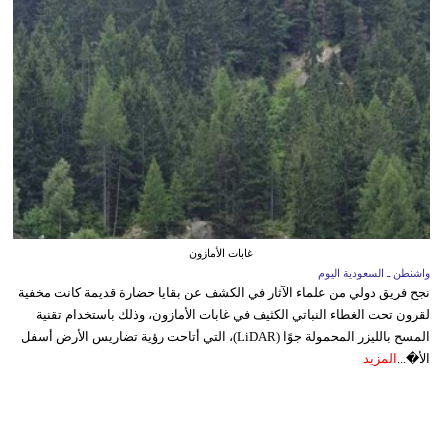
غابات الأمازون
واشنطن ـ السعودية اليوم
نجح فريق دولي من علماء الآثار في الكشف عن بقايا حضارة قديمة كانت مخفية
لقرون تحت الغطاء النباتي الكثيف في غابات الأمازون، وذلك باستخدام تقنية
المسح بالليزر المحمولة جوًا (LiDAR)، التي أتاحت رؤية تضاريس الأرض أسفل
الأ�...
المزيد