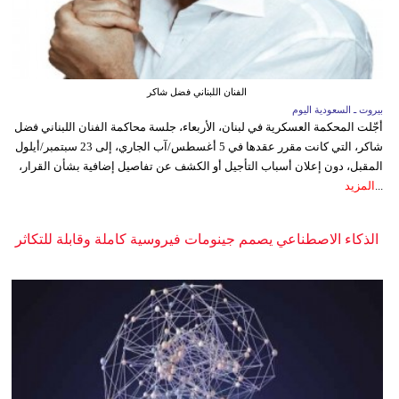
الفنان اللبناني فضل شاكر
بيروت ـ السعودية اليوم
أجّلت المحكمة العسكرية في لبنان، الأربعاء، جلسة محاكمة الفنان اللبناني فضل
شاكر، التي كانت مقرر عقدها في 5 أغسطس/آب الجاري، إلى 23 سبتمبر/أيلول
المقبل، دون إعلان أسباب التأجيل أو الكشف عن تفاصيل إضافية بشأن القرار،
...
المزيد
الذكاء الاصطناعي يصمم جينومات فيروسية كاملة وقابلة للتكاثر