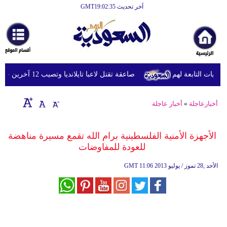
آخر تحديث GMT19:02:35
الرئيسية
أخبارعاجلة
رياضة
يات التابعة لهم
صاعقة تقتل لاعبا تايلانديا وتصيب 12 آخرين خلال مباراة
ثقافة
إقتصاد
أخبارعاجلة
»
أخبار عاجلة
فن
الأجهزة الأمنية الفلسطينية برام الله تقمع مسيرة مناهضة
وموسيقى
للعودة للمفاوضات
أزياء
11:06 2013 الأحد ,28 تموز / يوليو
GMT
صحة
وتغذية
سياحة