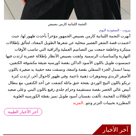
النجمة اللبنانية كارمن بصيبص
بيروت - السعودية اليوم
أبهرت النجمة اللبنانية كارمن بصيبص الجمهور مؤخراً بأحدث ظهور لها، حيث
اعتمدت قصة الشعر القصير متخلية عن شعرها الطويل المعتاد، لتتألق بإطلالات
مبتكرة وخاطفة جمعت بين التصاميم العملية والراقية التي تناسب الأوقات
النهارية والمناسبات الرسمية. ولفتت بصيبص الأنظار بإطلالة عصرية ارتدت فيها
جمبسوت طويل باللون الأسود الداكن بقصة كورسيه ضيقة مكشوفة الكتفين،
بينما انسدل الجزء السفلي بقصة واسعة، ونسقت معه حقيبة يد صغيرة باللون
الأصفر الزبدي ومجوهرات ذهبية ناعمة. وفي ظهور كاجوال آخر، ارتدت كنزة
تريكو باللون البيج الوردي بفتحة عنق مائلة كشفت عن أحد الكتفين، مع بنطال
أبيض عالي الخصر بقصة مستقيمة وحزام جلدي رفيع باللون البني. وعلى صعيد
الإطلالات الفخمة، تألقت بفستان أسود طويل تميز بقصّة الكورسيه العلوية
المطرزة بحبيبات الترتر وتنو...
المزيد
آخر الأخبار الطبية
آخر الأخبار