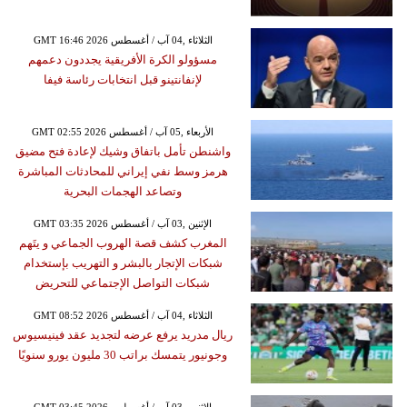
GMT 16:46 2026 الثلاثاء ,04 آب / أغسطس
مسؤولو الكرة الأفريقية يجددون دعمهم
لإنفانتينو قبل انتخابات رئاسة فيفا
GMT 02:55 2026 الأربعاء ,05 آب / أغسطس
واشنطن تأمل باتفاق وشيك لإعادة فتح مضيق
هرمز وسط نفي إيراني للمحادثات المباشرة
وتصاعد الهجمات البحرية
GMT 03:35 2026 الإثنين ,03 آب / أغسطس
المغرب كشف قصة الهروب الجماعي و يتَهم
شبكات الإتجار بالبشر و التهريب بإستخدام
شبكات التواصل الإجتماعي للتحريض
GMT 08:52 2026 الثلاثاء ,04 آب / أغسطس
ريال مدريد يرفع عرضه لتجديد عقد فينيسيوس
وجونيور يتمسك براتب 30 مليون يورو سنويًا