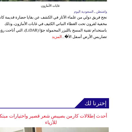
غابات الأمازون
واشنطن ـ السعودية اليوم
نجح فريق دولي من علماء الآثار في الكشف عن بقايا حضارة قديمة كا
مخفية لقرون تحت الغطاء النباتي الكثيف في غابات الأمازون، وذلك
باستخدام تقنية المسح بالليزر المحمولة جوًا (LiDAR)، التي أتاحت
تضاريس الأرض أسفل الأ�...
المزيد
إخترنا لك
أحدث إطلالات كارمن بصيبص شعر قصير واختيارات مبتك
للأزياء