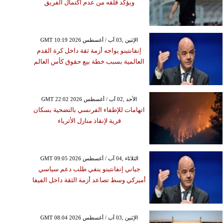
ويؤكد قلقه من عدم اكتمال الفريق
GMT 10:19 2026 الإثنين ,03 آب / أغسطس
إنفانتينو يواجه أزمة ثقة داخل كرة القدم
العالمية بسبب خطة بيع حقوق كأس العالم
GMT 22:02 2026 الأحد ,02 آب / أغسطس
اتهامات للإطفاء الفرنسي بالتضحية بسكان
قرية لإنقاذ منازل الأثرياء
GMT 09:05 2026 الثلاثاء ,04 آب / أغسطس
جياني إنفانتينو ينفي طلب دعم سياسي
أميركي وسط تصاعد أزمة الثقة داخل الفيفا
GMT 08:04 2026 الإثنين ,03 آب / أغسطس