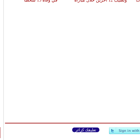
ات
وتصيب 12 آخرين خلال مباراة
في وفاة 13 شخصا
تعليقك كزائر