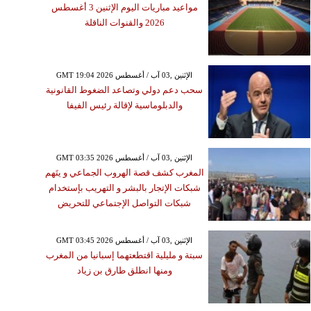
مواعيد مباريات اليوم الإثنين 3 أغسطس
2026 والقنوات الناقلة
GMT 19:04 2026 الإثنين ,03 آب / أغسطس
سحب دعم دولي وتصاعد الضغوط القانونية
والدبلوماسية لإقالة رئيس الفيفا
GMT 03:35 2026 الإثنين ,03 آب / أغسطس
المغرب كشف قصة الهروب الجماعي و يتَهم
شبكات الإتجار بالبشر و التهريب بإستخدام
شبكات التواصل الإجتماعي للتحريض
GMT 03:45 2026 الإثنين ,03 آب / أغسطس
سبتة و مليلية اقتطعتهما إسبانيا من المغرب
ومنها انطلق طارق بن زياد