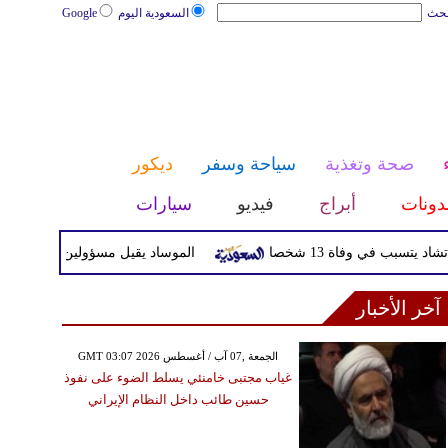
بحث
السعودية اليوم
Google
صحة وتغذية
سياحة وسفر
ديكور
دونات
أبراج
فيديو
سيارات
ي وفاة 13 شخصا
الموساد يقيل مسؤولين بارزين بعد تعثر خط
آخر الأخبار
GMT 03:07 2026 الجمعة ,07 آب / أغسطس
غياب مجتبى خامنئي يسلط الضوء على نفوذ
حسين طائب داخل النظام الإيراني