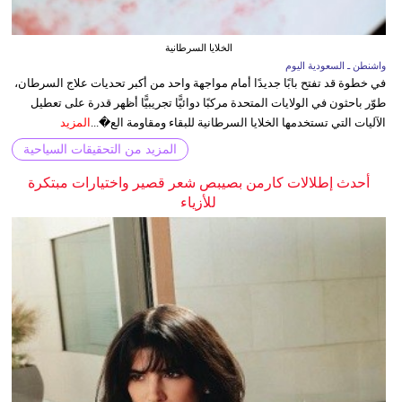
الخلايا السرطانية
واشنطن ـ السعودية اليوم
في خطوة قد تفتح بابًا جديدًا أمام مواجهة واحد من أكبر تحديات علاج السرطان،
طوّر باحثون في الولايات المتحدة مركبًا دوائيًّا تجريبيًّا أظهر قدرة على تعطيل
الآليات التي تستخدمها الخلايا السرطانية للبقاء ومقاومة الع�...
المزيد
المزيد من التحقيقات السياحية
أحدث إطلالات كارمن بصيبص شعر قصير واختيارات مبتكرة
للأزياء