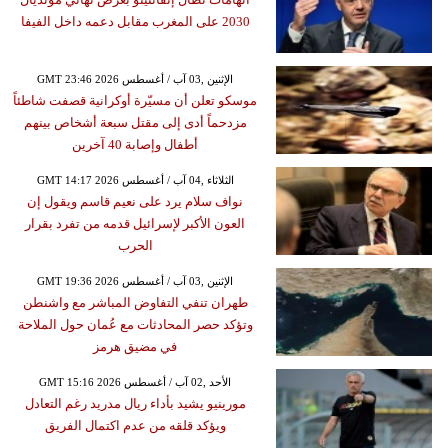
2030 على المغرب مقابل دعمه داخل الفيفا
GMT 23:46 2026 الإثنين ,03 آب / أغسطس
موسكو تعلن أن مسيّرة أوكرانية قصفت شاطئاً
مزدحماً أدى إلى مقتل سبعة أشخاص بينهم
أطفال وإصابة 40 آخرين
GMT 14:17 2026 الثلاثاء ,04 آب / أغسطس
نواف سلام يرد على نعيم قاسم ويقول إن
العون الأكبر لإسرائيل قدمه من تفرد بقرار
الحرب
GMT 19:36 2026 الإثنين ,03 آب / أغسطس
طهران تنفي التفاوض المباشر مع واشنطن
وتؤكد حصر المحادثات مع عُمان حول الملاحة
في مضيق هرمز
GMT 15:16 2026 الأحد ,02 آب / أغسطس
مورينيو يشيد بأداء ريال مدريد رغم التعادل
ويؤكد قلقه من عدم اكتمال الفريق