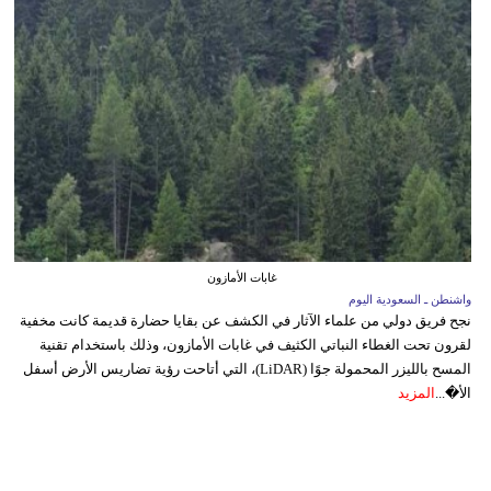
غابات الأمازون
واشنطن ـ السعودية اليوم
نجح فريق دولي من علماء الآثار في الكشف عن بقايا حضارة قديمة كانت مخفية
لقرون تحت الغطاء النباتي الكثيف في غابات الأمازون، وذلك باستخدام تقنية
المسح بالليزر المحمولة جوًا (LiDAR)، التي أتاحت رؤية تضاريس الأرض أسفل
الأ�...
المزيد