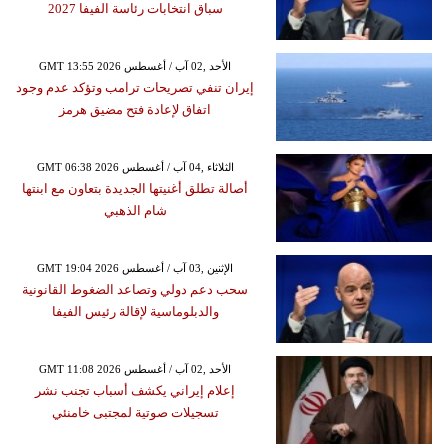
سباق انتخابات رئاسة الفيفا 2027
GMT 13:55 2026 الأحد ,02 آب / أغسطس
إيران تنفي تصريحات ترامب وتؤكد عدم وجود
اتفاق لإعادة فتح مضيق هرمز
GMT 06:38 2026 الثلاثاء ,04 آب / أغسطس
أصالة تطلق أغنيتها الجديدة بتعاون مع ابنتها
شام الذهبي
GMT 19:04 2026 الإثنين ,03 آب / أغسطس
سحب دعم دولي وتصاعد الضغوط القانونية
والدبلوماسية لإقالة رئيس الفيفا
GMT 11:08 2026 الأحد ,02 آب / أغسطس
إعلام إيراني يكشف أسباب تجنب نشر
تسجيلات صوتية لمجتبى خامنئي