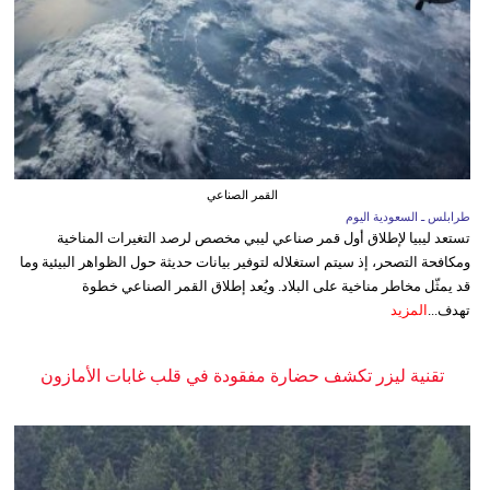
القمر الصناعي
طرابلس ـ السعودية اليوم
تستعد ليبيا لإطلاق أول قمر صناعي ليبي مخصص لرصد التغيرات المناخية
ومكافحة التصحر، إذ سيتم استغلاله لتوفير بيانات حديثة حول الظواهر البيئية وما
قد يمثّل مخاطر مناخية على البلاد. ويُعد إطلاق القمر الصناعي خطوة
تهدف...
المزيد
تقنية ليزر تكشف حضارة مفقودة في قلب غابات الأمازون