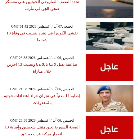
تجدد القصف الصاروخي للحوثيين على معسكر
صحن الجن في مأرب
GMT 01:42 2026 الجمعة ,07 آب / أغسطس
تفشي الكوليرا في تشاد يتسبب في وفاة 13
شخصا
GMT 23:38 2026 الخميس ,06 آب / أغسطس
صاعقة تقتل لاعبا تايلانديا وتصيب 12 آخرين
خلال مباراة
GMT 21:58 2026 الخميس ,06 آب / أغسطس
إصابة 11 مدنياً في نجران جراء اعتداءات حوثية
بالمقذوفات
GMT 20:58 2026 الخميس ,06 آب / أغسطس
الصحة السورية تعلن مقتل شخصين وإصابة 13
بانفجار مركبة قرب دمشق