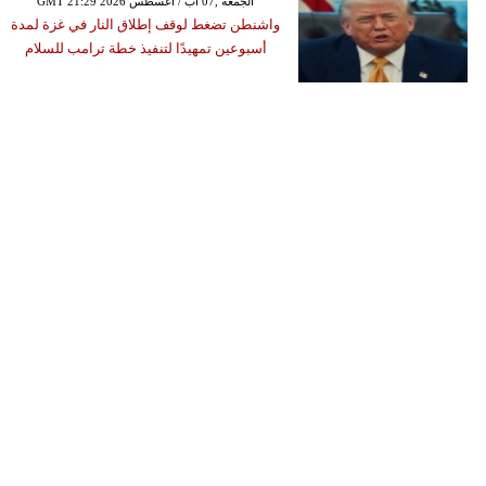
GMT 21:29 2026 الجمعة ,07 آب / أغسطس
واشنطن تضغط لوقف إطلاق النار في غزة لمدة
أسبوعين تمهيدًا لتنفيذ خطة ترامب للسلام