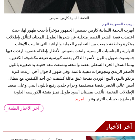
النجمة اللبنانية كارمن بصيبص
بيروت - السعودية اليوم
أبهرت النجمة اللبنانية كارمن بصيبص الجمهور مؤخراً بأحدث ظهور لها، حيث
اعتمدت قصة الشعر القصير متخلية عن شعرها الطويل المعتاد، لتتألق بإطلالات
مبتكرة وخاطفة جمعت بين التصاميم العملية والراقية التي تناسب الأوقات
النهارية والمناسبات الرسمية. ولفتت بصيبص الأنظار بإطلالة عصرية ارتدت فيها
جمبسوت طويل باللون الأسود الداكن بقصة كورسيه ضيقة مكشوفة الكتفين،
بينما انسدل الجزء السفلي بقصة واسعة، ونسقت معه حقيبة يد صغيرة باللون
الأصفر الزبدي ومجوهرات ذهبية ناعمة. وفي ظهور كاجوال آخر، ارتدت كنزة
تريكو باللون البيج الوردي بفتحة عنق مائلة كشفت عن أحد الكتفين، مع بنطال
أبيض عالي الخصر بقصة مستقيمة وحزام جلدي رفيع باللون البني. وعلى صعيد
الإطلالات الفخمة، تألقت بفستان أسود طويل تميز بقصّة الكورسيه العلوية
المطرزة بحبيبات الترتر وتنو...
المزيد
آخر الأخبار الطبية
آخر الأخبار