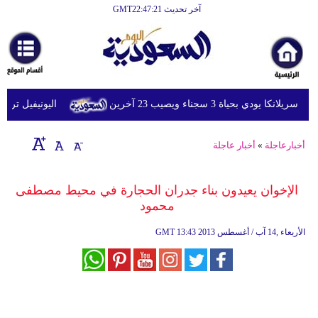
آخر تحديث GMT22:47:21
الرئيسية
أخبارعاجلة
رياضة
ي بحياة 3 سجناء ويصيب 23 آخرين
اليونيفيل ترصد إطلاق 113 مقذوفا إسرائيليا على لبنان 
ثقافة
إقتصاد
أخبارعاجلة
»
أخبار عاجلة
فن
الإخوان يعيدون بناء جدران الحجارة في محيط مصطفى
وموسيقى
محمود
أزياء
13:43 2013 الأربعاء ,14 آب / أغسطس
GMT
صحة
وتغذية
سياحة