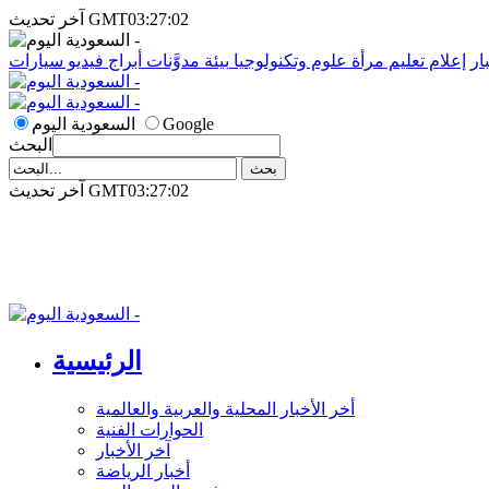
آخر تحديث GMT03:27:02
ار
إعلام
تعليم
مرأة
علوم وتكنولوجيا
بيئة
مدوَّنات
أبراج
فيديو
سيارات
Google
السعودية اليوم
البحث
آخر تحديث GMT03:27:02
الرئيسية
أخر الأخبار المحلية والعربية والعالمية
الحوارات الفنية
آخر الأخبار
أخبار الرياضة