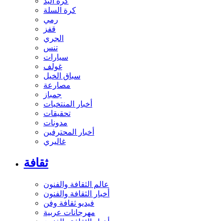
كرة اليد
كرة السلة
رمي
قفز
الجري
تنس
سيارات
غولف
سباق الخيل
مصارعة
جمباز
أخبار المنتخبات
تحقيقات
مدونات
أخبار المحترفين
غاليري
ثقافة
عالم الثقافة والفنون
أخبار الثقافة والفنون
فيديو ثقافة وفن
مهرجانات عربية