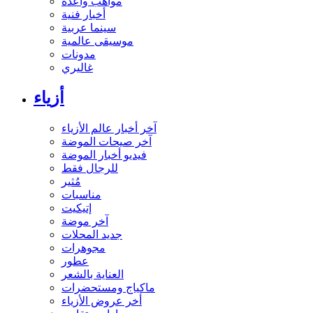
مواهب واعدة
أخبار فنية
سينما عربية
موسيقى عالمية
مدونات
غاليري
أزياء
آخر أخبار عالم الأزياء
آخر صيحات الموضة
فيديو أخبار الموضة
للرجال فقط
مُثير
مناسبات
إتيكيت
آخر موضة
جديد المحلات
مجوهرات
عطور
العناية بالشعر
ماكياج ومستحضرات
أخر عروض الأزياء