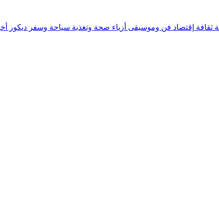
ة
ثقافة
إقتصاد
فن وموسيقى
أزياء
صحة وتغذية
سياحة وسفر
ديكور
أخب