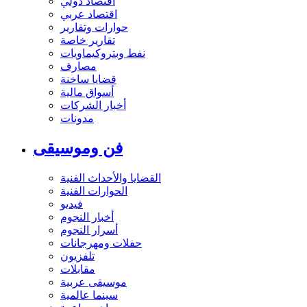
اقتصاد دولي
اقتصاد عربي
حوارات وتقارير
تقارير خاصة
نفط وبتروكيماويات
مصارف
قضايا ساخنة
أسواق مالية
أخبار الشركات
مدونات
فن وموسيقى
القضايا والأحداث الفنية
الحوارات الفنية
فيديو
أخبار النجوم
أسرار النجوم
حفلات ومهرجانات
تلفزيون
مقابلات
موسيقى عربية
سينما عالمية